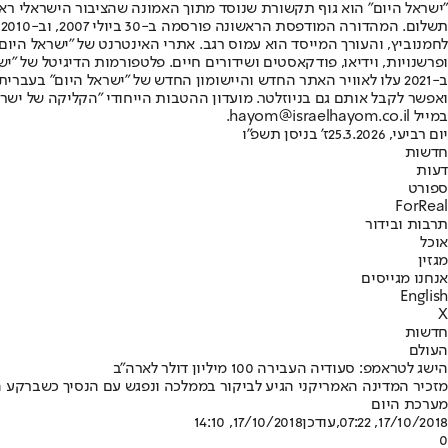
"ישראל היום" הוא גוף תקשורת שנוסד מתוך האמונה שהציבור הישראלי ראוי 
ת
ופרשנויות, וידיאו, פודקאסטים ושידורים חיים. פלטפורמות הדיגיטל של "ישרא
ב-2021 עלו לאוויר האתר החדש והיישומון החדש של "ישראל היום" בע
ואפשר לקבל אותם גם בניוזלטר. מועדון ההטבות הייחודי "הקליקה של ישרא
במייל hayom@israelhayom.co.il.
יום רביעי, 25.3.2026
ז' בניסן תשפ"ו
חדשות
דעות
ספורט
ForReal
תרבות ובידור
אוכל
מגזין
אנחנו מגייסים
English
X
חדשות
העולם
הישג לטראמפ: סעודיה העבירה 100 מיליון דולר לארה"ב
מזכיר המדינה האמריקני הגיע לביקור בממלכה ונפגש עם הנסיך כשברקע ה
מערכת היום
17/10/2018, 07:22
,עודכן
17/10/2018, 14:10
0