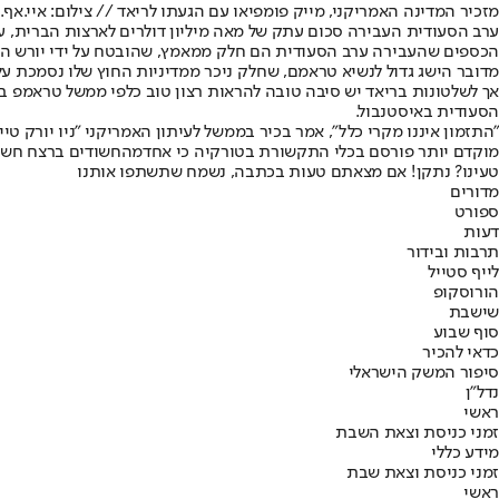
מזכיר המדינה האמריקני, מייק פומפיאו עם הגעתו לריאד // צילום: איי.אף.פ
ערב הסעודית העבירה סכום עתק של מאה מיליון דולרים לארצות הברית, ע
הכספים שהעבירה ערב הסעודית הם חלק ממאמץ, שהובטח על ידי יורש העצ
מדובר הישג גדול לנשיא טראמם, שחלק ניכר ממדיניות החוץ שלו נסמכת 
אך לשלטונות בריאד יש סיבה טובה להראות רצון טוב כלפי ממשל טראמפ ב
הסעודית באיסטנבול.
"התזמון איננו מקרי כלל", אמר בכיר בממשל לעיתון האמריקני "ניו יורק 
מוקדם יותר פורסם בכלי התקשורת בטורקיה כי אחד
מהחשודים ברצח חשוק
טעינו? נתקן! אם מצאתם טעות בכתבה, נשמח שתשתפו אותנו
מדורים
ספורט
דעות
תרבות ובידור
לייף סטייל
הורוסקופ
שישבת
סוף שבוע
כדאי להכיר
סיפור המשק הישראלי
נדל"ן
ראשי
זמני כניסת וצאת השבת
מידע כללי
זמני כניסת וצאת שבת
ראשי