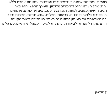
ועקת. עיתונות אמינה, אובייקטיבית ועניינית. עיתונות אחרת וללא
עור החשיפה הגבוה ביותר בימי חול. מו"ל העיתון היא ד"ר מרים אדלסון. העורך הראשי הוא עמר
 והעורך המייסד הוא עמוס רגב. אתרי האינטרנט של "ישראל היום" בעברית ובאנגלית, כמו כן היישומונים (אפליקציות) לאנדרואיד ול-iOS, מציגים חדשות מסביב לשעון, תוכן בלעדי, מבזקים ועדכונים, ניתוחים
, ספורט, כלכלה וצרכנות, בריאות, חיילים, אוכל, יהדות, תיירות ורכב.
דורה המודפסת של העיתון זמינים גם באתר, במהדורה יומית מקוונת,
היום פתוח להערות, לביקורת ולהצעות לשיפור מקהל הקוראים. פנו אלינו
ן סלמאן