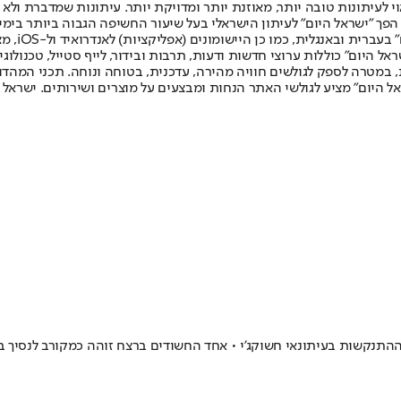
לעיתונות טובה יותר, מאוזנת יותר ומדויקת יותר. עיתונות שמדברת ולא צ
שלום. המהדורה המודפסת הראשונה פורסמה ב-30 ביולי 2007, וב-2010 הפך "ישראל היום" לעיתון הישראלי בעל שי
לחמנוביץ,
ל היום" כוללות ערוצי חדשות ודעות, תרבות ובידור, לייף סטייל, טכנולוגיה
ברית, במטרה לספק לגולשים חוויה מהירה, עדכנית, בטוחה ונוחה. תכני המה
ל היום" מציע לגולשי האתר הנחות ומבצעים על מוצרים ושירותים. ישראל 
התנקשות בעיתונאי חשוקג'י • אחד החשודים ברצח זוהה כמקורב לנסיך ב