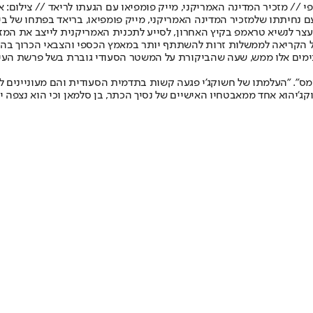
י // מזכיר המדינה האמריקני, מייק פומפיאו עם הגעתו לריאד // צילום: אי
ם נחיתתו של
מזכיר המדינה האמריקני
, מייק פומפיאו, בריאד בפתחו של ב
ר לנשיא טראמפ בקיץ האחרון, לסייע לתכנית האמריקנית לייצב את המזר
על הקריאה לממשלות זרות להשתתף יותר במאמץ הכספי והצבאי הכרוך בה
ימים אלו ממש, שעה שהביקורת על המשטר הסעודי גוברת בשל פרשת העיתונ
טיימס". "העלמתו של חשוקג'י פגעה קשות בתדמית הסעודית והם מעוניינים 
ג'י
הוא אחד ממאבטחיו האישיים של נסיך הכתר, בן סלמאן וכי הוא נצפה י