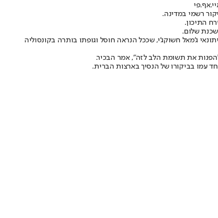
י.אף.פי
יקור רשמי במדינה.
ח התיכון.
שכנת שלום.
אי ג'מאל חשוקג'י, שככל הנראה חוסל וגופתו בותרה בקונסוליה
להפנות את תשומת הלב לזה", אמר הבכיר.
חד עמו בביקורו של הנסיך בארצות הברית.