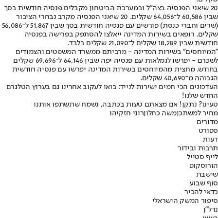
20 שיאני הפנסיה בצה"ל ובמערכת הביטחון מקבלים פנסיה חודשית בסך
שבין 60,586 ל־64,056 שקלים. 20 שיאני הפנסיה מקרב נבחרי הציבור
(שרים וחברי כנסת) פורשים עם פנסיה חודשית בסך שבין 51,867 ל־56,086
שקלים. רופאים בשירות המדינה ייאלצו להסתפק בפרישה בפנסיה
חודשית שבין 18,289 שקלים ל־21,090 שקלים בלבד.
"המיוחסים" בשירות המדינה - מרביתם ממשרד המשפטים והצמודים
לשכרם - יפרשו לגמלאות עם פנסיה יפה שבין 64,146 ל־69,696 שקלים
בחודש. מחצית מהמיוחסים בשירות המדינה יפרשו עם פנסיה חודשית
הגבוהה מ־40,690 שקלים.
העדכונים הכי חמים ישירות לנייד: בואו לעקוב אחרינו גם בערוץ הטלגרם
החדש שלנו
!
טעינו? נתקן! אם מצאתם טעות בכתבה, נשמח שתשתפו אותנו
מחיר למשתכן
משה כחלון
רוני חזקיהו
מדורים
ספורט
דעות
תרבות ובידור
לייף סטייל
הורוסקופ
שישבת
סוף שבוע
כדאי להכיר
סיפור המשק הישראלי
נדל"ן