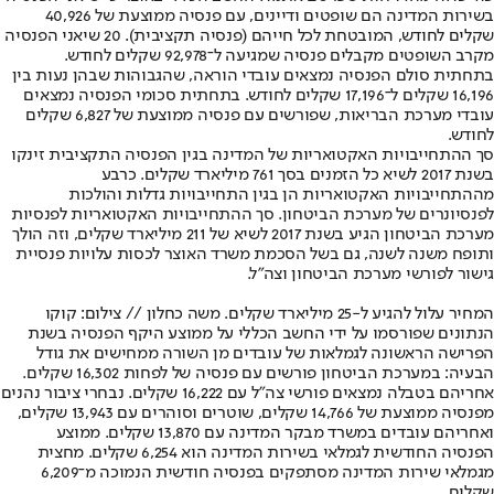
בשירות המדינה הם שופטים ודיינים, עם פנסיה ממוצעת של 40,926
שקלים לחודש, המובטחת לכל חייהם (פנסיה תקציבית). 20 שיאני הפנסיה
מקרב השופטים מקבלים פנסיה שמגיעה ל־92,978 שקלים לחודש.
בתחתית סולם הפנסיה נמצאים עובדי הוראה, שהגבוהות שבהן נעות בין
16,196 שקלים ל־17,196 שקלים לחודש. בתחתית סכומי הפנסיה נמצאים
עובדי מערכת הבריאות, שפורשים עם פנסיה ממוצעת של 6,827 שקלים
לחודש.
סך ההתחייבויות האקטואריות של המדינה בגין הפנסיה התקציבית זינקו
בשנת 2017 לשיא כל הזמנים בסך 761 מיליארד שקלים. כרבע
מההתחייבויות האקטואריות הן בגין התחייבויות גדלות והולכות
לפנסיונרים של מערכת הביטחון. סך ההתחייבויות האקטואריות לפנסיות
מערכת הביטחון הגיע בשנת 2017 לשיא של 211 מיליארד שקלים, וזה הולך
ותופח משנה לשנה, גם בשל הסכמת משרד האוצר לכסות עלויות פנסיית
גישור לפורשי מערכת הביטחון וצה"ל.
המחיר עלול להגיע ל-25 מיליארד שקלים. משה כחלון // צילום: קוקו
הנתונים שפורסמו על ידי החשב הכללי על ממוצע היקף הפנסיה בשנת
הפרישה הראשונה לגמלאות של עובדים מן השורה ממחישים את גודל
הבעיה: במערכת הביטחון פורשים עם פנסיה של לפחות 16,302 שקלים.
אחריהם בטבלה נמצאים פורשי צה"ל עם 16,222 שקלים. נבחרי ציבור נהנים
מפנסיה ממוצעת של 14,766 שקלים, שוטרים וסוהרים עם 13,943 שקלים,
ואחריהם עובדים במשרד מבקר המדינה עם 13,870 שקלים. ממוצע
הפנסיה החודשית לגמלאי בשירות המדינה הוא 6,254 שקלים. מחצית
מגמלאי שירות המדינה מסתפקים בפנסיה חודשית הנמוכה מ־6,209
שקלים.