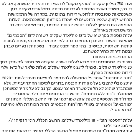
ועוד 750 מיליון שקלים "מענקי מקום" לרוכשי דירות מחיר למשתכן. אם לא
די בכך, משרד האוצר התחייב לערבויות מדינה במיליארדי שקלים בגין
משכנתאות מסובסדות לרוכשי דירות בתוכנית. במקרה של התממשות
תרחיש קיצון, שלפיו הרוכשים לא יעמדו בפירעון המשכנתאות, העלות
הסמויה הזו תהפוך לעלות בפועל לקופת המדינה, כפי שאירע במשבר
המשכנתאות בארה"ב.
עלות נוספת בסך שיא של כ־18 מיליארד שקלים קשורה ל־15 "הסכמי גג"
שהאוצר ומשרד השיכון התחייבו בהם לעיריות ולרשויות מקומיות לטובת
פיתוח תשתיות, כבישים, בתי ספר ומבני ציבור - בשכונות ובערים שבהן
נבנות דירות מחיר למשתכן.
ההתחייבויות תופחות
חיבור כל המספרים יחד מביא לעלות ישירה ועקיפה של מחיר למשתכן בסך
20 מיליארד שקלים, ואפילו ל־25 מיליארד שקלים (עלות מלאה של כ־14 אלף
דירות ממוצעות בארץ).
"חוק הנומרטור" אוסר על הממשלה להתחייב להוצאות מעבר לשנת 2020-
2019 מבלי להצביע על מקורות הכנסה ברורים למימון ההתחייבויות. אלא
שמתברר שהוא לא חל על משרד האוצר עצמו, וכך גם לא על מחיר למשתכן
שמתגלה כ"בור ללא תחתית". יודגש כי הנתונים אינם חלק אינטגרלי
מהדו"חות הכספיים לשנת 2017 שפורסמו על ידי החשב הכללי. הנתונים
"מוחבאים" ומפוזרים בשולי הדו"חות הכספיים תחת הכותרת הלא מחייבת
"מידע נוסף".
עלות "הסכמי הגג" - 18 מיליארד שקלים. החשב הכללי, רוני חזקיהו //
צילום: יוסי זליגר
עוד עולה מהדו"חות שפרסם אתמול החשב הכללי באוצר כי שיאני הפנסיה