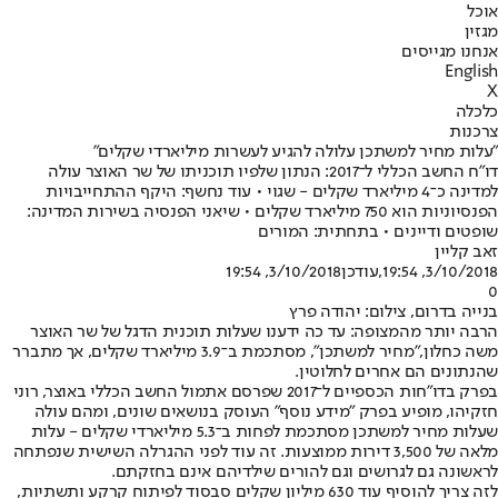
אוכל
מגזין
אנחנו מגייסים
English
X
כלכלה
צרכנות
"עלות מחיר למשתכן עלולה להגיע לעשרות מיליארדי שקלים"
דו"ח החשב הכללי ל־2017: הנתון שלפיו תוכניתו של שר האוצר עולה
למדינה כ־4 מיליארד שקלים - שגוי • עוד נחשף: היקף ההתחייבויות
הפנסיוניות הוא 750 מיליארד שקלים • שיאני הפנסיה בשירות המדינה:
שופטים ודיינים • בתחתית: המורים
זאב קליין
3/10/2018, 19:54
,עודכן
3/10/2018, 19:54
0
בנייה בדרום, צילום: יהודה פרץ
הרבה יותר מהמצופה: עד כה ידענו שעלות תוכנית הדגל של שר האוצר
משה כחלון,
"מחיר למשתכן"
, מסתכמת ב־3.9 מיליארד שקלים, אך מתברר
שהנתונים הם אחרים לחלוטין.
בפרק בדו"חות הכספיים ל־2017 שפרסם אתמול החשב הכללי באוצר, רוני
חזקיהו, מופיע בפרק "מידע נוסף" העוסק בנושאים שונים, ומהם עולה
שעלות מחיר למשתכן מסתכמת לפחות ב־5.3 מיליארדי שקלים - עלות
מלאה של 3,500 דירות ממוצעות. זה עוד לפני ההגרלה השישית שנפתחה
לראשונה גם לגרושים וגם להורים שילדיהם אינם בחזקתם.
לזה צריך להוסיף עוד 630 מיליון שקלים סבסוד לפיתוח קרקע ותשתיות,