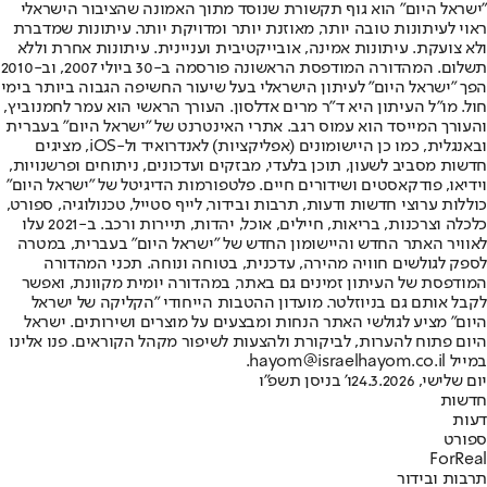
"ישראל היום" הוא גוף תקשורת שנוסד מתוך האמונה שהציבור הישראלי
ראוי לעיתונות טובה יותר, מאוזנת יותר ומדויקת יותר. עיתונות שמדברת
ולא צועקת. עיתונות אמינה, אובייקטיבית ועניינית. עיתונות אחרת וללא
תשלום. המהדורה המודפסת הראשונה פורסמה ב-30 ביולי 2007, וב-2010
הפך "ישראל היום" לעיתון הישראלי בעל שיעור החשיפה הגבוה ביותר בימי
חול. מו"ל העיתון היא ד"ר מרים אדלסון. העורך הראשי הוא עמר לחמנוביץ,
והעורך המייסד הוא עמוס רגב. אתרי האינטרנט של "ישראל היום" בעברית
ובאנגלית, כמו כן היישומונים (אפליקציות) לאנדרואיד ול-iOS, מציגים
חדשות מסביב לשעון, תוכן בלעדי, מבזקים ועדכונים, ניתוחים ופרשנויות,
וידיאו, פודקאסטים ושידורים חיים. פלטפורמות הדיגיטל של "ישראל היום"
כוללות ערוצי חדשות ודעות, תרבות ובידור, לייף סטייל, טכנולוגיה, ספורט,
כלכלה וצרכנות, בריאות, חיילים, אוכל, יהדות, תיירות ורכב. ב-2021 עלו
לאוויר האתר החדש והיישומון החדש של "ישראל היום" בעברית, במטרה
לספק לגולשים חוויה מהירה, עדכנית, בטוחה ונוחה. תכני המהדורה
המודפסת של העיתון זמינים גם באתר, במהדורה יומית מקוונת, ואפשר
לקבל אותם גם בניוזלטר. מועדון ההטבות הייחודי "הקליקה של ישראל
היום" מציע לגולשי האתר הנחות ומבצעים על מוצרים ושירותים. ישראל
היום פתוח להערות, לביקורת ולהצעות לשיפור מקהל הקוראים. פנו אלינו
במייל hayom@israelhayom.co.il.
יום שלישי, 24.3.2026
ו' בניסן תשפ"ו
חדשות
דעות
ספורט
ForReal
תרבות ובידור