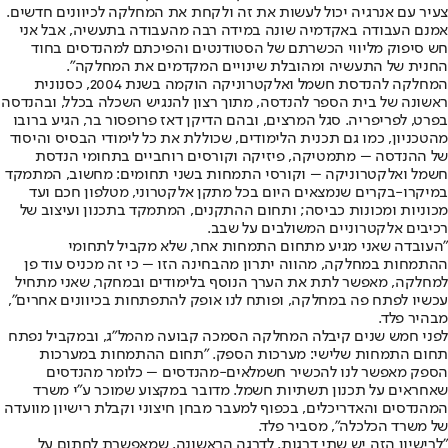
צעיר עם אנרגיה יכול לעשות את זה ולקחת את המחלקה לכיוונים חדשים.
אמנם העבודה באקדמיה שונה במידה רבה מהעבודה בתעשיה, אבל אני
חש סיפוק מליווי הכשרתם של הסטודנטים והפיכתם למהנדסים בחוד
החנית של התעשיה ומהובלת שינויים המקדמים את המחלקה".
המחלקה להנדסת חשמל ואלקטרוניקה הוקמה בשנת 2004, כסנונית
ראשונה של בית הספר להנדסה, מתוך רצון להנגיש השכלה בכלל, ובהנדסה
בפרט, לפריפריה. סגל המרצים, ובהם הדיקן דאז פרופסור בר, הגיע ברובו
מהטכניון, כמו גם תכנית הלימודים, שכוללת את כל לימודי הבסיס והיסוד
של ההנדסה – מתמטיקה, פיזיקה וקורסים רוחביים בתחומי הנדסת
חשמל ואלקטרוניקה – וקורסי התמחות בשני תחומים: מחשוב, המתמקד
במיקרו-בקרים שנמצאים היום בכל מתקן אלקטרוני, מטלפון חכם ועד
מכוניות ומכונות כביסה; ותחום ההתקנים, המתמקד בתכנון ועיצוב של
רכיבים אלקטרוניים המשולבים על שבב.
"העובדה שאני מגיע מתחום התמחות אחר, שלא מקביל לתחומי
ההתמחות במחלקה, מהווה יתרון מהבחינה הזו – כי זה מכניס עוד פן
למחלקה, מאפשר לתת את הערך הנוסף בלימודים ובמחקר, שאני מתחיל
עכשיו לפתח פה במחלקה, ופותח לנו אופק להתפתחות בכיוונים אחרים",
מבהיר פלד.
לפני חמש שנים קיבלה המחלקה הסמכה קבועה מהמל"ג, ובמקביל נפתח
תחום התמחות שלישי: מערכות הספק. "תחום ההתמחות במערכות
הספק מאפשר לנו להכשיר חשמלאים-מהנדסים – כלומר מהנדסים
שאחראים על תכנון תשתיות חשמל. מדובר במקצוע שמוכר ע"י משרד
המהנדסים והאדריכלים, בכפוף למעבר מבחן חיצוני וקבלת רישיון מוועדה
של משרד הכלכלה", מסביר פלד.
"לרישיון הזה יש שתי דרגות. לדרגה הראשונה, שמאפשרת לחתום על