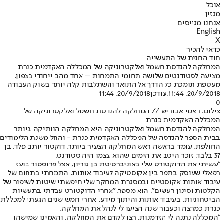
אוכל
מגזין
אנחנו מגייסים
English
X
כדאי להכיר
חוד החנית של התעשייה
המחלקה להנדסת חשמל ואלקטרוניקה של המכללה האקדמית כנרת
מציעה לסטודנטים שלושה תחומי התמחות – אחד מהם ייחודי בצפון.
מעטפת תומכת כל הדרך אל התואר והשתלבות קלה יותר בשוק העבודה
20/9/2018, 11:44
,עודכן
20/9/2018, 11:44
0
צילום: ראמי אבוריש // המחלקה להנדסת חשמל ואלקטרוניקה של
המכללה האקדמית כנרת
המחלקה להנדסת חשמל ואלקטרוניקה היא המחלקה הוותיקה ביותר
בבית הספר להנדסה של המכללה האקדמית כנרת - והחל משנת הלימודים
החולפת, עומד בראשה ראש המחלקה הצעיר ביותר. דוקטור יותם פלד, בן
37 בלבד, זוכר היטב את הימים שהוא עצמו היה סטודנט.
"עשיתי את הדוקטורט שלי באוניברסיטת בן גוריון, אצל פרופסור בועז
רפאלי שעוסק בתפר בין אקוסטיקה לעיבוד אותות. התמחתי בתחום של
עיבוד אותות אקוסטיים ובמסגרת המחקר שלי חיפשתי שיטות לשיפור של
הקלטות וסינון רעשים", הוא מספר. "אחרי הדוקטורט עבדתי בתעשיות
הביטחוניות, בעיבוד אותות והיתוך מידע. אחרי חמש שנים הגעתי למכללת
כנרת כמרצה וכעבור שנה הציעו לי לנהל את המחלקה.
"המכללה נתנה לי הזדמנות, רצו לקדם את המחלקה, והאמינו שמישהו