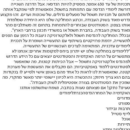
תכניות של עד 630 אמפר, מספיק להיות הנדסאי. אבל הדרגה השנייה
דורשת לימודי הנדסה עם התמחות בחשמל, ומאפשרת למי שמקבל אותה
לחתום על תכניות חשמל של מפעלים גדולים, של שכונות וערים. זהו מקצוע
נדרש מאוד בשוק העבודה, וכרגע המחלקה שלנו היא היחידה שמלמדת
אותו בצפון. הסטודנטים שבוחרים להתמחות בתחום זה משתלבים מהר
מאוד בשוק העבודה, בחברת חשמל או במשרדי תכנון ברחבי הארץ".
ובכלל: המחלקה להנדסת חשמל ולאלקטרוניקה ניצבת כל הזמן עם הפנים
לתעשייה, יוזמת פרויקטים בשיתוף עם התעשייה ושומרת על תכנית
לימודים עדכנית, המתאימה לצרכים העכשוויים של התעשייה.
"ללימודים במחלקה שלנו יש יתרון ביחס למקומות אחרים: אנחנו לא
מתפשרים על הרמה האקדמית והסטודנטים יוצאים עם כל הידע הדרוש
למהנדס אלקטרוניקה וחשמל – אבל הכיתות קטנות, מה שמאפשר
לסטודנטים ללמוד באפקטיביות; הם מקבלים את המעטפת של מערכת
קטנה, שמאפשרת לנו לראות כל אחד מהם באופן אישי ולסייע לו בנקודות
בהם הוא צריך חיזוק; וההכשרה היא לכיוון יישומי יותר מאשר מחקרי, מה
שמכין את הסטודנטים בצורה אופטימלית לשוק העבודה".
טעינו? נתקן! אם מצאתם טעות בכתבה, נשמח שתשתפו אותנו
האקדמיה של המחר
הנדסה
כנרת
לימודים
מדורים
ספורט
תרבות ובידור
לייף סטייל
אוכל
תיירות
טכנולוגיה ומדע