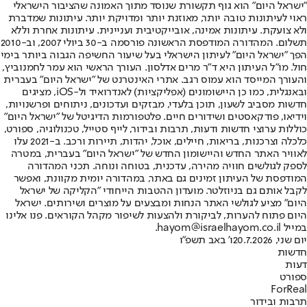
"ישראל היום" הוא גוף תקשורת שנוסד מתוך האמונה שהציבור הישראלי
ראוי לעיתונות טובה יותר, מאוזנת יותר ומדויקת יותר. עיתונות שמדברת
ולא צועקת. עיתונות אמינה, אובייקטיבית ועניינית. עיתונות אחרת וללא
תשלום. המהדורה המודפסת הראשונה פורסמה ב-30 ביולי 2007, וב-2010
הפך "ישראל היום" לעיתון הישראלי בעל שיעור החשיפה הגבוה ביותר בימי
חול. מו"ל העיתון היא ד"ר מרים אדלסון. העורך הראשי הוא עמר לחמנוביץ,
והעורך המייסד הוא עמוס רגב. אתרי האינטרנט של "ישראל היום" בעברית
ובאנגלית, כמו כן היישומונים (אפליקציות) לאנדרואיד ול-iOS, מציגים
חדשות מסביב לשעון, תוכן בלעדי, מבזקים ועדכונים, ניתוחים ופרשנויות,
וידיאו, פודקאסטים ושידורים חיים. פלטפורמות הדיגיטל של "ישראל היום"
כוללות ערוצי חדשות ודעות, תרבות ובידור, לייף סטייל, טכנולוגיה, ספורט,
כלכלה וצרכנות, בריאות, חיילים, אוכל, יהדות, תיירות ורכב. ב-2021 עלו
לאוויר האתר החדש והיישומון החדש של "ישראל היום" בעברית, במטרה
לספק לגולשים חוויה מהירה, עדכנית, בטוחה ונוחה. תכני המהדורה
המודפסת של העיתון זמינים גם באתר, במהדורה יומית מקוונת, ואפשר
לקבל אותם גם בניוזלטר. מועדון ההטבות הייחודי "הקליקה של ישראל
היום" מציע לגולשי האתר הנחות ומבצעים על מוצרים ושירותים. ישראל
היום פתוח להערות, לביקורת ולהצעות לשיפור מקהל הקוראים. פנו אלינו
במייל hayom@israelhayom.co.il.
יום שני, 20.7.2026
ו' באב תשפ"ו
חדשות
דעות
ספורט
ForReal
תרבות ובידור