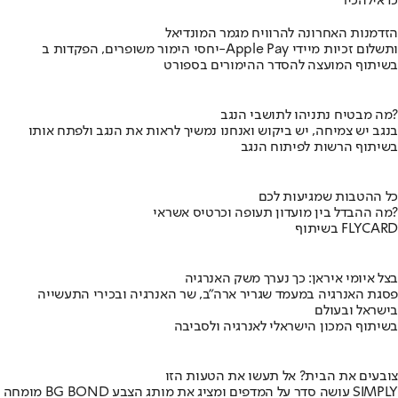
כדאי
להכיר
הזדמנות האחרונה להרוויח מגמר המונדיאל
יחסי הימור משופרים, הפקדות ב-Apple Pay ותשלום זכיות מיידי
בשיתוף המועצה להסדר ההימורים בספורט
מה מבטיח נתניהו לתושבי הנגב?
בנגב יש צמיחה, יש ביקוש ואנחנו נמשיך לראות את הנגב ולפתח אותו
בשיתוף הרשות לפיתוח הנגב
כל ההטבות שמגיעות לכם
מה ההבדל בין מועדון תעופה וכרטיס אשראי?
בשיתוף FLYCARD
בצל איומי איראן: כך נערך משק האנרגיה
פסגת האנרגיה במעמד שגריר ארה"ב, שר האנרגיה ובכירי התעשייה
בישראל ובעולם
בשיתוף המכון הישראלי לאנרגיה ולסביבה
צובעים את הבית? אל תעשו את הטעות הזו
מומחה BG BOND עושה סדר על המדפים ומציג את מותג הצבע SIMPLY