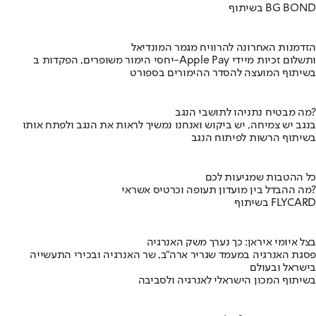
בשיתוף BG BOND
הזדמנות האחרונה להרוויח מגמר המונדיאל
יחסי הימור משופרים, הפקדות ב-Apple Pay ותשלום זכיות מיידי
בשיתוף המועצה להסדר ההימורים בספורט
מה מבטיח נתניהו לתושבי הנגב?
בנגב יש צמיחה, יש ביקוש ואנחנו נמשיך לראות את הנגב ולפתח אותו
בשיתוף הרשות לפיתוח הנגב
כל ההטבות שמגיעות לכם
מה ההבדל בין מועדון תעופה וכרטיס אשראי?
בשיתוף FLYCARD
בצל איומי איראן: כך נערך משק האנרגיה
פסגת האנרגיה במעמד שגריר ארה"ב, שר האנרגיה ובכירי התעשייה
בישראל ובעולם
בשיתוף המכון הישראלי לאנרגיה ולסביבה