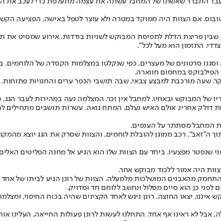
בדיעבד התברר שאשתו של המחבל עשתה את עצמה מתעלפת כדי לעכב את הלו
טובוס. אם הצוות היה ממוקד במטרה ולא עוצר לטפל באישה, הפציעה הקשה
בין פריצת הדלת לתפיסת המבוקש לשניות בודדות. אירוע שמסיט את תשו
די. התזמון הוא מעל לכל".
וסגנו סרטונים של מעצרים, כפי שנקלטו במצלמות הקסדה של הלוחמים. באח
דת הפילבוקס במחסום חווארה.
קר. שעה מורכבת למבצע צבאי, שבה תושבי הכפר ערים והחנויות פתוחות.
יו של המבוקש ובאחיו. למחבל אין זכר. המצלמה נעה במהירות לעבר הגג,
ות דולק אחריו, אולם האיש נעלם. המתח גואה. עשרות תושבים מתחילים לה
את המחבל מסתתר על הענפים.
ה"זאב", רכב ממוגן להובלת לוחמים, והצוות שסרק את הגג יוצא מהמקום 
י, ושלושה ימים לפני שנפטר מפצעיו. ביחד עם הצוות שלו הוא הגיע אל מחנה הפליט
 צוות היה אמור ללכוד מבוקש אחר.
תחמק מהאבנים המושלכות מלמעלה. הצוות של רונן הגיע לביתו של אחד 
ים לפני כן הוא סיים מסלול ונחשב ללוחם חד ומדויק.
ננו, יצאו החוצה. רונן ניגש לאחד הקצינים שהיה בכוח החיפוי, ומצלמת 
, אבל לא ראינו אף אחד. התחלנו לעשות לרונן פעולות החייאה, העלינו אותו