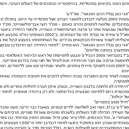
והם הפכו בקיאים במנטליות, בהיסטוריה ובמנהגים של העולם הערבי, והצל
"אני כאן בגלל ההון האנושי". סא"ל ע'
בשנת 2000 נקלעה דובדבן למשבר הצרוב אצל מפקדיה עד היום. ב
במחבלים. שלושה לוחמים נהרגו באסון - סמ"ר רועי אבן־פילשטיינר, סמ"ר ני
שלושה שבועות אחר כך פרצה האינתיפאדה השנייה, ולוחמי היחידה ביצעו ס
סא"ל ע' שירת אז בגדוד 101 של 
והצליחו לעצור עשרות מבוקשים בכירים. על השתתפותו במבצע קיבל את צל"ש מפקד החטיבה. ב־2005 הוא הגיע לדובדבן כמפקד פלגה (מפל"ג), ומאז נקשרה
"אני כאן בגלל ההון האנושי", הוא מחייך. "לוחמי היחידה הם הדובדבן שבק
מסתערב במחנה פליטים".
לחופשה ארוכה עם חבר מהיחידה וטס לטיול של חצי שנה בדרום אמריקה. כ
יונס.
למפקדה.
"היחידה לא נלחמה בלבנון השנייה, ובצוק איתן חברה לחילות אחרים ולא מ
מוכשרת כיום ללחימה מבצעית בכל מתאר, ולא רק ביהודה ושומרון. לוחמי ד
של יכולות".
"חייל נפגע במגורים"
סא"ל ע' בן 37, נשוי ואב לשלושה ילדים קטנים. בשערו כבר זרקה מעט שיבה. הוא ממעיט בדיבור, לא חש בנוח עם החשיפה הפתאומית. שימו אותו בסמטה של כפר ערבי, עם אפוד ו־M-16 ביד, והוא פורח.
על השידה הגדולה לצד השולחן בלשכתו מונחים עשרות ספרים, מרביתם על
מאחורי ע', מול הנכנסים, תלוי ציור שמן גדול, שאותו הזמין במיוחד, ובו
בשנתיים שבהן הוא בתפקיד ביצעו לוחמי דובדבן יותר מ־1,000 מבצעים חסויים ועצרו כ־500 מבוקשים. אחד המבצעים, ב־15 באפריל 2017, יכול היה להסתיים באסון, כשנחשפה זהותם של שני מסתערבים.
שני המסתערבים יצאו לפעילות בשכם, בגלל הפרות סדר. ע' וקציניו עקבו