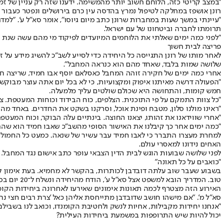
"במצב קריטי כזה, הלוחם חשוב יותר מהמשימה. ידענו שזה רק עניין של זמ
רונן אושפז במחלקה לטיפול נמרץ בהדסה עין כרם בירושלים ונפטר כעבור 
"עיינתי במשך שעות במחברות שרונן כתב מיום גיוסו", אומר סא"ל ע'. "למד
תרומתו לחברה וביטחונו של עם ישראל.
"לפני כמה ימים שאלתי את הלוחמים המיועדים לפיקוד מי מהם עשה שנת שי
פריצה לבית חשוך
לאחר מותו של רונן התגייסה כל היחידה כדי לסייע לשב"כ להשיג מידע על 
שלושה שמות בלבד, שאחד מהם הוא כנראה המחבל".
אחרי כמה ימים של חקירה זוהה המחבל כאסלאם יוסף אבו חמיד, שריצה חמש
"הפעולה דרשה מאיתנו איפוק ומקצועיות, כי לא בכל יום אתה עוצר מבוקש
חמש קומות, והתחושה היא שכולם שולטים עליך מלמעלה.
"כל צוות התמקם על פי התוכנית. הצלפים, כוח הבידוד וכוחות המעטפת. צ
"ראינו מולנו סלון, מטבח ופינת אוכל, וסרקנו בשקט את החדרים. באחד מהם
"אחרי שווידאנו את זהותו, יצאנו החוצה. בינתיים עלה הבוקר, וכוח המעטפת נתקל בהפרות סדר 200 מטר מהבית. זרקו עליהם אבנים, בקבוקי תבערה ופחיות צבע
"כמה ימים אחר כך קיבלנו את האישור הסופי מהשב"כ שאבו חמיד הוא שהרג 
האחים נידונו למאסרי עולם.
לפני שלושה שבועות הוגש לבית הדין הצבאי עופר כתב אישום נגד המחבל. 
"כואבים על כל תאונה"
בשבוע שעבר שוב עלתה דובדבן לכותרות, בהקשר לא מחמיא. בעת אימון קר
טוב. המדריך הובא למשפט אצל סא"ל ע', הודח מהיחידה ונשלח ל־20 יום בכלא.
האירוע הזה מצטרף לכמה תאונות אימונים שאירעו לאחרונה ביחידות הקומנד
סא"ל מ'. "אם מישהו חושב שדובדבן מתייחסת אליהן כאל 'צרת רבים חצי נחמ
"אנחנו יחידות מקבילות, אחיות לנשק ולחטיבת הקומנדו, וכואב לנו בשביל
יכול להיות שיש התרופפות במשמעת ביחידות העילית?