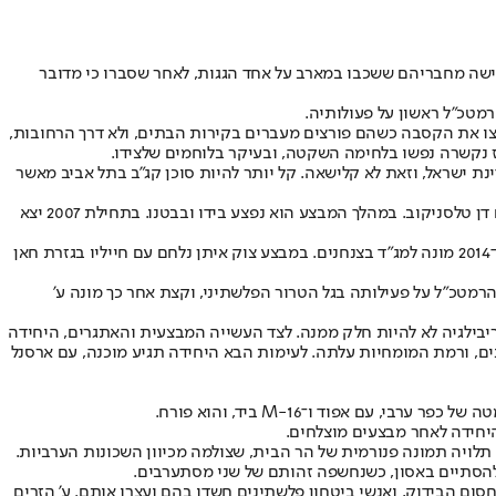
בחמישה מחבריהם ששכבו במארב על אחד הגגות, לאחר שסברו כי מדובר
מטכ"ל ראשון על פעולותיה.
ני. לוחמי החטיבה חצו את הקסבה כשהם פורצים מעברים בקירות הבתים, ולא דרך הרחובות,
ינת ישראל, וזאת לא קלישאה. קל יותר להיות סוכן קג"ב בתל אביב מאשר
ב־7 בפברואר 2006 הוביל ע' מבצע לתפיסתו של ראש הג'יהאד האסלאמי בשכם, אחמד סלימן פריד רדאד, שהיה חבר בחוליה שהרגה את לוחם הצנחנים דן טלסניקוב. במהלך המבצע הוא נפצע בידו ובבטנו. בתחילת 2007 יצא
ב־2009 מונה למפקד סיירת צנחנים, ולאחר שנתיים יצא שוב ללימודים, הפעם במכללה הבין־זרועית לפיקוד ומטה. הוא המשיך לכמה תפקידי מטה, וב־2014 מונה למג"ד בצנחנים. במבצע צוק איתן נלחם עם חייליו בגזרת חאן
נדו, שאיגדה תחתיה את יחידות דובדבן, מגלן ואגוז. ב־2016 קיבלה היחידה את צל"ש הרמטכ"ל על פעילותה בגל הטרור הפלשתיני, וקצת אחר כך מונה ע'
פריבילגיה לא להיות חלק ממנה. לצד העשייה המבצעית והאתגרים, היחידה
ונים, ורמת המומחיות עלתה. לעימות הבא היחידה תגיע מוכנה, עם ארסנל
יחידה לאחר מבצעים מוצלחים.
 תלויה תמונה פנורמית של הר הבית, שצולמה מכיוון השכונות הערביות.
ם הבידוק, ואנשי ביטחון פלשתינים חשדו בהם ועצרו אותם. ע' הזרים