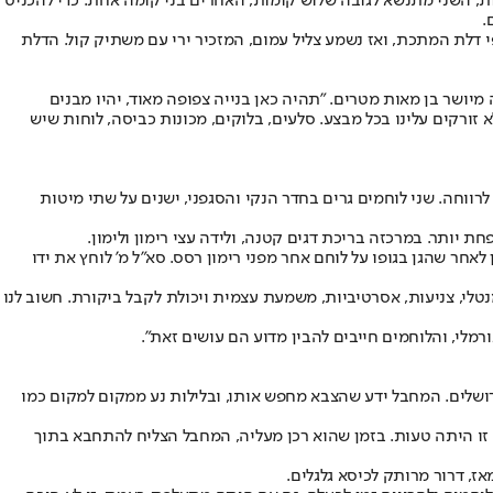
, השני מתנשא לגובה שלוש קומות, האחרים בני קומה אחת. כדי להכניס
.
יר אל משקופי דלת המתכת, ואז נשמע צליל עמום, המזכיר ירי עם משתיק קול. הדלת
מיושר בן מאות מטרים. "תהיה כאן בנייה צפופה מאוד, יהיו מבנים
זורקים עלינו בכל מבצע. סלעים, בלוקים, מכונות כביסה, לוחות שיש
ווחה. שני לוחמים גרים בחדר הנקי והסגפני, ישנים על שתי מיטות
יותר. במרכזה בריכת דגים קטנה, ולידה עצי רימון ולימון.
אחר שהגן בגופו על לוחם אחר מפני רימון רסס. סא"ל מ' לוחץ את ידו
נטלי, צניעות, אסרטיביות, משמעת עצמית ויכולת לקבל ביקורת. חשוב לנו
רמלי, והלוחמים חייבים להבין מדוע הם עושים זאת".
על שכונת גילה בירושלים. המחבל ידע שהצבא מחפש אותו, ובלילות נע ממקום למקום כמו
 זו היתה טעות. בזמן שהוא רכן מעליה, המחבל הצליח להתחבא בתוך
ז, דרור מרותק לכיסא גלגלים.