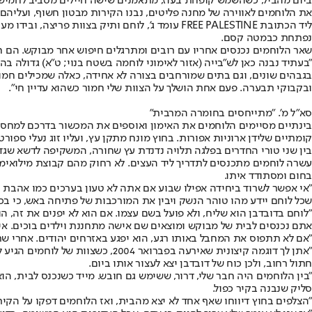
ביום מהביל, כשהשמש קופחת בעוז, מתאמנים שישה חיילים מסביב לחמישה
את הלוחמים לאווירה של מחנה פליטים, נבנו הקירות מבטון חשוף, ועליהם
ליד הכתובת FREE PALESTINE עומד ג', לוחם ותיק 
נפתחת כבמטה קסם.
שאר הלוחמים נכנסים אחריו עם רובים ומתרגלים חיפוש אחר מבוקש. הם חו
"בעתיד נבנה כאן לש"בייה (אזור לאימוני לוחמה בשטח בנוי; ט"א) גדולה ב
בגבהים שונים, וגם בתים שמורחבים בצורה לא אחידה, כאלה שמכילים חמולו
ובקבוקי תבערה. פעם אחת הושלך על הצוות שלי חמור כשהוא עדיין חי".
סא"ל מ'. "מתייחסים בחומרה המרבית"
בינתיים מסיימים הלוחמים את האימון ואוספים את המכשור בדרכם למחסני 
קומתיים שלידן ארוניות אפורות. בחוץ מונח מתקן עץ, ועליו זוג נעלי ספור
בין שני טורי החדרים בפלגה תלויה נדנדת עץ שחורה, המשקיפה לדשא שגדל 
עשרה לוחמים מתכנסים לתדריך ליד העצים. לא רחוק מהם קבוצת מילואימניקי
בחום ומסתודד איתו.
"אי אפשר לשרוד ביחידה אפילו שבוע אם אתה לא טעון בערכים כמו אהבת הא
שכל לוחם יידע מהו טוהר הנשק ויבין את המורכבות של פתיחה באש, כי בכל
"לוחם בדובדבן הוא שליח, ולא פועל בשם עצמו. אם הוא לא יפנים את זה, ה
אתם נכנסים לבית של מבוקש ומוצאים שם אישה מתחננת וילדים בוכים. איך
"אם לא תתפוס את המחבל באותו רגע, הוא יפגע באזרחים יהודים. אחרי ש
"אתן לך דוגמה קיצונית שאירעה ב
חתול רחוב, ולכן כוח של דובדבן יצא לעצור אותו ביום.
"בין הלוחמים היה חבר שלי, דרור, ששימש גם חובש. מייד כשנכנס לבית, 
סליק שנבנה בקיר כפול.
"הצלפים בחוץ דיווחו שאף אחד לא יצא מהבית, ואז הלוחמים דפקו על הקיר 