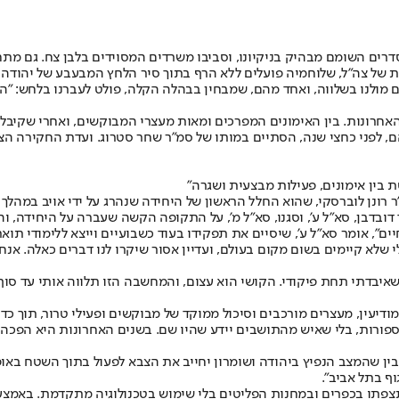
רים השומם מבהיק בניקיונו, וסביבו משרדים המסוידים בלבן צח. גם מ
ת של צה"ל, שלוחמיה פועלים ללא הרף בתוך סיר הלחץ המבעבע של יהודה ו
ים מולנו בשלווה, ואחד מהם, שמבחין בבהלה הקלה, פולט לעברנו בלחש: "
חרונות. בין האימונים המפרכים ומאות מעצרי המבוקשים, ואחרי שקיבל
 לפני כחצי שנה, הסתיים במותו של סמ"ר שחר סטרוג. ועדת החקירה הצה
בין אימונים, פעילות מבצעית ושגרה"
רונן לוברסקי, שהוא החלל הראשון של היחידה שנהרג על ידי אויב במהלך 
בדבן, סא"ל ע', וסגנו, סא"ל מ', על התקופה הקשה שעברה על היחידה, וה
ם", אומר סא"ל ע', שיסיים את תפקידו בעוד כשבועיים וייצא ללימודי תוא
 שלא קיימים בשום מקום בעולם, ועדיין אסור שיקרו לנו דברים כאלה. אנ
מודיעין, מעצרים מורכבים וסיכול ממוקד של מבוקשים ופעילי טרור, תוך כ
פורות, בלי שאיש מהתושבים יידע שהיו שם. בשנים האחרונות היא הפכה 
 פיקוד המרכז, אהוד ברק, מבין שהמצב הנפיץ ביהודה ושומרון יחייב את הצבא לפעול בתו
וף בתל אביב".