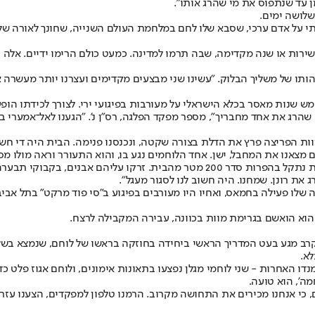
ן עד שנתפוס את מי שהרג אותו".
שלושה ימים.
תי על אדם ערכי, שסבא שלו לחם במלחמת העולם השנייה, שחונך לאורה של רו
רות או שנה מקדימה, שבה תרמו למדינה. כמעט כולם הרימו ידיים. אלה ה
זהותו של משליך הבלוק. "עשינו שני מבצעים מקדימים ועצרנו יותר מעשרה
 שנות מאסר בכלא הישראלי על מעורבות בפיגועי ירי. לצורך לכידתו הופע
 שהרג את אחד מחבריך", מספר מפקד הפלגה, רס"ן נ'. "הגענו לאל־אמערי
וות הפריצה פרץ את הדלת בצורה שקטה, ונכנסנו פנימה. הבית היה די חשו
 מצאנו את המחבל, ישן. אחד הלוחמים נגע בו, והוא התעורר וראה מולו מס
. הם עזבו שעה אחרינו, בלי להשתמש בנשק חם.
את רונן. שמחנו. היה חשוב לנו לסגור מעגל".
הוא הואשם בגרימת מוות בכוונה, עבירה המקבילה לרצח.
ב מגע בעט המדריך הראשי ביחידה בחוזקה בראשו של לוחם, שנמצא בשלב 
ו האחרות - שני לוחמי מגלן נפצעו בתאונות אימונים, ולוחם אגוז פלט כד
ה', הוא טועה.
ם, כי אנחנו מכירים את התחושה מקרוב. הרמנו טלפון למפקדים, הצענו עזר