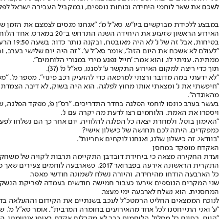
לשכם את שאר לוחמי היחידה וכוחות נוספים, ובמקביל העבירה ישראל לפ
במבצע ללכידת מבוקשים ביו"ש. סא"ל מ': "אנחנו מנסים לצמצם את הזמן 
האירוע הראשון שזעזע את
בטיחות, אבל זה של נ' לא היה מאובטח, ובקנה נותר כדור. בשעה 19:50 הרעידה ירייה אחת את מגורי הלוחמים.
"לעולם לא אשכח את היום הזה", אומר סא"ל ע'. "זה היה יום שלישי בערב, 
ממתינה. עניתי לו, והוא אמר: 'חייל נפגע מירי במגורי הלוחמים'".
תוך כדי ריצה למקום האירוע התקשר ע' לסגנו, סא"ל מ' (37).
"לא ידעתי במה מדובר ורצתי למרפאה כדי להזעיק רכב פינוי", מספר מ'. "
"חיפשתי את נ' ומצאתי אותו מחוץ לפלגה. הוא היה בשוק, לא דיבר. הצמדת
מהאוגדה".
בעשר בערב כונסו לוחמי הפלגה בחדר התדריכים. "רס"ן פ', מפקד הפלגה, שמ
ויספרו את האמת. הלוחמים רצו לדעת מה יקרה עם נ'.
"האימון בוטל, ולמחרת יצאה כל הפלגה להלוויה. יום אחר כך הם נשלחו לפעיל
כמפקדים, היתה לכם תחושה של כישלון אישי?
"בוודאי. זה כישלון שלנו, ואנחנו לוקחים אחריות".
האקדח מופקד במחסן
ועדת החקירה מצאה כי ביחידת דובדבן התקיימה תרבות לקויה של משחק 
התקרית הראשונה אירעה בפברואר 2017, כ
כל הארבעה הודחו מהיחידה, והיורה נשלח לשמונה חודשי מאסר.
שני המקרים הנוספים אירעו כעבור חמישה חודשים בעמדה לפריקת הנשק. 
המחסנית. הוא נשלח לארבעה ימי מעצר.
לנוכח הממצאים החליט הרמטכ"ל לעכב בשנתיים את הקידום וההעלאה בדרג
"ע' ואני התייחסנו לכל אחד מהאירועים בחומרה המרבית", אומר סא"ל מ', 
"היום, בסיום כל מסלול, הלוחמים כבר לא מקבלים אקדח באופן אוטומטי. 