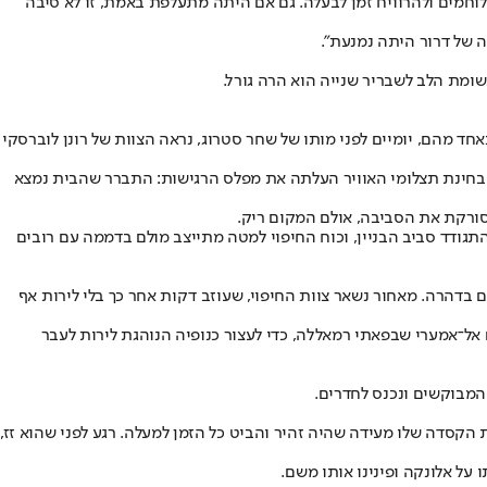
חמים ולהרוויח זמן לבעלה. גם אם היתה מתעלפת באמת, זו לא סיבה
 של דרור היתה נמנעת".
מת הלב לשבריר שנייה הוא הרה גורל.
ד מהם, יומיים לפני מותו של שחר סטרוג, נראה הצוות של רונן לוברסקי
 בחינת תצלומי האוויר העלתה את מפלס הרגישות: התברר שהבית נמצא
 סורקת את הסביבה, אולם המקום ריק.
תגודד סביב הבניין, וכוח החיפוי למטה מתייצב מולם בדממה עם רובים
בדהרה. מאחור נשאר צוות החיפוי, שעוזב דקות אחר כך בלי לירות אף
ים האלים אל־אמערי שבפאתי רמאללה, כדי לעצור כנופיה הנוהגת לירות לעבר
המבוקשים ונכנס לחדרים.
הקסדה שלו מעידה שהיה זהיר והביט כל הזמן למעלה. רגע לפני שהוא זז,
 על אלונקה ופינינו אותו משם.