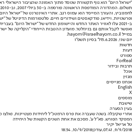
"ישראל היום" הוא גוף תקשורת שנוסד מתוך האמונה שהציבור הישראלי ראוי 
ת
ופרשנויות, וידיאו, פודקאסטים ושידורים חיים. פלטפורמות הדיגיטל של "ישרא
ב-2021 עלו לאוויר האתר החדש והיישומון החדש של "ישראל היום" בע
ואפשר לקבל אותם גם בניוזלטר. מועדון ההטבות הייחודי "הקליקה של ישרא
במייל hayom@israelhayom.co.il.
יום שני, 15.6.2026
ל' בסיון תשפ"ו
חדשות
דעות
ספורט
ForReal
תרבות ובידור
אוכל
מגזין
אנחנו מגייסים
English
X
מוספים
שישבת
בעין הסערה
אחרי שקיבלה בשנה שעברה את פרס הרמטכ"ל ליחידות מצטיינות, נאלצו מפ
המפקד הפורש, סא"ל ע', מסכם את אחת השנים הקשות של היחידה
טל אריאל יקיר
9/9/2018, 07:41
,עודכן
10/9/2018, 18:54