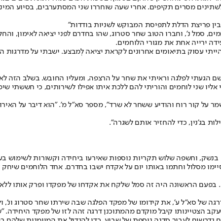
לשתינים מסרים תקיפים. אחרי שעה שוחררו שני המסתערבים, בסיוע המינ
שבין פריצת הדלת לתפיסת המבוקש לשניות בודדות"
 היחידה השנה התרחש ב־20 במארס. אחד הלוחמים, סמל נ', וחברו הטוב שחר סטרוג, שהו בחדרם ל
והייתי עסוק בתיאומים אחרונים לקראת יציאה לְמבצע. ישבתי על מדרגות ה
משם הגעתי לפלגה וראיתי את שחר על הרצפה, ומעליו החובש. בשלב הזה לא
י אליו שני לוחמים והוריתי להם ללכת איתו אפילו לשירותים, כי חששתי ש
ר על קור רוח והודיע ששחר לא שרד", מספר סא"ל מ'. "הוא דיבר על האירו
ות בג'נין, כדי להחזיר אותם לשגרה".
בנשק, וחשפה שלוש תקריות נוספות שאירעו ביחידה וקשורות לשימוש בע
שארבעה לוחמים צעירים שאך סיימו מסלול וחתמו באותו יום על אקדח ישבו בחדרם. אחד ה
בפעם הראשונה היה זה סמל שלקח את אקדחו של מפקדו ופרק אותו ללא אי
ה של סא"ל ע', את קידומו של מפקד הפלגה שבה שירתו שחר סטרוג ונ', 
שעקב הצטיינותו קיבל מוקדם מהמתוכנן דרגה זהה לזו של מפקד היחידה. "
הם נדרשים לעבור סדנה נוספת של שבוע, כדי להגדיל את המיומנות שלהם 