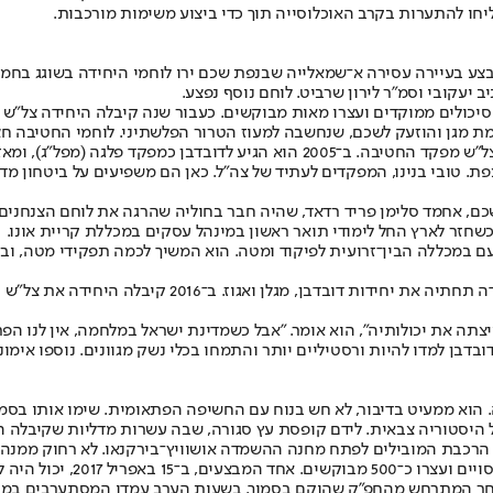
יחו להתערות בקרב האוכלוסייה תוך כדי ביצוע משימות מורכבות.
מהלך מבצע בעיירה עסירה א־שמאלייה שבנפת שכם ירו לוחמי היחידה בשוגג 
ב יעקובי וסמ"ר לירון שרביט. לוחם נוסף נפצע.
יכולים ממוקדים ועצרו מאות מבוקשים. כעבור שנה קיבלה היחידה צל"ש ר
הצנחנים. ב־2002 השתתף כמ"מ במבצע חומת מגן והוזעק לשכם, שנחשבה למעוז הטרור הפלשתי
 נפשו בלחימה השקטה, ובעיקר בלוחמים שלצידו.
צפת. טובי בנינו, המפקדים לעתיד של צה"ל. כאן הם משפיעים על ביטחון מד
שחזר לארץ החל לימודי תואר ראשון במינהל עסקים במכללת קריית אונו.
כשנה לאחר סיום המערכה בעזה הוחלט להקים את חטיבת הקומ
יצתה את יכולותיה", הוא אומר. "אבל כשמדינת ישראל במלחמה, אין לנו ה
ובדבן למדו להיות ורסטיליים יותר והתמחו בכלי נשק מגוונים. נוספו אימ
 היסטוריה צבאית. לידם קופסת עץ סגורה, שבה עשרות מדליות שקיבלה ה
 פסי הרכבת המובילים לפתח מחנה ההשמדה אושוויץ־בירקנאו. לא רחוק ממנה
 אחר המתרחש מהחפ"ק שהוקם בסמוך. בשעות הערב עמדו המסתערבים במחסו