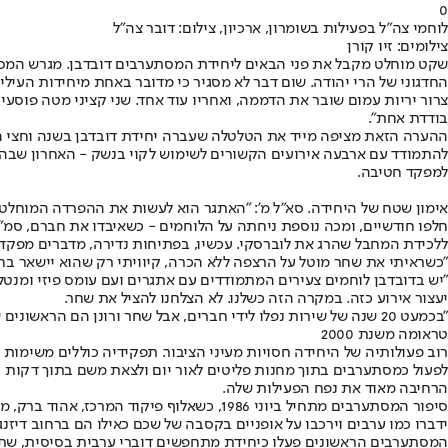
0
לוחמי צה"ל בפעילות בשומרון, ארכיון, צילום: דובר צה"ל
צילומים: זיו קורן
שקט מוחלט מקבל את פני הבאים ליחידת המסתערבים דובדבן. מגרש המסד
החדגוני של הרי יהודה. שום דבר לא מסגיר כי מדובר באחת מיחידות העילי
צרור יריות עמום שובר את הדממה, ואחריו עוד אחד. שני קציני מטה פוסע
בודדת אחת".
ההערה הזאת מציפה מייד את הטלטלה שעברה יחידת דובדבן בשנה וחצי הא
להתמודד עם ארבעה אירועים הקשורים לשימוש לקוי בנשק - האחרון שבהם,
למפקד חטיבה.
אימון שטח של היחידה. סא"ל מ': "האתגר הוא לעשות את ההפרדה המוחלטת 
חלפו חודשיים, ומכה נוספת ניחתה על הלוחמים - כשאיבדו את חברם, סמ"ר 
ללכידת המחבל שהרג את לוברסקי. עכשיו, בפתיחות נדירה, מדברים מפקד דו
"כשראיתי את שחר מוטל על הרצפה ללא הכרה, קיוויתי רק שהוא יישאר בחיי
"יש בדובדבן לוחמים צעירים המתמודדים עם אתגרים ועם עומס פיזי ומנטלי
יעצור אירוע כזה. במקרה הזה כשלנו. לא הצלחנו להציל את שחר.
"בכמעט 20 שנה של שירות נפלו לידי חברים, אבל שחר ורונן הם הראשונים שאיבדתי תחת פיקודי. הקושי הוא עצום, והמחשבה הזו תלווה אותי עד סוף חיי".
טראומה משנת 2000
רוב פעולותיה של היחידה חסויות מעיני הציבור. תפקידיה כוללים משימות 
לפעול כמסתערבים בתוך מחנות פליטים לאור יום ולצאת משם בתוך דקות ס
הרחיבה מאוד את נפח הפעילות שלה.
סיפור המסתערבים מתחיל ביוני 1986, כשאלוף
ידברו כמו ערבים וירכבו על אופניים בקסבה של שכם כאילו הם ברחוב דיזנג