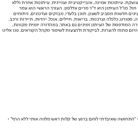
ועקת. עיתונות אמינה, אובייקטיבית ועניינית. עיתונות אחרת וללא
עור החשיפה הגבוה ביותר בימי חול. מו"ל העיתון היא ד"ר מרים אדלסון. העורך הראשי הוא עמר
 והעורך המייסד הוא עמוס רגב. אתרי האינטרנט של "ישראל היום" בעברית ובאנגלית, כמו כן היישומונים (אפליקציות) לאנדרואיד ול-iOS, מציגים חדשות מסביב לשעון, תוכן בלעדי, מבזקים ועדכונים, ניתוחים
, ספורט, כלכלה וצרכנות, בריאות, חיילים, אוכל, יהדות, תיירות ורכב.
דורה המודפסת של העיתון זמינים גם באתר, במהדורה יומית מקוונת,
היום פתוח להערות, לביקורת ולהצעות לשיפור מקהל הקוראים. פנו אלינו
"התחושה שאיבדתי לוחם ברגע של קלות ראש מלווה אותי ללא הרף" •