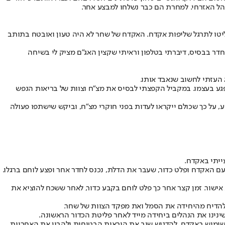
הל האזרחי. למחרת הם כבר נשלחו למבצע אחר.
פני יציאה לאימון, והחליטו לתרגל שליפות אקדח. האקדח של שחר לא היה טעון ואובטח בתותב
חדר בבסיס, דיברתי בטלפון וראיתי שקצין האג"ם מציק לי בשיחה
 העזתי לחשוב שנאבד אותו.
יפגע בעצמו. במקביל הקפצתי לבסיס את מצ"ח וצוות של בריאות הנפש
ע, על כך שכולם ייקראו לעדות בפני חוקרי מצ"ח, וביקש שישתפו פעולה
ייתי באקדח.
לוחמים שיחק עם האקדח ופלט כדור, שעבר את הדלת, נכנס לחדר אחר ופצע לוחם ברגלו.
שור. זמן קצר אחר כך פלט לוחם בקבע כדור, לאחר ששכח להוציא את
ולהדיח מהיחידה את הסמל ואת מפקד הצוות של שחר.
שינינו את הנהלים ביחידה מייד לאחר פליטת הכדור הראשונה.
בשימוש באקדח, להדגיש שוב את הוראות הבטיחות ולהבין את האחריות.