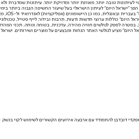
לעיתונות טובה יותר, מאוזנת יותר ומדויקת יותר. עיתונות שמדברת ולא צ
שלום. המהדורה המודפסת הראשונה פורסמה ב-30 ביולי 2007, וב-2010 הפך "ישראל היום" לעיתון הישראלי בעל שי
לחמנוביץ,
ל היום" כוללות ערוצי חדשות ודעות, תרבות ובידור, לייף סטייל, טכנולוגיה
ברית, במטרה לספק לגולשים חוויה מהירה, עדכנית, בטוחה ונוחה. תכני המה
ל היום" מציע לגולשי האתר הנחות ומבצעים על מוצרים ושירותים. ישראל 
קדי דובדבן להתמודד עם ארבעה אירועים הקשורים לשימוש לקוי בנשק • 