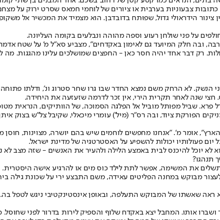
 בתים, הנראים כמו קטע קטן של רחוב בשכם. אחד המבנים בן שתי קומות
 כתובות צבעוניות בערבית או ציורים של לוחמי חמאס שסרט ירוק על מצחם
בצוות פריצה, ובידו מעין צינור הידראולי גדול, שפוּתח בדובדבן. הוא מצמיד את המכש
לפים על פני שולחן רעוע וספה מהוהה ונבלעים בקומה העליונה.
הרבה, ובה חלק המיועד גם לאימון באקדחים", מצביע סא"ל מ' על שטח אדמה 
ת. רק דבר אחד יהיה חסר כאן - החפצים שמושלכים עלינו מהגגות. מה לא 
הנשק. לא הרחק משם נמצא החדר שבו גרו שחר סטרוג ונ', ודלתו פתוחה לר
ט. חצי שנה לאחר תקרית הירי, אין זכר לדרמה שזעזעה את היחידה.
פרא. שביל מפותל מוביל אל הפלגה הסמוכה, של הוותיקים, הנראית מטופחת 
ם הפורקת ציוד, ובה רס"ר (מיל') עומרי מיכאלי, שקיבל צל"ש בצוק איתן ל
רץ", אומר מ'. "אנחנו מחפשים לוחמים שיש בהם יושרה, מצוינות, חוסן מ
 יום פעולותיו יכולות להשפיע על האסטרטגיה של מדינת ישראל.
וא לא יוכל להיכנס לבית באמצע הלילה ולהעיר את האנשים - שזה מצב לא נו
 תנהגו?
תשלים את המשימה, אפשר לתת לילד כוס מים או להרגיע אישה היסטרית.
פברואר 2004, כשצוות של לוחמים הגיע לעצור מבוקש במחנה הפליטים עאידה, משם התבצע ירי 
הוא ראה שאשתו של המבוקש התעלפה, ובאופן אינסטינקטיבי ניגש לטפל בה.
ושברו אותו. המחבל יצא באקדח שלוף והספיק לירות בדרור לפני שחוסל. מא