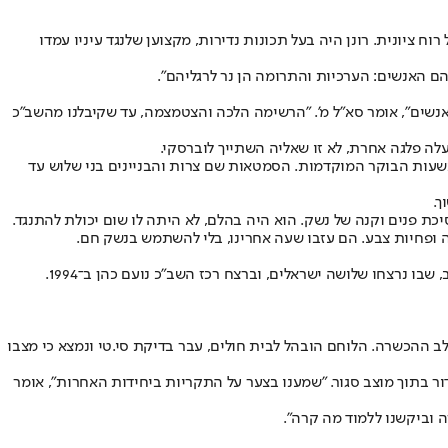
ח ציונית. רונן היה בעל תכונות נדירות, מקצוען שלנגד עיניו עמדו
ם האנשים: הערכיות והתרומה הן נר לרגליהם".
 אנשים", אומר סא"ל מ'. "הרשימה הלכה והצטמצמה, עד שקיבלנו מהשב"כ
לה פלגה אחרת, לא זו שאליה השתייך לוברסקי.
 בשעות הבוקר המוקדמות. הסמטאות שם צרות והבניינים בני שלוש עד
ך.
יכת פנים וקנה של נשק. הוא היה בהלם, לא היתה לו שום יכולת להתנגד.
למחרת מעצרו התברר כי לאבו חמיד עבר עשיר של שנאה. כמעט כל החמולה שלו פעילה בחמאס, ואחיו היו מעורבים בפיגוע ב"סי פוד מרקט" בתל אביב, שבו נרצחו שלושה ישראלים, וברצח רכז השב"כ נועם כהן ב־1994.
ההכשרה. הלוחם הובהל לבית חולים, עבר בדיקת סי.טי ונמצא כי מצבו
ור בתוך מוצב סגור. "שמענו בצער על התקריות ביחידות האחרות", אומר
ה וביקשנו ללמוד מה קרה".