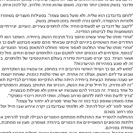
מדובר בנשק מסוכן יותר מרובה, משום שהוא מהיר, מלהיב, קל לכוון איתו,
"לוחם בדובדבן הוא שליח, ולא פועל בשם עצמו". בפעילות מעצרים בשומרון
ולמרות ההקפדה, לוחם נורה למוות בזמן משחק בנשק.
"לקצב של דובדבן יש לפעמים מחיר. אלה לוחמים צעירים, נועזים, יצירתיי
המשמעות שלו לביטחון המדינה.
"אחרי מותו של שחר עשינו מהפך בכל תרבות הנשק ביחידה. האתגר הוא לע
החדרים ואת השטחים ביניהם לבתים שבאחד מהם נמצא מבוקש. לשם כך הו
"אחרי מותו של שחר החלטנו לאסור איסור מוחלט להתאמן באזור המגורים
"בנוסף, אקדחים לא נכנסים יותר למקום שבו הלוחמים ישנים ונחים. מול 
ושאר הציוד. בכך יצרנו מעבריות סדורה בעולם האינטנסיבי של הלוחמים. בכ
זה לא פוגע במהירות ההיערכות?
"ממש לא. גם כך הציוד האישי והרובים היו במחסן, אז עכשיו גם האקדחים
שבוע עד ליום ראשון, אצלנו זה אחרת. יש שתי פלגות כוננות, שאחת יוצא
יש טענה שאחת הבעיות ביחידה היתה שלא התקיימו מסדרים לבדיקת תות
"זה לא מדויק. כל חייל פרק את הנשק, הכניס את התותב בעצמו, והמפקדים 
כל אחד בנפרד. זה מבהיר להם שעכשיו יש אימון ולא פעילות מבצעית.
"צריך לדעת מתי לתת ללוחם מרחב פעולה, ומתי להיות ריכוזי כמפקד".
אתה מאמין שאסון כבד כמו זה של שחר סטרוג לא יחזור על עצמו?
"אסור לומר 'לא יכול להיות'. לא חלמתי שבדובדבן יקרה אירוע שבו חייל יפל
כמו רחוב בשכם
ההחלטה להפריד את התרגולות ממתחם המגורים הובילה לצורך להרחיב את 
דלתות מהסוגים המאפיינים את הכפרים ביהודה ושומרון. מעץ או ממתכת, 
עומדת בפניהם.