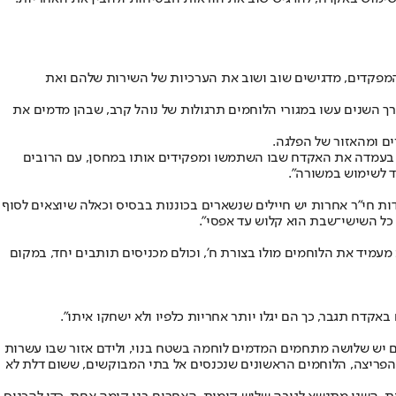
, המפקדים, מדגישים שוב ושוב את הערכיות של השירות שלהם ואת
ך השנים עשו במגורי הלוחמים תרגולות של נוהל קרב, שבהן מדמים את
ם ומהאזור של הפלגה.
קים בעמדה את האקדח שבו השתמשו ומפקידים אותו במחסן, עם הרובים
ד לשימוש במשורה".
ות חי"ר אחרות יש חיילים שנשארים בכוננות בבסיס וכאלה שיוצאים לסוף
 כל השישי־שבת הוא קלוש עד אפסי".
 מעמיד את הלוחמים מולו בצורת ח', וכולם מכניסים תותבים יחד, במקום
באקדח תגבר, כך הם יגלו יותר אחריות כלפיו ולא ישחקו איתו".
 יש שלושה מתחמים המדמים לוחמה בשטח בנוי, ולידם אזור שבו עשרות
י הפריצה, הלוחמים הראשונים שנכנסים אל בתי המבוקשים, ששום דלת לא