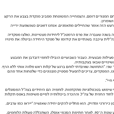
תחם המגורים דומם, והצמחייה המטופחת מסביב מנקדת בצבע את הרקע
שומרון.
הרעש הזה אומר שהחיילים מתאמנים. אנחנו דואגים כשנשמעת ירייה
ה בשנה שעברה את פרס הרמטכ"ל ליחידות מצטיינות, נאלצו מפקדיה
"לית עיכבה בשנתיים את קידומו של מפקד היחידה וביטלה את מינויו
פעילות מבצעית. כעבור כשבועיים הובילו לוחמי דובדבן את המבצע
שינויים שבאו בעקבותיה.
ר שני. "התחושה שאיבדתי לוחם ברגע של קלות ראש מלווה אותי ללא הרף.
חנו, המפקדים, צריכים להפעיל מספיק מנגנונים כדי שלפחות אחד מהם
די שימוש בטכנולוגיות מתקדמות. לוחמיה הם היחידים בצה"ל המסוגלים
לחוד החנית של צה"ל, וההכרה ביכולותיה לסיים משימות באפס תקלות
ך השטח באופן כירורגי ומדויק. הוא מחליט להקים יחידה שאנשיה "ייראו כמו ערבים,
המסתערבים הראשונים פעלו כיחידת מתחפשים דוברי ערבית בסיסית, שתצפתו בכפרים ובמחנות הפליטים בלי שימוש בטכנולוגיה מתקדמת. באמצע שנות ה־90, לאחר חתימת הסכמי אוסלו, השתכללה פעולת הלוחמים,