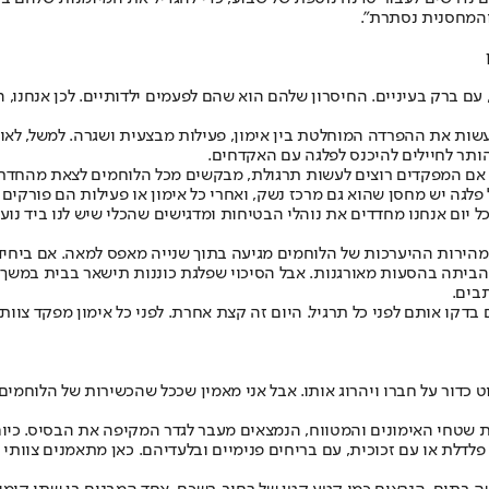
 והמחסנית נסתרת".
ם, עם ברק בעיניים. החיסרון שלהם הוא שהם לפעמים ילדותיים. לכן אנחנו
שות את ההפרדה המוחלטת בין אימון, פעילות מבצעית ושגרה. למשל, לאור
תר לחיילים להיכנס לפלגה עם האקדחים.
. אם המפקדים רוצים לעשות תרגולת, מבקשים מכל הלוחמים לצאת מהחדרי
כל פלגה יש מחסן שהוא גם מרכז נשק, ואחרי כל אימון או פעילות הם פור
ל יום אנחנו מחדדים את נוהלי הבטיחות ומדגישים שהכלי שיש לנו ביד נוע
. מהירות ההיערכות של הלוחמים מגיעה בתוך שנייה מאפס למאה. אם ביחיד
ת הביתה בהסעות מאורגנות. אבל הסיכוי שפלגת כוננות תישאר בבית במשך
בים.
בדקו אותם לפני כל תרגיל. היום זה קצת אחרת. לפני כל אימון מפקד צוות
וט כדור על חברו ויהרוג אותו. אבל אני מאמין שככל שהכשירות של הלוחמים 
שטחי האימונים והמטווח, הנמצאים מעבר לגדר המקיפה את הבסיס. כיום
פלדלת או עם זכוכית, עם בריחים פנימיים ובלעדיהם. כאן מתאמנים צוות