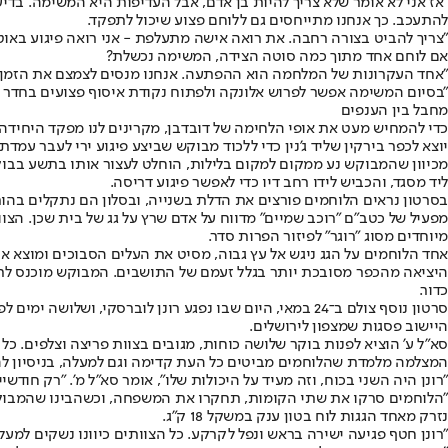
"אז אני לא אומר שלא צריך להיות בן אדם, אבל העדיפות היא המשימה. 
להתעכב. כך אנחנו מתייחסים גם ללוחם פצוע שיכול לתפקד.
"צריך להביט בצורה רחבה. את רואה אישה מתעלפת - אני רואה פיגוע באו
אם לוחם אחד מתוך כמה סוטה הצידה, המשימה נכשלת?
"אחד העקרונות של המלחמה הוא ההפתעה. אנחנו מנסים לצמצם את הזמן ש
"בסיום המשימה אפשר לפרוש אלונקה ולפתוח נקודת איסוף פצועים בחדר צד
מחבל בין הענפים
כדי להמחיש מעט את אופי הלחימה של דובדבן, מקרינים לנו מפקד היחידה 
יוצא לכפר בירקין שליד ג'נין כדי ללכוד מבוקש שביצע פיגוע ירי לעבר עמ
מכיוון שהמבוקש נע ממקום למקום בלילות, הוחלט לעצור אותו בתשע בבו
ליד מסגד, והכביש לידו רחב דיו כדי לאפשר פיגוע דריסה.
בסרטון נראים הלוחמים פורצים את הדלת בשנייה, ובסלון הם נתקלים בהור
מפעיל של כטב"ם "רוכב שמיים" מדווח על אדם שרץ על גג של בית שכן. הצו
מיוחדים מסוג "רוגר" לפיזור הפרות סדר.
אחד הלוחמים על הגג ניגש אל עץ גבוה, מסיט את העלים הסבוכים ומוצא 
היציאה מהכפר מסובכת יותר בגלל זעמם של התושבים. המבוקש מוכנס לתוך 
כדור.
סרטון נוסף צולם ב־24 במאי, היום שבו נפגע רונן לוברסק
היישוב פסגות שמצפון לירושלים.
סא"ל ע' הוציא לפנות בוקר שלושה כוחות, מגובים בצוות פריצה וצלפים. כל
המצלמה מלמדת שהלוחמים מביטים כל העת קדימה וגם למעלה, בניסיון לה
"רונן היה השני בכוח, וזה מעיד על היכולות שלו", אומר סא"ל מ'. "רק חודשי
"הלוחמים סרקו את שתי הקומות, תחקרו את המשפחה, וכשהבינו שהמבוקש אי
נזרק מאחד הגגות לוח בטון ענק במשקל 18 ק"ג.
"רונן חטף פגיעה ישירה בראש ונפל לקרקע. כל הצוותים כיוונו נשקים למעלה