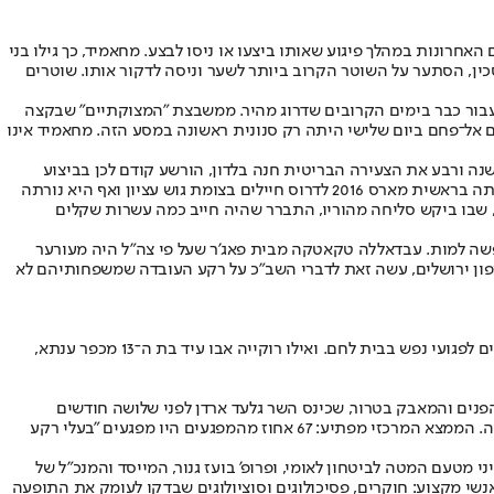
רונות במהלך פיגוע שאותו ביצעו או ניסו לבצע. מחאמיד, כך גילו בני
ן, הסתער על השוטר הקרוב ביותר לשער וניסה לדקור אותו. שוטרים
עבור כבר בימים הקרובים שדרוג מהיר. ממשבצת "המצוקתיים" שבקצה
ם אל־פחם ביום שלישי היתה רק סנונית ראשונה במסע הזה. מחאמיד אינו
צח לפני שנה ורבע את הצעירה הבריטית חנה בלדון, הורשע קודם לכן בביצוע
מעשים מגונים בבתו וניסה להתאבד בעזרת סכין גילוח; אמאני סבאתין, אם לארבעה מהכפר חוסאן שרבה עם בעלה ונקלעה למצוקה נפשית קשה, ניסתה בראשית מארס 2016 לדרוס חיילים בצומת גוש עציון ואף היא נורתה
 שבו ביקש סליחה מהוריו, התברר שהיה חייב כמה עשרות שקלים
נפשה למות. עבדאללה טקאטקה מבית פאג'ר שעל פי צה"ל היה מעורער
נורה למוות. עמאר אחמד לוטפי ח'ליל בן ה־34 שביצע פיגועי ירי עם ארוסתו מצפון ירושלים, עשה זאת לדברי השב"כ על רקע העובדה שמשפחותיהם לא
גם עיסאם ת'וואבתה, בן 34 מבית פאג'ר, שרצח בנובמבר 2015 את הדר בוכריס בת ה־21 בדקירות סכין, בצומת גוש עציון, היה מטופל קבוע בבית החולים לפגועי נפש בבית לחם. ואילו רוקייה אבו עיד בת ה־13 מכפר ענתא,
פנים והמאבק בטרור, שכינס השר גלעד ארדן לפני שלושה חודשים
בירושלים. הם מלמדים עד כמה רחבה ונפוצה תופעת המפגעים המצוקתיים - אלה שמבצעים או מנסים לבצע פיגוע, וניזונים למעשה ממשבר אישי קשה. הממצא המרכזי מפתיע: 67 אחוז מהמפגעים היו מפגעים "בעלי רקע
2009 המנהל המדעי של מחקר טרור המתאבדים הפלשתיני מטעם המטה לביטחון לאומי, ופרופ' בועז גנור, המייסד והמנכ"ל של
נשי מקצוע: חוקרים, פסיכולוגים וסוציולוגים שבדקו לעומק את התופעה