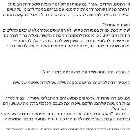
 הפנים. המדגם שערך עם עמיתו פרופ' גנור העלה ששכיחות הבעיות
יתר מכיוון שהכריחו אותן להינשא עם גברים בניגוד לרצונן, על נשים
רה בה. "אני לא רוצה לפגוע בך", היא הבהירה לו, "אבל בבקשה תהרוג
 לפעמים אחרת?
לעומת זאת, מוות במסגרת פיגוע, לא רק שאינו אסור אלא שרבים ממליצים
ברתית וציבורית. כאן נכנסת לתמונה ההסתה הקשה, ואליה צריך לצרף גם
ישיות לחלוטין, הדבר הראשון שעולה בדעתה - אלך להרוג חייל
ימציה שניתנת להם שם, מכוונים את המתאבד הפוטנציאלי לבחור בדרך
, הרבה יותר ממה שמקובל בראיון פסיכולוגי רגיל".
כל אסיר ירדה לפרטים, כך שהמסקנה שלנו, שמלמדת שכשני שלישים
נים, סבורה שהרווח שמפיקים ממעשיהם המחבלים ששרדו - גבוה למדי.
בעקבות המעשה שלהם; חלקם שיפרו את מצבם הכלכלי בגלל מה שעשו, והם
 הפיגוע".
משרד מתאם פעולות הממשלה בשטחים עסק אף הוא בסוגיה. נייר שכתבו אנשיו מאשר למעשה את ממצאי המחקר של המשרד לביטחון הפנים, ושל מררי וגנור: "מאוקטובר 2015 ועד היום, יותר ויותר מפגעים בחרו לבצע פיגוע
 חברתית נוקבת בשל מעשה לא מוסרי כגון ניאוף ופגיעה בכבוד המשפחה
מבוי סתום והדרך היחידה להימלט היא דרך המוות. מכיוון שהתאבדות