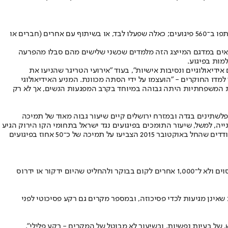
עבודת החוקרים התייחסה לגלי הפיגועים שפקדו את ישראל בתקופה שבין אוקטובר 2015 לדצמבר 2017. מאגר המידע שלהם כלל 700 מפגעים, שהשתתפו ב־560 פיגועים; כאלה שפעלו לבד, או בשיתוף עם אחרים (חברים או
 פעולה. הממצאים במדגם המייצג הזה מלמדים שכשני שלישים מהם סבלו מהפרעה
ידיאולוגיים ונסיבות אישיות", בעוד "אירועי הטריגר שהניעו את
 למדו החוקרים - "הועצמו על ידי הסתה מכוונת. המניע האידיאולוגי
ב 60 אחוז מהנערים במדגם, 28 אחוז מהגברים ו־11 אחוז מהנשים. שכיחות הבעיות המשפחתיות היתה גבוהה במיוחד בקרב המפגעות הנשים, אך לא רק
לשתינים בגדה ובמזרח ירושלים קיים שיעור גבוה מאוד של תמיכה
ה, למשל, שיעור התומכים בפיגועים נגד ישראל בתחומי הקו הירוק הגיע
ל־70 אחוז, ושיעור התומכים בפיגועים נגד ישראל מעבר לקו הירוק או נגד חיילים נשק ל־90 אחוז". מררי מבהיר כי "הסקרים של שקאקי בעידן טרור הבודדים שהחל באוקטובר 2015 הצביעו על תמיכה של כ־50 אחוז בפיגועים
"שאלת המחקר שלנו היתה - למה דווקא הם? או, מדוע כה מעטים מקרב מאות אלפים של שונאי ישראל מבצעים פיגועים בפועל? מה גורם לפלשתיני מסוים ולא ל־1,000 אחרים לקום בבוקר ולהחליט שהיום ידקור או ידרוס
 קשות שאינן מגיעות לכדי פסיכוזה, ובמספר מקרים גם רקע פסיכוטי לפני
 של בעיות נפשיות, ובשיעור לא מבוטל של המקרים - רקע פלילי".