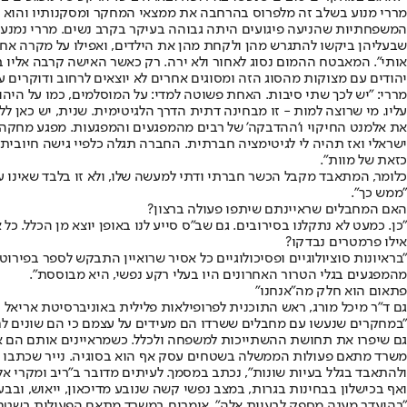
מררי מנוע בשלב זה מלפרוס בהרחבה את ממצאי המחקר ומסקנותיו והוא 
המשפחתיות שהניעה פיגועים היתה גבוהה בעיקר בקרב נשים. מררי נמנע מדו
שבעליהן ביקשו להתגרש מהן ולקחת מהן את הילדים, ואפילו על מקרה אחד
אותי". המאבטח ההמום נסוג לאחור ולא ירה. רק כאשר האישה קרבה אליו 
יהודים עם מצוקות מהסוג הזה ומסוגים אחרים לא יוצאים לרחוב ודוקרים 
מררי: "יש לכך שתי סיבות. האחת פשוטה למדי: על המוסלמים, כמו על היהו
עליו. מי שרוצה למות - זו מבחינה דתית הדרך הלגיטימית. שנית, יש כאן 
את אלמנט החיקוי ו'ההדבקה' של רבים מהמפגעים והמפגעות. מפגע מחקה 
ישראלי ואז תהיה לי לגיטימציה חברתית. החברה תגלה כלפיי גישה חיובי
כזאת של מוות".
כלומר, המתאבד מקבל הכשר חברתי ודתי למעשה שלו, ולא זו בלבד שאינו ע
"ממש כך".
האם המחבלים שראיינתם שיתפו פעולה ברצון?
"כן. כמעט לא נתקלנו בסירובים. גם שב"ס סייע לנו באופן יוצא מן הכלל. 
אילו פרמטרים נבדקו?
"בראיונות סוציולוגיים ופסיכולוגיים כל אסיר שרואיין התבקש לספר בפי
מהמפגעים בגלי הטרור האחרונים היו בעלי רקע נפשי, היא מבוססת".
פתאום הוא חלק מה"אנחנו"
גם ד"ר מיכל מורג, ראש התוכנית לפרופילאות פלילית באוניברסיטת אריא
"במחקרים שנעשו עם מחבלים ששרדו הם מעידים על עצמם כי הם שונים לחל
גם שיפרו את תחושת ההשתייכות למשפחה ולכלל. כשמראיינים אותם הם אומר
ולהתאבד בגלל בעיות שונות", נכתב במסמך. לעיתים מדובר ב"ריב ומקרי א
ואף בכישלון בבחינות בגרות, במצב נפשי קשה שנובע מדיכאון, ייאוש, ובבע
"בהיעדר מענה מספק לבעיות אלה", אומרים במשרד מתאם הפעולות בשטחים