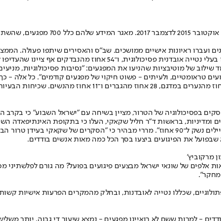
בבתי הכלא, שמילאו שאלונים ועברו ראיונות אישיים ממושכים. שב"ס והאסירים שיתפו
־54 אחוז מהנבדקים אף ציינו שהעדיפו למות בפיגוע.
שילוב של מוטיבציות שהניעו את המפגעים: "נסיבות פסיכולוגיות, מניעים א
ועים טראומטיים, ולעיתים - פשוט חיקוי של מפגעים קודמים". כל אלה - כך
(לאומני ודתי) נמצא כמשפיע על קבלת ההחלטה לרצוח יהודים, בקר
ים בפסיכולוגיה של הטרור, מציין בשיחה עם "ישראל השבוע" כי בקרב הפ
 ומדיניות, בראשות ד"ר חליל שקאקי, העלו כי בתקופת האינתיפאדה השניי
א שבפועל את הפיגועים ביצעו בסך הכל כמה מאות אנשים בודדים.
ן מרקוביץ'
מחקר".
אפיינים פסיכופתולוגיים, שכללו נטייה לאובדנות, ובחלק מהמקרים הפרעות אישיות
ים - למרות ששם לא רואיינו מפגעים - נמצא שיעור די גבוה, יותר משליש,