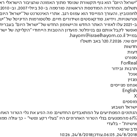
"ישראל היום" הוא גוף תקשורת שנוסד מתוך האמונה שהציבור הישראלי ראוי 
ת
ופרשנויות, וידיאו, פודקאסטים ושידורים חיים. פלטפורמות הדיגיטל של "ישרא
ב-2021 עלו לאוויר האתר החדש והיישומון החדש של "ישראל היום" בע
ואפשר לקבל אותם גם בניוזלטר. מועדון ההטבות הייחודי "הקליקה של ישרא
במייל hayom@israelhayom.co.il.
יום שני, 20.7.2026
ו' באב תשפ"ו
חדשות
דעות
ספורט
ForReal
תרבות ובידור
אוכל
מגזין
אנחנו מגייסים
English
X
מוספים
ישראל השבוע
הנתונים המפתיעים על המתאבדים החדשים: מה הניע את גלי הטרור האחר
אישיות" • בלעדי
נדב שרגאי
24/8/2018, 06:05
,עודכן
24/8/2018, 10:26