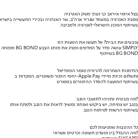
בצל איומי איראן: כך נערך משק האנרגיה
פסגת האנרגיה במעמד שגריר ארה"ב, שר האנרגיה ובכירי התעשייה בישראל
בשיתוף המכון הישראלי לאנרגיה ולסביבה
צובעים את הבית? אל תעשו את הטעות הזו
מומחה BG BOND עושה סדר על המדפים ומציג את מותג הצבע SIMPLY
בשיתוף BG BOND
הזדמנות האחרונה להרוויח מגמר המונדיאל
יחסי הימור משופרים, הפקדות ב-Apple Pay ותשלום זכיות מיידי
בשיתוף המועצה להסדר ההימורים בספורט
מה מבטיח נתניהו לתושבי הנגב?
בנגב יש צמיחה, יש ביקוש ואנחנו נמשיך לראות את הנגב ולפתח אותו
בשיתוף הרשות לפיתוח הנגב
כל ההטבות שמגיעות לכם
מה ההבדל בין מועדון תעופה וכרטיס אשראי?