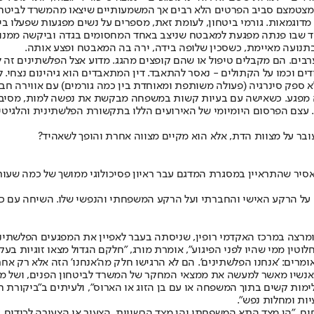
מצטמצם סביב הפרטים הלא רבים אך המשמעותיים שיצאו מהמשרד לביטחון
גמאות. גורמי ביטחון, לעומת זאת, מספרים על נשים מפגעות שפעלו בין ה
 שבו פנתה מפגעת למאבטח שניצב באחד המחסומים בגדה וביקשה ממנו שיי
בתנועה מאיימת, כשסכין שלופה בידה, ירה בה המאבטח ופצע אותה.
ערבים. הם מקבלים טיפול או שהם קופצים מהגג. מדוע אצל הפלשתינים זה
דים וכמו על הקתולים - נאסר להתאבד. דין המתאבדים הוא גיהינום נצחי. 
ללא ספק סינרגיה (פעולה משותפת ומאוחדת בין כמה גורמים) עם אווירה ח
מפגע. כשאישה עם בעיות קשות במשפחה מבקשת את נפשה למות, מסיבות א
ת. עצם הפרסום היומיומי של האירועים הללו בתקשורת הפלשתינית והלגיט
ובר על מצוות הדת, אלא הוא מקיים מצווה אחרת והופך לשאהיד?
כל אסיר שהתראיין במסגרת המדגם עבר ראיון פסיכולוגי ממושך של כמה שעות
רוט על הרקע האישי והחברתי ועל הרקע המשפחתי והנפשי שלו. השיחה עם 
ל ומרצה במרכז האקדמי רופין, שניסתה בעבר לאפיין את המפגעים הפלשתי
וטין ממי שהיו לפני הפיגוע", אומרת מורג, "חלקם הגדול מצאו זוגיות 
ים: 'אנחנו הפלשתינים'. הם לא הרגישו חלק מה'אנחנו' הזה אלא רק אחרי
לימות קשים בתוך המשפחה או עם בן הזוג או הארוס", ולעיתים ב"ביקורת
יות ומחלות נפש".
, "הן מצד התא המשפחתי והן מצד הרשויות, הצעיר או הצעירה לכודים ב