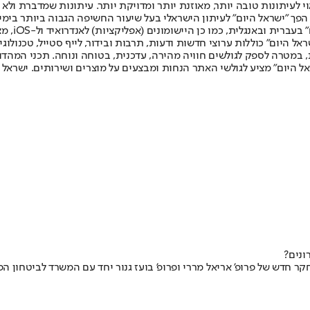
לעיתונות טובה יותר, מאוזנת יותר ומדויקת יותר. עיתונות שמדברת ולא צ
שלום. המהדורה המודפסת הראשונה פורסמה ב-30 ביולי 2007, וב-2010 הפך "ישראל היום" לעיתון הישראלי בעל שי
לחמנוביץ,
ל היום" כוללות ערוצי חדשות ודעות, תרבות ובידור, לייף סטייל, טכנולוגיה
ברית, במטרה לספק לגולשים חוויה מהירה, עדכנית, בטוחה ונוחה. תכני המה
ל היום" מציע לגולשי האתר הנחות ומבצעים על מוצרים ושירותים. ישראל 
ונים?