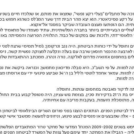
ל מחבלים "בעלי רקע נפשי", שמצאו את מותם, או שנלכדו חיים בשנים האח
 רקע פסיכיאטרי. הוא יצא מהר הבית דרך שער המג'לס כשהוא חמוש בסכי
 דתית. הם הופתעו מעצם העובדה שביקר במסגד אל־אקצא.
לשוליים הבעייתיים ביותר בחברה הפלשתינית, עתיד מעמדו של מחאמיד ל
 הלאומי־דתי, ולזכות שם במקום של כבוד. ההלוויה הפרועה והמסיתה באו
לים בשער הפרחים וחוסל על ידי כוחות הביטחון, היה גנב ונרקומן; ג'מיל תמימי שר
ים במחסום אזוואיה מדרום לאלקנה, נורה ונהרג. ממכתב ההתאבדות שלו,
רתה למוות. על פי השב"כ, היא סבלה מדיכאון מתמשך, וכנראה ביקשה את 
בנפשו, ניסה להתאבד באמצעות הסתערות עם סכין לעבר חיילים, ואכן 
רה למוות.
ביטחון הפנים. הנתונים הוצגו בפני פורום השרים הבינלאומי לביטחון ה
שני חוקרים, מהבקיאים בעולם בתחומם, הפסיכולוג פרופ' אריאל מררי, ששימש בשנים -2002
יה - הובילו את המחקר. יחד עימם פעל צוות של המשרד לביטחון הפנים וא