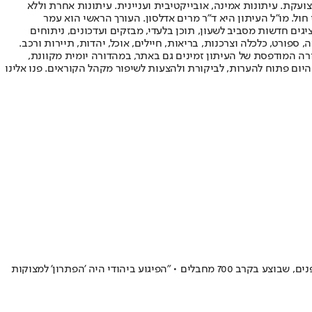
ועקת. עיתונות אמינה, אובייקטיבית ועניינית. עיתונות אחרת וללא
עור החשיפה הגבוה ביותר בימי חול. מו"ל העיתון היא ד"ר מרים אדלסון. העורך הראשי הוא עמר
 והעורך המייסד הוא עמוס רגב. אתרי האינטרנט של "ישראל היום" בעברית ובאנגלית, כמו כן היישומונים (אפליקציות) לאנדרואיד ול-iOS, מציגים חדשות מסביב לשעון, תוכן בלעדי, מבזקים ועדכונים, ניתוחים
, ספורט, כלכלה וצרכנות, בריאות, חיילים, אוכל, יהדות, תיירות ורכב.
דורה המודפסת של העיתון זמינים גם באתר, במהדורה יומית מקוונת,
היום פתוח להערות, לביקורת ולהצעות לשיפור מקהל הקוראים. פנו אלינו
67% מהמפגעים בגלי הטרור האחרונים היו "בעלי רקע נפשי" - כך עולה ממחקר חדש של פרופ' אריאל מררי ופרופ' בועז גנור יחד עם המשרד לביטחון הפנים, שבוצע בקרב 700 מחבלים • "הפיגוע ביהודי היה 'הפתרון' למצוקות