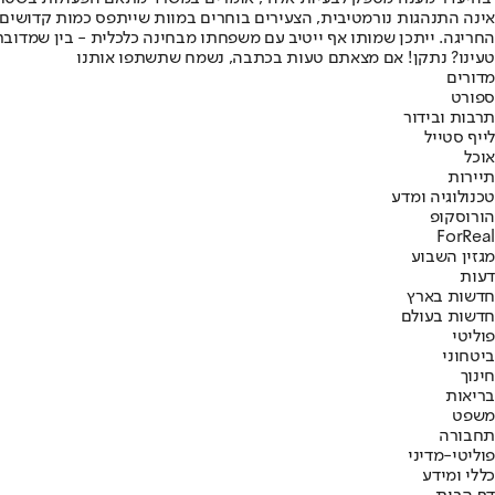
אינה התנהגות נורמטיבית, הצעירים בוחרים במוות שייתפס כמות קדושים. 
החריגה. ייתכן שמותו אף ייטיב עם משפחתו מבחינה כלכלית - בין שמדובר
טעינו? נתקן! אם מצאתם טעות בכתבה, נשמח שתשתפו אותנו
מדורים
ספורט
תרבות ובידור
לייף סטייל
אוכל
תיירות
טכנולוגיה ומדע
הורוסקופ
ForReal
מגזין השבוע
דעות
חדשות בארץ
חדשות בעולם
פוליטי
ביטחוני
חינוך
בריאות
משפט
תחבורה
פוליטי-מדיני
כללי ומידע