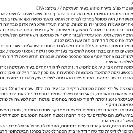
0
שוטרי מג"ב בזירת פיגוע בעיר העתיקה // צילום: EPA
אחמד מוחמד מחאמיד מאום אל־פחם הצטרף ביום שישי שעבר לרשימה ארוכה ש
משפחתו, היה מטופל במרכז לבריאות הנפש בשער מנשה ואף אושפז בעבר על
אחרים שעמדו בסמוך ירו בו למוות. קרוביו העידו שלא היה אדוק מבחינה
כמו רבים מחבריו שסבלו ממצוקות אישיות, חלקם פסיכוטיים, שהשתייכו 
הרצף הפלשתיני, הוא עתיד לעבור היישר אל פנתיאון השאהידים הפלשתיני
לבד, את מסלול הקידום הזה עשו רבים לפניו.
פואד תמימי, שבאביב 2016 פתח באש לעבר שוטרים ישרא
למוות; גם אחמד יוסף עאמר מהכפר מסחה, שבאותו חודש ניסה לדקור חייל
לשלושה אנשים.
מונה פדוה אבו טיר, אם לחמישה, ניסתה לדקור יהודים בעיר העתיקה ונו
הכירו בקשר ביניהם. בעת מעצרו הוא ניסה לשלוף נשק ולהתנגד למעצר, ונו
העצמה על ידי הסתה מכוונת. רוקייה אבו עיד בת ה־13, שבינואר 2016 ניסתה לדקור מאבטח במחסום ענתות, וחוסלה
שבינואר 2016 ניסתה לדקור מאבטח במחסום ענתות, רצה למעשה אל מותה, מתוסכלת וזועמת, בעקבות מריבה עם אחיותיה.
טראומה וחיקוי
כעת אנו מביאים כאן תמצית ממצאים ממחקר שטרם הסתיים, שהכין המשרד ל
נפשי" כזה או אחר.
המכון למדיניות נגד טרור ודקאן בית הספר לממשל במרכז הבינתחומי הרצל