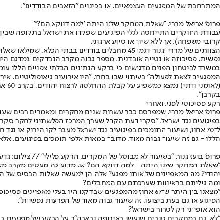
המתרחבת של המפגעים העצמאיים, או בכינוים "הזאבים הבודדים".
פרופ' אריאל מררי. "שאלת המחקר שלנו היתה 'למה דווקא הם?'"
קרובי משפחה), אך ללא שיוך או סיוע ארגוני.
הצוותים של מררי וגנור דגמו 45 מחבלים בודדים 
נפשית, פסיכוזה או נטייה אובדנית. מספר גבוה מקרב הנבדקים במדגם היו בעלי נטייה אובדנית פסיכולוגית, ו
במשרד לביטחון הפנים מדגישים כי ברקע הנתונים הבלתי צפויים הללו עומד 
המפגעים לצאת לפעולה" בעיתוי שבו בחרו, "היו אירועים גיאופוליטיים, איר
בקרבן".
רקע פסיכוטי לפני, ואחרי
פרופ' אריאל מררי, שמפרסם כבר עשרות שנים מחקרים ומאמרים רבים שעוסק
בפיגועים נגד ישראל. "סקרי דעת הקהל שערך המרכז הפלשתיני לחקר סקרים
הללו - גם זה שיעור גבוה מאוד. מדובר במאות אלפי תומכים בפיגועים, אל
פרופ' בועז גנור. "בשיעור לא מבוטל של המקרים, הרקע פלילי" // צילום: גדעו
יהודי? מה המאפיינים של אותו מפגע? אלה הן למעשה שאלות הבסיס של ה
ומה גיליתם בראיונות שערכתם עם המחבלים?
"מצאנו בין היתר ש־67 אחוז מהמפגעים שבדקנו היו בעלי מ
הפיגוע או גם בעת ביצועו. זה שיעור גבוה מאוד של הפרעות נפשיות".
הוא אופייני רק לטרור בישראל?
"לא. גם במחקרים טובים שנעשו באירופה ובארה"ב על הרקע של מפגעים בודד