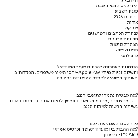
דף הבית
זמני כניסת וצאת שבת
מגזין השבוע
בחירות 2026
אודות
צור קשר
נבחרת הכתבים והפרשנים
מדיניות פרטיות
הצהרת נגישות
תנאי שימוש
כדאי
להכיר
הזדמנות האחרונה להרוויח מגמר המונדיאל
יחסי הימור משופרים, הפקדות ב-Apple Pay ותשלום זכיות מיידי
בשיתוף המועצה להסדר ההימורים בספורט
מה מבטיח נתניהו לתושבי הנגב?
בנגב יש צמיחה, יש ביקוש ואנחנו נמשיך לראות את הנגב ולפתח אותו
בשיתוף הרשות לפיתוח הנגב
כל ההטבות שמגיעות לכם
מה ההבדל בין מועדון תעופה וכרטיס אשראי?
בשיתוף FLYCARD