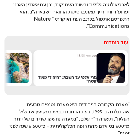
לארכיאולוגיה גלילית ורשות העתיקות, וכן עם אאודין הארני 
ופרופ' דיוויד רייך מאוניברסיטת הרווארד שבארה"ב. הוא 
התפרסם אתמול בכתב העת היוקרתי "Nature 
Communications".
עוד כותרות
אביב דרורי
|
18:43
מערכת
גורי אלפי על השבת: "היה לי מאוד
קשה"
שלא
"מערת הקבורה הייחודית היא מערת נטיפים טבעית 
שהתגלתה ב־1995, בעת הרחבת כביש בפקיעין שבגליל 
העליון", תיארה ד"ר שלם, "במערה נחשפו שרידים של יותר 
מ־600 בני אדם מהתקופה הכלקוליתית - כ־6,500 שנה לפני 
זמננו". 