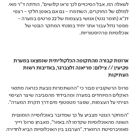
לשאלה הזו, אבל הסיכויים לכך נראו קלושים", הודתה ד"ר מאי. 
למזלם של החוקרים, השתמרו - גם אם באופן חלקי - רצפי 
דנ"א (חומר גנטי) אנושי בעצמות של 22 פרטים במערה - 
מספר גדול עבור אתר יחיד במונחי המחקר הגנטי של 
אוכלוסיות פרהיסטוריות. 
ארונות קבורה מהתקופה הכלקוליתית שנמצאו במערת 
פקיעין // צילום: מריאנה זלצברגר, באדיבות רשות 
העתיקות
פרופ' הרשקוביץ סבור כי "ההשתמרות נובעת כנראה מתנאי 
האקלים המיוחדים במערה ומהבידוד מהסביבה שיצר הציפוי 
הגירני על העצמות, שנוצר מטפטוף מים דרך תקרת המערה". 
"המחקר הגנטי מצביע על כך שמדובר באוכלוסייה הומוגנית 
השונה מהאוכלוסיות שקדמו לה באזור", מאבחן פרופ' רייך 
מאוניברסיטת הרווארד, "הערבוב בין האוכלוסיות הביא לחדירה 