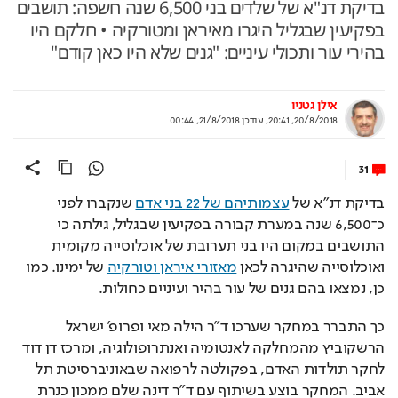
בדיקת דנ"א של שלדים בני 6,500 שנה חשפה: תושבים
בפקיעין שבגליל היגרו מאיראן ומטורקיה • חלקם היו
בהירי עור ותכולי עיניים: "גנים שלא היו כאן קודם"
אילן גטניו
20/8/2018, 20:41
,
עודכן
21/8/2018, 00:44
31
בדיקת דנ"א של 
עצמותיהם של 22 בני אדם
 שנקברו לפני 
כ־6,500 שנה במערת קבורה בפקיעין שבגליל, גילתה כי 
התושבים במקום היו בני תערובת של אוכלוסייה מקומית 
ואוכלוסייה שהיגרה לכאן 
מאזורי איראן וטורקיה
 של ימינו. כמו 
כן, נמצאו בהם גנים של עור בהיר ועיניים כחולות. 
כך התברר במחקר שערכו ד"ר הילה מאי ופרופ' ישראל 
הרשקוביץ מהמחלקה לאנטומיה ואנתרופולוגיה, ומרכז דן דוד 
לחקר תולדות האדם, בפקולטה לרפואה שבאוניברסיטת תל 
אביב. המחקר בוצע בשיתוף עם ד"ר דינה שלם ממכון כנרת 