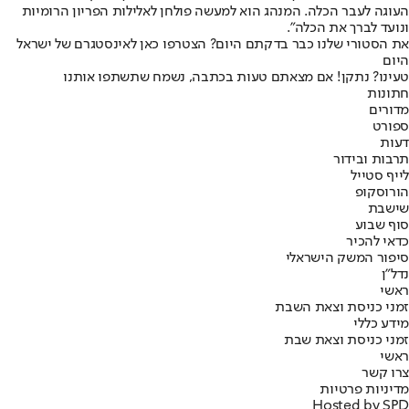
העוגה לעבר הכלה. המנהג הוא למעשה פולחן לאלילות הפריון הרומיות
ונועד לברך את הכלה".
את הסטורי שלנו כבר בדקתם היום? הצטרפו כאן לאינסטגרם של ישראל
היום
טעינו? נתקן! אם מצאתם טעות בכתבה, נשמח שתשתפו אותנו
חתונות
מדורים
ספורט
דעות
תרבות ובידור
לייף סטייל
הורוסקופ
שישבת
סוף שבוע
כדאי להכיר
סיפור המשק הישראלי
נדל"ן
ראשי
זמני כניסת וצאת השבת
מידע כללי
זמני כניסת וצאת שבת
ראשי
צרו קשר
מדיניות פרטיות
Hosted by SPD