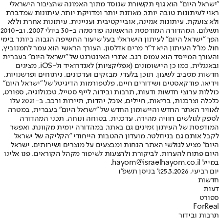
"ישראל היום" הוא גוף תקשורת שנוסד מתוך האמונה שהציבור הישראלי
ראוי לעיתונות טובה יותר, מאוזנת יותר ומדויקת יותר. עיתונות שמדברת
ולא צועקת. עיתונות אמינה, אובייקטיבית ועניינית. עיתונות אחרת וללא
תשלום. המהדורה המודפסת הראשונה פורסמה ב-30 ביולי 2007, וב-2010
הפך "ישראל היום" לעיתון הישראלי בעל שיעור החשיפה הגבוה ביותר בימי
חול. מו"ל העיתון היא ד"ר מרים אדלסון. העורך הראשי הוא עמר לחמנוביץ,
והעורך המייסד הוא עמוס רגב. אתרי האינטרנט של "ישראל היום" בעברית
ובאנגלית, כמו כן היישומונים (אפליקציות) לאנדרואיד ול-iOS, מציגים
חדשות מסביב לשעון, תוכן בלעדי, מבזקים ועדכונים, ניתוחים ופרשנויות,
וידיאו, פודקאסטים ושידורים חיים. פלטפורמות הדיגיטל של "ישראל היום"
כוללות ערוצי חדשות ודעות, תרבות ובידור, לייף סטייל, טכנולוגיה, ספורט,
כלכלה וצרכנות, בריאות, חיילים, אוכל, יהדות, תיירות ורכב. ב-2021 עלו
לאוויר האתר החדש והיישומון החדש של "ישראל היום" בעברית, במטרה
לספק לגולשים חוויה מהירה, עדכנית, בטוחה ונוחה. תכני המהדורה
המודפסת של העיתון זמינים גם באתר, במהדורה יומית מקוונת, ואפשר
לקבל אותם גם בניוזלטר. מועדון ההטבות הייחודי "הקליקה של ישראל
היום" מציע לגולשי האתר הנחות ומבצעים על מוצרים ושירותים. ישראל
היום פתוח להערות, לביקורת ולהצעות לשיפור מקהל הקוראים. פנו אלינו
במייל hayom@israelhayom.co.il.
יום רביעי, 25.3.2026
ז' בניסן תשפ"ו
חדשות
דעות
ספורט
ForReal
תרבות ובידור