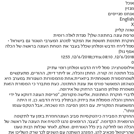
אוכל
מגזין
אנחנו מגייסים
English
X
שווה קליק
פרסת עוגה בחתונה שלך? סגדת לאלה רומית
חוקרת חתונות חושפת את המקור למנהג המערבי השגור גם בישראל •
סמל לירח הדבש ופולחן שכלל בעבר את הטחת העוגה בראשה של הכלה
אסף גולן
12/6/2018, 08:10
,עודכן
12/6/2018, 12:53
0
אילוסטרציה: סמל לירח הדבש ופולחן רומי עתיק
בכל חתונה זה קורה. החתן והכלה, או ליתר דיוק, ההורים, מתעקשים
לשמר
מסורת משפחתית ביזארית.
אחת מהמסורות השגורות במערב היא
כשהזוג המאושר פורס את עוגת החתונה. כעת מתברר כי המסורת הזאת
משמרת פולחן מהעבר הרחוק של אירופה.
לדברי חוקרת החתונות, אלישה מקורמק, "פריסת העוגה דווקא על ידי
החתן והכלה מסמלת את בידוק הבתולין בירח הדבש. כן, זו היתה
המשמעות המקורית. עם הזמן הסיבה הזו נשכחה, אבל הטקס עצמו
נותר".
החוקרת הסבירה כי
הטקסיות סביב העוגה
חוזרת בזמן עד לתקופה
הרומאית הקדומה. "בעבר, הרומאים נהגו להטיח את העוגה על ראשה של
הכלה ואז לחלקה בין כלל האורחים. ואולם, לאחר שכלות רבות טענו
שהריטואל מכאיב להן, המנהג השתנה עם השנים לכך שרק השליכו את