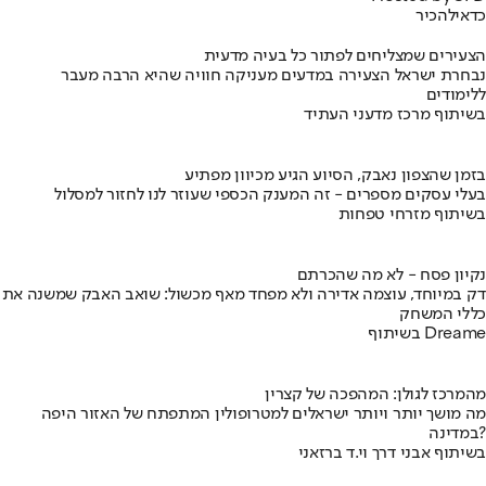
כדאי
להכיר
הצעירים שמצליחים לפתור כל בעיה מדעית
נבחרת ישראל הצעירה במדעים מעניקה חוויה שהיא הרבה מעבר
ללימודים
בשיתוף מרכז מדעני העתיד
בזמן שהצפון נאבק, הסיוע הגיע מכיוון מפתיע
בעלי עסקים מספרים - זה המענק הכספי שעוזר לנו לחזור למסלול
בשיתוף מזרחי טפחות
נקיון פסח - לא מה שהכרתם
דק במיוחד, עוצמה אדירה ולא מפחד מאף מכשול: שואב האבק שמשנה את
כללי המשחק
בשיתוף Dreame
מהמרכז לגולן: המהפכה של קצרין
מה מושך יותר ויותר ישראלים למטרופולין המתפתח של האזור היפה
במדינה?
בשיתוף אבני דרך וי.ד ברזאני