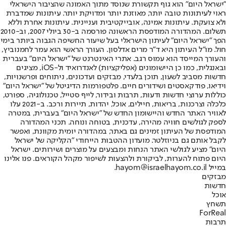
"ישראל היום" הוא גוף תקשורת שנוסד מתוך האמונה שהציבור הישראלי
ראוי לעיתונות טובה יותר, מאוזנת יותר ומדויקת יותר. עיתונות שמדברת
ולא צועקת. עיתונות אמינה, אובייקטיבית ועניינית. עיתונות אחרת וללא
תשלום. המהדורה המודפסת הראשונה פורסמה ב-30 ביולי 2007, וב-2010
הפך "ישראל היום" לעיתון הישראלי בעל שיעור החשיפה הגבוה ביותר בימי
חול. מו"ל העיתון היא ד"ר מרים אדלסון. העורך הראשי הוא עמר לחמנוביץ,
והעורך המייסד הוא עמוס רגב. אתרי האינטרנט של "ישראל היום" בעברית
ובאנגלית, כמו כן היישומונים (אפליקציות) לאנדרואיד ול-iOS, מציגים
חדשות מסביב לשעון, תוכן בלעדי, מבזקים ועדכונים, ניתוחים ופרשנויות,
וידיאו, פודקאסטים ושידורים חיים. פלטפורמות הדיגיטל של "ישראל היום"
כוללות ערוצי חדשות ודעות, תרבות ובידור, לייף סטייל, טכנולוגיה, ספורט,
כלכלה וצרכנות, בריאות, חיילים, אוכל, יהדות, תיירות ורכב. ב-2021 עלו
לאוויר האתר החדש והיישומון החדש של "ישראל היום" בעברית, במטרה
לספק לגולשים חוויה מהירה, עדכנית, בטוחה ונוחה. תכני המהדורה
המודפסת של העיתון זמינים גם באתר, במהדורה יומית מקוונת, ואפשר
לקבל אותם גם בניוזלטר. מועדון ההטבות הייחודי "הקליקה של ישראל
היום" מציע לגולשי האתר הנחות ומבצעים על מוצרים ושירותים. ישראל
היום פתוח להערות, לביקורת ולהצעות לשיפור מקהל הקוראים. פנו אלינו
במייל hayom@israelhayom.co.il.
מבזקים
חדשות
אוכל
תשחץ
ForReal
תרבות