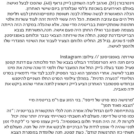
וינטרבורן (31), ואהוב ליבה השחקן ג'ייק גראף (40), שהפכו לבעל ואישה
באולם האירועים בשכונת צ'לסי שבלונדון ביום שישי האחרון.
הכלה המאושרת לבשה שמלה לבנה חשופת כתפיים
והחתן לבש חליפת
חיל הים עם עניבה תואמת. הכל היה עשוי להיות זהה לעוד עשרות אלפי
חתונות שמתקיימות בבריטניה מדי שנה, אלא שהכלה במקרה הזה הייתה
בעצמה פעם גבר ואילו החתן היה פעם אישה. חנה,
המשרתת בצבא
הבריטי
בדרגת קפטן, החלה את שירותה הצבאי כגבר וכלוחם באפגניסטן.
לפני 5 שנים, בגיל 25, החליט הלוחם הצעיר לעבור את השינוי המגדרי שלו
ולהפוך לאישה.
שירתה באפגניסטן // צילום: Instagram
כיום חנה היא הטרנסג'נדר הבולט בצבא של הוד מלכותה עם דרגת קפטן
פעיל. מנגד בעלה ג'ייק החל את המעבר שלו ולפני 11 שנה שינה את מינו
מגבר לאישה. אחרי המהפך הוא כבר הספיק לככב לצד אדי רדמאיין בסרט
הוליוודי "הנערה הדנית". במהלך צילומי הסרט החלו השניים להיפגש
ובחודש ספטמבר האחרון הציע ג'ייק נישואין לחנה אחרי שהוא ביקש את
ידה מאביה.
"מרגישה כמו סרט של דיסני". בני הזוג עם ר"מ בריטניה מיי
"הצבא מאוד תמך"
בהתייחסה ליום הגדול שלה אמרה חנה לכלי התקשורת בבריטניה : "זה
כמו סרט של דיסני. מעולם לא חשבתי כשהייתי צעירה יותר שזה יכול
לקרות לי, זה היה תמיד חלום באספמיה". ג'ייק עצמו סיפר כי "לקח לי זמן
לפני שהיה לי אומץ לרדת על הברכיים ולבקש את ידה של חנה. מעולם לא
חשתי כזו התרגשות קודם". כעת קפטן, חנה שלומדת במסגרת הצבא