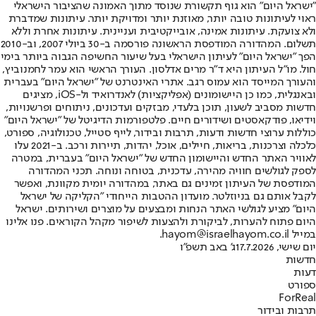
"ישראל היום" הוא גוף תקשורת שנוסד מתוך האמונה שהציבור הישראלי
ראוי לעיתונות טובה יותר, מאוזנת יותר ומדויקת יותר. עיתונות שמדברת
ולא צועקת. עיתונות אמינה, אובייקטיבית ועניינית. עיתונות אחרת וללא
תשלום. המהדורה המודפסת הראשונה פורסמה ב-30 ביולי 2007, וב-2010
הפך "ישראל היום" לעיתון הישראלי בעל שיעור החשיפה הגבוה ביותר בימי
חול. מו"ל העיתון היא ד"ר מרים אדלסון. העורך הראשי הוא עמר לחמנוביץ,
והעורך המייסד הוא עמוס רגב. אתרי האינטרנט של "ישראל היום" בעברית
ובאנגלית, כמו כן היישומונים (אפליקציות) לאנדרואיד ול-iOS, מציגים
חדשות מסביב לשעון, תוכן בלעדי, מבזקים ועדכונים, ניתוחים ופרשנויות,
וידיאו, פודקאסטים ושידורים חיים. פלטפורמות הדיגיטל של "ישראל היום"
כוללות ערוצי חדשות ודעות, תרבות ובידור, לייף סטייל, טכנולוגיה, ספורט,
כלכלה וצרכנות, בריאות, חיילים, אוכל, יהדות, תיירות ורכב. ב-2021 עלו
לאוויר האתר החדש והיישומון החדש של "ישראל היום" בעברית, במטרה
לספק לגולשים חוויה מהירה, עדכנית, בטוחה ונוחה. תכני המהדורה
המודפסת של העיתון זמינים גם באתר, במהדורה יומית מקוונת, ואפשר
לקבל אותם גם בניוזלטר. מועדון ההטבות הייחודי "הקליקה של ישראל
היום" מציע לגולשי האתר הנחות ומבצעים על מוצרים ושירותים. ישראל
היום פתוח להערות, לביקורת ולהצעות לשיפור מקהל הקוראים. פנו אלינו
במייל hayom@israelhayom.co.il.
יום שישי, 17.7.2026
ג' באב תשפ"ו
חדשות
דעות
ספורט
ForReal
תרבות ובידור