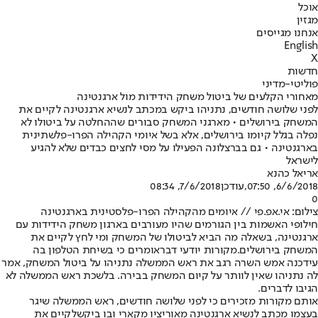
אוכל
מגזין
אנחנו מגייסים
English
X
חדשות
פוליטי-מדיני
מאחורי הקלעים של ביטול משחק הידידות מול ארגנטינה
לפני שלושה חודשים, נתניהו ביקש במכתב לנשיא ארגנטינה לקיים את
המשחק בירושלים • מארגני המשחק סבורים שההחלטה על ביטולו לא
נפלה בגלל קיומו בירושלים, אלא בשל איומי הקהילה הפרו-פלשתינית
בארגנטינה • גם בברצלונה הפעילו על מסי לחצים כבדים שלא להגיע
לישראל
אריאל כהנא
6/6/2018, 07:50
,עודכן
7/6/2018, 08:34
0
צילום: אי.אפ.פי // איומים מהקהילה הפרו-פלסטינית בארגנטינה
חילופי האשמות בין הגורמים שהיו מעורבים בארגון משחק הידידות עם
ארגנטינה, בשאלה מה הביא לביטולו של המשחק ומי לחץ לקיים את
המשחק בירושלים.
מקורות יודעי דבר
אומרים כי בשיחת הטלפון בה
עידכנה אמש השרה רגב את ראש הממשלה נתניהו על ביטול המשחק, אמר
לה נתניהו שאין לוותר על קיום המשחק בבירה. בלשכת ראש הממשלה לא
הגיבו לדברים.
אותם מקורות מזכירים כי לפני שלושה חודשים, ראש הממשלה שיגר
בעצמו מכתב לנשיא ארגנטינה מאוריציו מקארי ובו ביקש
לקיים את