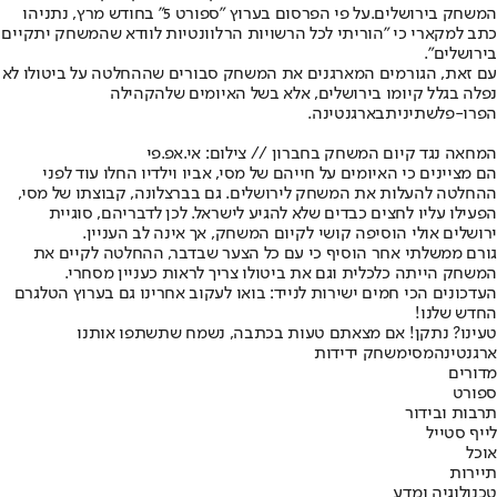
המשחק בירושלים
.
על פי הפרסום בערוץ "ספורט 5" בחודש מרץ, נתניהו
כתב למקארי כי "הוריתי לכל הרשויות הרלוונטיות לוודא שהמשחק יתקיים
בירושלים".
עם זאת, הגורמים המארגנים את המשחק סבורים שההחלטה על ביטולו לא
נפלה בגלל קיומו בירושלים, אלא בשל האיומים של
הקהילה
הפרו-פלשתינית
בארגנטינה.
המחאה נגד קיום המשחק בחברון // צילום: אי.אפ.פי
הם מציינים כי האיומים על חייהם של מסי, אביו וילדיו החלו עוד לפני
ההחלטה להעלות את המשחק לירושלים. גם בברצלונה, קבוצתו של מסי,
הפעילו עליו לחצים כבדים שלא להגיע לישראל. לכן לדבריהם, סוגיית
ירושלים אולי הוסיפה קושי לקיום המשחק, אך אינה לב העניין.
גורם ממשלתי אחר הוסיף כי עם כל הצער שבדבר, ההחלטה לקיים את
המשחק הייתה כלכלית וגם את ביטולו צריך לראות כעניין מסחרי.
העדכונים הכי חמים ישירות לנייד: בואו לעקוב אחרינו גם בערוץ הטלגרם
החדש שלנו
!
טעינו? נתקן! אם מצאתם טעות בכתבה, נשמח שתשתפו אותנו
ארגנטינה
מסי
משחק ידידות
מדורים
ספורט
תרבות ובידור
לייף סטייל
אוכל
תיירות
טכנולוגיה ומדע