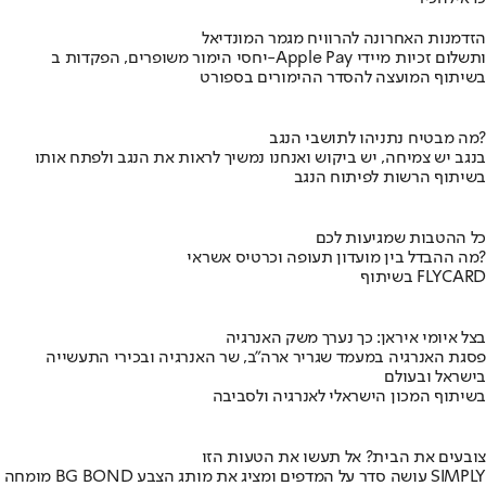
הזדמנות האחרונה להרוויח מגמר המונדיאל
יחסי הימור משופרים, הפקדות ב-Apple Pay ותשלום זכיות מיידי
בשיתוף המועצה להסדר ההימורים בספורט
מה מבטיח נתניהו לתושבי הנגב?
בנגב יש צמיחה, יש ביקוש ואנחנו נמשיך לראות את הנגב ולפתח אותו
בשיתוף הרשות לפיתוח הנגב
כל ההטבות שמגיעות לכם
מה ההבדל בין מועדון תעופה וכרטיס אשראי?
בשיתוף FLYCARD
בצל איומי איראן: כך נערך משק האנרגיה
פסגת האנרגיה במעמד שגריר ארה"ב, שר האנרגיה ובכירי התעשייה
בישראל ובעולם
בשיתוף המכון הישראלי לאנרגיה ולסביבה
צובעים את הבית? אל תעשו את הטעות הזו
מומחה BG BOND עושה סדר על המדפים ומציג את מותג הצבע SIMPLY