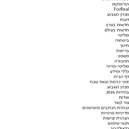
הורוסקופ
ForReal
מגזין השבוע
דעות
חדשות בארץ
חדשות בעולם
פוליטי
ביטחוני
חינוך
בריאות
משפט
תחבורה
פוליטי-מדיני
כללי ומידע
דף הבית
זמני כניסת וצאת שבת
מגזין השבוע
בחירות 2026
אודות
צור קשר
נבחרת הכתבים והפרשנים
מדיניות פרטיות
הצהרת נגישות
תנאי שימוש
כדאי
להכיר