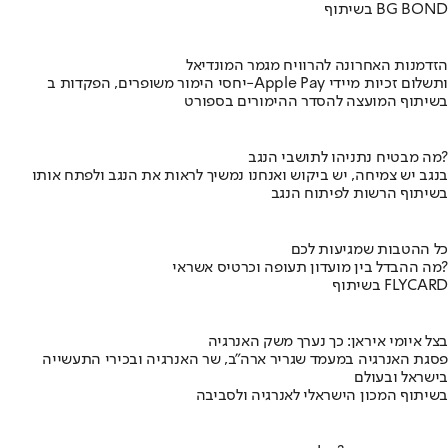
בשיתוף BG BOND
הזדמנות האחרונה להרוויח מגמר המונדיאל
יחסי הימור משופרים, הפקדות ב-Apple Pay ותשלום זכיות מיידי
בשיתוף המועצה להסדר ההימורים בספורט
מה מבטיח נתניהו לתושבי הנגב?
בנגב יש צמיחה, יש ביקוש ואנחנו נמשיך לראות את הנגב ולפתח אותו
בשיתוף הרשות לפיתוח הנגב
כל ההטבות שמגיעות לכם
מה ההבדל בין מועדון תעופה וכרטיס אשראי?
בשיתוף FLYCARD
בצל איומי איראן: כך נערך משק האנרגיה
פסגת האנרגיה במעמד שגריר ארה"ב, שר האנרגיה ובכירי התעשייה
בישראל ובעולם
בשיתוף המכון הישראלי לאנרגיה ולסביבה