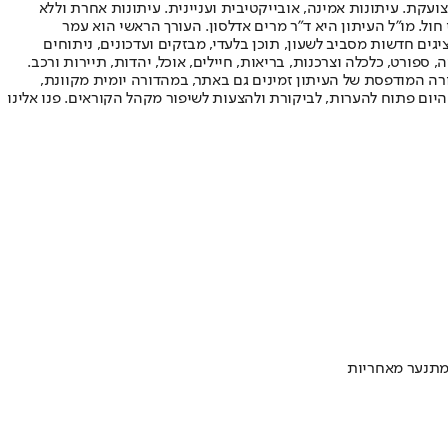
ועקת. עיתונות אמינה, אובייקטיבית ועניינית. עיתונות אחרת וללא
עור החשיפה הגבוה ביותר בימי חול. מו"ל העיתון היא ד"ר מרים אדלסון. העורך הראשי הוא עמר
 והעורך המייסד הוא עמוס רגב. אתרי האינטרנט של "ישראל היום" בעברית ובאנגלית, כמו כן היישומונים (אפליקציות) לאנדרואיד ול-iOS, מציגים חדשות מסביב לשעון, תוכן בלעדי, מבזקים ועדכונים, ניתוחים
, ספורט, כלכלה וצרכנות, בריאות, חיילים, אוכל, יהדות, תיירות ורכב.
דורה המודפסת של העיתון זמינים גם באתר, במהדורה יומית מקוונת,
היום פתוח להערות, לביקורת ולהצעות לשיפור מקהל הקוראים. פנו אלינו
 מתנער מאחריות