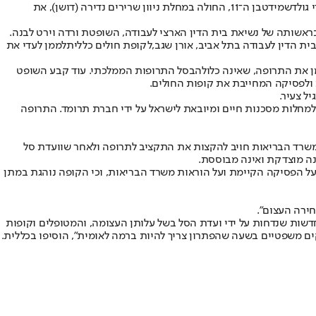
י גולדשמידט
בן ה־11, החולה במחלת ניוון שרירים נדירה (דושן), את
 בראשותה של נשיאת בית הדין הארצי לעבודה, השופטת ורדה וירט לבנה.
ית הדין לעבודה בתל אביב, אורן שגב,
לקופת חולים כללית
לממן לעדי את
 את התרופה, שאינה כלולה
בסל התרופות הממלכתי
. עוד קבע השופט
ולפסיקה המחייבת את קופות החולים.
ל צעיר.
"ב בהליך מזורז הקיים למחלות מסכנות חיים ומיובאת לישראל על ידי חברת תרומד. התרופה
דין יביא את הקופה להוצאה שנתית של כ־30 מיליוני שקלים לכ־8 חולים בשנה, וזאת בלי שמשרד הבריאות חויב להקצות את התקציב לתרופה ולאחר שוועדת סל
ינה מוצדקת ואינה מבוססת.
 הפסיקה הקיימת ועל הוראות משרד הבריאות, וכי הקופה נוהגת במתן
ירה העצום".
חדשות שנדחות על ידי ועדת הסל בשל עלותן העצומה, והמטופלים וקופות
ים משפטיים בשעה שהפתרון צריך להיות ברמה לאומית", הוסיפו בכללית.