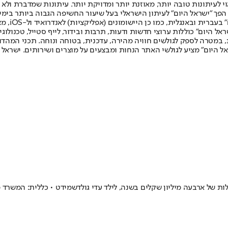
לעיתונות טובה יותר, מאוזנת יותר ומדויקת יותר. עיתונות שמדברת ולא צ
שלום. המהדורה המודפסת הראשונה פורסמה ב-30 ביולי 2007, וב-2010 הפך "ישראל היום" לעיתון הישראלי בעל שי
לחמנוביץ,
ל היום" כוללות ערוצי חדשות ודעות, תרבות ובידור, לייף סטייל, טכנולוגיה
ברית, במטרה לספק לגולשים חוויה מהירה, עדכנית, בטוחה ונוחה. תכני המה
ל היום" מציע לגולשי האתר הנחות ומבצעים על מוצרים ושירותים. ישראל 
ת של ארבעה מיליון שקלים בשנה, לילד עדי גולדשמידט • כללית: המשרד