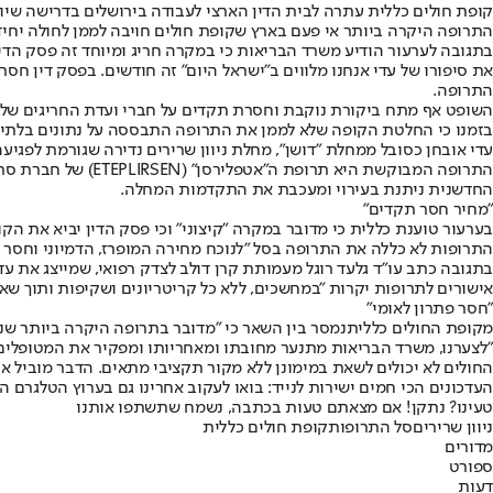
קופת חולים כללית עתרה לבית הדין הארצי לעבודה בירושלים בדרישה שיור
התרופה היקרה ביותר אי פעם בארץ שקופת חולים חויבה לממן לחולה יחיד, בעלות של כ־4 מי
בתגובה לערעור הודיע משרד הבריאות כי במקרה חריג ומיוחד זה פסק הדין 
את סיפורו של עדי אנחנו מלווים ב"ישראל היום" זה חודשים. בפסק דין חסר
התרופה.
השופט אף מתח ביקורת נוקבת וחסרת תקדים על חברי ועדת החריגים של ק
בזמנו כי החלטת הקופה שלא לממן את התרופה התבססה על נתונים בלתי מ
עדי אובחן כסובל ממחלת "דושן", מחלת ניוון שרירים נדירה שגורמת לפגיע
התרופה המבוקשת הי
החדשנית ניתנת בעירוי ומעכבת את התקדמות המחלה.
"מחיר חסר תקדים"
התרופות לא כללה את התרופה בסל "לנוכח מחירה המופרז, הדמיוני וחסר ה
בתגובה כתב עו"ד גלעד רוגל מעמותת קרן דולב לצדק רפואי, שמייצג את עד
אישורים לתרופות יקרות "במחשכים, ללא כל קריטריונים ושקיפות ותוך שא
"חסר פתרון לאומי"
מקופת החולים כללית
נמסר בין השאר כי "מדובר בתרופה היקרה ביותר שנ
"לצערנו, משרד הבריאות מתנער מחובתו ומאחריותו ומפקיר את המטופלים וא
החולים לא יכולים לשאת במימונן ללא מקור תקציבי מתאים. הדבר מוביל 
העדכונים הכי חמים ישירות לנייד: בואו לעקוב אחרינו גם בערוץ הטלגרם ה
טעינו? נתקן! אם מצאתם טעות בכתבה, נשמח שתשתפו אותנו
ניוון שרירים
סל התרופות
קופת חולים כללית
מדורים
ספורט
דעות