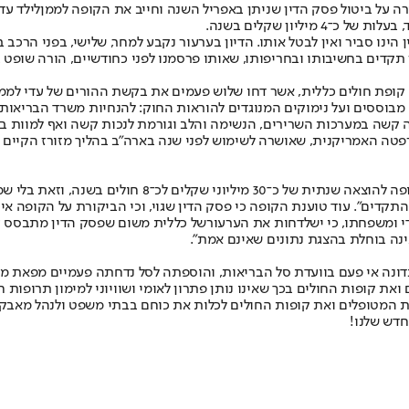
ה על ביטול פסק הדין שניתן באפריל השנה וחייב את הקופה לממן
לילד עד
ליון שקלים בשנה.
הינו סביר ואין לבטל אותו. הדיון בערעור נקבע למחר, שלישי, בפני הרכב
 תקדים בחשיבותו ובחריפותו, שאותו פרסמנו לפני כחודשיים, הורה שופט ב
ופת חולים כללית, אשר דחו שלוש פעמים את בקשת ההורים של עדי לממן
בוססים ועל נימוקים המנוגדים להוראות החוק: להנחיות משרד הבריאות 
ה קשה במערכות השרירים, הנשימה והלב וגורמת לנכות קשה ואף למוות בגי
א תרופת ה"אטפלירסן" (ETEPLIRSEN) של חברת סרפטה האמריקנית, שאושרה לשימוש לפני שנה בארה
בערעור טוענת כללית כי מדובר במקרה "קיצוני" וכי פסק ה
תקדים". עוד טוענת הקופה כי פסק הדין שגוי, וכי הביקורת על הקופה א
י ומשפחתו, כי יש
לדחות את הערעור
של כללית משום שפסק הדין מתבסס על
ינה בוחלת בהצגת נתונים שאינם אמת".
דונה אי פעם בוועדת סל הבריאות, והוספתה לסל נדחתה פעמיים מפאת מח
ת קופות החולים בכך שאינו נותן פתרון לאומי ושוויוני למימון תרופות 
את המטופלים ואת קופות החולים לכלות את כוחם בבתי משפט ולנהל מאבק
חדש שלנו
!