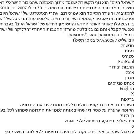
"ישראל היום" הוא גוף תקשורת שנוסד מתוך האמונה שהציבור הישראלי ראוי 
ת
ופרשנויות, וידיאו, פודקאסטים ושידורים חיים. פלטפורמות הדיגיטל של "ישרא
ב-2021 עלו לאוויר האתר החדש והיישומון החדש של "ישראל היום" בע
ואפשר לקבל אותם גם בניוזלטר. מועדון ההטבות הייחודי "הקליקה של ישרא
במייל hayom@israelhayom.co.il.
יום שלישי, 7.4.2026
כ' בניסן תשפ"ו
חדשות
דעות
ספורט
ForReal
תרבות ובידור
אוכל
מגזין
אנחנו מגייסים
English
X
בריאות
משרד הבריאות נגד קופת חולים כללית: ממנו לעדי את התרופה
הקופה ערערה על פסק דין שחייב אותה לממן את התרופה שמחוץ לסל, בעלו
רן רזניק
3/6/2018, 20:11
,עודכן
3/6/2018, 21:40
0
עדי גולדשמידט ואמו זיוה. זקוק לתרופה בדחיפות // צילום: יהושע יוסף