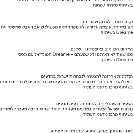
בעלי עסקים מספרים - זה המענק הכספי שעוזר לנו לחזור למסלול
בשיתוף מזרחי טפחות
נקיון פסח - לא מה שהכרתם
דק במיוחד, עוצמה אדירה ולא מפחד מאף מכשול: שואב האבק שמשנה את
בשיתוף Dreame
המקום הכי טוב באיצטדיון - שלכם
המונדיאל עם מסכי Dreame - כמו שעוד לא ראיתם ולא שמעתם
בשיתוף Dreame
הזדמנות אחרונה להצטרף לנבחרות ישראל במדעים
בואו להכיר את חברי נבחרות ישראל במדעים שכבר מחכים לכם – המיונים
בשיתוף מרכז מדעני העתיד
הצעירים שמצליחים לפתור כל בעיה מדעית
נבחרת ישראל הצעירה במדעים מעניקה חוויה שהיא הרבה מעבר ללימודים
בשיתוף מרכז מדעני העתיד
בזמן שהצפון נאבק, הסיוע הגיע מכיוון מפתיע