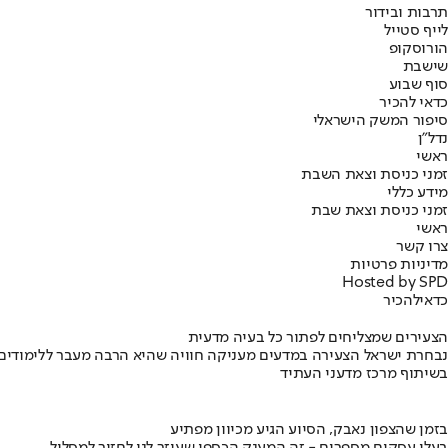
תרבות ובידור
לייף סטייל
הורוסקופ
שישבת
סוף שבוע
כדאי להכיר
סיפור המשק הישראלי
נדל"ן
ראשי
זמני כניסת וצאת השבת
מידע כללי
זמני כניסת וצאת שבת
ראשי
צרו קשר
מדיניות פרטיות
Hosted by SPD
כדאי
להכיר
הצעירים שמצליחים לפתור כל בעיה מדעית
נבחרת ישראל הצעירה במדעים מעניקה חוויה שהיא הרבה מעבר ללימודים
בשיתוף מרכז מדעני העתיד
בזמן שהצפון נאבק, הסיוע הגיע מכיוון מפתיע