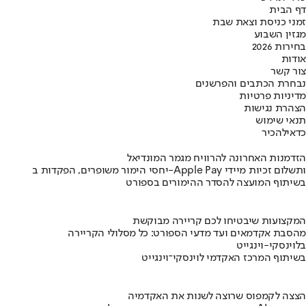
דף הבית
זמני כניסת וצאת שבת
מגזין השבוע
בחירות 2026
אודות
צור קשר
נבחרת הכתבים והפרשנים
מדיניות פרטיות
הצהרת נגישות
תנאי שימוש
כדאי
להכיר
הזדמנות האחרונה להרוויח מגמר המונדיאל
יחסי הימור משופרים, הפקדות ב-Apple Pay ותשלום זכיות מיידי
בשיתוף המועצה להסדר ההימורים בספורט
המקצועות שיבטיחו לכם קריירה מבוקשת
מהסבת אקדמאים ועד מדעי הספורט: כל מסלולי הקריירה
בלוינסקי-וינגייט
בשיתוף המרכז האקדמי לוינסקי־וינגייט
הצצה לקמפוס שרוצה לשנות את האקדמיה