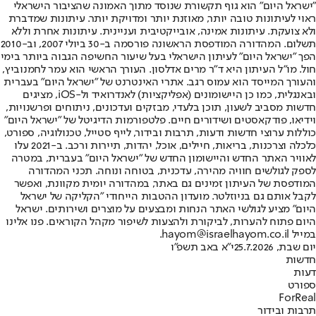
"ישראל היום" הוא גוף תקשורת שנוסד מתוך האמונה שהציבור הישראלי
ראוי לעיתונות טובה יותר, מאוזנת יותר ומדויקת יותר. עיתונות שמדברת
ולא צועקת. עיתונות אמינה, אובייקטיבית ועניינית. עיתונות אחרת וללא
תשלום. המהדורה המודפסת הראשונה פורסמה ב-30 ביולי 2007, וב-2010
הפך "ישראל היום" לעיתון הישראלי בעל שיעור החשיפה הגבוה ביותר בימי
חול. מו"ל העיתון היא ד"ר מרים אדלסון. העורך הראשי הוא עמר לחמנוביץ,
והעורך המייסד הוא עמוס רגב. אתרי האינטרנט של "ישראל היום" בעברית
ובאנגלית, כמו כן היישומונים (אפליקציות) לאנדרואיד ול-iOS, מציגים
חדשות מסביב לשעון, תוכן בלעדי, מבזקים ועדכונים, ניתוחים ופרשנויות,
וידיאו, פודקאסטים ושידורים חיים. פלטפורמות הדיגיטל של "ישראל היום"
כוללות ערוצי חדשות ודעות, תרבות ובידור, לייף סטייל, טכנולוגיה, ספורט,
כלכלה וצרכנות, בריאות, חיילים, אוכל, יהדות, תיירות ורכב. ב-2021 עלו
לאוויר האתר החדש והיישומון החדש של "ישראל היום" בעברית, במטרה
לספק לגולשים חוויה מהירה, עדכנית, בטוחה ונוחה. תכני המהדורה
המודפסת של העיתון זמינים גם באתר, במהדורה יומית מקוונת, ואפשר
לקבל אותם גם בניוזלטר. מועדון ההטבות הייחודי "הקליקה של ישראל
היום" מציע לגולשי האתר הנחות ומבצעים על מוצרים ושירותים. ישראל
היום פתוח להערות, לביקורת ולהצעות לשיפור מקהל הקוראים. פנו אלינו
במייל hayom@israelhayom.co.il.
יום שבת, 25.7.2026
י"א באב תשפ"ו
חדשות
דעות
ספורט
ForReal
תרבות ובידור