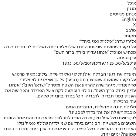
אוכל
מגזין
אנחנו מגייסים
English
X
סלבס
מקומי
אלירז שדה: "אילנית ואני ביחד"
על רקע השמועות שפשטו היום כאילו אלירז שדה ואילנית לוי נפרדו, שדה
מכחיש ומוסר: "אנחנו עדיין ביחד, ברוך השם"
ערן סויסה
30/5/2018, 11:23
,עודכן
30/5/2018, 18:13
0
תיעדה את רגעי הבהלה. אילנית לוי ואלירז שדה, צילום: מאיר פרטוש
על רקע השמועות שנפוצו היום (רביעי) על כך שאילנית לוי
ואלירז
שדה
נפרדו, מיהר שדה להרגיע את השטח ומסר ל"ישראל היום": "אנחנו
עדיין ביחד, ברוך השם". גם לוי הופתעה לקרוא על הפרידה והכחישה את
העניין בפני חבריה. לדבריה, הכל בסדר בזוגיות שלהם.
עוד ברכילות
מלי לוי חגגה יומהולדת, החברים הגיעו
כוכבת "יש לה את זה" בדרך לפסטיגל
לוי,
גרושתו של אייל גול
ן, ושדה הפכו לזוג לפני שבע שנים והם אחד הזוגות
היציבים בתעשייה. הם גרים ביחד עם שני ילדיה של לוי מאייל גולן.
האם מדובר בהכחשה בשל המצב הרגיש או שהם אכן ביחד ומדובר בסתם
שמועה? ימים יגידו.