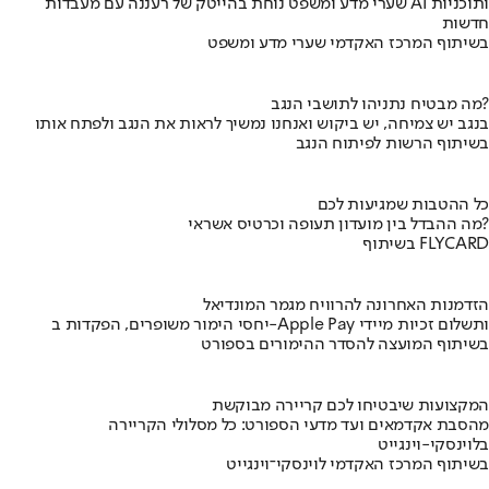
שערי מדע ומשפט נוחת בהייטק של רעננה עם מעבדות AI ותוכניות
חדשות
בשיתוף המרכז האקדמי שערי מדע ומשפט
מה מבטיח נתניהו לתושבי הנגב?
בנגב יש צמיחה, יש ביקוש ואנחנו נמשיך לראות את הנגב ולפתח אותו
בשיתוף הרשות לפיתוח הנגב
כל ההטבות שמגיעות לכם
מה ההבדל בין מועדון תעופה וכרטיס אשראי?
בשיתוף FLYCARD
הזדמנות האחרונה להרוויח מגמר המונדיאל
יחסי הימור משופרים, הפקדות ב-Apple Pay ותשלום זכיות מיידי
בשיתוף המועצה להסדר ההימורים בספורט
המקצועות שיבטיחו לכם קריירה מבוקשת
מהסבת אקדמאים ועד מדעי הספורט: כל מסלולי הקריירה
בלוינסקי-וינגייט
בשיתוף המרכז האקדמי לוינסקי־וינגייט