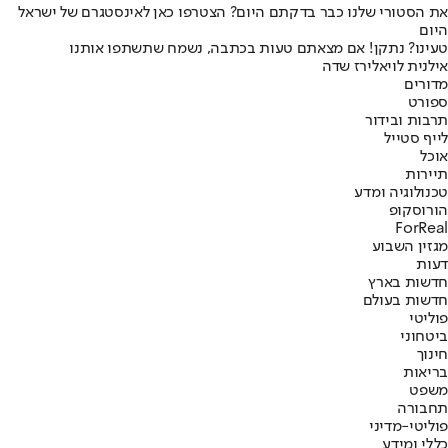
את הסטורי שלנו כבר בדקתם היום? הצטרפו כאן לאינסטגרם של ישראל
היום
טעינו? נתקן! אם מצאתם טעות בכתבה, נשמח שתשתפו אותנו
אילנית לוי
אלירז שדה
מדורים
ספורט
תרבות ובידור
לייף סטייל
אוכל
תיירות
טכנולוגיה ומדע
הורוסקופ
ForReal
מגזין השבוע
דעות
חדשות בארץ
חדשות בעולם
פוליטי
ביטחוני
חינוך
בריאות
משפט
תחבורה
פוליטי-מדיני
כללי ומידע