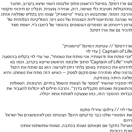
גם ארז דסקל, בסינגל הראשון מתוך אלבומו השני שיצא בקרוב, מחבר
בתחבולות חטיבת כלי נשיפה, רוק, אווירה צוענית, תבלין ים תיכוני מקומי
והרבה הומור, שמתבטא הן בשיר "טיטאניק" עצמו והן בקליפ שמלווה אותו.
מי שנהנה מהתיאטרליות הגאונית של נטע וינר, הפולקיות הגלותית של
גרמן רייטרמן או המסרים העטופים בהומור של ג'ימבו ג'יי, ישמח מאד
להכיר גם את ארז דסקל.
ארז דסקל // עטיפת הסינגל "טיטאניק"
Captain of Life | עדי לוי
"אני פותח את זרועותיי, אני פותח את נשמתי", שר עדי לוי בקליפ בהופעה
לשיר "Captain of Life" מתוך אלבומו הראשון שייצא בקרוב, וכמו בא
להדגיש את כוונותיו באופן בלתי ניתן לערעור, הוא גם פותח את הקול
ברמה שלא מותירה שום מקום לספק – האיש הזה פתח את נשמתו, והיא
מלאה היתה במוזיקה.
לוי מסביר שהשיר "מספר על הגאות והשפל בחיים, הרצונות, השאלות
והתשובות שאנחנו מקבלים בדרך", והרבה מילים לא יכולות להעביר את
כבדות ההסבר הזה, כמו שצעקה לופתת אחת יכולה.
עדי לוי // צילום: שירלי פוקס
את הסטורי שלנו כבר בדקתם היום? הצטרפו כאן לאינסטגרם של ישראל
היום
טעינו? נתקן! אם מצאתם טעות בכתבה, נשמח שתשתפו אותנו
מכת בכורות