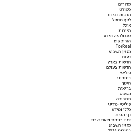
מדורים
ספורט
תרבות ובידור
לייף סטייל
אוכל
תיירות
טכנולוגיה ומדע
הורוסקופ
ForReal
מגזין השבוע
דעות
חדשות בארץ
חדשות בעולם
פוליטי
ביטחוני
חינוך
בריאות
משפט
תחבורה
פוליטי-מדיני
כללי ומידע
דף הבית
זמני כניסת וצאת שבת
מגזין השבוע
בחירות 2026