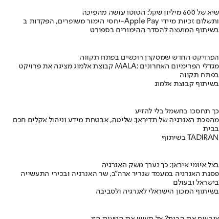
שיא של 600 מיליון שקל: הטוטו עושה מהפיכה
יחסי הימור משופרים, הפקדות ב-Apple Pay ותשלום זכיות מיידי
בשיתוף המועצה להסדר ההימורים בספורט
הפרויקט החדש שמסקרן רוכשים בפתח תקווה
קבוצת אלמוג מציגה את פרויקט MALA: מגדלי הפרימיום האחרונים
בפתח תקווה
בשיתוף קבוצת אלמוג
כך תחסכו בחשמל בלי להזיע
מהפכת האנרגיה של תדיראן: שליטה, אבטחת מידע וניהול אקלים חכם
בבית
בשיתוף TADIRAN
בצל איומי איראן: כך נערך משק האנרגיה
פסגת האנרגיה במעמד שגריר ארה"ב, שר האנרגיה ובכירי התעשייה
בישראל ובעולם
בשיתוף המכון הישראלי לאנרגיה ולסביבה