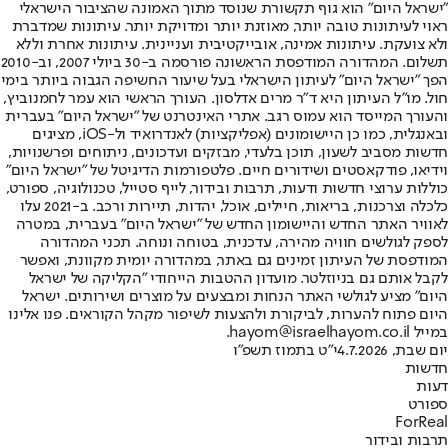
"ישראל היום" הוא גוף תקשורת שנוסד מתוך האמונה שהציבור הישראלי
ראוי לעיתונות טובה יותר, מאוזנת יותר ומדויקת יותר. עיתונות שמדברת
ולא צועקת. עיתונות אמינה, אובייקטיבית ועניינית. עיתונות אחרת וללא
תשלום. המהדורה המודפסת הראשונה פורסמה ב-30 ביולי 2007, וב-2010
הפך "ישראל היום" לעיתון הישראלי בעל שיעור החשיפה הגבוה ביותר בימי
חול. מו"ל העיתון היא ד"ר מרים אדלסון. העורך הראשי הוא עמר לחמנוביץ,
והעורך המייסד הוא עמוס רגב. אתרי האינטרנט של "ישראל היום" בעברית
ובאנגלית, כמו כן היישומונים (אפליקציות) לאנדרואיד ול-iOS, מציגים
חדשות מסביב לשעון, תוכן בלעדי, מבזקים ועדכונים, ניתוחים ופרשנויות,
וידיאו, פודקאסטים ושידורים חיים. פלטפורמות הדיגיטל של "ישראל היום"
כוללות ערוצי חדשות ודעות, תרבות ובידור, לייף סטייל, טכנולוגיה, ספורט,
כלכלה וצרכנות, בריאות, חיילים, אוכל, יהדות, תיירות ורכב. ב-2021 עלו
לאוויר האתר החדש והיישומון החדש של "ישראל היום" בעברית, במטרה
לספק לגולשים חוויה מהירה, עדכנית, בטוחה ונוחה. תכני המהדורה
המודפסת של העיתון זמינים גם באתר, במהדורה יומית מקוונת, ואפשר
לקבל אותם גם בניוזלטר. מועדון ההטבות הייחודי "הקליקה של ישראל
היום" מציע לגולשי האתר הנחות ומבצעים על מוצרים ושירותים. ישראל
היום פתוח להערות, לביקורת ולהצעות לשיפור מקהל הקוראים. פנו אלינו
במייל hayom@israelhayom.co.il.
יום שבת, 4.7.2026
י"ט בתמוז תשפ"ו
חדשות
דעות
ספורט
ForReal
תרבות ובידור