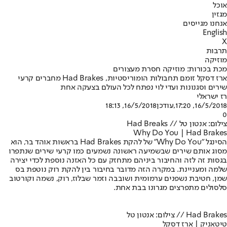
אוכל
מגזין
אנחנו מגייסים
English
X
תרבות
מוזיקה
מכת בכורות: מוזיקה חסרת מעצורים
ארז דסקל זומם תחבולות הומוריסטיות, Had Brakes מחברים קרעי
שירים וסגנונות ועדי לוי נפתח לכל העולם בצעקה אחת
רז ישראלי
16/5/2018, 17:20
,עודכן
16/5/2018, 18:13
0
צילום: אנטון טל // Had Breaks
Why Do You | Had Brakes
הסינגל "Why Do You" של להקת Had Brakes בראשות אוהד בר, הוא
מסוג אותם שירים שבשמיעה ראשונה נשמעים כמו קרעי שירים שנתפרו
בגסות זה לזה והחיבור ביניהם מתחזק עם כל האזנה נוספת לכדי יצירה
שלמה ומעניינת. במקרה הזה מדובר בחיבור בין להקת רוק נוטפת בס
שמן, חטיבת נשפנים ערמומית ושובבה וזמר שבלוז, רוק, נשמה וקורטוב
סלסולים מתפרצים מגרונו בבת אחת.
Had Brakes // צילום: אנטון טל
טיטאניק | ארז דסקל