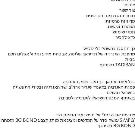
אודות
צור קשר
נבחרת הכתבים והפרשנים
מדיניות פרטיות
הצהרת נגישות
תנאי שימוש
כדאי
להכיר
כך תחסכו בחשמל בלי להזיע
מהפכת האנרגיה של תדיראן: שליטה, אבטחת מידע וניהול אקלים חכם
בבית
בשיתוף TADIRAN
בצל איומי איראן: כך נערך משק האנרגיה
פסגת האנרגיה במעמד שגריר ארה"ב, שר האנרגיה ובכירי התעשייה
בישראל ובעולם
בשיתוף המכון הישראלי לאנרגיה ולסביבה
צובעים את הבית? אל תעשו את הטעות הזו
מומחה BG BOND עושה סדר על המדפים ומציג את מותג הצבע SIMPLY
בשיתוף BG BOND