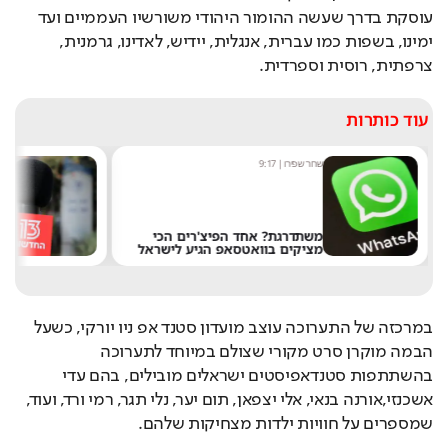
עוסקת בדרך שעשה ההומור היהודי משורשיו העממיים ועד 
ימינו, בשפות כמו עברית, אנגלית, יידיש, לאדינו, גרמנית, 
צרפתית, רוסית וספרדית. 
עוד כותרות
שחר שפירו
|
9:17
מערכ
משתדרגת? אחד הפיצ'רים הכי
מציקים בוואטסאפ הגיע לישראל
את 
במרכזה של התערוכה עוצב מועדון סטנד אפ ניו יורקי, כשעל 
הבמה מוקרן סרט מקורי שצולם במיוחד לתערוכה 
בהשתתפות סטנדאפיסטים ישראלים מובילים, בהם עדי 
אשכנזי,אורנה בנאי, אלי יצפאן, תום יער, נלי תגר, רמי ורד, ועוד, 
שמספרים על חוויות ילדות מצחיקות שלהם. 