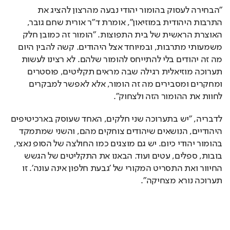
"הבחירה לעסוק בהומור יהודי נבעה מהרצון להציג את 
התרבות היהודית במוזיאון", אומרת ד"ר אורית שחם גובר, 
האוצרת הראשית של בית התפוצות. "הומור זה כמובן חלק 
משמעותי מתרבות, ובמיוחד אצל היהודים. קשה להבין היום 
מה זה יהודים בלי להתייחס להומור שלהם. לא רצינו לעשות 
תערוכה מוזיאלית רגילה שבה מראים תקליטים, פוסטרים 
ומחקרים ומסבירים מה זה הומור, אלא לאפשר למבקרים 
לחוות את ההומור הזה ולצחוק". 
לדבריה, "יש בתערוכה שני חלקים, האחד שעוסק בארכיטיפים 
היהודיים, הנושאים שיהודים צוחקים מהם, והשני שמתמקד 
בהומור יהודי כיום. יש גם מוצגים כמו החולצה של הסופ נאצי, 
בובות, ספלים, עטים ועוד. הבאנו את התקליטים של הגשש 
החיוור ואת התסריט המקורי של 'גבעת חלפון אינה עונה'. זו 
תערוכה נורא מצחיקה".