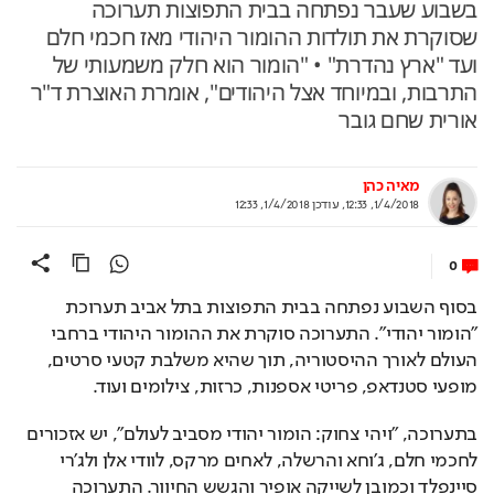
בשבוע שעבר נפתחה בבית התפוצות תערוכה
שסוקרת את תולדות ההומור היהודי מאז חכמי חלם
ועד "ארץ נהדרת" • "הומור הוא חלק משמעותי של
התרבות, ובמיוחד אצל היהודים", אומרת האוצרת ד"ר
אורית שחם גובר
מאיה כהן
1/4/2018, 12:33
,
עודכן
1/4/2018, 12:33
0
בסוף השבוע נפתחה בבית התפוצות בתל אביב תערוכת 
"הומור יהודי". התערוכה סוקרת את ההומור היהודי ברחבי 
העולם לאורך ההיסטוריה, תוך שהיא משלבת קטעי סרטים, 
מופעי סטנדאפ, פריטי אספנות, כרזות, צילומים ועוד. 
בתערוכה, "ויהי צחוק: הומור יהודי מסביב לעולם", יש אזכורים 
לחכמי חלם, ג'וחא והרשלה, לאחים מרקס, לוודי אלן ולג'רי 
סיינפלד וכמובן לשייקה אופיר והגשש החיוור. התערוכה 