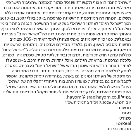
"ישראל היום" הוא גוף תקשורת שנוסד מתוך האמונה שהציבור הישראלי
ראוי לעיתונות טובה יותר, מאוזנת יותר ומדויקת יותר. עיתונות שמדברת
ולא צועקת. עיתונות אמינה, אובייקטיבית ועניינית. עיתונות אחרת וללא
תשלום. המהדורה המודפסת הראשונה פורסמה ב-30 ביולי 2007, וב-2010
הפך "ישראל היום" לעיתון הישראלי בעל שיעור החשיפה הגבוה ביותר בימי
חול. מו"ל העיתון היא ד"ר מרים אדלסון. העורך הראשי הוא עמר לחמנוביץ,
והעורך המייסד הוא עמוס רגב. אתרי האינטרנט של "ישראל היום" בעברית
ובאנגלית, כמו כן היישומונים (אפליקציות) לאנדרואיד ול-iOS, מציגים
חדשות מסביב לשעון, תוכן בלעדי, מבזקים ועדכונים, ניתוחים ופרשנויות,
וידיאו, פודקאסטים ושידורים חיים. פלטפורמות הדיגיטל של "ישראל היום"
כוללות ערוצי חדשות ודעות, תרבות ובידור, לייף סטייל, טכנולוגיה, ספורט,
כלכלה וצרכנות, בריאות, חיילים, אוכל, יהדות, תיירות ורכב. ב-2021 עלו
לאוויר האתר החדש והיישומון החדש של "ישראל היום" בעברית, במטרה
לספק לגולשים חוויה מהירה, עדכנית, בטוחה ונוחה. תכני המהדורה
המודפסת של העיתון זמינים גם באתר, במהדורה יומית מקוונת, ואפשר
לקבל אותם גם בניוזלטר. מועדון ההטבות הייחודי "הקליקה של ישראל
היום" מציע לגולשי האתר הנחות ומבצעים על מוצרים ושירותים. ישראל
היום פתוח להערות, לביקורת ולהצעות לשיפור מקהל הקוראים. פנו אלינו
במייל hayom@israelhayom.co.il.
יום חמישי, 9.7.2026
כ"ד בתמוז תשפ"ו
חדשות
דעות
ספורט
ForReal
תרבות ובידור