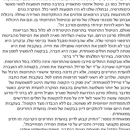
הגידול. כמו כן, טיפול אימוני מתאפיין בהרבה פחות תופעות לוואי מאשר
כימותרפיה, ובחולה שלנו לא היו תופעות לוואי כלל. המקרה גורם
להתרגשות בקרב הרופאים ומדגים את ההתקדמות האדירה שחלה ביכולת
אבחון של מנגנוני פעולה של סרטן ובטיפול התרופתי בו, וגם את היכולת
של רופא להיות יצירתי בתחום מורכב זה".
ואולם, הטיפול התרופתי בתרופת הקיטרודה לא כלול בסל הבריאות
למחלת סרטן הרחם, ועד עכשיו הצליחה מאיה לממן את הטיפול מהביטוח
הרפואי הפרטי שלה. אלא שהביטוח מוגבל מאוד בכיסוי שלו, ובקרוב היא
כבר לא תוכל לממן את התרופה שמצילה את חייה. בעקבות זאת היא
פנתה לקופת חולים מאוחדת, שבה היא חברה, בבקשה להמשיך לממן את
התרופה, בצירוף המלצתו של ד"ר ברנר.
אלא שבקופת החולים סירבו משום שהתרופה אינה כלולה בסל התרופות.
מבדיקה שערכה עו"ד יעל פרידל, המייצגת את מאיה, בקשתה לא הועברה
לוועדת החריגים בקופה, אלא רק נדונה במוקד אישורי התרופות הרגיל של
הקופה, שלרוב לא רשאי לאשר תרופות מחוץ לסל. בעקבות זאת כתבה
עו"ד פרידל למאוחדת: "אין ספק כי הקופה מודעת היטב למשמעות של
עיכוב של יותר משלושה חודשים בהבאת המקרה לוועדת חריגים, כאשר
מדובר בחולת סרטן הנדרשת לטיפול מאריך ומציל חיים. לא ברור לי מדוע
הקופה עושה כל אשר לאל ידה על מנת להקשות על חולים הנדרשים
להתמודדות יומיומית לא פשוטה, גם ללא הכבדה מצד הקופה". בעקבות
זאת היום אמור להתקיים דיון בבקשה של מאיה בוועדת החריגים
במאוחדת.
ממאוחדת נמסר: "התיק קבוע לדיון בוועדת החריגים הקרובה וזו תדון
באופן מקצועי בפנייה ותכריע על פי אמות המידה המחייבות".
טעינו? נתקן! אם מצאתם טעות בכתבה, נשמח שתשתפו אותנו