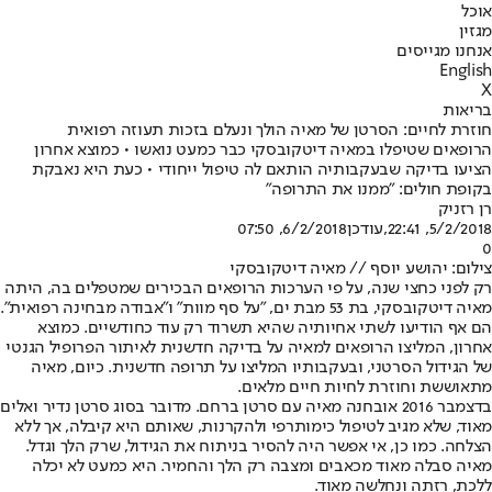
אוכל
מגזין
אנחנו מגייסים
English
X
בריאות
חוזרת לחיים: הסרטן של מאיה הולך ונעלם בזכות תעוזה רפואית
הרופאים שטיפלו במאיה דיטקובסקי כבר כמעט נואשו • כמוצא אחרון
הציעו בדיקה שבעקבותיה הותאם לה טיפול ייחודי • כעת היא נאבקת
בקופת חולים: "ממנו את התרופה"
רן רזניק
5/2/2018, 22:41
,עודכן
6/2/2018, 07:50
0
צילום: יהושע יוסף // מאיה דיטקובסקי
רק לפני כחצי שנה, על פי הערכות הרופאים הבכירים שמטפלים בה, היתה
מאיה דיטקובסקי, בת 53 מבת ים, "על סף מוות" ו"אבודה מבחינה רפואית".
הם אף הודיעו לשתי אחיותיה שהיא תשרוד רק עוד כחודשיים. כמוצא
אחרון, המליצו הרופאים למאיה על בדיקה חדשנית לאיתור הפרופיל הגנטי
של הגידול הסרטני, ובעקבותיו המליצו על תרופה חדשנית. כיום, מאיה
מתאוששת וחוזרת לחיות חיים מלאים.
בדצמבר 2016 אובחנה מאיה עם סרטן ברחם. מדובר בסוג סרטן נדיר ואלים
מאוד, שלא מגיב לטיפול כימותרפי ולהקרנות, שאותם היא קיבלה, אך ללא
הצלחה. כמו כן, אי אפשר היה להסיר בניתוח את הגידול, שרק הלך וגדל.
מאיה סבלה מאוד מכאבים ומצבה רק הלך והחמיר. היא כמעט לא יכלה
ללכת, רזתה ונחלשה מאוד.