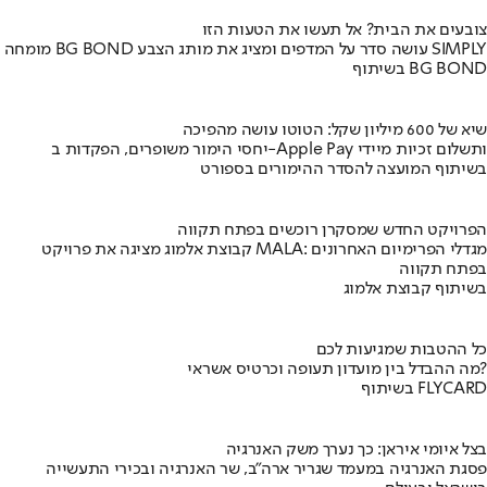
צובעים את הבית? אל תעשו את הטעות הזו
מומחה BG BOND עושה סדר על המדפים ומציג את מותג הצבע SIMPLY
בשיתוף BG BOND
שיא של 600 מיליון שקל: הטוטו עושה מהפיכה
יחסי הימור משופרים, הפקדות ב-Apple Pay ותשלום זכיות מיידי
בשיתוף המועצה להסדר ההימורים בספורט
הפרויקט החדש שמסקרן רוכשים בפתח תקווה
קבוצת אלמוג מציגה את פרויקט MALA: מגדלי הפרימיום האחרונים
בפתח תקווה
בשיתוף קבוצת אלמוג
כל ההטבות שמגיעות לכם
מה ההבדל בין מועדון תעופה וכרטיס אשראי?
בשיתוף FLYCARD
בצל איומי איראן: כך נערך משק האנרגיה
פסגת האנרגיה במעמד שגריר ארה"ב, שר האנרגיה ובכירי התעשייה