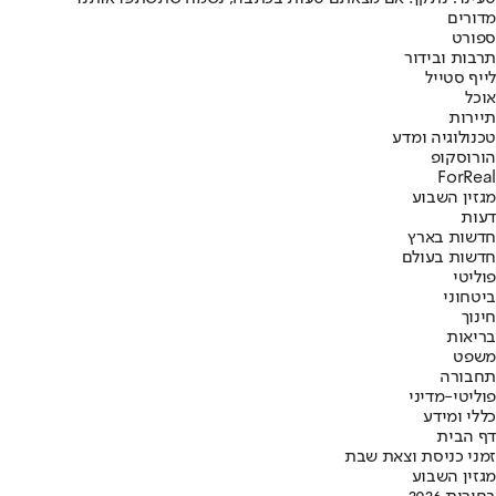
מדורים
ספורט
תרבות ובידור
לייף סטייל
אוכל
תיירות
טכנולוגיה ומדע
הורוסקופ
ForReal
מגזין השבוע
דעות
חדשות בארץ
חדשות בעולם
פוליטי
ביטחוני
חינוך
בריאות
משפט
תחבורה
פוליטי-מדיני
כללי ומידע
דף הבית
זמני כניסת וצאת שבת
מגזין השבוע