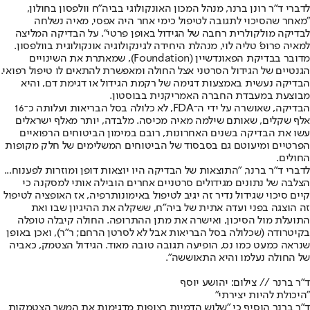
לדברי ד"ר רונן ברנר, מנהל המכון האונקולוגי בביה"ח וולפסון בחולון,
"מאחר שהסיכוי לתגובה לטיפול כימי אחר היה אפסי, מאיה נשלחה
לבדיקה מולקולרית רחבה של הגידול באופן פרטי". על הבדיקה המליצה
למאיה פרופ' טליה לוי, מנהלת היחידה לגינקולוגיה אונקולוגית בוולפסון.
מדובר בבדיקת הפאונדשיין (Foundation), שמאתרת את השינויים
הגנטיים של הגידול הסרטני אצל החולה ומאפשרת להתאים לו טיפול רפואי.
הבדיקה נעשית באמצעות דגימה של רקמת הגידול או דגימת דם, והיא
מבוצעת במעבדת החברה האמריקנית בבוסטון.
הבדיקה, שאושרה על ידי ה־FDA, לא כלולה בסל הבריאות ועלותה כ־16
אלף שקלים, שאותם שילמה מאיה מכיסה. מלבדה, יותר מאלף ישראלים
עשו את הבדיקה בשנים האחרונות, רובם במימון הביטוחים הרפואיים
הפרטיים ומיעוטם גם בסבסוד של הביטוחים המשלימים של חלק מקופות
החולים.
לדברי ד"ר ברנר, "התוצאות של הבדיקה היו יוצאות דופן ומוזרות לפענוח...
הצלבה של נתונים מגידולים סרטניים אחרים הובילה אותי למסקנה כי
קיים סיכוי שגידול נדיר זה יגיב לטיפול באימונותרפיה, אז האופציה לטיפול
זה הוצגה בפני ועדה אתית של ביה"ח, ששקלה את ההיגיון שבו ואת
התועלת מול הסיכון, ואישרה את מתן ההתרופה. החולה קיבלה טופלה
בקיטרודה (שכלולה בסל הבריאות אבל לא לסרטן הרחם; ר"ר), ואכן באופן
שנראה כמעט כמו נס, הופיעה תגובה טובה מאוד. הגידול הצטמק, כאביה
של החולה נעלמו והיא התאוששה".
ד"ר ברנר // צילום: יהושע יוסף
"היכולת להיות יצירתי"
ד"ר ברנר הוסיף כי "שלוש הדמיות רצופות מדגימות את המשך הצטמקות