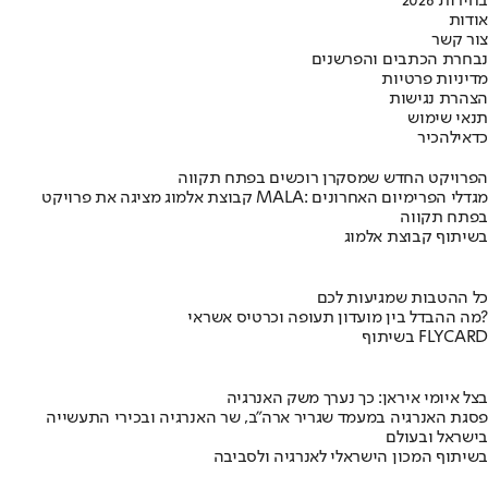
בחירות 2026
אודות
צור קשר
נבחרת הכתבים והפרשנים
מדיניות פרטיות
הצהרת נגישות
תנאי שימוש
כדאי
להכיר
הפרויקט החדש שמסקרן רוכשים בפתח תקווה
קבוצת אלמוג מציגה את פרויקט MALA: מגדלי הפרימיום האחרונים
בפתח תקווה
בשיתוף קבוצת אלמוג
כל ההטבות שמגיעות לכם
מה ההבדל בין מועדון תעופה וכרטיס אשראי?
בשיתוף FLYCARD
בצל איומי איראן: כך נערך משק האנרגיה
פסגת האנרגיה במעמד שגריר ארה"ב, שר האנרגיה ובכירי התעשייה
בישראל ובעולם
בשיתוף המכון הישראלי לאנרגיה ולסביבה