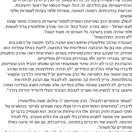
נופלת עליו עשייה ציבורית. זה לא פשוט. זה לא רק הדברים הגדולים,
ההתייעצויות עם הח"כים, זה הכל, העול הכספי של ראשי הישיבות,
הכרעות בוויכוחים, רפואה וישועה, עשרות אלפי בעיות לעשרות אלפי
אנשים.
"בשלב מסוים הרב שטיינמן הפסיק למסור שיעורים בישיבה ומסר עצמו
לעם ישראל - נסע בארץ, קיבל קהל. זה מה שהרב אדלשטיין צריך לעשות,
ולמי שהיה ספון בישיבה כל השנים זה מאוד קשה".
"לא תהיה התלהמות"
העובדה שהרב אדלשטיין שימש ראש ישיבה בלבד מקשה על הסובבים
אותו, כמו גם על ההנהגה הפוליטית של התנועה, לדעת באילו עמדות הוא
מחזיק. מי שעקב אחר התבטאויותיו בשנים האחרונות ראה שהרב מתעסק
בעיקר בענייני חינוך, ולא בעניינים ציבוריים ופוליטיים.
ההערכות הן כי לא יהיה שינוי משמעותי מהקו שאותו הוביל הרב שטיינמן.
לדבריו של אחד הח"כים החרדים, "לא תהיה התלהמות. אני מניח שהרב
גרשון ימשיך את התפיסה של הרב שטיינמן זצ"ל שדוחה כל דבר שקשור
בהתלהמות. צריך להיות קר, מחושב, לא לעבוד עם הבטן, לנתח את
הדברים, לא לחשוב שאתה שולט במדינה אלא שאתה נמצא במדינה ואתה
מיעוט. צריך להשיג מה שצריך לטובת הציבור מבלי להוריד קירות בדרך".
"מעמד וכתפיים רחבות". הרב שטיינמן // צילום: משה גולדשטיין
לדבריו, "בחודשים האחרונים היינו אצלו כמה פעמים בעיקר בנושאים של
חוקי השבת וחוק הגיוס, אלו היו שיחות ארוכות. הוא מעמיק בדברים
וחושב איך אפשר למצוא פתרון בלי לעצבן את כולם מסביב. בלי לעורר
מהומה. להשיג את הדברים בחוכמה, בהידברות, גם אם זה נראה כאילו
מוותרים על משהו".