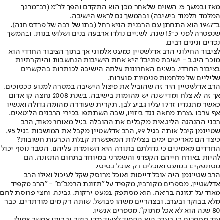
מאז ובמשך 75 השנים שלאחר מכן הוא התקדם והפך לר"מ (רב־מחנך
המלמד תלמוד בישיבה) ובהמשך גם לראש הישיבה.
ב־1947 הוא התחתן עם הרבנית הניא רחל (בתו של רבה של פרדס חנה),
שנפטרה לפני כ־15 שנה. לשניים נולדו ארבעה בנים ושלוש בנות, ובהמשך
נכדים ונינים רבים.
לציבור החילוני הרב אדלשטיין כמעט אלמוני אך בתוך הציבור החרדי הוא
מוכר היטב - ישיבת פוניבז' היא אחת הישיבות הנחשבות והיוקרתיות
בציבור החרדי. בשנים האחרונות עלתה הישיבה לכותרות בהקשרים
שליליים של מלחמות פנימיות סוערות.
הרב אדלשטיין היה זה שהוביל את פיצול הישיבה במטרה למנוע סכסוכים,
אך זה לא צלח ומדי שנה יש מהומות בישיבה. בשנת 2008 נחצה קו אדום
כאשר מתנגדיו זרקו עליו גביע לבן, תקרית שעוררה מהומה גדולה ואנשיו
אף ערכו עצרת מחאה נגד ביזויו, שבה השתתפו בכירי הרבנים הליטאים.
רבני ההנהגה הליטאית מקבלים את ההובלה בגיל מאוחר מאוד, הרב
שטיינמן קיבל אותה בגיל 99, הרב אדלשטיין מקבל את המושכות בגיל 95.
כיצד הם מאריכים ימים בצלילות המאפשרת קבלת הכרעות חשובות?
החרדים מאמינים כי גדולתם בתורה היא השומרת עליהם, הסבר נוסף יכול
להיות באורח חייהם הקפדני והשמרני במיוחד בתחום התזונה, הם
מסתפקים במועט ואוכלים רק אוכל בסיסי.
הרב שטיינמן היה אוכל דייסות ואוכל מרוסק שקל לעיכול ואילו הרב
אדלשטיין, מספרים מקורביו, מקפיד על "תזונת הרמב"ם" - "הרב מקפיד
מאוד על תזונה בריאה. הוא מסתפק במעט ירקות, גבינה, וחצי פרוסת לחם
מלא בבוקר ובערב. ובצהריים משהו מבושל. שותה רק מים מורתחים. כבר
80 שנה הוא לא אכל מתוק", מספרים אנשיו.
עוד מספרים כי בעבר הוא הקפיד לצעוד מדי בוקר ובביתו אפשר אפילו