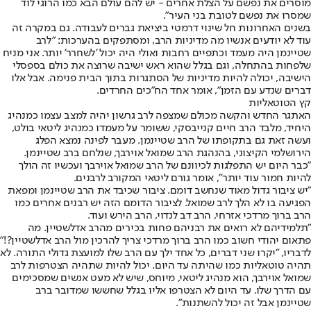
מוסרים את נפשם על הצלת אחרים - יש להם עולם הבא כמו הרוגי לוד
שמסרו את נפשם לטובת בני העיר".
בשנים האחרונות חל שינוי דרמטי ביציאת גברים לעבודה. גם במקרה זה
עוד לא יודעים אנשיו מה מדיניות הרב, ומסתפקים בהערכות: "לרב
שטיינמן היה מעמד וכתפיים רחבות ואולי היה יכול 'לשחרר' יותר. אני מניח
שלפחות בהתחלה, וגם בגלל שהוא ראש ישיבה שרוצה את כולם בספסלי
הישיבה, יכולה להיות מדיניות של הסתגרות בתוך הבית פנימה. אבל אלו
דברים שנדע עם הזמן", אומר אחד הח"כים החרדים.
קץ הטוטאליות
האתגר החדש והקשה מכולם שמצפה לרב גרשון יהיה למצב עצמו כמנהיג
היחיד, מלבד הרב חיים קנייבסקי, ששומר על מעמדו כמנהיג ליטאי בולט,
ועשה זאת גם בתקופתו של הרב שטיינמן. מעבר לפינה נמצא הפלג
הירושלמי הקיצוני, בהנהגת הרב שמואל אוירבך, שנלחם ברב שטיינמן.
"כבר היום יש התפלגות לכיוונם של הרב שמואל אוירבך ועכשיו זה הולך
להיות חמור עוד יותר", אומר גורם ליטאי המקורב לרבנים.
"יש ציבור גדול מאוד שנחשב דומם. ציבור שכיבד את הרב שטיינמן ומפאת
הפגיעה בו לא הלך לרב שמואל. לציבור הדומם הזה יש רבנים אחרים כמו
הרב ברוך מרדכי אזרחי, הרב דב לנדוי, הרב הירש ועוד.
"תלמידיהם לא רואים את רבניהם פחות בכירים מהרב אדלשטיין. מה
פתאום יהודי חשוב כמו הרב ברוך מרדכי צריך להרכין מול הרב אדלשטיין?!"
לדבריו, "יקרו שני דברים, כל אחד ילך עם הרב שלו למועצת גדולי התורה. לא
תהיה טוטאליות כמו שהיתה עד היום. יכול להיות שתהיה הצטרפות לרב
שמואל אוירבך, הוא מנהיג ליטאי, מיוחס, שיש לא מעט אנשים שמסכימים
עם הדרך שלו. עד היום לא הצטרפו אליו בגלל שחששו שמדובר ברב
שטיינמן אבל זה יכול להשתנות".