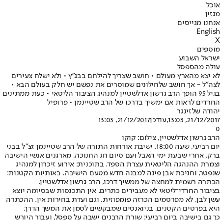
אוכל
מגזין
אנחנו מגייסים
English
X
מוספים
ישראל השבוע
עולה מהספסל
לא יצא מהארץ מעולם • חושב שצריך להילחם בבג"ץ • ולא ישלח צעירים
לצה"ל - אך חושב שלחילונים שמוסרים את נפשם יש חלק בעולם הבא •
בגיל 95 הופך הרב גרשון אדלשטיין למנהיג הציבור הליטאי • כעת ממתינים
החרדים לראות אם ימשיך בדרכו של הרב שטיינמן • פרופיל
יהודה שלזינגר
21/12/2017, 13:03
,עודכן
21/12/2017, 13:03
0
הרב גרשון אדלשטיין, צילום: קוקו
יום רביעי, שעה 18:00, ישיבת אורחות התורה של הרב שטיינמן זצ"ל בבני
ברק. אחרי שבעת ימי האבל ועם סיום חג החנוכה, מארגנים אנשי הישיבה
וצמרת ההנהגה הליטאית עצרת הספד. בתוכנית: אירוע זיכרון למנהיג
שנפטר, וחניכת אבן פינה למבנה חדש מטעם הישיבה. באותיות הקטנות:
הכתרה רשמית למחצה של ממשיך דרכו, הרב גרשון אדלשטיין.
בציבור החרדי־ליטאי לא מעבירים כתרים. אין התכנסות שבסיומה יוצא
עשן לבן, לא מפרסמים הכרזה פומפוזית, וגם ועדת בחירות אין. ההכתרה
היא בפרטים הקטנים, בניואנסים שמבקשים לסמן את המשך הדרך.
כך גם בישיבה ביום רביעי: שורת הרבנים ישבה על ספסל, ועבור היורש