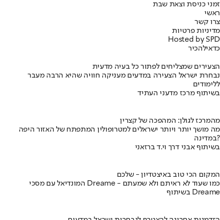
זמני כניסת וצאת שבת
ראשי
צרו קשר
מדיניות פרטיות
Hosted by SPD
כדאי
להכיר
הצעירים שמצליחים לפתור כל בעיה מדעית
נבחרת ישראל הצעירה במדעים מעניקה חוויה שהיא הרבה מעבר
ללימודים
בשיתוף מרכז מדעני העתיד
מהמרכז לגולן: המהפכה של קצרין
מה מושך יותר ויותר ישראלים למטרופולין המתפתח של האזור היפה
במדינה?
בשיתוף אבני דרך וי.ד ברזאני
המקום הכי טוב באיצטדיון - שלכם
המונדיאל עם מסכי Dreame - כמו שעוד לא ראיתם ולא שמעתם
בשיתוף Dreame