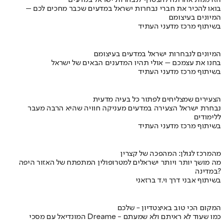
הזדמנות אחרונה להצטרף לנבחרות ישראל במדעים
בואו להכיר את חברי נבחרות ישראל במדעים שכבר מחכים לכם –
המיונים בעיצומם
בשיתוף מרכז מדעני העתיד
המיונים לנבחרות ישראל במדעים בעיצומם
בחנו את עצמכם – אולי תהיו המדענים הבאים של ישראל
בשיתוף מרכז מדעני העתיד
הצעירים שמצליחים לפתור כל בעיה מדעית
נבחרת ישראל הצעירה במדעים מעניקה חוויה שהיא הרבה מעבר
ללימודים
בשיתוף מרכז מדעני העתיד
מהמרכז לגולן: המהפכה של קצרין
מה מושך יותר ויותר ישראלים למטרופולין המתפתח של האזור היפה
במדינה?
בשיתוף אבני דרך וי.ד ברזאני
המקום הכי טוב באיצטדיון - שלכם
המונדיאל עם מסכי Dreame - כמו שעוד לא ראיתם ולא שמעתם