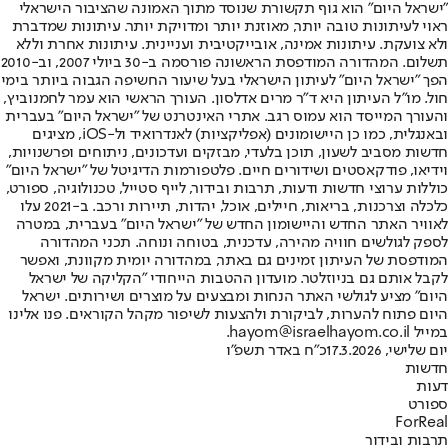
"ישראל היום" הוא גוף תקשורת שנוסד מתוך האמונה שהציבור הישראלי
ראוי לעיתונות טובה יותר, מאוזנת יותר ומדויקת יותר. עיתונות שמדברת
ולא צועקת. עיתונות אמינה, אובייקטיבית ועניינית. עיתונות אחרת וללא
תשלום. המהדורה המודפסת הראשונה פורסמה ב-30 ביולי 2007, וב-2010
הפך "ישראל היום" לעיתון הישראלי בעל שיעור החשיפה הגבוה ביותר בימי
חול. מו"ל העיתון היא ד"ר מרים אדלסון. העורך הראשי הוא עמר לחמנוביץ,
והעורך המייסד הוא עמוס רגב. אתרי האינטרנט של "ישראל היום" בעברית
ובאנגלית, כמו כן היישומונים (אפליקציות) לאנדרואיד ול-iOS, מציגים
חדשות מסביב לשעון, תוכן בלעדי, מבזקים ועדכונים, ניתוחים ופרשנויות,
וידיאו, פודקאסטים ושידורים חיים. פלטפורמות הדיגיטל של "ישראל היום"
כוללות ערוצי חדשות ודעות, תרבות ובידור, לייף סטייל, טכנולוגיה, ספורט,
כלכלה וצרכנות, בריאות, חיילים, אוכל, יהדות, תיירות ורכב. ב-2021 עלו
לאוויר האתר החדש והיישומון החדש של "ישראל היום" בעברית, במטרה
לספק לגולשים חוויה מהירה, עדכנית, בטוחה ונוחה. תכני המהדורה
המודפסת של העיתון זמינים גם באתר, במהדורה יומית מקוונת, ואפשר
לקבל אותם גם בניוזלטר. מועדון ההטבות הייחודי "הקליקה של ישראל
היום" מציע לגולשי האתר הנחות ומבצעים על מוצרים ושירותים. ישראל
היום פתוח להערות, לביקורת ולהצעות לשיפור מקהל הקוראים. פנו אלינו
במייל hayom@israelhayom.co.il.
יום שלישי, 17.3.2026
כ"ח באדר תשפ"ו
חדשות
דעות
ספורט
ForReal
תרבות ובידור