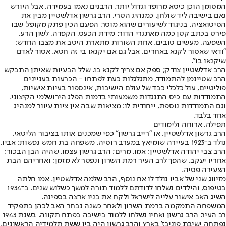
המסומן הוכן כיסא מרופד וגדול יותר. הרבנים נאמו בעמידה, אבל היורש
נאם בישיבה ליד שולחן. כמנהיג הטרי, הרב גרשון אדלשטיין מבין את
הסיטואציה. בניגוד לשיעורים שהוא מוסר, הפעם הכין פתק מקופל, שבו
פירט בכתב קטן כמה מאתגרי הדור: מידת הכעס, הקפדה, לשון הרע,
השפעה, מעשים טובים. אחת השורות מתארת היטב את מצבו החדש:
"ודאי שאסור לקנא באחרים, אבל גם אם יקנאו בי זה חטא. אסור לאדם
שיקנאו בו".
הרב אדלשטיין צודק; ספק אם צריך לקנא בו. שלל הבעיות שאיתן התבקש
הרב שטיינמן להתמודד, מתגלגלות כעת לפתחו - הכרעות בעניינים
פוליטיים, עול כלכלי כבד של עולם הישיבות, אינספור בעיות אישיות,
התמודדות עם כיס התנגדות משמעותי בדמות הפלג הירושלמי הקיצוני.
וגם התמודדות נוספת, ייחודית לו: מציאות שבה אין ציות עיוור למנהיג
אחד בלבד.
תפילה, ארוחה ולימודים
הרב גרשון אדלשטיין, או "רייב גרשון" כפי שמכנים אותו בציבור הליטאי,
נולד ב־1923 בעיירה שומיאץ במערב רוסיה. משפחה בת חמש נפשות: אביו,
הרב צבי יהודה אדלשטיין; אמו, מרים; הרב גרשון עצמו, שהיה הבן הבכור;
אחריו יעקב, שהפך לרב העיר רמת השרון ונפטר לא מזמן; ואחריהם הבת
הצעירה פסיה.
מזיווג שני של אביו נולד לו אח נוסף, הרב שלמה אדלשטיין. אמו חלתה
בטיפוס, והילדים נשלחו לדודתם ללמוד תורה למשך כשלוש שנים. ב־1934
השיג האב אישור עלייה לישראל ולקח את בניו ארצה בספינה.
המשפחה התמקמה ברמת השרון ולאחר כשנה נבחר האב לכהן בתפקיד
רב העיר. הרב גרשון ואחיו נשלחו ללמוד בישיבה בפתח תקווה. בשנת 1943
נפתחה ישיבת פוניבז' בארץ והרב גרשון היה בין ששת תלמידיה הראשונים.