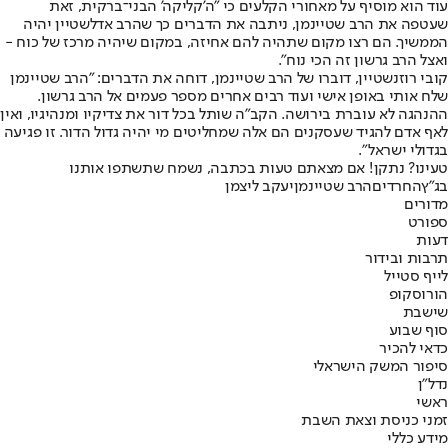
עוד הוא מוסיף על מאחורי הקלעים כי "ה'קליקה' הבני־ברקית, זאת
שעטפה את הרב שטיינמן, ניתבה את הדברים כך שהרב אדלשטיין יהיה
הממשיך. הם רצו מקום שתהיה להם אחיזה, במקום שיהיה מרכז של כוח -
ואצל הרב גרשון זה הכי נוח".
קובי רוזנשטיין, דוברו של הרב שטיינמן, דוחה את הדברים: "הרב שטיינמן
שלח אותי באופן אישי ועוד רבים אחרים מספר פעמים אל הרב גרשון.
ההנהגה לא עוברת בירושה. הקב"ה שותל בכל דור את צדיקיו ומנהיגיו, ואין
לאף אדם להגיד שעסקנים הם אלה שמחליטים מי יהיה גדול הדור. זו פגיעה
בגדולי ישראל".
טעינו? נתקן! אם מצאתם טעות בכתבה, נשמח שתשתפו אותנו
בג"ץ
החרדים
הרב שטיינמן
יעקב ליצמן
מדורים
ספורט
דעות
תרבות ובידור
לייף סטייל
הורוסקופ
שישבת
סוף שבוע
כדאי להכיר
סיפור המשק הישראלי
נדל"ן
ראשי
זמני כניסת וצאת השבת
מידע כללי