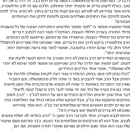
לדבריו, "כשליצמן פרש מהממשלה הופעל עלינו לחץ כבד, זה היה נראה לא
טוב, כאילו ליצמן צדיק או מקפיד יותר מאיתנו. הלכנו עם זה לרב אדלשטיין,
והוא אמר בפירוש לא לפרוש, גם אם קצת מדברים בחוץ. לא נורא. צריך לתת
צ'אנס לחוקק את החוקים שעליהם סוכם ולנסות לתקן את העיוותים
מבפנים".
אחד מאנשיו מספר כי "לפני מספר חודשים התקיימה ישיבה של כל מועצות
גדולי התורה בעניין חילולי השבת, האדמו"ר מגור רצה לכתוב דברים
חריפים נגד מחללי השבת, שיפסידו את פרנסתם, שייפגעו להם הנכסים.
הרב אדלשטיין ביקש לרכך את הדברים, אמר שאנחנו אלו שצריכים להתפלל
יותר חזק כדי שהם יחזרו בתשובה. אפשר לומר שזו גישה מפויסת יותר,
אחראית יותר".
בנושאים המדיניים הרב גרשון לא היה מעורב עד היום וקשה לדעת את
דעתו. "אם ימשיך את הדרך של הרב שטיינמן אז אפשר לומר שהוא לא ימני
ולא שמאלני", אומר אחד הח"כים החרדים.
"הכל נבחן לפי גופו. בחוק ההסדרה גפני רצה לקחת שמאלה ולהיות נגד
החוק אבל הרב אמר להצביע בעד כי אתה חלק מהממשלה, וגם הסביר
שאין פה התגרות באומות כי אתה לא מוציא אדם מהבית שלו ושם מישהו
אחר. גם אין בעיה של גזל. מה זה אומר לגבי הרב גרשון? קשה לדעת".
דבר אחד שכן יודעים הח"כים החרדים הוא על היחס לבג"ץ - "הרב תומך
בחוקים שיעקפו את בג"ץ, אבל מבקש שלא אנחנו ננהל את המלחמה נגדו.
יש שרים ימנים ואנשים אחרים שנלחמים נגד בג"ץ. הוא אמר בפירוש
שאנחנו לא צריכים למשוך אש בעניין הזה".
היחס לצבא מעניין. אחד מקרובי הרב טוען כי "הרב בוודאי לא ישלח אנשים
לצבא. אבל הוא לא מהקיצונים שנלחמים נגד הצבא. כבר פורסם פעם שיעור
שלו שבו הוא אמר שגם חילונים שאינם שומרי תורה ומצוות, אם הם