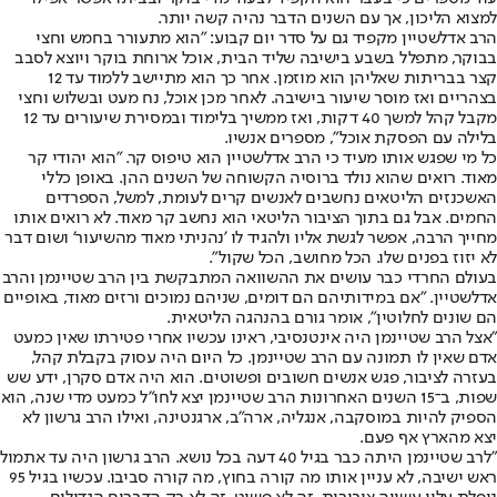
למצוא הליכון, אך עם השנים הדבר נהיה קשה יותר.
הרב אדלשטיין מקפיד גם על סדר יום קבוע: "הוא מתעורר בחמש וחצי
בבוקר, מתפלל בשבע בישיבה שליד הבית, אוכל ארוחת בוקר ויוצא לסבב
קצר בבריתות שאליהן הוא מוזמן. אחר כך הוא מתיישב ללמוד עד 12
בצהריים ואז מוסר שיעור בישיבה. לאחר מכן אוכל, נח מעט ובשלוש וחצי
מקבל קהל למשך 40 דקות, ואז ממשיך בלימוד ובמסירת שיעורים עד 12
בלילה עם הפסקת אוכל", מספרים אנשיו.
כל מי שפגש אותו מעיד כי הרב אדלשטיין הוא טיפוס קר. "הוא יהודי קר
מאוד. רואים שהוא נולד ברוסיה הקשוחה של השנים ההן. באופן כללי
האשכנזים הליטאים נחשבים לאנשים קרים לעומת, למשל, הספרדים
החמים. אבל גם בתוך הציבור הליטאי הוא נחשב קר מאוד. לא רואים אותו
מחייך הרבה, אפשר לגשת אליו ולהגיד לו 'נהניתי מאוד מהשיעור' ושום דבר
לא יזוז בפנים שלו. הכל מחושב, הכל שקול".
בעולם החרדי כבר עושים את ההשוואה המתבקשת בין הרב שטיינמן והרב
אדלשטיין. "אם במידותיהם הם דומים, שניהם נמוכים ורזים מאוד, באופיים
הם שונים לחלוטין", אומר גורם בהנהגה הליטאית.
"אצל הרב שטיינמן היה אינטנסיבי, ראינו עכשיו אחרי פטירתו שאין כמעט
אדם שאין לו תמונה עם הרב שטיינמן. כל היום היה עסוק בקבלת קהל,
בעזרה לציבור, פגש אנשים חשובים ופשוטים. הוא היה אדם סקרן, ידע שש
שפות, ב־15 השנים האחרונות הרב שטיינמן יצא לחו"ל כמעט מדי שנה, הוא
הספיק להיות במוסקבה, אנגליה, ארה"ב, ארגנטינה, ואילו הרב גרשון לא
יצא מהארץ אף פעם.
"לרב שטיינמן היתה כבר בגיל 40 דעה בכל נושא. הרב גרשון היה עד אתמול
ראש ישיבה, לא עניין אותו מה קורה בחוץ, מה קורה סביבו. עכשיו בגיל 95