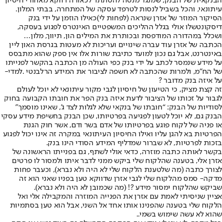
הבנקאית של הבנק, שמנגד מנסה להסתתר לכאורה דווקא מאחורי חיסיון
עיתונאי, והכל בשביל לנסות לטרפד עסקה של המתחרה, בבתי המלון.
הסיקור המוזר של אזרן שנראה (לפחות לי)
כאילו הוזמן על ידי בנק
דיסקונט
שלו אולי בגלל ההליכים המשפטיים האינטרס לפגוע בעסקה,
ושכלל במהדורה המודפסת ובכותרת את המילים הון, תיווך, מלון…
הכתבה של אזרן עוד עברה שינויים ועריכות לא מעטות בגרסת האון ליין
באינטרנט, אבל גם נכון למועד כתיבת שורות אלו אין ספק שהוא מתבסס
על מידע שנמסר לכתב על ידי בנק כפי העולה מן הכתבה בהקשר לפנייתו
של הח”מ, ולמרות שהכתבה לא חשפה לציבור את המידע הרלבנטי .למדי-
על איזה בנק מדובר ?
זה קצת מציק, כי הטיעון של חיסיון לגבי מקור עיתונאי לא יוכל לעולם
לגבור על זכותו של הציבור לדעת איזה בנק הפר את חובתו הקבועה בחוק
לסודיות של הבנק: “חובתו של בנקאי שלא לגלות לצד ג', שאינו מוסמך”
הבנק גם, לא יוכל לטעון לפגיעה בפרטיותו, שכן הבנק בחשיפת מידע עסקי
או פניה של לקוח פוגע בפרטיותו של אדם בשר ודם, אשר חוק הגנת
הפרטיות בא להגן עליו ואילו החיסיון העיתונאי במקרה זה אינו יכול לפגוע
בזכות לפרטיות, לא שברור שמדליף המידע הסודי הינו בנק.
בקשר לאותה כתבה מוזרה, כדאי אולי לשתף, גם בפנייתו הראשונה של
אזרן אלי, בטענה שהלקוח שלי ביקש ממני לדבר איתו ולמסור לו פרטים
לצורך כתבה (מה שלטענת הלקוח שלי לא היה ולא נברא), וכעבר פחות
מדקה- סמס מהלקוח שלי לגבי אזרן שדווקא טען בפניו שאני הוא זה
שביקש שהלקוח ימסור מידע ?! (מה שכמובן לא היה ולא נברא
).
אציין שניסיתי לאמת עם אזרן את הפנייה המוזרה והמקבילה אלי ואל
הלקוח שלי בטענה שהפנינו אותו אחד אל השני, אבל הוא טען בסתמיות
שהוא לא עשה שימוש בשמי..