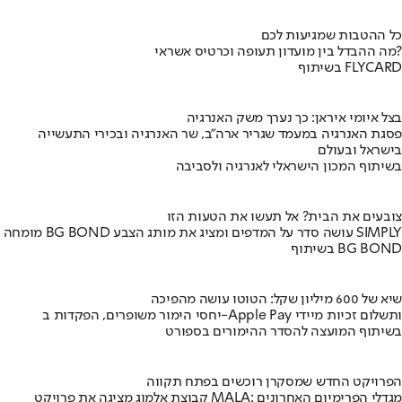
כל ההטבות שמגיעות לכם
מה ההבדל בין מועדון תעופה וכרטיס אשראי?
בשיתוף FLYCARD
בצל איומי איראן: כך נערך משק האנרגיה
פסגת האנרגיה במעמד שגריר ארה"ב, שר האנרגיה ובכירי התעשייה
בישראל ובעולם
בשיתוף המכון הישראלי לאנרגיה ולסביבה
צובעים את הבית? אל תעשו את הטעות הזו
מומחה BG BOND עושה סדר על המדפים ומציג את מותג הצבע SIMPLY
בשיתוף BG BOND
שיא של 600 מיליון שקל: הטוטו עושה מהפיכה
יחסי הימור משופרים, הפקדות ב-Apple Pay ותשלום זכיות מיידי
בשיתוף המועצה להסדר ההימורים בספורט
הפרויקט החדש שמסקרן רוכשים בפתח תקווה
קבוצת אלמוג מציגה את פרויקט MALA: מגדלי הפרימיום האחרונים