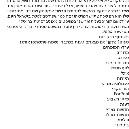
בכל מקרה, לא אני לא יודע אם הכתבה התרשלה גם בעוד נושא או סתם
ניסתה ליצור קצת צהוב בסיפור, אבל ראיתי ששוב ושוב הזכיר אזרן את
שמי בכתבה דווקא בהקשר לחקירת פרשת איקיוטק שנגנזה, מסיבותיו
שלו הוא רק שכח ציין שהפרשה
נגנזה כמו שפורסם למשל בישראל היום
.
עו"ד
נועם קוריס
בעל תואר שני במשפטים מאוניברסיטת בר אילן,
משרד
נועם קוריס
ושות' עורכי דין עוסק במשפט מסחרי ובדיני אינטרנט
מאז שנת 2004.
בשיתוף ברק רום
טעינו? נתקן! אם מצאתם טעות בכתבה, נשמח שתשתפו אותנו
ערוץ המומחים
מדורים
ספורט
תרבות ובידור
לייף סטייל
אוכל
תיירות
טכנולוגיה ומדע
הורוסקופ
ForReal
מגזין השבוע
דעות
חדשות בארץ
חדשות בעולם
פוליטי
ביטחוני