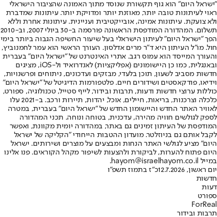
"ישראל היום" הוא גוף תקשורת שנוסד מתוך האמונה שהציבור הישראלי
ראוי לעיתונות טובה יותר, מאוזנת יותר ומדויקת יותר. עיתונות שמדברת
ולא צועקת. עיתונות אמינה, אובייקטיבית ועניינית. עיתונות אחרת וללא
תשלום. המהדורה המודפסת הראשונה פורסמה ב-30 ביולי 2007, וב-2010
הפך "ישראל היום" לעיתון הישראלי בעל שיעור החשיפה הגבוה ביותר בימי
חול. מו"ל העיתון היא ד"ר מרים אדלסון. העורך הראשי הוא עמר לחמנוביץ,
והעורך המייסד הוא עמוס רגב. אתרי האינטרנט של "ישראל היום" בעברית
ובאנגלית, כמו כן היישומונים (אפליקציות) לאנדרואיד ול-iOS, מציגים
חדשות מסביב לשעון, תוכן בלעדי, מבזקים ועדכונים, ניתוחים ופרשנויות,
וידיאו, פודקאסטים ושידורים חיים. פלטפורמות הדיגיטל של "ישראל היום"
כוללות ערוצי חדשות ודעות, תרבות ובידור, לייף סטייל, טכנולוגיה, ספורט,
כלכלה וצרכנות, בריאות, חיילים, אוכל, יהדות, תיירות ורכב. ב-2021 עלו
לאוויר האתר החדש והיישומון החדש של "ישראל היום" בעברית, במטרה
לספק לגולשים חוויה מהירה, עדכנית, בטוחה ונוחה. תכני המהדורה
המודפסת של העיתון זמינים גם באתר, במהדורה יומית מקוונת, ואפשר
לקבל אותם גם בניוזלטר. מועדון ההטבות הייחודי "הקליקה של ישראל
היום" מציע לגולשי האתר הנחות ומבצעים על מוצרים ושירותים. ישראל
היום פתוח להערות, לביקורת ולהצעות לשיפור מקהל הקוראים. פנו אלינו
במייל hayom@israelhayom.co.il.
יום ראשון, 12.7.2026
כ"ז בתמוז תשפ"ו
חדשות
דעות
ספורט
ForReal
תרבות ובידור