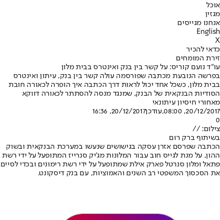
אוכל
מגזין
אנחנו מגייסים
English
X
כדאי להכיר
זירת המומחים
עו”ד נועם קוריס: על קשר בין בנק ואינטרס בבית מלון
בפרשה הנובעת מכתבה שפורסמה עולה קשר בין בנק, עיתון ואינטרס
בבית מלון, כשכל אחד יכול לראות דרך הכתבה איך הופרה לכאורה חובת
הסודיות הבנקאית של הבנק, שמנגד מנסה להסתתר לכאורה דווקא
מאחורי חיסיון עיתונאי
20/12/2017, 08:00
,עודכן
20/12/2017, 16:36
0
צילום: //
בשיתוף ברק רום
הכתבה שפרסם אזרן עסקה בגישושים שנעשו במערכת הבנקאית ובשוק
ההון, על מנת לגייס חוב עבור המלונות מג’יק סנרייז המתופעל על ידי רשת
פתאל ומלון סנרטל פארק אילת שמתופעל על ידי רשת רימונים ובכדי לסיים
את הסכסוך המשפטי רב השנים והאמוציות, עם בנק דיסקונט.