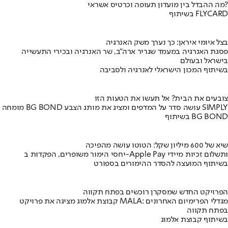
מה ההבדל בין מועדון תעופה וכרטיס אשראי?
בשיתוף FLYCARD
בצל איומי איראן: כך נערך משק האנרגיה
פסגת האנרגיה במעמד שגריר ארה"ב, שר האנרגיה ובכירי התעשייה
בישראל ובעולם
בשיתוף המכון הישראלי לאנרגיה ולסביבה
צובעים את הבית? אל תעשו את הטעות הזו
מומחה BG BOND עושה סדר על המדפים ומציג את מותג הצבע SIMPLY
בשיתוף BG BOND
שיא של 600 מיליון שקל: הטוטו עושה מהפיכה
יחסי הימור משופרים, הפקדות ב-Apple Pay ותשלום זכיות מיידי
בשיתוף המועצה להסדר ההימורים בספורט
הפרויקט החדש שמסקרן רוכשים בפתח תקווה
קבוצת אלמוג מציגה את פרויקט MALA: מגדלי הפרימיום האחרונים
בפתח תקווה
בשיתוף קבוצת אלמוג