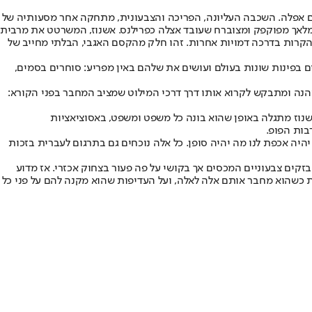
תהום אפלה. השכבה העליונה, הפריכה והצבעונית, מתחקה אחר מסעותיה של
ק מלאך מפוקפק ומצוברח שעובד אצלה כפרילנס. אשנוז, המשרטט את מרבית
להקרות בדרכה דמויות אחרות. זהו חלק מהקסם האגבי, הבלתי מחייב של
ם בפינות שונות בעולם ועושים את שלהם באין מפריע: סוחרים בסמים,
 מהנה ומתבקש לקרוא אותו דרך דרכי המילוט שמציב המחבר בפני הקורא:
אשנוז מתגלה באופן שהוא בונה כל משפט ומשפט, באסוציאציות
בות הפופ.
יה אכפת לנו מה יהיה סופן. כל אלה נוכחים גם בתרגום לעברית בזכות
פתיתי קונפטי והבזקים צבעוניים המכסים אך בקושי על פה פעור בצחוק אכזרי. אז מדוע
ת כשהוא מחבר אותם אלה לאלה, ועל העדיפות שהוא מקנה להם על פני כל