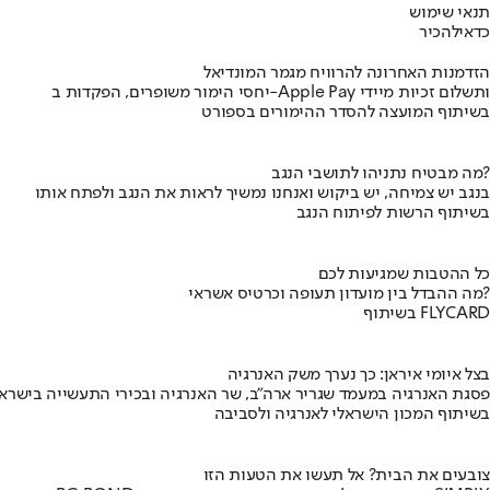
תנאי שימוש
כדאי
להכיר
הזדמנות האחרונה להרוויח מגמר המונדיאל
יחסי הימור משופרים, הפקדות ב-Apple Pay ותשלום זכיות מיידי
בשיתוף המועצה להסדר ההימורים בספורט
מה מבטיח נתניהו לתושבי הנגב?
בנגב יש צמיחה, יש ביקוש ואנחנו נמשיך לראות את הנגב ולפתח אותו
בשיתוף הרשות לפיתוח הנגב
כל ההטבות שמגיעות לכם
מה ההבדל בין מועדון תעופה וכרטיס אשראי?
בשיתוף FLYCARD
בצל איומי איראן: כך נערך משק האנרגיה
פסגת האנרגיה במעמד שגריר ארה"ב, שר האנרגיה ובכירי התעשייה בישראל
בשיתוף המכון הישראלי לאנרגיה ולסביבה
צובעים את הבית? אל תעשו את הטעות הזו