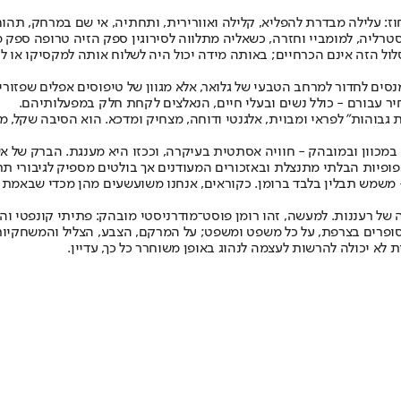
אחוז: עלילה מבדרת להפליא, קלילה ואוורירית, ותחתיה, אי שם במרחק, 
אוסטרליה, למומביי וחזרה, כשאליה מתלווה לסירוגין ספק הזיה טרופה ספ
סלול הזה אינם הכרחיים; באותה מידה יכול היה לשלוח אותה למקסיקו או 
ים לחדור למרחב הטבעי של גלואר, אלא מגוון של טיפוסים אפלים שפזורי
ר עבורם - כולל נשים ובעלי חיים, הנאלצים לקחת חלק במפעלותיהם.
ת גבוהות" לפראי ומבוית, אלגנטי ודוחה, מצחיק ומדכא. הוא הסיבה שקל,
- במכוון ובמובהק - חוויה אסתטית בעיקרה, וככזו היא מענגת. הברק של 
בפופיות הבלתי מתנצלת ובאזכורים המעודנים אך בולטים מספיק לגיבורי תר
 משמש תבלין בלבד ברומן. כקוראים, אנחנו משועשעים מהן מכדי שבאמת יה
199 ועדיין מנשבת ממנו תחושה עזה של רעננות. למעשה, זהו רומן פוסט־מודרניסטי מובהק: 
הסופרים בצרפת, על כל משפט ומשפט; על המרקם, הצבע, הצליל והמשחקיו
לא יכולה להרשות לעצמה לנהוג באופן משוחרר כל כך, עדיין.