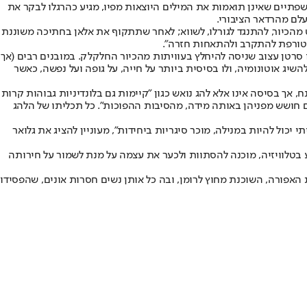
 שפתיים שאינן תואמות את המילים היוצאות מפיו, מגיע כהרגלו לבקר את
לם מהרדאר הציבורי.
מהכיור, להתנגד לגורלו, לשווא; לאחר שתתקוף את אלאן בחתיכה משוננת
 מטורפת להתקרב ולהתאחות חזרה".
 סרטן עצוב שניסה להיחלץ בעוויתות מהכיור החלקלק. במובנים רבים (אך
שיג אוטונומיה, ולו בסיסית ביותר על חייה, על גופה ועל נפשה, כאשר
, אך בסיסה אינו אלא להג נואש כגון "קיימות גם בלונדיניות גבוהות קרות
ם חושש מפניהן באותה מידה, מהסיבות ההפוכות". כל תכליתו של הלהג
יכול להיות במנילה, מוכר סיגריות ביחידות", מעוניין להציג את גלואר
בטלוויזיה, מוכנה להסתוות ולכער את עצמה על מנת לשמור על חירותה
האפורה, השוכנת מחוץ לרומן, ובה כל אותן נשים חסרות אונים, שהפסידו