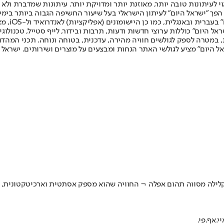
לעיתונות טובה יותר, מאוזנת יותר ומדויקת יותר. עיתונות שמדברת ולא צ
שלום. המהדורה המודפסת הראשונה פורסמה ב-30 ביולי 2007, וב-2010 הפך "ישראל היום" לעיתון הישראלי בעל שי
לחמנוביץ,
ל היום" כוללות ערוצי חדשות ודעות, תרבות ובידור, לייף סטייל, טכנולוגיה
ברית, במטרה לספק לגולשים חוויה מהירה, עדכנית, בטוחה ונוחה. תכני המה
ל היום" מציע לגולשי האתר הנחות ומבצעים על מוצרים ושירותים. ישראל 
 קלילה מסווה תהום אפלה ¬ החוויה שהוא מספק אסתטית וארכיטקטונית, ו
י.אף.פי.