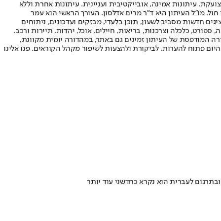
ועקת. עיתונות אמינה, אובייקטיבית ועניינית. עיתונות אחרת וללא
עור החשיפה הגבוה ביותר בימי חול. מו"ל העיתון היא ד"ר מרים אדלסון. העורך הראשי הוא עמר
 והעורך המייסד הוא עמוס רגב. אתרי האינטרנט של "ישראל היום" בעברית ובאנגלית, כמו כן היישומונים (אפליקציות) לאנדרואיד ול-iOS, מציגים חדשות מסביב לשעון, תוכן בלעדי, מבזקים ועדכונים, ניתוחים
, ספורט, כלכלה וצרכנות, בריאות, חיילים, אוכל, יהדות, תיירות ורכב.
דורה המודפסת של העיתון זמינים גם באתר, במהדורה יומית מקוונת,
היום פתוח להערות, לביקורת ולהצעות לשיפור מקהל הקוראים. פנו אלינו
בתרגום לעברית הוא נקרא כחדשני עוד יותר