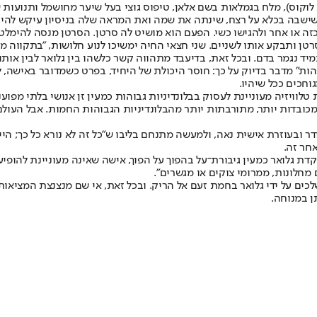
ת לוקוס), מלח בגמלאות בשם אלאן, טיפוס גוצי בעל שיער מחושמל ותנועות
שישבה בכלא על רצח, שינתה את שמה ואת המראה שלה בניסיון עיקש להיע
ה או אחר ולהגישו כשי. הפעם הוא מושיט לה סרטן. הסרטן מנסה להימלט 
רטן ותבקע אותו לשניים. שני חצאי החיה ימשיכו לנוע חלושות, "בתקווה
ד נגמר בדם. ובכל זאת, בדיעבד מתהווה קשר כלשהו בין גלואר לבין אותו
הות" מדבר בדיוק על כך: חוסר היכולת של היחיד, בפרט כשמדובר באישה, לה
חכים ככל שיהיו.
וויזיה מעוניינת לעסוק בבלונדיניות גבוהות כמעין זן אנושי בלתי מפוענח
מכובדות יותר, מתורבתות יותר מהבלונדיניות הגבוהות החמות. אבל העול
ובעוזרת אישית נאה, ולמעשה מתנחם בליבו ש"כל זה לא נורא כל כך; הייתי 
חר זה.
גלואר כמעין גיבורת־על בהפוך על הפוך, אישה שאינה מעוניינת להופיע 
חלונות, ממרומי צוקים או מגשרים".
ים על ידי גלואר בחמת זעם אל הריק. ובכל זאת, אי שם מנצנצת המציאות 
ן במנוחה.