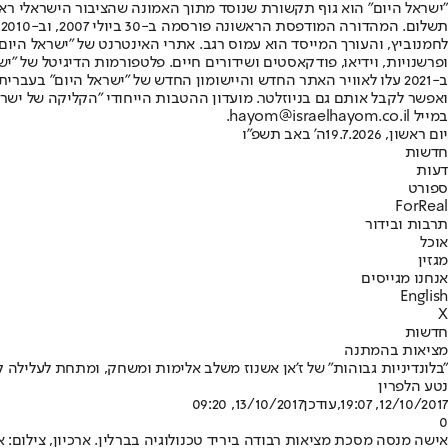
"ישראל היום" הוא גוף תקשורת שנוסד מתוך האמונה שהציבור הישראלי ראוי 
ת
ופרשנויות, וידיאו, פודקאסטים ושידורים חיים. פלטפורמות הדיגיטל של "ישרא
ב-2021 עלו לאוויר האתר החדש והיישומון החדש של "ישראל היום" בע
ואפשר לקבל אותם גם בניוזלטר. מועדון ההטבות הייחודי "הקליקה של ישרא
במייל hayom@israelhayom.co.il.
יום ראשון, 19.7.2026
ה' באב תשפ"ו
חדשות
דעות
ספורט
ForReal
תרבות ובידור
אוכל
מגזין
אנחנו מגייסים
English
X
חדשות
מציאות בהמתנה
"בלונדיניות גבוהות" של ז'אן אשנוז משלב אלימות ומשחק, ומתחת לעלילה
נטע הלפרין
12/10/2017, 19:07
,עודכן
13/10/2017, 09:20
0
אישה מנסה מסכת מציאות רבודה ביריד טכנולוגיה בברלין. ארכיון, צילום: אי