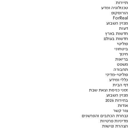
תיירות
טכנולוגיה ומדע
הורוסקופ
ForReal
מגזין השבוע
דעות
חדשות בארץ
חדשות בעולם
פוליטי
ביטחוני
חינוך
בריאות
משפט
תחבורה
פוליטי-מדיני
כללי ומידע
דף הבית
זמני כניסת וצאת שבת
מגזין השבוע
בחירות 2026
אודות
צור קשר
נבחרת הכתבים והפרשנים
מדיניות פרטיות
הצהרת נגישות