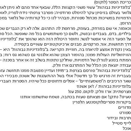
כריכת הספר (לוקוס)
"בלונדיניות גבוהות" עשוי משני הקצוות הללו, שבאף אחד מהם לא ניתן ל
גלואר בעולם בניסיון עקר להימלט מרודפיה: מפרבר צרפתי נידח לפריז, ל
הדמויות במשיכות מכחול ספורות, מבהיר לנו כי כל קורותיה של גלואר במ
הרומן.
וכאמור, אי שם במרחק, בעומק, מרחפת לה התהום. אלה לא רק הגברים שמנס
בילדים, בדם, בעבדים ובנשק, ולשם כך משתמשים בכל מה שאפשר. הכל סחי
על הפער הזה אי אפשר לגשר. וחוסר היכולת הזה הוא שהופך את "בלונדיניו
דרך תחושות, אור, מרקמים, מבנים ארכיטקטוניים עשויים בקפידה.
באין נקודת אמצע להיאחז בה, חוויית הקריאה ב"בלונדיניות גבוהות" היא 
הוויזואליות העולות ממנו; בהומור הצונן שהוא אלגנטי גם כשהוא גס רוח; 
המתח בנוגע לגורלן של הדמויות, שחלקן נתונות בשלב זה או אחר בסכנה -
עבודה יוצאת מן הכלל של המתרגם ארז וולק.
"בלונדיניות גבוהות" פורסם בצרפת ב־5
בעברית זה מרגיש כל כך חדשני? אולי בשל ההתענגות של אשנוז, מבכירי 
שאר הרכיבים ה"משמעותיים" - אפלים ודחופים ככל שיהיו. הספרות העברית 
בלונדיניות גבוהות / ז'אן אשנוז
מצרפתית: ארז וולק; לוקוס, 230 עמ'
טעינו? נתקן! אם מצאתם טעות בכתבה, נשמח שתשתפו אותנו
ביקורות ספרים
לוקוס
נטע הלפרין
מדורים
ספורט
תרבות ובידור
לייף סטייל
אוכל