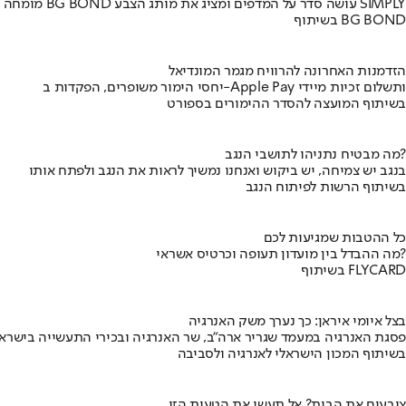
מומחה BG BOND עושה סדר על המדפים ומציג את מותג הצבע SIMPLY
בשיתוף BG BOND
הזדמנות האחרונה להרוויח מגמר המונדיאל
יחסי הימור משופרים, הפקדות ב-Apple Pay ותשלום זכיות מיידי
בשיתוף המועצה להסדר ההימורים בספורט
מה מבטיח נתניהו לתושבי הנגב?
בנגב יש צמיחה, יש ביקוש ואנחנו נמשיך לראות את הנגב ולפתח אותו
בשיתוף הרשות לפיתוח הנגב
כל ההטבות שמגיעות לכם
מה ההבדל בין מועדון תעופה וכרטיס אשראי?
בשיתוף FLYCARD
בצל איומי איראן: כך נערך משק האנרגיה
פסגת האנרגיה במעמד שגריר ארה"ב, שר האנרגיה ובכירי התעשייה בישראל
בשיתוף המכון הישראלי לאנרגיה ולסביבה
צובעים את הבית? אל תעשו את הטעות הזו