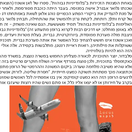
באחת הסצנות הזכירות ב"בלונדיניות גבוהות", ספרו של ז'אן אשנוז (הוצא
שכנתו גלואר אבגרל, אישה במנוסה. בעבר היתה כוכבת מפורסמת, ולאחר 
על מנת להצדיק את ביקורי הפתע הכפויים נוהג אלאן לשאת באמתחתו דג כז
של קרח ותלך, רותחת, לקחת גרזן ולהמשיך את שהתחילה, תבחין גלואר בס
האלימות ב"בלונדיניות גבוהות" תמיד משעשעת, הגם שאינה משחק - זה תמי
לא באופן מוחלט; יש דרכים רבות לקרוא ברומן מתעתע זה) "בלונדיניות גבו
ניצבת מולה מערכת ממוסדת, ביורוקרטית, גברית, בעלת מטרות ויעדים, מגו
ואכן אשנוז אינו חושש להגחיך ככל האפשר את אותה מערכת גברית. תוכנית טל
ששוקלות את מילותיהן, רואות ראיית רנטגן, מתלבשות בקפידה. אלה אולי 
הזה הוא להיות בטלוויזיה.
סלבדור, יוצר התוכנית, לכאורה מצליחן החמוש במשרה נוצצת, במשרד מהודר 
כאקזמפלר בתוכנית, ולכן פוצח במרדף אחריה ושולח חוקרים פרטיים בזה א
אלא שהיא משיבה מלחמה שערה: ביקום המשונה וההרמטי של הרומן מתפקדת 
וכתוצאה מכך מפתחת תשוקה כמעט חייתית, "חסרת שליטה, לזרוק אנשים מ
לרגעים הרומן הזה הוא כמעט קומיקס; אין בנו אמפתיה לכל האנשים שמושלכ
בקרב על חירותן או לא יצאו אליו כלל, או סתם נשים שהיו רוצות שיעזבו אות