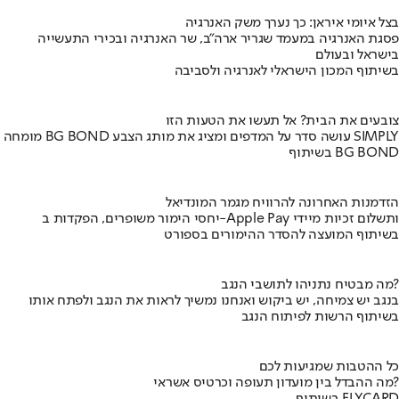
בצל איומי איראן: כך נערך משק האנרגיה
פסגת האנרגיה במעמד שגריר ארה"ב, שר האנרגיה ובכירי התעשייה
בישראל ובעולם
בשיתוף המכון הישראלי לאנרגיה ולסביבה
צובעים את הבית? אל תעשו את הטעות הזו
מומחה BG BOND עושה סדר על המדפים ומציג את מותג הצבע SIMPLY
בשיתוף BG BOND
הזדמנות האחרונה להרוויח מגמר המונדיאל
יחסי הימור משופרים, הפקדות ב-Apple Pay ותשלום זכיות מיידי
בשיתוף המועצה להסדר ההימורים בספורט
מה מבטיח נתניהו לתושבי הנגב?
בנגב יש צמיחה, יש ביקוש ואנחנו נמשיך לראות את הנגב ולפתח אותו
בשיתוף הרשות לפיתוח הנגב
כל ההטבות שמגיעות לכם
מה ההבדל בין מועדון תעופה וכרטיס אשראי?