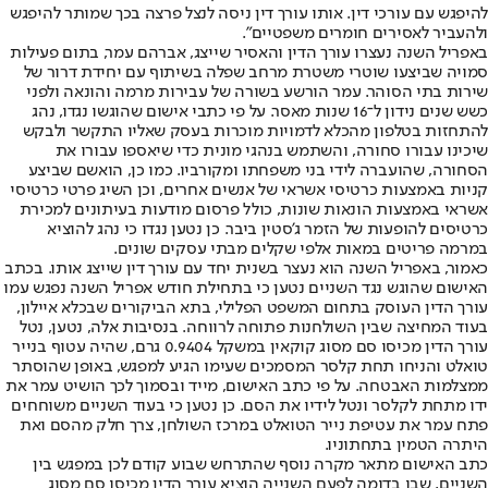
להיפגש עם עורכי דין. אותו עורך דין ניסה לנצל פרצה בכך שמותר להיפגש
ולהעביר לאסירים חומרים משפטיים".
באפריל השנה נעצרו עורך הדין והאסיר שייצג, אברהם עמר, בתום פעילות
סמויה שביצעו שוטרי משטרת מרחב שפלה בשיתוף עם יחידת דרור של
שירות בתי הסוהר. עמר הורשע בשורה של עבירות מרמה והונאה ולפני
כשש שנים נידון ל־16 שנות מאסר. על פי כתבי אישום שהוגשו נגדו, נהג
להתחזות בטלפון מהכלא לדמויות מוכרות בעסק שאליו התקשר ולבקש
שיכינו עבורו סחורה, והשתמש בנהגי מונית כדי שיאספו עבורו את
הסחורה, שהועברה לידי בני משפחתו ומקורביו. כמו כן, הואשם שביצע
קניות באמצעות כרטיסי אשראי של אנשים אחרים, וכן השיג פרטי כרטיסי
אשראי באמצעות הונאות שונות, כולל פרסום מודעות בעיתונים למכירת
כרטיסים להופעות של הזמר ג'סטין ביבר. כן נטען נגדו כי נהג להוציא
במרמה פריטים במאות אלפי שקלים מבתי עסקים שונים.
כאמור, באפריל השנה הוא נעצר בשנית יחד עם עורך דין שייצג אותו. בכתב
האישום שהוגש נגד השניים נטען כי בתחילת חודש אפריל השנה נפגש עמו
עורך הדין העוסק בתחום המשפט הפלילי, בתא הביקורים שבכלא איילון,
בעוד המחיצה שבין השולחנות פתוחה לרווחה. בנסיבות אלה, נטען, נטל
עורך הדין מכיסו סם מסוג קוקאין במשקל 0.9404 גרם, שהיה עטוף בנייר
טואלט והניחו תחת קלסר המסמכים שעימו הגיע למפגש, באופן שהוסתר
ממצלמות האבטחה. על פי כתב האישום, מייד ובסמוך לכך הושיט עמר את
ידו מתחת לקלסר ונטל לידיו את הסם. כן נטען כי בעוד השניים משוחחים
פתח עמר את עטיפת נייר הטואלט במרכז השולחן, צרך חלק מהסם ואת
היתרה הטמין בתחתוניו.
כתב האישום מתאר מקרה נוסף שהתרחש שבוע קודם לכן במפגש בין
השניים, שבו בדומה לפעם השנייה הוציא עורך הדין מכיסו סם מסוג