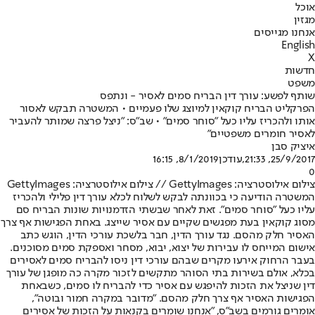
אוכל
מגזין
אנחנו מגייסים
English
X
חדשות
משפט
שותף לפשע: עורך דין הבריח סמים לאסיר - ונתפס
הפרקליט הבריח קוקאין למיוצג שלו פעמיים • המשטרה תבקש לאסור
אותו ולהכריז עליו כעל "סוחר סמים" • שב"ס: "ניצל פרצה שמותר להעביר
לאסיר חומרים משפטיים"
איציק סבן
25/9/2017, 21:33
,עודכן
8/1/2019, 16:15
0
צילום אילוסטרציה: GettyImages // צילום אילוסטרציה: GettyImages
המשטרה הודיעה כי בכוונתה לבקש לשלוח לכלא עורך דין פלילי ולהכריז
עליו כעל "סוחר סמים". זאת לאחר שבשתי הזדמנויות שונות הבריח סם
מסוג קוקאין בעת מפגשים שקיים עם אסיר שייצג. באחת הפגישות אף צרך
האסיר חלק מהסם. נגד עורך הדין, חבר בלשכת עורכי הדין, הוגש כתב
אישום המייחס לו עבירות של יצוא, יבוא, מסחר ואספקת סמים מסוכנים.
בעבר הרחוק אירעו מקרים שבהם עורכי דין ניסו להבריח סמים לאסירים
בכלא, אולם בשירות בתי הסוהר מתקשים לזכור מקרה כה מופגן של עורך
דין שניצל את הזכות להיפגש עם אסיר כדי להבריח לו סמים, כשבאחת
הפגישות האסיר אף צרך חלק מהסם. "מדובר במקרה חמור ובוטה",
אומרים גורמים בשב"ס, "אנחנו שומרים בקנאות על הזכות של אסירים