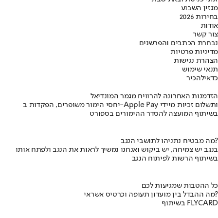
מגזין השבוע
בחירות 2026
אודות
צור קשר
נבחרת הכתבים והפרשנים
מדיניות פרטיות
הצהרת נגישות
תנאי שימוש
כדאי
להכיר
הזדמנות האחרונה להרוויח מגמר המונדיאל
יחסי הימור משופרים, הפקדות ב-Apple Pay ותשלום זכיות מיידי
בשיתוף המועצה להסדר ההימורים בספורט
מה מבטיח נתניהו לתושבי הנגב?
בנגב יש צמיחה, יש ביקוש ואנחנו נמשיך לראות את הנגב ולפתח אותו
בשיתוף הרשות לפיתוח הנגב
כל ההטבות שמגיעות לכם
מה ההבדל בין מועדון תעופה וכרטיס אשראי?
בשיתוף FLYCARD