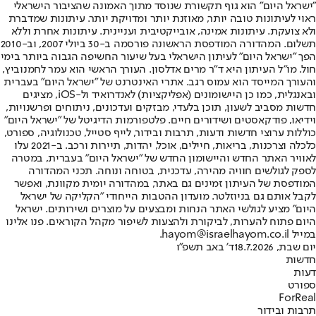
"ישראל היום" הוא גוף תקשורת שנוסד מתוך האמונה שהציבור הישראלי
ראוי לעיתונות טובה יותר, מאוזנת יותר ומדויקת יותר. עיתונות שמדברת
ולא צועקת. עיתונות אמינה, אובייקטיבית ועניינית. עיתונות אחרת וללא
תשלום. המהדורה המודפסת הראשונה פורסמה ב-30 ביולי 2007, וב-2010
הפך "ישראל היום" לעיתון הישראלי בעל שיעור החשיפה הגבוה ביותר בימי
חול. מו"ל העיתון היא ד"ר מרים אדלסון. העורך הראשי הוא עמר לחמנוביץ,
והעורך המייסד הוא עמוס רגב. אתרי האינטרנט של "ישראל היום" בעברית
ובאנגלית, כמו כן היישומונים (אפליקציות) לאנדרואיד ול-iOS, מציגים
חדשות מסביב לשעון, תוכן בלעדי, מבזקים ועדכונים, ניתוחים ופרשנויות,
וידיאו, פודקאסטים ושידורים חיים. פלטפורמות הדיגיטל של "ישראל היום"
כוללות ערוצי חדשות ודעות, תרבות ובידור, לייף סטייל, טכנולוגיה, ספורט,
כלכלה וצרכנות, בריאות, חיילים, אוכל, יהדות, תיירות ורכב. ב-2021 עלו
לאוויר האתר החדש והיישומון החדש של "ישראל היום" בעברית, במטרה
לספק לגולשים חוויה מהירה, עדכנית, בטוחה ונוחה. תכני המהדורה
המודפסת של העיתון זמינים גם באתר, במהדורה יומית מקוונת, ואפשר
לקבל אותם גם בניוזלטר. מועדון ההטבות הייחודי "הקליקה של ישראל
היום" מציע לגולשי האתר הנחות ומבצעים על מוצרים ושירותים. ישראל
היום פתוח להערות, לביקורת ולהצעות לשיפור מקהל הקוראים. פנו אלינו
במייל hayom@israelhayom.co.il.
יום שבת, 18.7.2026
ד' באב תשפ"ו
חדשות
דעות
ספורט
ForReal
תרבות ובידור