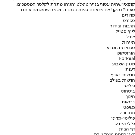
קוקאין שהיה עטוף בנייר טואלט והניחו מתחת לקלסר המסמכים.
טעינו? נתקן! אם מצאתם טעות בכתבה, נשמח שתשתפו אותנו
מדורים
ספורט
תרבות ובידור
לייף סטייל
אוכל
תיירות
טכנולוגיה ומדע
הורוסקופ
ForReal
מגזין השבוע
דעות
חדשות בארץ
חדשות בעולם
פוליטי
ביטחוני
חינוך
בריאות
משפט
תחבורה
פוליטי-מדיני
כללי ומידע
דף הבית
זמני כניסת וצאת שבת