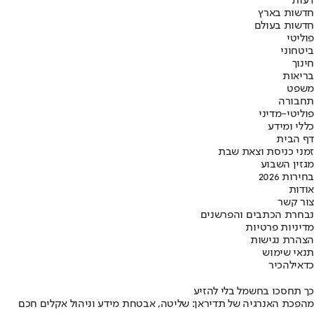
דעות
חדשות בארץ
חדשות בעולם
פוליטי
ביטחוני
חינוך
בריאות
משפט
תחבורה
פוליטי-מדיני
כללי ומידע
דף הבית
זמני כניסת וצאת שבת
מגזין השבוע
בחירות 2026
אודות
צור קשר
נבחרת הכתבים והפרשנים
מדיניות פרטיות
הצהרת נגישות
תנאי שימוש
כדאי
להכיר
כך תחסכו בחשמל בלי להזיע
מהפכת האנרגיה של תדיראן: שליטה, אבטחת מידע וניהול אקלים חכם