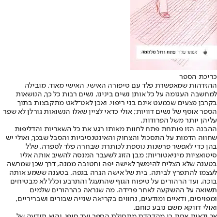
כריכת הספר
ההזדהות שמאפשרת פלד עם סיפורה האישי, האישי מאוד, מובילה
למחשבה העגומה על כל אותן נשים בינינו, נשים רבות כל כך, הנושאות
בקרבן פצעים שכמעט אינם בני ריפוי. ואכן לאט־לאט מתקבצות בתוך
הספר אוסף של נשים דוויות; אולי כדאי לציין שאלו הנשואות גורלן לא שפר
עליהן יותר משל הפרודות.
ההבנה הזו פותחת פתח לחוות מאותו רגע את כל השאריות והדליפות
שחווה הדמות על התסכול והצחוק והאינטנסיביות והסבל שבכך, ואולי יש
בהן כדי לאפשר פרשנות נוספת לכותרת שבחרה פלד לספרה. שלל
סיטואציות מיניאטוריות: מבן הזוג לשעבר המנסה להשיב אותה אליו
בטענה שלא הצליח להימשך לאישה יפה וחטובה ממנה, דרך שכן שמרשה
לעצמו להתפרץ לביתה, בית של אישה הגרה בגפה, בטענה ששמע אותה
בוכה, ועד הרהורים על טיפוח הגוף שהתעגל והתרבע וכלל לא מבטיחים
תשואה על ההשקעה לאחר פרידה. מה שנראה כהרהורים שלמים
ומפויסים, ודאיים ומודעים, נחווים בקריאה שנייה שבורים ושבריריים,
ואולי דווקא משם נובע כוחם.
אך ודאות אחת כן מהדהדת מתחילת הספר ועד סופו, והיא תודעה של