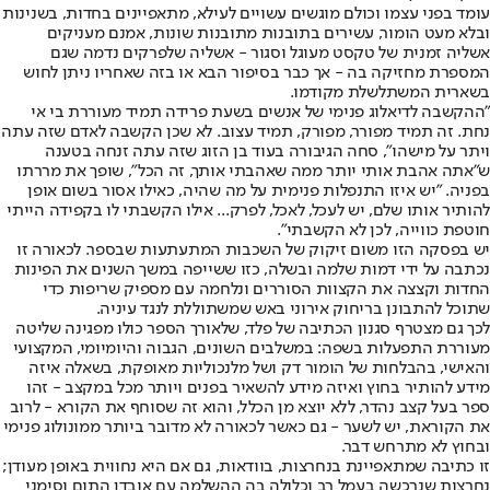
עומד בפני עצמו וכולם מוגשים עשויים לעילא, מתאפיינים בחדות, בשנינות
ובלא מעט הומור, עשירים בתובנות מתובנות שונות, אמנם מעניקים
אשליה זמנית של טקסט מעוגל וסגור - אשליה שלפרקים נדמה שגם
המספרת מחזיקה בה - אך כבר בסיפור הבא או בזה שאחריו ניתן לחוש
בשארית המשתלשלת מקודמו.
"ההקשבה לדיאלוג פנימי של אנשים בשעת פרידה תמיד מעוררת בי אי
נחת. זה תמיד מפורר, מפורק, תמיד עצוב. לא שכן הקשבה לאדם שזה עתה
ויתר על מישהו", סחה הגיבורה בעוד בן הזוג שזה עתה זנחה בטענה
ש"אתה אהבת אותי יותר ממה שאהבתי אותך, זה הכל", שופך את מררתו
בפניה. "יש איזו התנפלות פנימית על מה שהיה, כאילו אסור בשום אופן
להותיר אותו שלם, יש לעכל, לאכל, לפרק... אילו הקשבתי לו בקפידה הייתי
חוטפת כווייה, לכן לא הקשבתי".
יש בפסקה הזו משום זיקוק של השכבות המתעתעות שבספר. לכאורה זו
נכתבה על ידי דמות שלמה ובשלה, כזו ששייפה במשך השנים את הפינות
החדות וקצצה את הקצוות הסוררים ונלחמה עם מספיק שריפות כדי
שתוכל להתבונן בריחוק אירוני באש שמשתוללת לנגד עיניה.
לכך גם מצטרף סגנון הכתיבה של פלד, שלאורך הספר כולו מפגינה שליטה
מעוררת התפעלות בשפה: במשלבים השונים, הגבוה והיומיומי, המקצועי
והאישי, בהבלחות של הומור דק ושל מלנכוליות מאופקת, בשאלה איזה
מידע להותיר בחוץ ואיזה מידע להשאיר בפנים ויותר מכל במקצב - זהו
ספר בעל קצב נהדר, ללא יוצא מן הכלל, והוא זה שסוחף את הקורא - לרוב
את הקוראת, יש לשער - גם כאשר לכאורה לא מדובר ביותר ממונולוג פנימי
ובחוץ לא מתרחש דבר.
זו כתיבה שמתאפיינת בנחרצות, בוודאות, גם אם היא נחווית באופן מעודן;
נחרצות שנרכשה בעמל רב וכלולה בה ההשלמה עם אובדן התום וסימני