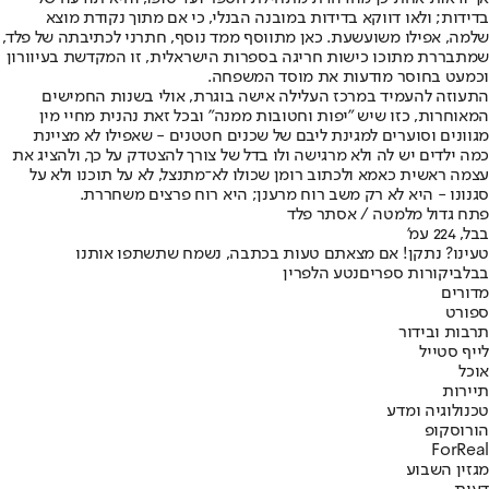
בדידות; ולאו דווקא בדידות במובנה הבנלי, כי אם מתוך נקודת מוצא
שלמה, אפילו משועשעת. כאן מתווסף ממד נוסף, חתרני לכתיבתה של פלד,
שמתבררת מתוכו כישות חריגה בספרות הישראלית, זו המקדשת בעיוורון
וכמעט בחוסר מודעות את מוסד המשפחה.
התעוזה להעמיד במרכז העלילה אישה בוגרת, אולי בשנות החמישים
המאוחרות, כזו שיש "יפות וחטובות ממנה" ובכל זאת נהנית מחיי מין
מגוונים וסוערים למגינת ליבם של שכנים חטטנים - שאפילו לא מציינת
כמה ילדים יש לה ולא מרגישה ולו בדל של צורך להצטדק על כך, ולהציג את
עצמה ראשית כאמא ולכתוב רומן שכולו לא־מתנצל, לא על תוכנו ולא על
סגנונו - היא לא רק משב רוח מרענן; היא רוח פרצים משחררת.
פתח גדול מלמטה / אסתר פלד
בבל, 224 עמ'
טעינו? נתקן! אם מצאתם טעות בכתבה, נשמח שתשתפו אותנו
בבל
ביקורות ספרים
נטע הלפרין
מדורים
ספורט
תרבות ובידור
לייף סטייל
אוכל
תיירות
טכנולוגיה ומדע
הורוסקופ
ForReal
מגזין השבוע