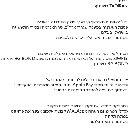
בבית
בשיתוף TADIRAN
בצל האיומים מאיראן: כך נערך משק האנרגיה בישראל
פסגת האנרגיה במעמד שגריר ארה"ב, שר האנרגיה ובכירי התעשייה
בישראל ובעולם
בשיתוף המכון הישראלי לאנרגיה ולסביבה
הסוד לקיר נקי: כך תבחרו צבע שמתאים לבית שלכם
מומחה BG BOND עושה סדר על המדפים ומציג את מותג הצבע SIMPLY
בשיתוף BG BOND
אל תחמיצו! גם אתם יכולים להרוויח מהמונדיאל
יחסי הימור משופרים, הפקדות ב-Apple Pay ותשלום זכיות מיידי
בשיתוף המועצה להסדר ההימורים בספורט
הפרויקט החדש שמסקרן רוכשים בפתח תקווה
קבוצת אלמוג מציגה את פרויקט MALA: מגדלי הפרימיום האחרונים
בפתח תקווה
בשיתוף קבוצת אלמוג