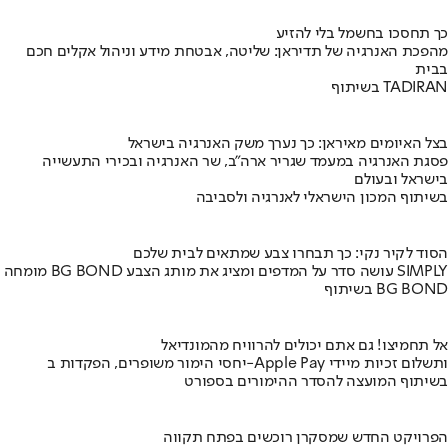
כך תחסכו בחשמל בלי להזיע
מהפכת האנרגיה של תדיראן: שליטה, אבטחת מידע וניהול אקלים חכם
בבית
בשיתוף TADIRAN
בצל האיומים מאיראן: כך נערך משק האנרגיה בישראל
פסגת האנרגיה במעמד שגריר ארה"ב, שר האנרגיה ובכירי התעשייה
בישראל ובעולם
בשיתוף המכון הישראלי לאנרגיה ולסביבה
הסוד לקיר נקי: כך תבחרו צבע שמתאים לבית שלכם
מומחה BG BOND עושה סדר על המדפים ומציג את מותג הצבע SIMPLY
בשיתוף BG BOND
אל תחמיצו! גם אתם יכולים להרוויח מהמונדיאל
יחסי הימור משופרים, הפקדות ב-Apple Pay ותשלום זכיות מיידי
בשיתוף המועצה להסדר ההימורים בספורט
הפרויקט החדש שמסקרן רוכשים בפתח תקווה