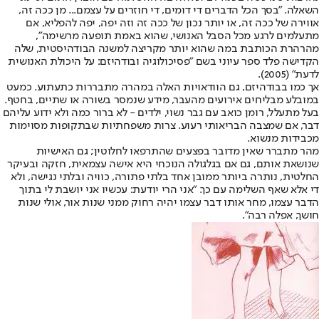
השאלה. "בסך הכל הדברים די דומים, די חוזרים על עצמם... מן ככה זה,
אווירה של ככה זה, או יותר נכון של ככה זה וזה יפה, יפה להפליא, אם
מתעלמים לרגע מכל הסבל האנושי, שהוא באמת תופעה מרשימה",
מהרהרת הכותבת במה שהוא יותר מקריצה למשנה הבודהיסטית, שלה
הקדישה פלד ספר עיוני בשם "פסיכולוגיה ובודהיזם: על היכולת האנושית
לדעת" (2005).
אך כמו בבודהיזם, גם הוודאויות האלה במהרה מתבררות כתעתוע. כמעט
במובלע מבליחים אירועים מהעבר, מידע שנמסר בשורה או שתיים, בחטף.
בעל מתעלל, רומן כואב עם גבר נשוי, ילדים - לא ברור כמה ולא ידוע עליהם
דבר, אם שמצבה הבריאותי רעוע. צרות משפחתיות שבתקופות מסוימות
מכבידות מנשוא.
מהר מתברר שאין מדובר בפצעים שהתרפאו לחלוטין; גם האישיות
שנושאת אותם, גם אם בגלגולה הנוכחי היא אישה עצמאית, חזקה ובעיקר
החלטית, נותרה ביותר ממובן אחד בלתי פתורה, כוויה ובלתי נגישה, ולא
די אלא שאף השלימה עם כך. "אני הרי יודעת: עכשיו אני יושבת לי בתוך
הדבר עצמו, מחר אותו דבר עצמו יהיה רחוק ממני שנות אור, אולי שנות
חושך, אפלה רבה".