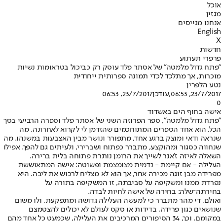
אוכל
מגזין
אנחנו מגייסים
English
X
חדשות
פרפרי תעתוע
"פתח גדול מלמטה" של אסתר פלד עוסק רק כביכול בטראומות נשיות
מוכרות, אך מתלכד לכדי תמונה ספרותית ייחודית
נטע הלפרין
23/7/2017, 06:53
,עודכן
23/7/2017, 06:53
0
אישה בחוף הים באשדוד
"פתח גדול מלמטה", ספר הפרוזה השני של אסתר פלד וספרה הרביעי בסך
הכל, הוא אחד הספרים המתוחכמים שהזדמן לי לקרוא לאחרונה. מה
שנראה ודאי ומוצק ברגע אחד, מתפורר ונושר מבין האצבעות במשנהו. מה
שנחווה כסגור ומהוקצע, מתברר כפתוח ושברירי, ולעיתים גם להפך. אפילו
השאלה לאיזה ז'אנר לשייך את הרומן נותרת פתוחה בלית ברירה.
העלילה - אם קיימת - נדמית מצומצמת ופשוטה: אישה המתאוששת
מפרידה מבן זוגה מכירה אחר, אך הוא לא מצליח לרכוש את ליבה. היא
נפרדת ממנו ומשקיפה על סביבתה, זו המשקיפה בתורה על
בחירתה־שלה: בחירה של אישה לחיות לבדה.
ואולם, די מהר מתברר כי למעשה העלילה גדושה ומתפקעת, ולו משום
שנושאים כגון פרידה, בדידות או סקס לעולם לא יכולים להצטמצם
במקומם. וכך, 34 הסיפורים המרכיבים את העלילה, שכמעט כל אחד מהם