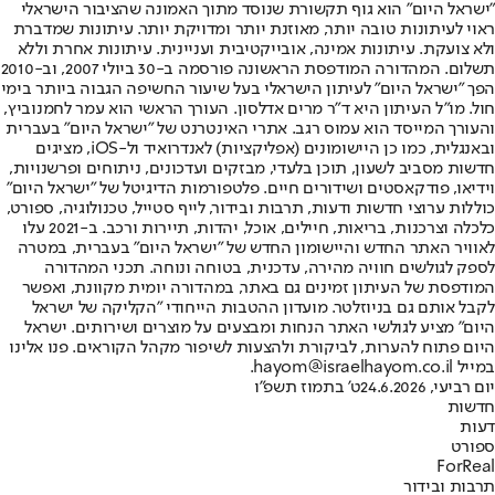
"ישראל היום" הוא גוף תקשורת שנוסד מתוך האמונה שהציבור הישראלי
ראוי לעיתונות טובה יותר, מאוזנת יותר ומדויקת יותר. עיתונות שמדברת
ולא צועקת. עיתונות אמינה, אובייקטיבית ועניינית. עיתונות אחרת וללא
תשלום. המהדורה המודפסת הראשונה פורסמה ב-30 ביולי 2007, וב-2010
הפך "ישראל היום" לעיתון הישראלי בעל שיעור החשיפה הגבוה ביותר בימי
חול. מו"ל העיתון היא ד"ר מרים אדלסון. העורך הראשי הוא עמר לחמנוביץ,
והעורך המייסד הוא עמוס רגב. אתרי האינטרנט של "ישראל היום" בעברית
ובאנגלית, כמו כן היישומונים (אפליקציות) לאנדרואיד ול-iOS, מציגים
חדשות מסביב לשעון, תוכן בלעדי, מבזקים ועדכונים, ניתוחים ופרשנויות,
וידיאו, פודקאסטים ושידורים חיים. פלטפורמות הדיגיטל של "ישראל היום"
כוללות ערוצי חדשות ודעות, תרבות ובידור, לייף סטייל, טכנולוגיה, ספורט,
כלכלה וצרכנות, בריאות, חיילים, אוכל, יהדות, תיירות ורכב. ב-2021 עלו
לאוויר האתר החדש והיישומון החדש של "ישראל היום" בעברית, במטרה
לספק לגולשים חוויה מהירה, עדכנית, בטוחה ונוחה. תכני המהדורה
המודפסת של העיתון זמינים גם באתר, במהדורה יומית מקוונת, ואפשר
לקבל אותם גם בניוזלטר. מועדון ההטבות הייחודי "הקליקה של ישראל
היום" מציע לגולשי האתר הנחות ומבצעים על מוצרים ושירותים. ישראל
היום פתוח להערות, לביקורת ולהצעות לשיפור מקהל הקוראים. פנו אלינו
במייל hayom@israelhayom.co.il.
יום רביעי, 24.6.2026
ט' בתמוז תשפ"ו
חדשות
דעות
ספורט
ForReal
תרבות ובידור