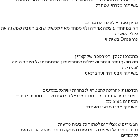
בעלי עסקים מספרים - זה המענק הכספי שעוזר לנו לחזור למסלול
בשיתוף מזרחי טפחות
נקיון פסח - לא מה שהכרתם
דק במיוחד, עוצמה אדירה ולא מפחד מאף מכשול: שואב האבק שמשנה את
כללי המשחק
בשיתוף Dreame
מהמרכז לגולן: המהפכה של קצרין
מה מושך יותר ויותר ישראלים למטרופולין המתפתח של האזור היפה
במדינה?
בשיתוף אבני דרך וי.ד ברזאני
הזדמנות אחרונה להצטרף לנבחרות ישראל במדעים
בואו להכיר את חברי נבחרות ישראל במדעים שכבר מחכים לכם –
המיונים בעיצומם
בשיתוף מרכז מדעני העתיד
הצעירים שמצליחים לפתור כל בעיה מדעית
נבחרת ישראל הצעירה במדעים מעניקה חוויה שהיא הרבה מעבר
ללימודים