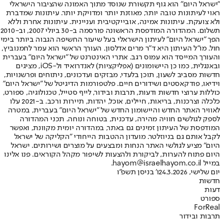
"ישראל היום" הוא גוף תקשורת שנוסד מתוך האמונה שהציבור הישראלי
ראוי לעיתונות טובה יותר, מאוזנת יותר ומדויקת יותר. עיתונות שמדברת
ולא צועקת. עיתונות אמינה, אובייקטיבית ועניינית. עיתונות אחרת וללא
תשלום. המהדורה המודפסת הראשונה פורסמה ב-30 ביולי 2007, וב-2010
הפך "ישראל היום" לעיתון הישראלי בעל שיעור החשיפה הגבוה ביותר בימי
חול. מו"ל העיתון היא ד"ר מרים אדלסון. העורך הראשי הוא עמר לחמנוביץ,
והעורך המייסד הוא עמוס רגב. אתרי האינטרנט של "ישראל היום" בעברית
ובאנגלית, כמו כן היישומונים (אפליקציות) לאנדרואיד ול-iOS, מציגים
חדשות מסביב לשעון, תוכן בלעדי, מבזקים ועדכונים, ניתוחים ופרשנויות,
וידיאו, פודקאסטים ושידורים חיים. פלטפורמות הדיגיטל של "ישראל היום"
כוללות ערוצי חדשות ודעות, תרבות ובידור, לייף סטייל, טכנולוגיה, ספורט,
כלכלה וצרכנות, בריאות, חיילים, אוכל, יהדות, תיירות ורכב. ב-2021 עלו
לאוויר האתר החדש והיישומון החדש של "ישראל היום" בעברית, במטרה
לספק לגולשים חוויה מהירה, עדכנית, בטוחה ונוחה. תכני המהדורה
המודפסת של העיתון זמינים גם באתר, במהדורה יומית מקוונת, ואפשר
לקבל אותם גם בניוזלטר. מועדון ההטבות הייחודי "הקליקה של ישראל
היום" מציע לגולשי האתר הנחות ומבצעים על מוצרים ושירותים. ישראל
היום פתוח להערות, לביקורת ולהצעות לשיפור מקהל הקוראים. פנו אלינו
במייל hayom@israelhayom.co.il.
יום שלישי, 24.3.2026
ו' בניסן תשפ"ו
חדשות
דעות
ספורט
ForReal
תרבות ובידור