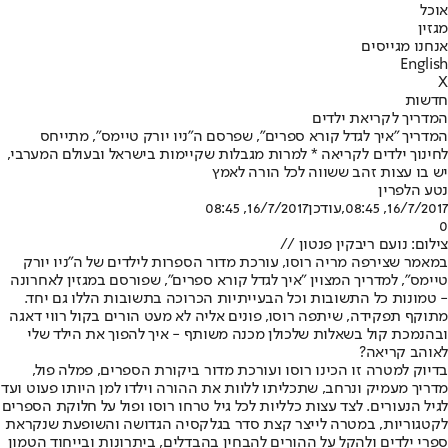
אוכל
מגזין
אנחנו מגייסים
English
X
חדשות
המדריך לקריאת ילדים
המדריך "איך לגדל קורא ספרים", שפרסם ה"ניו יורק טיימס", מתייחס
לחינוך ילדים לקריאה * למרות מגבלות שקיימות בישראל ובעולם המערבי,
יש בו עצות זהב ששווה לכל הורה לאמץ
נטע הלפרין
16/7/2017, 08:45
,עודכן
16/7/2017, 08:45
0
צילום: נועם ריבקין פנטון //
במאמר שצירפה מריה רוסו, עורכת מדור הספרות לילדים של ה"ניו יורק
טיימס", למדריך המצוין "איך לגדל קורא ספרים", שפורסם במגזין לאחרונה
- טמונות כל התשובות וכל הבעייתיות הכרוכה בתשובות הללו גם יחד.
מתוקף תפקידה, שיתפה רוסו, פונים אליה לא מעט הורים בקול רווי דאגה
ובהנמכת קול בשאלות שלכולן מכנה משותף - איך להפוך את הילד שלי
לאוהב קריאה?
בדיוק למטרה זו הכינו רוסו ועורכת מדור ביקורת הספרים, פמלה פול,
מדריך מעמיק ונרחב, שתכליתו ללוות את ההורה וילדו למן היותו פעוט ועד
לגיל הנעורים. לצד עצות כלליות לכל גיל טרחו רוסו ופול על חלוקת הספרים
לקטגוריות, במטרה לייצר קצת סדר בגלקסיה הגדושה והשופעת שנקראת
ספרי ילדים ולהקל על ההורים להבחין בהבדלים, ביתרונות ובייחוד הטמון