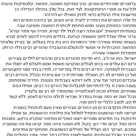
בז'אנרים ספרותיים שונים, כגון קומיקס ומאנגה, ממואר, קלאסיקות טובות
לכל עת או ספרי הרפתקאות. לצד זאת, בכל שלב במהלך הגדילה הן
מייעצות אילו הרגלים כדאי לחזק ומאילו יש להיזהר.
כל אלה הופכים את המדריך ליעיל, נגיש ונעים, אך בהיבט מסוים הוא
מתחוור כמנותק מעט: ממש מתחת לכותרת המשנה מופיעה עצה
באותיות דגושות: "אם אתה רוצה לגדל ילד קורא, תהיה אף אתה קורא".
ברור שילד שגדל לתוך משפחה קוראת, גדולים סיכוייו להפוך לאדם קורא
בעצמו. שפתו עשירה יותר והספרות היא בת בית בעולמו. אך בעידן שלאחר
המחאה החברתית אי אפשר להתעלם מהעובדה שהורים רבים גדלו הרחק
מספרות ומשפה עשירה.
ישראל, כמו ארה"ב, היא מדינת מהגרים ורבים מההורים לילדים צעירים
כיום הם עולים או בנים לעולים שנקרעו משפת אמם ולעולם לא יסגלו את
העברית לעומקה. הורים רבים גדלו בפריפריה, למדו בבתי ספר מקצועיים,
ועל כן חסרים לא רק השכלה ספרותית כי אם עיונית ובכלל, והורים רבים
עובדים מבוקר ועד ערב, ולאו דווקא בעבודות נוצצות. מדריך שמסתפק
בעצה מעין זו בלי להתייחס למגבלות של הורים כה רבים, אפילו כמס
שפתיים, ממילא מכוון לאוכלוסייה שתסתדר לא רע גם בלעדיו.
ובכל זאת יש כמה עצות במדריך שכדאי לכולנו כהורים לאמץ, ללא קשר
לרקע, למצב כלכלי או לזמן פנוי.
התחילו מוקדם:
רבים מן ההורים סבורים שאין טעם להתחיל בשגרת
קריאה לפני שהפעוט מתחיל למלמל את מילותיו הראשונות, אך אפילו
תינוקות בני חודשים ספורים ייצאו נשכרים מסיפור שנקרא ברקע, טוענות
רוסו ופול. קראו מדי יום, בקול, ולא משנה איזה ספר. קראו את מה שמעניין
אתכם. העיקר הוא הצליל של המילים הנשמעות. ממחקרים אחרונים
התברר שככל שהתינוק נחשף לאוצר מילים רחב יותר, אוצר המילים שלו