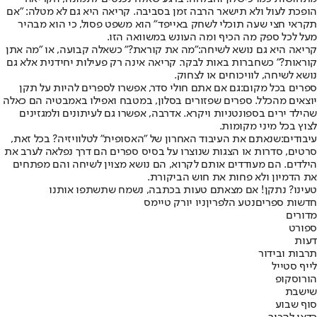
הופכת לעול ולא תישאר הרבה זמן בסביבה. קריאה היא גם לא מטלה: "אם
תקראי חצי שעה תוכלי לשחק באייפד" הוא משפט פסול, כי הוא מבהיר
מעל לכל ספק מה הכיף ומה העונש במשוואה הזו.
קריאה היא גם נושא לשיחה:
"מה את קוראת?" כשאלה קבועה, או "מה אתן
קוראות?" כשחברות באות לבקר. קריאה אינה רק פעילות יחידנית אלא גם
נושא לשיחה, לוויכוחים או לצחוק.
ספרים בכל מקום:
גם אם אתם חולי סדר, אפשרו לספרים להיות על תקן
יוצאים מהכלל. ספרים שפזורים בסלון, במטבח ואפילו באמבטיה הם כאלה
שהילד ירים בספונטניות ויקרא. אדרבה, אפשרו גם לעיתונים ולמגזינים
לצוץ בכל מיני מקומות.
עיבודים:
שנאתם את העיבוד האחרון של "האסופית" לטלוויזיה? בכל זאת,
סרטים, סדרות או הצגות שנוצרו על בסיס ספרים הם דרך נפלאה לערב את
הילדים. הם מעודדים אותם לקרוא, הם נושא מצוין לשיחה והם מפתחים
את הדמיון ולא פחות את חוש הביקורת.
טעינו? נתקן! אם מצאתם טעות בכתבה, נשמח שתשתפו אותנו
חדשות ספרים
נטע הלפרין
ניו יורק טיימס
מדורים
ספורט
דעות
תרבות ובידור
לייף סטייל
הורוסקופ
שישבת
סוף שבוע