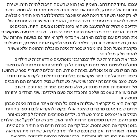
עצמו עתיד להתרחב. העניין כאן הוא שהשפה חייבת להיות חיה, ישירה
ומכוונת אל התינוק; לפתוח את הטלוויזיה ולצאת מהחדר לא ממש נחשב.
לא רק לפני השינה:
קריאה לפעוט שכבר מתחיל לדבר היא חוויה מופלאה.
אפשר לראות במו עיניכם כיצד הדמיון, ההומור והאישיות הייחודית של
ילדיכם מתחילים להתעצב כשהוא סופג לתוכו צבעים, חיות, הפכים או
צורות. הורים רבים מקריאים סיפור לפני השינה - שגרה מרגיעה שמקשרת
את הספרים עם קולכם האהוב. אך כדאי לקרוא יחד גם בשעות אחרות של
היום, כשמתאפשר. זו דרך נפלאה להרגיע ולפקס אותם כשצריך, זו פעילות
מקרבת ומעל הכל, זהו מסר שספרות אינה מוגבלת ותחומה אלא עשויה
להיות חלק מכל רגע.
כבדו את הבחירות של ילדיכם:
רובנו מופתעים מהדעתנות שהילדים
מסגלים לעצמם בשלבים מוקדמים כל כך. לפתע פתאום אכפת להם מאוד
מה הם לובשים או אוכלים. באותה מידה, הם יכולים להעדיף ספר שתחושו
כלפיו זרות על פני ספר שקראתם בילדותכם וייחלתם לקרוא אותו יחדיו
כעת. מצב עניינים זה ייתכן שימשיך, כשתגלו שבגיל הנעורים הם חובבים
של דיסטופיות וספרי פנטזיה, שלא נחשבים ספרות בעיניכם. חשוב
שתביעו את טעמכם שלכם ותכבדו את טעם הילדים; שני הצדדים ירוויחו
מגישה זו.
קריאה היא כיף:
קריאה שמלווה אותנו כל החיים אינה עבודה ואינה מבחן.
ילדים שעוד אינם מדברים כהלכה אולי יבקשו להקריא לכם ויטעו בהגיית
המילים או ימציאו סיפור משלהם. ילדים מסוימים יתחילו לקרוא מאוחר
מחבריהם. חלקנו מפתחים חרדות לאור זאת, ומבקשים "לתקן" את הילדים
בזמן הקריאה המשותפת. אבל קריאה כאורח חיים היא חוויה אינטימית,
מהנה, משוחררת. אם ברצונכם שהילד יאהב לקרוא, שחררו את הקריאה
מתחושות כמו כישלון והצלחה. ברגע שאלה נכנסים לתמונה, הקריאה