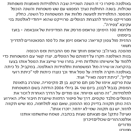
באולפנה סיפרו כי זו השנה השנייה שבה התלמידות מאמצות משפחות
שכולות. בשנה החולפת נערך המפגש עם שש משפחות והשנה הוכפל
המספר. התלמידות למעשה מלוות את המשפחות כל השנה, כחלק
מפרוייקט מיוחד להנצחת הנופלים. פרוייקט שהוא ייחודי לאולפנת בני
עקיבא "צפירה".
מלחמת 100 הימים: טראמפ מרסק את המדיניות של אובאמה • בועז
ביסמוט
החזית מול צפון קוריאה: טראמפ זימן את כל 100 הסנאטורים לתדריך
חשאי
מהפכה בארה"ב: טראמפ חותך את מס החברות ומס הכנסה
בנות האולפנה חקרו על דמותם של הנופלים, יצרו קשר עם המשפחות כדי
ללמוד על אישיותו ותולדות חייו, בחרו שיר שייצג את הנופל אותו בצעו
בהקראה או שירה מול המשפחות ותלמידות האולפנה. במקביל, כל כיתה
באולפנה חקרה ולמדה על נופל אחד וכך נוצרו כיתות לפי "כיתת רועי
קליין", "כיתת דפנה מאיר" ועוד.
ענת פרקש, אימו של סגן תם פרקש, בן 23 מקיסריה, שנהרג בתאונת
המסוק בגבול לבנון, ביום שני 24 ביולי 2006 הודתה בשם המשפחות
לתלמידות, "זה מרגש ומיוחד. אנו מודים על הדרך האחרת לזכור את
הנופלים מלבד טקסים. דרך של סיפור הדמות שיוצרת חיבור אליו. האירוע
הזה נותן תקווה בדיוק כמו ההמנון, שאם נצא למלחמה, כמו שיש תקווה
לחזור, יש גם תקווה שמי לא יחזור, יזכרו אותו".
טעינו? נתקן! אם מצאתם טעות בכתבה, נשמח שתשתפו אותנו
אולפנה
הורים שכולים
זיכרון
מדורים
ספורט