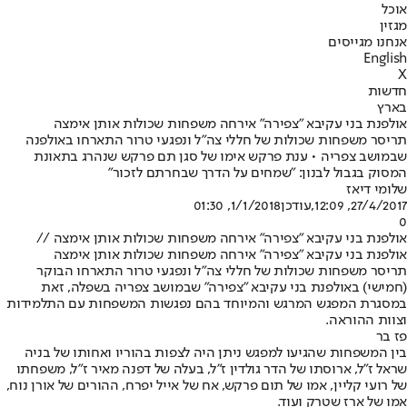
אוכל
מגזין
אנחנו מגייסים
English
X
חדשות
בארץ
אולפנת בני עקיבא "צפירה" אירחה משפחות שכולות אותן אימצה
תריסר משפחות שכולות של חללי צה"ל ונפגעי טרור התארחו באולפנה
שבמושב צפריה • ענת פרקש אימו של סגן תם פרקש שנהרג בתאונת
המסוק בגבול לבנון: "שמחים על הדרך שבחרתם לזכור"
שלומי דיאז
27/4/2017, 12:09
,עודכן
1/1/2018, 01:30
0
אולפנת בני עקיבא "צפירה" אירחה משפחות שכולות אותן אימצה //
אולפנת בני עקיבא "צפירה" אירחה משפחות שכולות אותן אימצה
תריסר משפחות שכולות של חללי צה"ל ונפגעי טרור התארחו הבוקר
(חמישי) באולפנת בני עקיבא "צפירה" שבמושב צפריה בשפלה, זאת
במסגרת המפגש המרגש והמיוחד בהם נפגשות המשפחות עם התלמידות
וצוות ההוראה.
פז בר
בין המשפחות שהגיעו למפגש ניתן היה לצפות בהוריו ואחותו של בניה
שראל ז"ל, ארוסתו של הדר גולדין ז"ל, בעלה של דפנה מאיר ז"ל, משפחתו
של רועי קליין, אמו של תום פרקש, אח של אייל יפרח, ההורים של אורן נוח,
אמו של ארז שטרק ועוד.