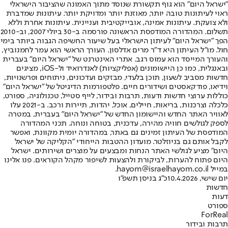
"ישראל היום" הוא גוף תקשורת שנוסד מתוך האמונה שהציבור הישראלי
ראוי לעיתונות טובה יותר, מאוזנת יותר ומדויקת יותר. עיתונות שמדברת
ולא צועקת. עיתונות אמינה, אובייקטיבית ועניינית. עיתונות אחרת וללא
תשלום. המהדורה המודפסת הראשונה פורסמה ב-30 ביולי 2007, וב-2010
הפך "ישראל היום" לעיתון הישראלי בעל שיעור החשיפה הגבוה ביותר בימי
חול. מו"ל העיתון היא ד"ר מרים אדלסון. העורך הראשי הוא עמר לחמנוביץ,
והעורך המייסד הוא עמוס רגב. אתרי האינטרנט של "ישראל היום" בעברית
ובאנגלית, כמו כן היישומונים (אפליקציות) לאנדרואיד ול-iOS, מציגים
חדשות מסביב לשעון, תוכן בלעדי, מבזקים ועדכונים, ניתוחים ופרשנויות,
וידיאו, פודקאסטים ושידורים חיים. פלטפורמות הדיגיטל של "ישראל היום"
כוללות ערוצי חדשות ודעות, תרבות ובידור, לייף סטייל, טכנולוגיה, ספורט,
כלכלה וצרכנות, בריאות, חיילים, אוכל, יהדות, תיירות ורכב. ב-2021 עלו
לאוויר האתר החדש והיישומון החדש של "ישראל היום" בעברית, במטרה
לספק לגולשים חוויה מהירה, עדכנית, בטוחה ונוחה. תכני המהדורה
המודפסת של העיתון זמינים גם באתר, במהדורה יומית מקוונת, ואפשר
לקבל אותם גם בניוזלטר. מועדון ההטבות הייחודי "הקליקה של ישראל
היום" מציע לגולשי האתר הנחות ומבצעים על מוצרים ושירותים. ישראל
היום פתוח להערות, לביקורת ולהצעות לשיפור מקהל הקוראים. פנו אלינו
במייל hayom@israelhayom.co.il.
יום שישי, 10.4.2026
כ"ג בניסן תשפ"ו
חדשות
דעות
ספורט
ForReal
תרבות ובידור