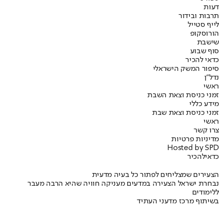
דעות
תרבות ובידור
לייף סטייל
הורוסקופ
שישבת
סוף שבוע
כדאי להכיר
סיפור המשק הישראלי
נדל"ן
ראשי
זמני כניסת וצאת השבת
מידע כללי
זמני כניסת וצאת שבת
ראשי
צרו קשר
מדיניות פרטיות
Hosted by SPD
כדאי
להכיר
הצעירים שמצליחים לפתור כל בעיה מדעית
נבחרת ישראל הצעירה במדעים מעניקה חוויה שהיא הרבה מעבר
ללימודים
בשיתוף מרכז מדעני העתיד