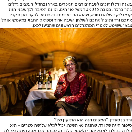
בשנה והללו זוכים לשבחים רבים ונמכרים בארץ ובחו"ל. הענבים גדלים
בהר ברכה, בגובה 850 מטר מעל פני הים, וזו גם הסיבה לכך שבני הזוג
קראו ליקב שלהם טורא, שהוא הר בארמית. כשתגיעו לבקר כאן תקבל
אתכם ורד ותוביל אתכם לשולחן ישיבה ארוך ומפואר, החבוי במעמקי אוהל
צבאי ששימש למגורי המתנחלים הראשונים שהגיעו לכאן.
ורד בן סעדון. "המקום הזה הוא התיקון שלי"
סיפור חייה של ורד, שחגגה 40 השנה, יכול למלא שלושה ספרים - היא
נולדה בהולנד לאבא יהודי ולאמא הולנדית, סבתה מצד אבא היתה ניצולת