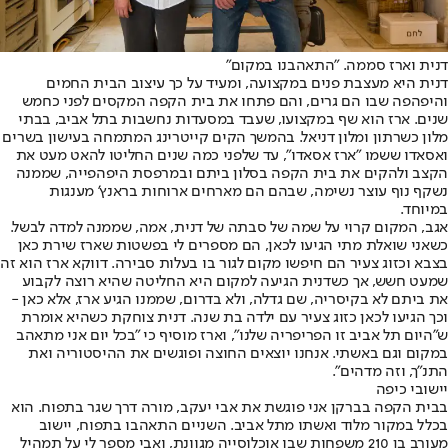
דנית וארז סממה. "התאהבנו במקום"
דנית היא מעצבת פנים במקצועה, ומעיד על כך עיצוב הבית החמים
והיפהפה שבו הם גרים, והם פתחו את בית הקפה המקסים לפני כחמש
שנים. ארז הוא שף במקצועו, שעבד במסעדות נחשבות בתל אביב, בבתי
מלון כשרתון ומלון דניאל. בהמשך הקים קייטרינג המתמחה בעישון בשרים
ואסאדו ששמו "ארז אסאדו", עד שלפני כמה שנים החליטו להאט מעט את
הקצב ולהקים את בית הקפה בסלון ביתם ובמרפסת היפהפייה, שממנה
נשקף נוף עוצר נשימה, שבהם הם מארחים ארוחות בראנץ' מענגות
במיוחד.
אגב, המקום קרוי על שמה של סבתה של דנית, אמה, שממנה למדה לבשל.
כשאני שואלת מתי הגיעו לכאן, הם מספרים לי בפשטות שארז שירת כאן
בצבא וכזוג צעיר הם חיפשו מקום לגור בו בעלות סבירה. דווקא ארז הוא זה
שמעט חשש, אך כשדנית הגיעה למקום היא החליטה שהיא רוצה לקבוע
את ביתם לא בקיסריה, שם גדלה, ולא בדרום, שממנו הגיע ארז, אלא כאן -
וכך הגיעו לכאן כזוג צעיר עם ילדה בת שנה. דנית צוחקת כשהיא אומרת
ש"היום תל אביב זו הפריפריה שלנו", וארז מוסיף כי "בכל יום אני מתאהב
במקום וגם באשתי. אנחנו יוצאים החוצה ופוגשים את ההיסטוריה ואת
התנ"ך, וזה מדהים".
יישובי כיפה
בבית הקפה בברקן אני פוגשת את אבי יעקב, מורה דרך שגר בתפוח. הוא
בכלל במקור מלוד ואשתו מתל אביב. השניים התאהבו בתפוח, יישוב
מעורב בן 210 משפחות שבו אוכלוסייה מגוונת, ואבי מספר לי על תמהיל