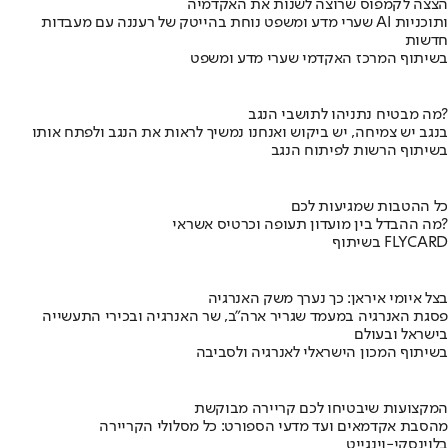
הצצה לקמפוס שרוצה לשנות את האקדמיה
שערי מדע ומשפט נוחת בהייטק של רעננה עם מעבדות AI ותוכניות
חדשות
בשיתוף המרכז האקדמי שערי מדע ומשפט
מה מבטיח נתניהו לתושבי הנגב?
בנגב יש צמיחה, יש ביקוש ואנחנו נמשיך לראות את הנגב ולפתח אותו
בשיתוף הרשות לפיתוח הנגב
כל ההטבות שמגיעות לכם
מה ההבדל בין מועדון תעופה וכרטיס אשראי?
בשיתוף FLYCARD
בצל איומי איראן: כך נערך משק האנרגיה
פסגת האנרגיה במעמד שגריר ארה"ב, שר האנרגיה ובכירי התעשייה
בישראל ובעולם
בשיתוף המכון הישראלי לאנרגיה ולסביבה
המקצועות שיבטיחו לכם קריירה מבוקשת
מהסבת אקדמאים ועד מדעי הספורט: כל מסלולי הקריירה
בלוינסקי-וינגייט