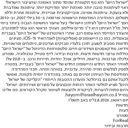
"ישראל היום" הוא גוף תקשורת שנוסד מתוך האמונה שהציבור הישראלי
ראוי לעיתונות טובה יותר, מאוזנת יותר ומדויקת יותר. עיתונות שמדברת
ולא צועקת. עיתונות אמינה, אובייקטיבית ועניינית. עיתונות אחרת וללא
תשלום. המהדורה המודפסת הראשונה פורסמה ב-30 ביולי 2007, וב-2010
הפך "ישראל היום" לעיתון הישראלי בעל שיעור החשיפה הגבוה ביותר בימי
חול. מו"ל העיתון היא ד"ר מרים אדלסון. העורך הראשי הוא עמר לחמנוביץ,
והעורך המייסד הוא עמוס רגב. אתרי האינטרנט של "ישראל היום" בעברית
ובאנגלית, כמו כן היישומונים (אפליקציות) לאנדרואיד ול-iOS, מציגים
חדשות מסביב לשעון, תוכן בלעדי, מבזקים ועדכונים, ניתוחים ופרשנויות,
וידיאו, פודקאסטים ושידורים חיים. פלטפורמות הדיגיטל של "ישראל היום"
כוללות ערוצי חדשות ודעות, תרבות ובידור, לייף סטייל, טכנולוגיה, ספורט,
כלכלה וצרכנות, בריאות, חיילים, אוכל, יהדות, תיירות ורכב. ב-2021 עלו
לאוויר האתר החדש והיישומון החדש של "ישראל היום" בעברית, במטרה
לספק לגולשים חוויה מהירה, עדכנית, בטוחה ונוחה. תכני המהדורה
המודפסת של העיתון זמינים גם באתר, במהדורה יומית מקוונת, ואפשר
לקבל אותם גם בניוזלטר. מועדון ההטבות הייחודי "הקליקה של ישראל
היום" מציע לגולשי האתר הנחות ומבצעים על מוצרים ושירותים. ישראל
היום פתוח להערות, לביקורת ולהצעות לשיפור מקהל הקוראים. פנו אלינו
במייל hayom@israelhayom.co.il.
יום ראשון, 2.8.2026
י"ט באב תשפ"ו
חדשות
דעות
ספורט
ForReal
תרבות ובידור