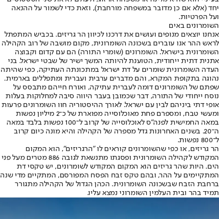
יחד (אלא אם כן מדובר במשפחה מורחבת), וזאת כדי לשמור על ההנאה
ועל הפרטיות.
השומרונים באים
אנחנו יוצאים מנופים ועושים את דרכנו לכיוון הר גריזים. בכביש המתפתל
לראש ההר אנו עוברים בשכונה השומרונית, מקום מושבה של רוב הקהילה
השומרונית בישראל. השומרונים (שומרי התורה) הם עם קדום וקבוצה
אתנית דתית ייחודית, הטוענת להיותה המשך ישיר של שבטי ישראל. בני
העדה השומרונית שומרים על דת ישראל במתכונתה העתיקה, כפי שהיתה
נהוגה בתקופת המקרא, והם מדברים ערבית ועברית ומתפללים בארמית.
שפתם של השומרונים דומה לעברית עתיקה, ואורח חייהם מתבסס על
נוסח ייחודי של התורה, דבר שכמובן בעבר היווה סיבה למחלוקות בעלות
אופי דתי ביניהם לבין עם ישראל. לאורך ההיסטוריה חוו השומרונים פרעות
ומעשי טבח, ומספרם פחת מאוכלוסייה מפוארת של כ־2 מיליון נפשות
במאה החמישית לפנה"ס לאוכלוסייה של קרוב ל־100 נפשות בלבד במאה
ה־20. בשנים האחרונות גדל מספרה של הקהילה והיא מונה כיום קרוב
ל־800 נפשות.
הר גריזים, או כפי שהשומרונים קוראים לו "הרגריזים", הוא המקום
המקודש לקהילה השומרונית ופסגתו מתנשאת לגובה 886 מטרים מעל פני
הים. היות שהר גריזים הוא המקום המקודש לשומרונים, יש טקסי דת
המתקיימים על ההר, ובהם טקס זבח הפסח המפורסם, המתקיים מדי שנה
ברחבת הזבח שבשכונה השומרונית. הכהן הגדול של הקהילה מתגורר
תמיד בהר ובית העלמין השומרוני נמצא עליו.