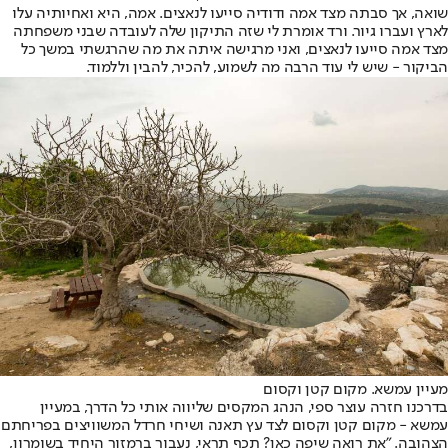
שואה, אך סבתה מצד אמה ודודיה סייעו לנאצים. אמה, היא ואחיותיה עלו
לארץ ועברו גיור. ורד אומרת לי שזה התיקון שלה לעובדה שבני משפחתה
מצד אמה סייעו לנאצים, ואני מרגישה איתה את מה שהרגשתי במשך כל
הביקור - שיש לי עוד הרבה מה לשמוע, להכיר, להבין וללמוד.
מעיין עמשא. מקום קטן וקסום
בדרכנו חזרה עוצר ספי, הנהג המקסים שליווה אותי כל הדרך, במעיין
עמשא - מקום קטן וקסום לצד עץ תאנה ושיחי חרדל המשוויצים בפריחתם
הצהובה. "את רואה שיפה כאן? תכף תראי, נעבור ברמזור היחיד בשומרון,