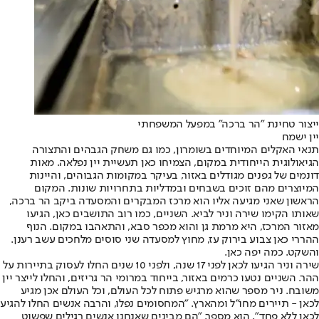
ייצור טחינת "הר ברכה" במפעל המשפחתי
יין ישמח
תנאי האקלים המיוחדים בשומרון, כמו גם משחק הגבהים והתצורה
הגיאולוגית הייחודית במקום, הצמיחו כאן תעשיית יין נפלאה. מאות
דונמים של גפנים מגודלים באזור, בעיקר במקומות הגבוהים, והיינות
המיוצרים מהם זוכים בשבחים ובמדליות בתחרויות שונות. המקום
הראשון שאני מגיעה אליו הוא מרכז המבקרים והמסעדה ביקב הר ברכה,
שאותו הקימו שירה וניר לביא. השניים, כמו רוב התושבים כאן, הגיעו
מאזור המרכז, היא מרמת גן והוא מכפר סבא, והתאהבו במקום. הנוף
ההררי כאן צבוע בירוק עז, מחוץ למסעדה שני סוסים מלחכים עשב רענן.
והשקט. כמה יפה כאן.
שירה וניר הגיעו לכאן לפני 17 שנה, ולפני 10 שנים החלו לעסוק בתיירות על
ההר. השניים נטעו כרמים באזור, בייחוד במרומי הר גריזים, והחלו לייצר יין
משובח. ניר מספר שהוא מרגיש פתוח לכל העולם, וכל העולם אכן מגיע
לכאן - תיירים מחו"ל ומהארץ. "המחסומים נפלו, והרבה אנשים החלו להגיע
לכאן ללא פחד", הוא מספר, "הם מבינים שאנחנו אנשים רגילים שפשוט