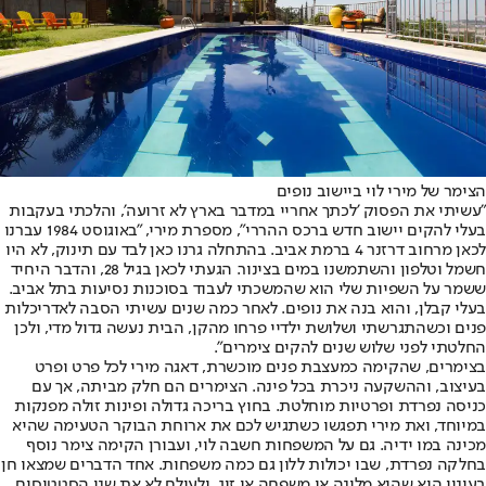
הצימר של מירי לוי ביישוב נופים
"עשיתי את הפסוק 'לכתך אחריי במדבר בארץ לא זרועה', והלכתי בעקבות
בעלי להקים יישוב חדש ברכס ההררי", מספרת מירי, "באוגוסט 1984 עברנו
לכאן מרחוב דרזנר 4 ברמת אביב. בהתחלה גרנו כאן לבד עם תינוק, לא היו
חשמל וטלפון והשתמשנו במים בצינור. הגעתי לכאן בגיל 28, והדבר היחיד
ששמר על השפיות שלי הוא שהמשכתי לעבוד בסוכנות נסיעות בתל אביב.
בעלי קבלן, והוא בנה את נופים. לאחר כמה שנים עשיתי הסבה לאדריכלות
פנים וכשהתגרשתי ושלושת ילדיי פרחו מהקן, הבית נעשה גדול מדי, ולכן
החלטתי לפני שלוש שנים להקים צימרים".
בצימרים, שהקימה כמעצבת פנים מוכשרת, דאגה מירי לכל פרט ופרט
בעיצוב, וההשקעה ניכרת בכל פינה. הצימרים הם חלק מביתה, אך עם
כניסה נפרדת ופרטיות מוחלטת. בחוץ בריכה גדולה ופינות זולה מפנקות
במיוחד, ואת מירי תפגשו כשתגיש לכם את ארוחת הבוקר הטעימה שהיא
מכינה במו ידיה. גם על המשפחות חשבה לוי, ועבורן הקימה צימר נוסף
בחלקה נפרדת, שבו יכולות ללון גם כמה משפחות. אחד הדברים שמצאו חן
בעיניי הוא שהיא מלינה או משפחה או זוג, ולעולם לא את שני הסטטוסים