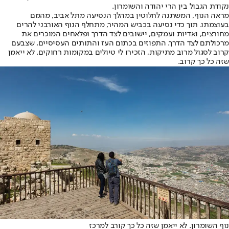
נקודת הגבול בין הרי יהודה והשומרון.
מראה הנוף, המשתנה לחלוטין במהלך הנסיעה מתל אביב, מהמם
בעוצמתו. תוך כדי נסיעה בכביש המהיר, מתחלף הנוף האורבני להרים
מחורצים, ואדיות ועמקים, יישובים לצד הדרך ופלאחים המוכרים את
מרכולתם לצד הדרך. התפוזים בכתום העז והתותים העסיסיים, שצבעם
קרוב לסגול מרוב מתיקות, הזכירו לי טיולים במקומות רחוקים. לא ייאמן
שזה כל כך קרוב.
נוף השומרון. לא ייאמן שזה כל כך קורב למרכז