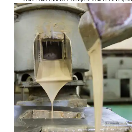
מתקבלת טחינה אוורירית וקטיפתית במיוחד. והטעם? תענוג!