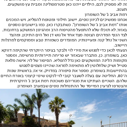
זה לא מספיק לכם, הילדים ייהנו כאן מטרמפולינה ומבית עץ מושקעים.
תענוג.
רמת אביב ג' של השומרון
אנחנו ממשיכים לכיוון נופים, יישוב חילוני ומטופח להפליא, ויש המכנים
אותו "רמת אביב ג' של השומרון". כשתבקרו כאן, כמו ביישובים נוספים
באזור, לא תוכלו שלא להתפעל מהטיפוח הרב ומהגינון המושקע ברחובות,
לצד הנוף המדהים הצופה מצד אחד אל גוש דן ואל הים התיכון, ומהצד
השני אל נחל קנה ומעיינותיו, המוגדרים כשמורת טבע וממוקמים למרגלות
היישוב.
הגעתי לכאן כדי לפגוש את מירי לוי ולבקר בצימר היוקרתי שהקימה דווקא
כאן, בשומרון. כן, מתברר שבאזור יש פריחה תיירותית מרשימה, ומספר
מקומות הלינה המושקעים כאן גדל להפליא. הסיפור של לוי, אישה מלאת
סטייל ושיק שלחלוטין לא מתאימה למראה שהיינו מצפים לפגוש
בהתיישבות בשומרון, מספר את סיפורה במדויק. אי אז, בראשית שנות
ה־80, החליטה עם בעלה לשעבר קובי לוי לנקוט שינוי קיצוני באורח החיים
שלהם. השניים העתיקו את מגוריהם משכונת רמת אביב ג' היוקרתית
והצטרפו לגרעין המייסד של ההתנחלות נופים שבמערב השומרון.