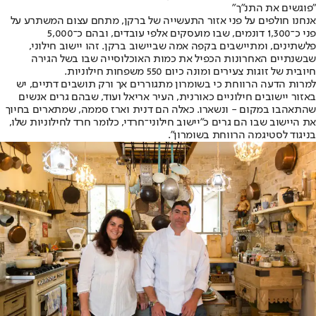
"פוגשים את התנ"ך"
אנחנו חולפים על פני אזור התעשייה של ברקן, מתחם עצום המשתרע על
פני כ־1,300 דונמים, שבו מועסקים אלפי עובדים, ובהם כ־5,000
פלשתינים, ומתיישבים בקפה אמה שביישוב ברקן. זהו יישוב חילוני,
שבשנתיים האחרונות הכפיל את כמות האוכלוסייה שבו בשל הגירה
חיובית של זוגות צעירים ומונה כיום 550 משפחות חילוניות.
למרות הדעה הרווחת כי בשומרון מתגוררים אך ורק תושבים דתיים, יש
באזור יישובים חילוניים כאורנית, העיר אריאל ועוד, שבהם גרים אנשים
שהתאהבו במקום - ונשארו. כאלה הם דנית וארז סממה, שמתארים בחיוך
את היישוב שבו הם גרים כ"יישוב חילוני־חרדי, כלומר חרד לחילוניות שלו,
בניגוד לסטיגמה הרווחת בשומרון".