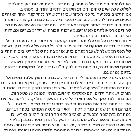
האוכלוסייה המעניין של השומרון, ומסביר שההתיישבות כאן מחולקת
לשלושה שלישים שווים יחסית: חילונים, דתיים וחרדים. מפתיע.
אנו חולפים בנסיעה על פני האזור שבין נחל שילה לנחל קנה, אחד האזורים
היפים שזכיתי לחזות בהם, ואבי מספר כי לא בכדי, גם בתקופות קדומות
יותר, היה מדובר באזור יוקרתי מאוד, מה שמסביר את העושר העצום של
שרידים ארכיאולוגיים מפוארים, מערכות קבורה, שרידי מבצרים ומצודות
המתגלים חדשות לבקרים באזור.
אנחנו חולפים על פני עלי זהב, יישוב קהילתי עם אוכלוסייה מעורבת של
חילונים ודתיים, שהוקם על ידי גרעין בית"ר על שמה של עליזה בגין, רעייתו
של ראש הממשלה לשעבר מנחם בגין. אני מבחינה שכל היישובים היהודיים
בשומרון נמצאים על פסגות הרים או על פני גבעות נישאות, ואבי מסביר לי
שכמו בימי קדם, מיקום גבוה נחשב למשאב אסטרטגי, ומחייך כשהוא
מוסיף שכמו בעבר, גם היום נהוג להקים "יישובי כיפה" במקומות גבוהים,
בדיוק כמו פעם.
אנו מגיעים ליישוב הפסטורלי חוות יאיר, שעם בתי העץ שלו, הצופים אל
נוף ההרים המרהיב, נראה כאילו נחת כאן כפר בשווייץ. כאן אנחנו מבקרים
במתחם התיירות "הצריף של תמרי", שהקימו תמר ודורון ניר־צבי. השניים,
הורים לשמונה ילדים, הם ממקימי היישוב הדתי, המונה 70 משפחות.
הם בחרו לגור כאן, על שפת ואדי אל־מג'ור הנשפך לנחל קנה, ולייסד כאן את
היישוב חוות יאיר. את השם חוות יאיר בחר ניר־צבי בעצמו, על שמו של
אברהם (יאיר) שטרן, מנהיג הלח"י, ויאיר בן מנשה המוזכר בספר דברים.
במתחם בית קפה ומסעדה, הצופים אל אחד הנופים היפים בארץ, וכן
אומגה שבה אפשר לגלוש מגובה בית העץ כל הדרך מטה, כמובן בליווי
מקצועי ובהזמנה מראש. כמו כן, יש כאן שני צימרים מקסימים ומושקעים,
האחד זוגי והאחר משפחתי, בריכה מחוממת וג'קוזי חיצוני ופנימי. ואם כל