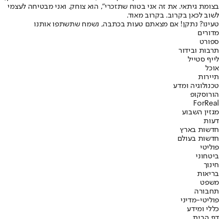
בצומת גיתאי. את זה אני בטוח שתזכרי", הוא צוחק. ואני מבטיחה לעצמי
לשוב לכאן בקרוב. בקרוב מאוד.
טעינו? נתקן! אם מצאתם טעות בכתבה, נשמח שתשתפו אותנו
מדורים
ספורט
תרבות ובידור
לייף סטייל
אוכל
תיירות
טכנולוגיה ומדע
הורוסקופ
ForReal
מגזין השבוע
דעות
חדשות בארץ
חדשות בעולם
פוליטי
ביטחוני
חינוך
בריאות
משפט
תחבורה
פוליטי-מדיני
כללי ומידע
דף הבית