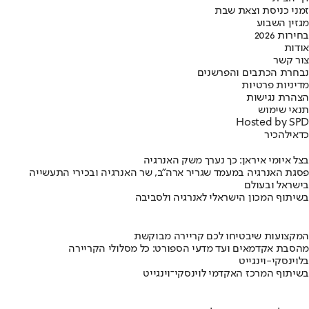
זמני כניסת וצאת שבת
מגזין השבוע
בחירות 2026
אודות
צור קשר
נבחרת הכתבים והפרשנים
מדיניות פרטיות
הצהרת נגישות
תנאי שימוש
Hosted by SPD
כדאי
להכיר
בצל איומי איראן: כך נערך משק האנרגיה
פסגת האנרגיה במעמד שגריר ארה"ב, שר האנרגיה ובכירי התעשייה
בישראל ובעולם
בשיתוף המכון הישראלי לאנרגיה ולסביבה
המקצועות שיבטיחו לכם קריירה מבוקשת
מהסבת אקדמאים ועד מדעי הספורט: כל מסלולי הקריירה
בלוינסקי-וינגייט
בשיתוף המרכז האקדמי לוינסקי־וינגייט