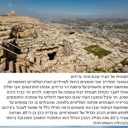
תצפית על העיר שכם מהר גריזים
כשאבי המדריך ואני פוסעים בינות לשרידים הארכיאולוגיים המפוארים,
שנחשפו ועודם נחשפים על פיסגת הר גריזים, אנחנו מתרגשים. אבי מוליך
אותי לעבר נקודת תצפית רבת עוצמה על הפיסגה, לכיוון הר כביר ורכס
טמון, הר עיבל וכמובן העיר שכם הפרושה לרגלינו על שווקיה התוססים,
בנייניה העצומים ומחנה הפליטים בלאטה, שהבתים בו כה צפופים עד
שממעוף הציפור שבו אנו נמצאים נראה כאילו כלל אי אפשר לעבור ביניהם.
לפתע מופיע הכהן הגדול של השומרונים, עובדיה כהן בן ה־83, שנראה
צעיר ב־20 שנה מגילו. הכהן הגדול הוא התפקיד החשוב והמכובד ביותר
בקהילה השומרונית.