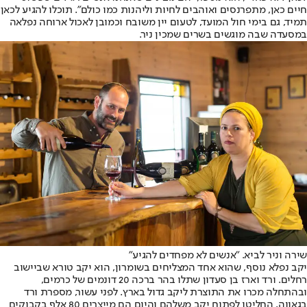
חיים כאן, מתפרנסים ואוהבים לחיות וליהנות כמו כולם". תוכלו להגיע לכאן
תמיד, גם בימי חול המועד, לטעום יין משובח וכמובן לאכול ארוחה נפלאה
במסעדה שבה מוגשים בשרים שמכין ניר.
שירה וניר לביא. "אנשים לא מפחדים להגיע"
יקב נפלא נוסף, שהוא אחד המצליחים בשומרון, הוא יקב טורא שביישוב
רחלים. ורד וארז בן סעדון שתלו בהר ברכה 20 דונמים של כרמים,
ובהתחלה מכרו את התוצרת ליקב גדול בארץ. לפני עשור, מספרת ורד
בגאווה, החליטו לפתוח יקב משלהם והיום הם מייצרים 80 אלף בקבוקים