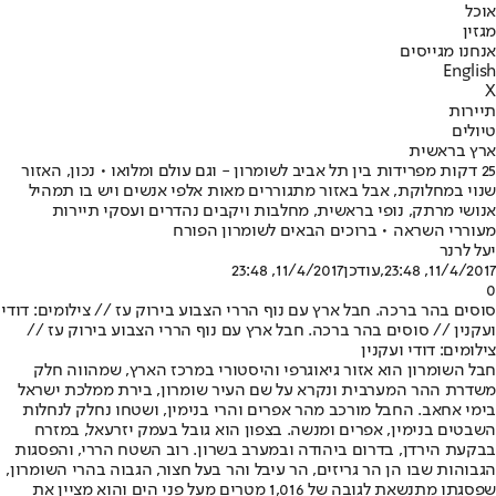
אוכל
מגזין
אנחנו מגייסים
English
X
תיירות
טיולים
ארץ בראשית
25 דקות מפרידות בין תל אביב לשומרון - וגם עולם ומלואו • נכון, האזור
שנוי במחלוקת, אבל באזור מתגוררים מאות אלפי אנשים ויש בו תמהיל
אנושי מרתק, נופי בראשית, מחלבות ויקבים נהדרים ועסקי תיירות
מעוררי השראה • ברוכים הבאים לשומרון הפורח
יעל לרנר
11/4/2017, 23:48
,עודכן
11/4/2017, 23:48
0
סוסים בהר ברכה. חבל ארץ עם נוף הררי הצבוע בירוק עז // צילומים: דודי
ועקנין // סוסים בהר ברכה. חבל ארץ עם נוף הררי הצבוע בירוק עז //
צילומים: דודי ועקנין
חבל השומרון הוא אזור גיאוגרפי והיסטורי במרכז הארץ, שמהווה חלק
משדרת ההר המערבית ונקרא על שם העיר שומרון, בירת ממלכת ישראל
בימי אחאב. החבל מורכב מהר אפרים והרי בנימין, ושטחו נחלק לנחלות
השבטים בנימין, אפרים ומנשה. בצפון הוא גובל בעמק יזרעאל, במזרח
בבקעת הירדן, בדרום ביהודה ובמערב בשרון. רוב השטח הררי, והפסגות
הגבוהות שבו הן הר גריזים, הר עיבל והר בעל חצור, הגבוה בהרי השומרון,
שפסגתו מתנשאת לגובה של 1,016 מטרים מעל פני הים והוא מציין את