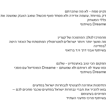
נקיון פסח - לא מה שהכרתם
דק במיוחד, עוצמה אדירה ולא מפחד מאף מכשול: שואב האבק שמשנה את
כללי המשחק
בשיתוף Dreame
מהמרכז לגולן: המהפכה של קצרין
מה מושך יותר ויותר ישראלים למטרופולין המתפתח של האזור היפה
במדינה?
בשיתוף אבני דרך וי.ד ברזאני
המקום הכי טוב באיצטדיון - שלכם
המונדיאל עם מסכי Dreame - כמו שעוד לא ראיתם ולא שמעתם
בשיתוף Dreame
הזדמנות אחרונה להצטרף לנבחרות ישראל במדעים
בואו להכיר את חברי נבחרות ישראל במדעים שכבר מחכים לכם –
המיונים בעיצומם
בשיתוף מרכז מדעני העתיד