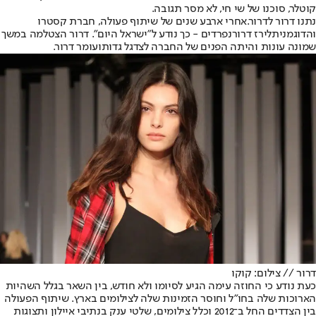
קוטלר
, סוכנו של שי חי, לא מסר תגובה.
נתנו דרור לדרור.
אחרי ארבע שנים של שיתוף פעולה, חברת קסטרו
והדוגמנית
לירז דרור
נפרדים - כך נודע ל"ישראל היום". דרור הצטלמה במשך
שמונה עונות והיתה הפנים של החברה לצד
גל גדות
ו
עומר דרור
.
דרור // צילום: קוקו
כעת נודע כי החוזה עימה הגיע לסיומו ולא חודש, בין השאר בגלל השהיות
הארוכות שלה בחו"ל וחוסר הזמינות שלה לצילומים בארץ. שיתוף הפעולה
בין הצדדים החל ב־2012 וכלל צילומים, שלטי ענק בנתיבי איילון ותצוגות