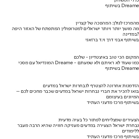
כללי המשחק
בשיתוף Dreame
מהמרכז לגולן: המהפכה של קצרין
מה מושך יותר ויותר ישראלים למטרופולין המתפתח של האזור היפה
במדינה?
בשיתוף אבני דרך וי.ד ברזאני
המקום הכי טוב באיצטדיון - שלכם
המונדיאל עם מסכי Dreame - כמו שעוד לא ראיתם ולא שמעתם
בשיתוף Dreame
הזדמנות אחרונה להצטרף לנבחרות ישראל במדעים
בואו להכיר את חברי נבחרות ישראל במדעים שכבר מחכים לכם –
המיונים בעיצומם
בשיתוף מרכז מדעני העתיד
הצעירים שמצליחים לפתור כל בעיה מדעית
נבחרת ישראל הצעירה במדעים מעניקה חוויה שהיא הרבה מעבר
ללימודים
בשיתוף מרכז מדעני העתיד