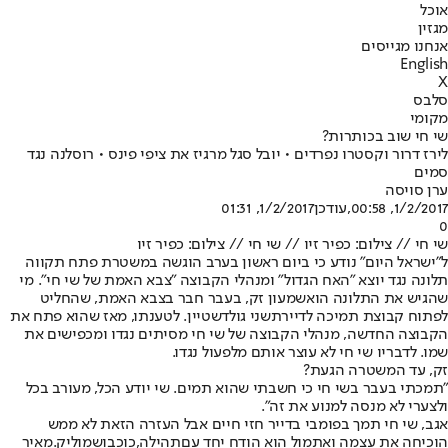
אוכל
מגזין
אנחנו מגייסים
English
X
סלבס
מקומי
שי חי שוב בכותרות?
לירז דרור וקסטרו נפרדים • יובל סגל מרגיז את ציפי פינס • רוסלנה נגד
סמים
ערן סויסה
1/2/2017, 00:58
,עודכן
1/2/2017, 01:31
0
שי חי // צילום: כפיר זיו // שי חי // צילום: כפיר זיו
ל"ישראל היום" נודע כי ביום ראשון בערב הוגשה במשטרת פתח תקווה
תלונה נגד יוצא "האח הגדול" ומנהלי הקבוצה "צבא האמת של שי חי". מי
שהגיש את התלונה הוא
שמעון זק
, בעבר חבר בצבא האמת, שהחליט
לפתוח קבוצת תמיכה לדיירת
שני גולדשטיין
. לטענתו, מאז שהוא פתח את
הקבוצה החדשה, מנהלי הקבוצה של שי חי מסיתים נגדו ומכפישים את
שמו. לדבריו שי חי לא עוצר אותם מלפעול נגדו.
זק, עד המשטרה הגעת?
"תמכתי בעבר בשי חי כי חשבתי שהוא תמים. שי יודע הכל, מעורב בכל
ולצערי לא מנסה למנוע את זה".
אגב, שי חי תמך בפומבי בדייר חזי חיים אבל העזרה הזאת לא ממש
הוכיחה את עצמה ואתמול הוא הודח יחד עם
תהילה
,
כוכב
ו
שמוליק
.
מאיר