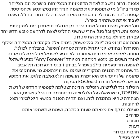
אופנה. דרור נחשבת לאחת הדוגמניות המצליחות בישראל וגם הצליחה
מאוד בחו"ל. מי שתופסות את מקומה הן
דר זוזובסקי
ו
נטע אלחמיסטר
.
קסטרו: "החוזה עם לירז הסתיים מאחר שעברה להתגורר בחו"ל. נשמח
לעבוד איתה כשתהיה בארץ".
סגל משחק מהצד.
חתול שחור עבר בין מנהלת תיאטרון בית ליסין,
ציפי
פינס
, והשחקן
יובל סגל
, אחרי שהשני החליט לצאת לדרך עם מופע חדש יחד
עם
קרן מור
ולא במסגרת התיאטרון.
מהתיאטרון נמסר: "יובל סגל משחק בימים אלה בקומדיה המצליחה 'אילוף
הסוררת' ובחודש יוני יתחיל חזרות למחזה 'השקר'. בהצלחה לכולנו".
מחווה לאיימי. איימי וויינהאוס
כבר לא תגיע לישראל אבל מי שליוו אותה
לאורך השנים כן. מופע המחווה המיוחד "Amy Forever" מגיע לישראל
להופעה חד־פעמית ב־27 באפריל בביתן 1 בגני התערוכה תל אביב
בהשתתפות הנגנים המקוריים שניגנו עם וויינהאוס. מי שתתפוס את
מקומה של וויינהאוס היא זמרת הנשמה והג'אז
אלבה פלאנו
. את המופע
מביאה לישראל חברת EGOeast הפקות.
רוסלנה נגד לגליזציה. רוסלנה רודינה
הצטלמה לקמפיין החדש של רשת
TOPTEN, וכשנשאלה על הלגליזציה והרפורמה בנוגע לקנאביס, היא
הצהירה שהיא מתנגדת לזה, ואם תהיה הפגנה בנושא היא לגמרי תצא
לרחובות.
טעינו? נתקן! אם מצאתם טעות בכתבה, נשמח שתשתפו אותנו
מדורים
ספורט
דעות
תרבות ובידור
לייף סטייל