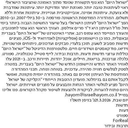
"ישראל היום" הוא גוף תקשורת שנוסד מתוך האמונה שהציבור הישראלי
ראוי לעיתונות טובה יותר, מאוזנת יותר ומדויקת יותר. עיתונות שמדברת
ולא צועקת. עיתונות אמינה, אובייקטיבית ועניינית. עיתונות אחרת וללא
תשלום. המהדורה המודפסת הראשונה פורסמה ב-30 ביולי 2007, וב-2010
הפך "ישראל היום" לעיתון הישראלי בעל שיעור החשיפה הגבוה ביותר בימי
חול. מו"ל העיתון היא ד"ר מרים אדלסון. העורך הראשי הוא עמר לחמנוביץ,
והעורך המייסד הוא עמוס רגב. אתרי האינטרנט של "ישראל היום" בעברית
ובאנגלית, כמו כן היישומונים (אפליקציות) לאנדרואיד ול-iOS, מציגים
חדשות מסביב לשעון, תוכן בלעדי, מבזקים ועדכונים, ניתוחים ופרשנויות,
וידיאו, פודקאסטים ושידורים חיים. פלטפורמות הדיגיטל של "ישראל היום"
כוללות ערוצי חדשות ודעות, תרבות ובידור, לייף סטייל, טכנולוגיה, ספורט,
כלכלה וצרכנות, בריאות, חיילים, אוכל, יהדות, תיירות ורכב. ב-2021 עלו
לאוויר האתר החדש והיישומון החדש של "ישראל היום" בעברית, במטרה
לספק לגולשים חוויה מהירה, עדכנית, בטוחה ונוחה. תכני המהדורה
המודפסת של העיתון זמינים גם באתר, במהדורה יומית מקוונת, ואפשר
לקבל אותם גם בניוזלטר. מועדון ההטבות הייחודי "הקליקה של ישראל
היום" מציע לגולשי האתר הנחות ומבצעים על מוצרים ושירותים. ישראל
היום פתוח להערות, לביקורת ולהצעות לשיפור מקהל הקוראים. פנו אלינו
במייל hayom@israelhayom.co.il.
יום שבת, 21.3.2026
ג' בניסן תשפ"ו
חדשות
דעות
ספורט
ForReal
תרבות ובידור