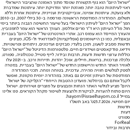
"ישראל היום" הוא גוף תקשורת שנוסד מתוך האמונה שהציבור הישראלי
ראוי לעיתונות טובה יותר, מאוזנת יותר ומדויקת יותר. עיתונות שמדברת
ולא צועקת. עיתונות אמינה, אובייקטיבית ועניינית. עיתונות אחרת וללא
תשלום. המהדורה המודפסת הראשונה פורסמה ב-30 ביולי 2007, וב-2010
הפך "ישראל היום" לעיתון הישראלי בעל שיעור החשיפה הגבוה ביותר בימי
חול. מו"ל העיתון היא ד"ר מרים אדלסון. העורך הראשי הוא עמר לחמנוביץ,
והעורך המייסד הוא עמוס רגב. אתרי האינטרנט של "ישראל היום" בעברית
ובאנגלית, כמו כן היישומונים (אפליקציות) לאנדרואיד ול-iOS, מציגים
חדשות מסביב לשעון, תוכן בלעדי, מבזקים ועדכונים, ניתוחים ופרשנויות,
וידיאו, פודקאסטים ושידורים חיים. פלטפורמות הדיגיטל של "ישראל היום"
כוללות ערוצי חדשות ודעות, תרבות ובידור, לייף סטייל, טכנולוגיה, ספורט,
כלכלה וצרכנות, בריאות, חיילים, אוכל, יהדות, תיירות ורכב. ב-2021 עלו
לאוויר האתר החדש והיישומון החדש של "ישראל היום" בעברית, במטרה
לספק לגולשים חוויה מהירה, עדכנית, בטוחה ונוחה. תכני המהדורה
המודפסת של העיתון זמינים גם באתר, במהדורה יומית מקוונת, ואפשר
לקבל אותם גם בניוזלטר. מועדון ההטבות הייחודי "הקליקה של ישראל
היום" מציע לגולשי האתר הנחות ומבצעים על מוצרים ושירותים. ישראל
היום פתוח להערות, לביקורת ולהצעות לשיפור מקהל הקוראים. פנו אלינו
במייל hayom@israelhayom.co.il.
יום חמישי, 23.7.2026
ט' באב תשפ"ו
חדשות
דעות
ספורט
ForReal
תרבות ובידור