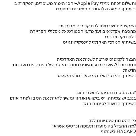
יחסי הימור משופרים, הפקדות ב-Apple Pay ותשלום זכיות מיידי
בשיתוף המועצה להסדר ההימורים בספורט
המקצועות שיבטיחו לכם קריירה מבוקשת
מהסבת אקדמאים ועד מדעי הספורט: כל מסלולי הקריירה
בלוינסקי-וינגייט
בשיתוף המרכז האקדמי לוינסקי־וינגייט
הצצה לקמפוס שרוצה לשנות את האקדמיה
שערי מדע ומשפט נוחת בהייטק של רעננה עם מעבדות AI ותוכניות
חדשות
בשיתוף המרכז האקדמי שערי מדע ומשפט
מה מבטיח נתניהו לתושבי הנגב?
בנגב יש צמיחה, יש ביקוש ואנחנו נמשיך לראות את הנגב ולפתח אותו
בשיתוף הרשות לפיתוח הנגב
כל ההטבות שמגיעות לכם
מה ההבדל בין מועדון תעופה וכרטיס אשראי?
בשיתוף FLYCARD