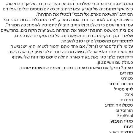
מתנגדים, ורבים מחברי מפלגתה הצביעו בעד הדחתה. על אף ההחלטה,
כ־15 אלף מתומכיה של פארק יצאו לרחובות כשהם מניפים דגלים שעליהם
הכיתוב "הנשיאה פארק, אל תבכי" ו"בטלו את ההדחה".
בישיבת קבינט לאחר הדחתה אמרה פארק: "אני מתנצלת בכנות בפני בני
עמי הקוריאנים כי רשלנות וליקויים הובילו לתסיסה לאומית כה חמורה".
אם בית המשפט החוקתי יאשר את ההדחה בשבועות הקרובים, בחודשיים
שלאחר מכן יתקיימו בחירות נשיאותיות. על פי הסקרים העדכניים,
למתמודדים מהשמאל סיכוי טוב להיבחר.
על פי ה"וול־סטריט ג'ורנל", אם אחד מהם יהפוך לנשיא, הוא ייצג גישה
סקפטית יותר כלפי ארה"ב, גישה מתונה יותר כלפי צפון קוריאה וגישה
ידידותית כלפי סין. זאת בעוד פארק החלה ליישם מדיניות של שיתוף
פעולה עם וושינגטון.
טעינו? נתקן! אם מצאתם טעות בכתבה, נשמח שתשתפו אותנו
מדורים
ספורט
תרבות ובידור
לייף סטייל
אוכל
תיירות
טכנולוגיה ומדע
הורוסקופ
ForReal
מגזין השבוע
דעות
חדשות בארץ