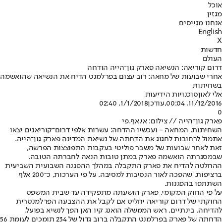
אוכל
מגזין
אנחנו מגייסים
English
X
חדשות
העולם
דרום קוריאה: הנשיאה פארק גון־הייה הודחה
אחרי שבועות של מחאה: רוב עצום בפרלמנט הדיח את הנשיאה שהואשמה
בשחיתות
אלי לאון
סוכנויות הידיעות
11/12/2016, 00:04
,עודכן
1/1/2018, 02:40
0
פארק גון־הייה // צילום: אי.אף.פי
השחיתות, המחאה - ועכשיו ההדחה: עשרות אלפי דרום־קוריאנים יצאו
אתמול לרחובות לחגוג את הדחתה של נשיאת המדינה פארק גון־הייה.
זאת לאחר שבועות של משבר פוליטי בעקבות התפוצצות הפרשה,
שבמסגרתה הואשמה פארק במתן טובות הנאה לחברתה הטובה.
ההחלטה להדיח את פארק התקבלה במהלך ההפגנה השבועית השביעית
ברציפות, שהפכה לאור הנסיבות למסיבה. על פי הערכות, כ־200 אלף
השתתפו בהפגנות.
על פי החוק המקומי, פארק הושעתה מתפקידה עד שבית המשפט
החוקתי של דרום קוריאה יחליט אם לקבל את ההצבעה הפרלמנטרית
להדיחה. בינתיים, ראש הממשלה הואנג קיו האן הפך לנשיא בפועל.
הדחתה של פארק בפרלמנט התקבלה ברוב גדול של 234 תומכים לעומת 56