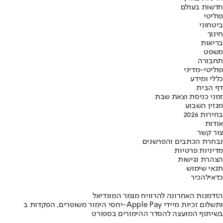
חדשות בעולם
פוליטי
ביטחוני
חינוך
בריאות
משפט
תחבורה
פוליטי-מדיני
כללי ומידע
דף הבית
זמני כניסת וצאת שבת
מגזין השבוע
בחירות 2026
אודות
צור קשר
נבחרת הכתבים והפרשנים
מדיניות פרטיות
הצהרת נגישות
תנאי שימוש
כדאי
להכיר
הזדמנות האחרונה להרוויח מגמר המונדיאל
יחסי הימור משופרים, הפקדות ב-Apple Pay ותשלום זכיות מיידי
בשיתוף המועצה להסדר ההימורים בספורט