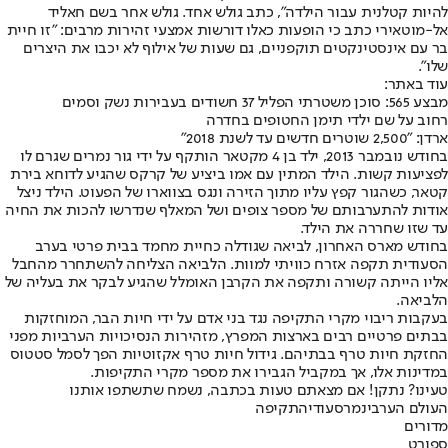
להיות קטלנית עבור הילדה", כתב גולש אחד. גולש אחר בשם חאליד
אל-מוטאירי כתב כי הופעות כאלו דורשות אמצעי זהירות מרבים: "זו חיית
בר עם אינסטינקטים תוקפניים, גם שעות של אילוף לא יכבו את היצרים
שלו".
עוד באתר
:
מבצע 565: סוכן משטרתי הפליל 37 חשודים בעבירות נשק וסמים
רחוב על שם ילדי תימן החטופים בחדרה
ארדן: "2,500 שוטרים חדשים עד לשנת 2018
"
בחודש נובמבר 2013, ילד בן 4 מקטאר הותקף על ידי גור נמרים שגרם לו
לפציעות קשות. הילד המתין עם אמו ביציע של קרקס שהגיע לדוחא בירת
קטאר, כשהגור קפץ עליו מתוך הזירה ונגס בצווארו של הפעוט. הילד ניצל
אודות להתערבותם של מספר צופים ושל המאלף שנדרשו להכות את החיה
עד שזו שחררה את הילד.
בחודש מארס האחרון, לביאה שגודלה כחיית מחמד בבית פרטי בערב
הסעודית תקפה אזרח כוויתי למוות. הלביאה הצליחה להשתחרר מהחבל
אליו הייתה קשורה ותקפה את הקרבן האומלל שהגיע לבקר את בעליה של
הלביאה.
בעקבות ריבוי מקרי התקיפה נגד בני אדם על ידי חיות הבר, המוחזקות
בבתים פרטיים רבים בארצות המפרץ, מזהירות הנסיכויות הערביות מפני
החזקת חיות טרף בבתיהם. גידול חיות טרף אקזוטיות הפך לסמל סטטוס
במדינות אלו, אך במקביל הגבירו את מספר מקרי התקיפות.
טעינו? נתקן! אם מצאתם טעות בכתבה, נשמח שתשתפו אותנו
העולם הערבי
נמר
סעודיה
תקיפה
מדורים
ספורט