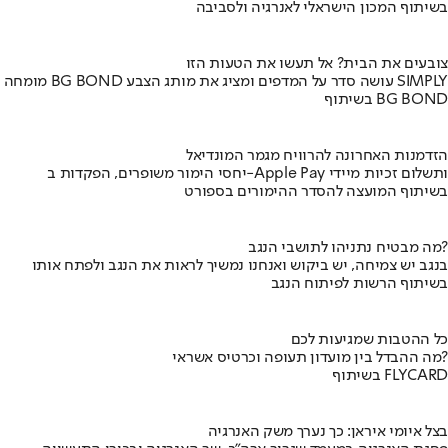
בשיתוף המכון הישראלי לאנרגיה ולסביבה
צובעים את הבית? אל תעשו את הטעות הזו
מומחה BG BOND עושה סדר על המדפים ומציג את מותג הצבע SIMPLY
בשיתוף BG BOND
הזדמנות האחרונה להרוויח מגמר המונדיאל
יחסי הימור משופרים, הפקדות ב-Apple Pay ותשלום זכיות מיידי
בשיתוף המועצה להסדר ההימורים בספורט
מה מבטיח נתניהו לתושבי הנגב?
בנגב יש צמיחה, יש ביקוש ואנחנו נמשיך לראות את הנגב ולפתח אותו
בשיתוף הרשות לפיתוח הנגב
כל ההטבות שמגיעות לכם
מה ההבדל בין מועדון תעופה וכרטיס אשראי?
בשיתוף FLYCARD
בצל איומי איראן: כך נערך משק האנרגיה