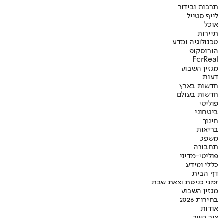
תרבות ובידור
לייף סטייל
אוכל
תיירות
טכנולוגיה ומדע
הורוסקופ
ForReal
מגזין השבוע
דעות
חדשות בארץ
חדשות בעולם
פוליטי
ביטחוני
חינוך
בריאות
משפט
תחבורה
פוליטי-מדיני
כללי ומידע
דף הבית
זמני כניסת וצאת שבת
מגזין השבוע
בחירות 2026
אודות
צור קשר