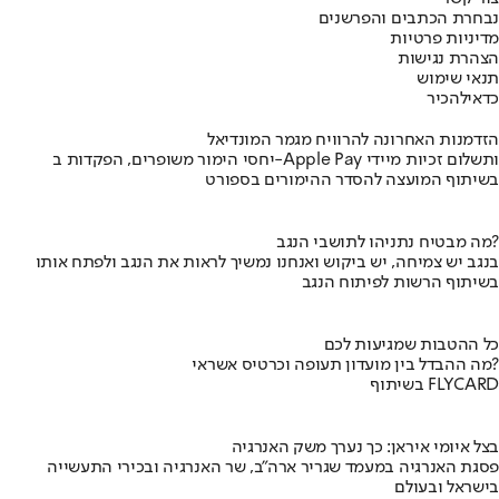
נבחרת הכתבים והפרשנים
מדיניות פרטיות
הצהרת נגישות
תנאי שימוש
כדאי
להכיר
הזדמנות האחרונה להרוויח מגמר המונדיאל
יחסי הימור משופרים, הפקדות ב-Apple Pay ותשלום זכיות מיידי
בשיתוף המועצה להסדר ההימורים בספורט
מה מבטיח נתניהו לתושבי הנגב?
בנגב יש צמיחה, יש ביקוש ואנחנו נמשיך לראות את הנגב ולפתח אותו
בשיתוף הרשות לפיתוח הנגב
כל ההטבות שמגיעות לכם
מה ההבדל בין מועדון תעופה וכרטיס אשראי?
בשיתוף FLYCARD
בצל איומי איראן: כך נערך משק האנרגיה
פסגת האנרגיה במעמד שגריר ארה"ב, שר האנרגיה ובכירי התעשייה
בישראל ובעולם