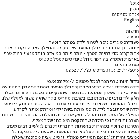
אוכל
מגזין
אנחנו מגייסים
English
X
חדשות
סביבה
סעודיה: טיגריס ניסה לטרוף ילדה במהלך הופעה
אימה בגן החיות • במהלך הופעה של טיגריס והמאלף שלו, התקרבה ילדה
אחת קרוב מדי לחיית הטרף • יותר ויותר בני אדם הותקפו ע"י חיות טרף
בארצות המפרץ בה הפך גידול טיגריסים לסמל סטטוס
מערכת היום
21/11/2016, 11:53
,עודכן
1/1/2018, 02:52
0
גידול חיות טרף הפך לסמל סטטוס // צילום: אי.פי
ילדה סעודית ניצלה ברגע האחרון
במהלך הופעה שהתקיימה
בגן החיות של
העיר סקקה שצפון הממלכה. בהופעה שהתקיימה בשבת האחרונה נטלו
חלק ילדים רבים שהסתובבו בקרבת טיגריס בוגר, שהיה קשור למאלף שלו.
במהלך ההופעה, שצולמה על ידי עוברי אורח, נראה הטיגריס תוקף לפתע
ילדה שהסתובבה לידו, תופס אותה בשתי ידיו ומרתק אותה לקרקע.
המאלף של הטיגריס מיהר להרחיק את החיה מהילדה המבוהלת. ברשתות
הערביות דיווחו כי הילדה שהותקפה היא בתו של המאלף.
הסרטון שהופץ במהירות ברשתות החברתיות גרם לגולשים רבים מערב
הסעודית למתוח ביקורת על מארגני ההופעה, שטענו כי לא ננקטו כל
אמצעי זהירות: "גם אם הטיגריס מאולף, זו סיטואציה מסוכנת שיכלה