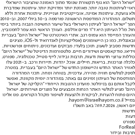
"ישראל היום" הוא גוף תקשורת שנוסד מתוך האמונה שהציבור הישראלי
ראוי לעיתונות טובה יותר, מאוזנת יותר ומדויקת יותר. עיתונות שמדברת
ולא צועקת. עיתונות אמינה, אובייקטיבית ועניינית. עיתונות אחרת וללא
תשלום. המהדורה המודפסת הראשונה פורסמה ב-30 ביולי 2007, וב-2010
הפך "ישראל היום" לעיתון הישראלי בעל שיעור החשיפה הגבוה ביותר בימי
חול. מו"ל העיתון היא ד"ר מרים אדלסון. העורך הראשי הוא עמר לחמנוביץ,
והעורך המייסד הוא עמוס רגב. אתרי האינטרנט של "ישראל היום" בעברית
ובאנגלית, כמו כן היישומונים (אפליקציות) לאנדרואיד ול-iOS, מציגים
חדשות מסביב לשעון, תוכן בלעדי, מבזקים ועדכונים, ניתוחים ופרשנויות,
וידיאו, פודקאסטים ושידורים חיים. פלטפורמות הדיגיטל של "ישראל היום"
כוללות ערוצי חדשות ודעות, תרבות ובידור, לייף סטייל, טכנולוגיה, ספורט,
כלכלה וצרכנות, בריאות, חיילים, אוכל, יהדות, תיירות ורכב. ב-2021 עלו
לאוויר האתר החדש והיישומון החדש של "ישראל היום" בעברית, במטרה
לספק לגולשים חוויה מהירה, עדכנית, בטוחה ונוחה. תכני המהדורה
המודפסת של העיתון זמינים גם באתר, במהדורה יומית מקוונת, ואפשר
לקבל אותם גם בניוזלטר. מועדון ההטבות הייחודי "הקליקה של ישראל
היום" מציע לגולשי האתר הנחות ומבצעים על מוצרים ושירותים. ישראל
היום פתוח להערות, לביקורת ולהצעות לשיפור מקהל הקוראים. פנו אלינו
במייל hayom@israelhayom.co.il.
יום ראשון, 19.7.2026
ה' באב תשפ"ו
חדשות
דעות
ספורט
ForReal
תרבות ובידור