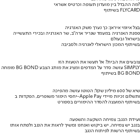
מה ההבדל בין מועדון תעופה וכרטיס אשראי?
בשיתוף FLYCARD
בצל איומי איראן: כך נערך משק האנרגיה
פסגת האנרגיה במעמד שגריר ארה"ב, שר האנרגיה ובכירי התעשייה
בישראל ובעולם
בשיתוף המכון הישראלי לאנרגיה ולסביבה
צובעים את הבית? אל תעשו את הטעות הזו
מומחה BG BOND עושה סדר על המדפים ומציג את מותג הצבע SIMPLY
בשיתוף BG BOND
שיא של 600 מיליון שקל: הטוטו עושה מהפיכה
יחסי הימור משופרים, הפקדות ב-Apple Pay ותשלום זכיות מיידי
בשיתוף המועצה להסדר ההימורים בספורט
ועידת הנגב: צמיחה השקעה והשפעה
בנגב יש צמיחה, יש ביקוש ואנחנו נמשיך לראות את הנגב ולפתח אותו
בשיתוף הרשות לפיתוח הנגב