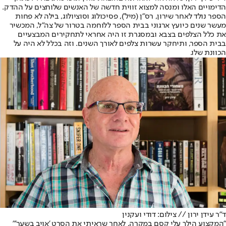
הדימויים האלו ומנסה למצוא זווית חדשה של האנשים שלוחצים על ההדק.
הספר נולד לאחר שירון, רס"ן (מיל'), פסיכולוג וסוציולוג, בילה לא פחות
מעשר שנים כיועץ ארגוני בבית הספר ללוחמה בטרור של צה"ל, המכשיר
את כלל הצלפים בצבא ובמסגרת זו היה אחראי לתחקירים המבצעיים
בבית הספר, ותיחקר עשרות צלפים לאורך השנים. וזה בכלל לא היה על
הכוונת שלו.
ד"ר עידן ירון // צילום: דודי ועקנין
"המקצוע הילך עלי קסם במקרה, לאחר שראיתי את הסרט 'אויב בשער'"