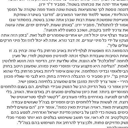
שאף אחד יזהה את נוכחותו בשטח", מסביר ד"ר ירון.
דוגמה נוספת לכך שהמציאות בשטח שונה מאוד ממה שקורה על המסך
ההוליוודי, אפשר ללמוד מתיאור המארבים. "מדובר בשיגרה שוחקת
ומעייפת שנמשכת שעות רבות שבהן אתה שוכב בשטח, במסתור שבו
אסור לך להתגלות", מסביר ירון. "באותן שעות, לעיתים ימים, אתה עושה
את צרכיך לתוך בקבוק, ושוכב כמעט ללא תנועה".
ובעוד הצלף אינו יכול לזוז, יש אחרים שממהרים לנצל זאת. "בזמן הזה אתה
נעקץ על ידי כל מיני יצורים. זה דבר נורא. אתה לא יכול לזוז וכל מיני חרקים
עולים עליך".
ההסוואה הזו מאפשרת לצלף לירות באויב מרחוק בלי שזה יבחין בו. זו
אחת הסיבות שעבודת הצלף זכתה למוניטין מפוקפק למדי, של מעין
לוחמה "מלוכלכת" ולא הוגנת. אלא שלדעת ירון, הדימוי הזה חוטא לחלוטין
לאמת. "הצליפה היא מקצוע ערכי ומוסרי מאין כמוהו, שמעוגן היטב בחוק
הבינלאומי ובדיני המלחמה. אין שום איסור לירות באויב מרחוק בלי שהוא
יבחין בך". ירון מסביר כי ההגבלה היחידה בחוק היא לגבי מי שאליו מכוון
הירי - אשר צריך להיות כמובן אדם שמעורב בלחימה באופן ישיר.
ירון אומר כי בשל הדיוק הרב של הנשק שבידי הצלפים, הם בעצם הלוחמים
המוסריים ביותר. זאת כיוון שהצלפים פוגעים רק באדם אחד, האויב, בלי
לגרום לפגיעה באזרחים בלתי מעורבים. "לקשור לצלף סטריאוטיפ של
רוצח, זה לעשות עוול ללוחמים רבים ומסורים בצה"ל שעושים עבודה
מקצועית מאוד, ראויה וערכית מאין כמוה", אומר ירון. "הם עושים לילות
כימים בשטח כדי להגן על ביטחון מדינת ישראל ואזרחיה, לפגוע בהם
כקולקטיב זה לא ראוי. אני חושב ששימוש בצלפים הוא יותר מוסרי מכלי
נשק מדויקים פחות, ולכן צריך להרחיב את השימוש בהם בצה"ל".