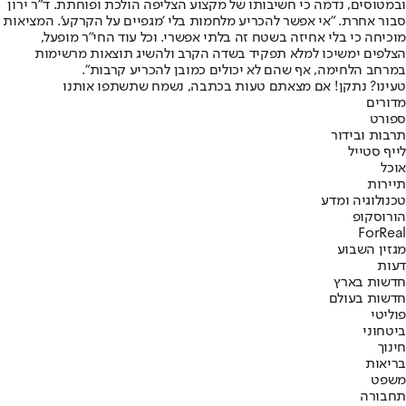
ובמטוסים, נדמה כי חשיבותו של מקצוע הצליפה הולכת ופוחתת. ד"ר ירון
סבור אחרת. "אי אפשר להכריע מלחמות בלי 'מגפיים על הקרקע'. המציאות
מוכיחה כי בלי אחיזה בשטח זה בלתי אפשרי. וכל עוד החי"ר מופעל,
הצלפים ימשיכו למלא תפקיד בשדה הקרב ולהשיג תוצאות מרשימות
במרחב הלחימה, אף שהם לא יכולים כמובן להכריע קרבות".
טעינו? נתקן! אם מצאתם טעות בכתבה, נשמח שתשתפו אותנו
מדורים
ספורט
תרבות ובידור
לייף סטייל
אוכל
תיירות
טכנולוגיה ומדע
הורוסקופ
ForReal
מגזין השבוע
דעות
חדשות בארץ
חדשות בעולם
פוליטי
ביטחוני
חינוך
בריאות
משפט
תחבורה