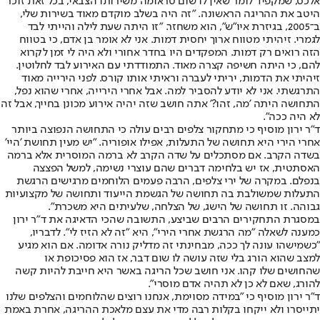
אלכס, שמקפיד לומר שאין לו שום טראומה משירותו הצבאי, בכל זאת זוכר
היטב את ההריגה הראשונה. "זה היה בשלב מוקדם מאוד בשירות שלי,
ב־2005, בגיזרת איו"ש", הוא משחזר. "זו היתה שעת לילה והייתי לבד
לגמרי. זיהיתי מטווח ארוך יחסית דמות. אני לא אומר בן אדם, כי בטווח
הזה רואים רק דמות. המפקדים היו בחדר אחורי ולא היה לי זמן לקרוא
להם, כי היתה חשיפה קצרה מאוד. התמודדתי עם האירוע לבד לחלוטין.
זיהיתי את הדמות, יריתי לעברה וראיתי אותו קורס. לפני הירייה מאוד
התרגשתי. אני לא יודע להסביר למה. אבל אחרי הירייה, אחרי שהוא נפל,
התחושה היתה 'מה, זהו?' אתה חושב שזה יהיה אירוע מכונן בחייך, אבל זה
לא היה ככה".
ד"ר ירון מוסיף כי מתחקור צלפים רבים עולה כי התחושה הנפוצה ביותר
אחרי הירי היא תחושה של התעלות, אפילו אופוריה. "יש מעין תחושת 'היי'
בשדה הקרב. אם מסתכלים על שדה הקרב לא ברמה המוסרית אלא ברמה
האסתטית, אז יש בלחימה דברים שהם עוצרי נשימה, למשל הפצצה
בנפלם. במקרה של ירי צלפים, הרבה פעמים הלוחמים מרגישים הרגשת
התעלות שמשולבת בה תחושה של הגשמת הייעוד ותחושה של מקצועיות
גבוהה. זו תחושה של הישג, של הצלחה, שלעיתים היא משכרת".
במסגרת התחקירים הרבים שביצע, התשובה שהכי הדאיגה את ד"ר ירון
כמענה לשאלה "מה הרגשת אחרי הירי", היא "זה לא הזיז לי". לדבריו,
"כשמישהו עונה לך ככה, מבחינתי זה מדליק נורה אדומה. אם הוא מגיע
למצב שהוא הורג בלי שזה עושה לו שום דבר, אז הוא פסיכופת או
שהחושים שלו קהו. אני חושב שכל הריגה באשר היא חייבת להיות קשה
להורג, שאם לא כן לא תהיה אדם מוסרי".
ד"ר ירון מוסיף כי "במידה מסוימת, אנחנו רוצים שהלוחמים והצלפים שלנו
יתייסרו ולא ייקחו בקלות רבה מדי את עצם מלאכת ההריגה, אחרת באמת