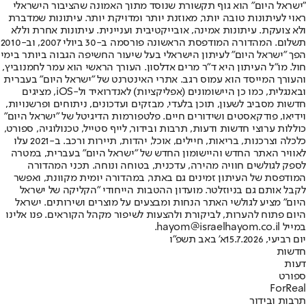
"ישראל היום" הוא גוף תקשורת שנוסד מתוך האמונה שהציבור הישראלי
ראוי לעיתונות טובה יותר, מאוזנת יותר ומדויקת יותר. עיתונות שמדברת
ולא צועקת. עיתונות אמינה, אובייקטיבית ועניינית. עיתונות אחרת וללא
תשלום. המהדורה המודפסת הראשונה פורסמה ב-30 ביולי 2007, וב-2010
הפך "ישראל היום" לעיתון הישראלי בעל שיעור החשיפה הגבוה ביותר בימי
חול. מו"ל העיתון היא ד"ר מרים אדלסון. העורך הראשי הוא עמר לחמנוביץ,
והעורך המייסד הוא עמוס רגב. אתרי האינטרנט של "ישראל היום" בעברית
ובאנגלית, כמו כן היישומונים (אפליקציות) לאנדרואיד ול-iOS, מציגים
חדשות מסביב לשעון, תוכן בלעדי, מבזקים ועדכונים, ניתוחים ופרשנויות,
וידיאו, פודקאסטים ושידורים חיים. פלטפורמות הדיגיטל של "ישראל היום"
כוללות ערוצי חדשות ודעות, תרבות ובידור, לייף סטייל, טכנולוגיה, ספורט,
כלכלה וצרכנות, בריאות, חיילים, אוכל, יהדות, תיירות ורכב. ב-2021 עלו
לאוויר האתר החדש והיישומון החדש של "ישראל היום" בעברית, במטרה
לספק לגולשים חוויה מהירה, עדכנית, בטוחה ונוחה. תכני המהדורה
המודפסת של העיתון זמינים גם באתר, במהדורה יומית מקוונת, ואפשר
לקבל אותם גם בניוזלטר. מועדון ההטבות הייחודי "הקליקה של ישראל
היום" מציע לגולשי האתר הנחות ומבצעים על מוצרים ושירותים. ישראל
היום פתוח להערות, לביקורת ולהצעות לשיפור מקהל הקוראים. פנו אלינו
במייל hayom@israelhayom.co.il.
יום רביעי, 15.7.2026
א' באב תשפ"ו
חדשות
דעות
ספורט
ForReal
תרבות ובידור