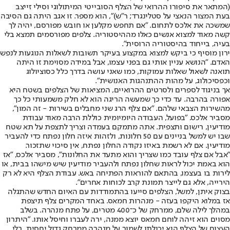
(המתאר את סיפורו ההרואי של הצלף הסובייטי המיתולוגי וסילי זייצב
בעת המצור הנאצי על סטלינגרד; ר"ש)", הוא מספר. זו אגב היתה גם הסיבה
שמשכה את אלכס לתחום. "אם תחפש מקלען או חובש מפורסם, יהיה לך
קשה מאוד למצוא אנשים כאלו מההיסטוריה. צלפים מפורסמים תמצא בלי
בעיה, בייחוד בהיסטוריה הרוסית".
ירון מוסיף כי ביקש למצוא במקצוע בעיקר תשובות לשאלות הנוגעות לנפש
האדם. "הנושא עניין אותי גם בפני עצמו, אבל במידה מסוימת זו היתה
תואנה לשאול שאלות עמוקות, כמו שאני עושה בדרך כלל כסוציולוג
וכפסיכולוג, על מהות ההתנהגות האנושית".
אך בניגוד לספרים ולסרטים ההרואיים, המציאות של הצלפים בשטח היא
אפורה בהרבה. עד כדי כך שמעשה הריגה הוא לא חלק משמעותי כל כך
מהשירות הצבאי שלהם. "אם צלף הרג שני מחבלים בשירות - זה המון",
מסביר אלכס. "בפועל, העבודה היומיומית כוללת הרבה מאוד עבודת
מודיעין, רישום ותצפית. אתה מתמקם בעמדה וצריך לתצפת על תא שטח
שבו יש למשל בניינים עם 50 חלונות, ולזהות איזה חלון נפתח כדי להעביר
מודיעין. אם לא רשמת באיזו נקודה החלון נפתח, אין סיכוי שתזכור.
"אבל אם צלף עובד כמו שצריך והוא מתעד את החלונות", מסביר אלכס, "אז
הוא באמת יכול לראות שחלון נפתח ולהעביר מודיעין שיש מישהו בבית, או
לירות בו בעצמו, בהתאם להוראות הפתיחה באש. עבודת הצלף היא לא רק
הירייה, אלא גם לייצר תמונת קרב לכוחות אחרים".
בצוק איתן, למשל, הצלפים סייעו בהתמודדות עם האיום החדש שהתגלה
אז במלוא היקפו בעזה - מנהרות חמאס. באחד המקרים צלף תיצפת
במהלך לילה שלם, ממרחק של כ־400 מטרים, על פתח מנהרה. בשלב
מסוים הוא זיהה לוחם חמאס יוצא ממנה, ירה לעברו וחיסל אותו. "היתרון
העצום של הצלף הוא יכולתו לשמור על מנהרה ממרחק גדול יחסית, בלי