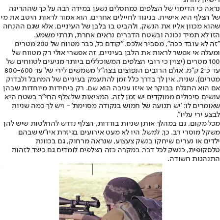
רישיון להרוג
נראה כי הדימוי של הצלפים כמחסלים נשען במידה רבה על כך שההריגה
של הצלף היא אישית. בניגוד לחיילים אחרים, הוא אמור לראות היטב את מי
שהוא מכוון אליו את הנשק, ולהביט בו בלבן של העיניים. אלא שגם ההנחה
הזו לא תמיד נכונה ובשטח הדברים נראים אחרת, תרתי משמע.
"זה לא עובד ככה", מסביר אלכס. "קודם כל, כבר מטווח של 200 מטרים
ומעלה אי אפשר לראות את הלבן בעיניים, זה אפשרי אולי רק מטווח של
100 מטרים (יצוין כי רובי הצלפים המשוכללים ביותר מגיעים לטווחים של
עד כ־2 ק"מ, אולם הרובים הנפוצים בצה"ל משמשים לירי של עד 800-600
מטרים). שנית, אין לך בדרך כלל זמן להתעמק בעיניים של המחבל ולבדוק
אם הוא התגלח בבוקר או איזו עניבה הוא שם. רק ביחידות מיוחדות שבהן
עושים סיכולים ממוקדים יש זמן לזה. המציאות של צלף החי"ר בשטח היא
שאומרים לו: 'יש תנועה של חמוש בנקודה מסוימת' - ויש לך כמה שניות
לבצע ירי עליו".
מכל מקום, גם במהלך אותן שניות בודדות, הצלף נדרש להחלטות שיש להן
משקל מוסרי רב. כך, למשל, היו לא מעט אירועים בגיזרת איו"ש שבהם
ילדים או נערים שיחקו בנשק צעצוע, שנראה מרחוק, גם בכוונת
טלסקופית, כנשק לכל דבר. במקרה כזה הצלפים לומדים גם כיצד לזהות
התנהגות חשודה.