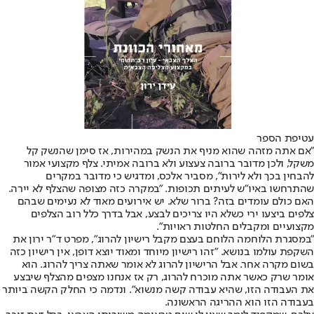
עטיפת הספר
"אם אתה מזהה שהוא מניף את הנשק במהירות, אז סימן שהנשק קל
משקל, ולכן מדובר ברובה צעצוע ולא ברובה אמיתי. צלף מקצועי אמור
להבחין בכך ולא לירות", מסביר אלכס, ומדגיש כי מדובר במקרים
שהתרחשו באיו"ש לעיתים תכופות. "במקרה כזה מצופה שהצלף לא יירה.
האם כולם עומדים בזה? ברור שלא. יש אירועים מאוד לא נעימים שבהם
צלפים ביצעו ירי כשלא היו צריכים לבצע, אבל בדרך כלל רוב הצלפים
מקצועיים ומקבלים החלטות ראויות".
"במסגרת הלוחמה הלוחם בעצם מקבל רישיון להרוג", מפרט ד"ר ירון את
השקפת עולמו בנושא. "זהו רישיון מיוחד ומאוד יוצא דופן, אין רישיון כזה
בשום מקרה אחר. אבל הרישיון להרוג לא אומר שאתה צריך להרוג. הוא
אומר שרק כאשר אתה מוכרח להרוג, רק אז אנחנו מצפים מהצלף שיבצע
את העבודה הזו, שהיא עבודה קשה מנשוא". ונדמה כי החלק הקשה ביותר
בעבודה הזו הוא ההריגה הראשונה.