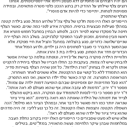
הם יהיו רוצחים או מחסלים ללא מצפון וידמו אולי לפסיכופתים. אנחנו
רוצים צלף שילחץ על ההדק רק ברגע הנכון כלפי מטרה מתאימה, ובמידה
מסוימת לפחות, יתייסר כדי להיות אדם מוסרי".
הצלף שהתפרק
הייסורים האלו היו מנת חלקו של צלף צה"ל שלרוע המזל, פגע בילדה קטנה
במהלך פעילות מבצעית ברפיח. המקרה אירע לפני כמה שנים, כאשר הצלף
חיפה על מפקדו שיצא לסיור רכוב, ולפתע הבחין במחבל חמוש מוציא את
ראשו מבין פחונים, ומכוון לעבר המפקד קלצ'ניקוב. בשלב הזה הצלף ירה
שניים־שלושה כדורים, פגע בהצלחה במחבל והציל את חיי מפקדו. אלא
שבהמשך התברר כי מעבר לפחונים היה גן ילדים, ולרוע המזל אחד
הכדורים חדר את הפחון, פגע בילדה בת 3 והרג אותה.
הלוויית הילדה סוקרה ברשת אל־ג'זירה, וגופתה צולמה כך שהיה אפשר
להבחין שיש לה צמות. בעקבות כך, החלו חבריו של הצלף ביחידה להקניט
אותו ולקרוא לו בצחוק "הורג הילדות". כל זמן שהיה הצלף בשירות סדיר,
הוא התמודד ללא כל קושי עם ההקנטות. אלא ששנים לאחר השחרור,
הטראומה התפרצה. זה קרה כאשר נולד ילדו הראשון, ואז הוא התפרק.
"הוא סבל מחזיונות יום ומסיוטים שבהם הופיעה דמות ילדה עם צמות",
מספר ד"ר ירון, "הדמות לא עזבה אותו, אף שהוא מעולם לא ראה אותה".
ד"ר ירון מספר כי כדי לנסות להתמודד עם המקרה, הוא ביקש מהצלף
לצייר את דמותה של הילדה שאותה הוא רואה בדמיונו. "הוא צייר ציור
שנראה יותר כמו רוח מאשר כל דבר אחר, ובמהלך הציור הוא מילמל: 'הנה
השמלה הקטנה והצמות האלו הקטנות'. זה כל כך נגע לליבי. זה היה מדהים
שהוא צייר ציור של ילדה שהוא מעולם לא ראה".
אלא שיש לא מעט שסבורים כי הייסורים האלו יהיו בקרוב נחלת העבר.
במלחמות שבהן עיקר הלחימה נעשה מהאוויר, במזל"טים, בטילים