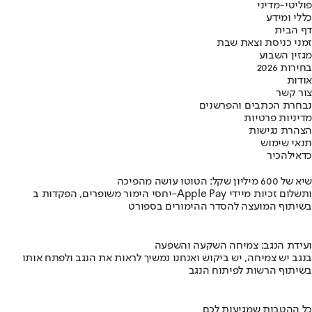
פוליטי-מדיני
כללי ומידע
דף הבית
זמני כניסת וצאת שבת
מגזין השבוע
בחירות 2026
אודות
צור קשר
נבחרת הכתבים והפרשנים
מדיניות פרטיות
הצהרת נגישות
תנאי שימוש
כדאי
להכיר
שיא של 600 מיליון שקל: הטוטו עושה מהפיכה
יחסי הימור משופרים, הפקדות ב-Apple Pay ותשלום זכיות מיידי
בשיתוף המועצה להסדר ההימורים בספורט
ועידת הנגב: צמיחה השקעה והשפעה
בנגב יש צמיחה, יש ביקוש ואנחנו נמשיך לראות את הנגב ולפתח אותו
בשיתוף הרשות לפיתוח הנגב
כל ההטבות שמגיעות לכם