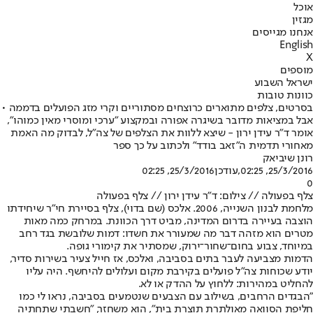
אוכל
מגזין
אנחנו מגייסים
English
X
מוספים
ישראל השבוע
כוונות טובות
בסרטים, צלפים מתוארים כרוצחים מסתוריים וקרי מזג הפועלים בדממה •
אבל במציאות מדובר בשיגרה אפורה ובמקצוע "ערכי ומוסרי מאין כמוהו",
אומר ד"ר עידן ירון - שיצא ללוות את הצלפים של צה"ל, לבדוק מה האמת
מאחורי תדמית ה"זאב בודד" ולכתוב על כך ספר
רונן שיביאק
25/3/2016, 02:25
,עודכן
25/3/2016, 02:25
0
צלף בפעולה // צילום: ד"ר עידן ירון // צלף בפעולה
מלחמת לבנון השנייה, 2006. אלכס (שם בדוי), צלף בסיירת חי"ר שיחידתו
הוצבה בעיירה בדרום המדינה, מביט דרך הכוונת. במרחק כמה מאות
מטרים הוא מזהה דבר מה שמעורר את חשדו: דמות שלובשת בגד רחב
במיוחד, צבוע בחום־שחור־ירוק, שמסתיר את קימורי גופה.
הדמות מצביעה לעבר בתים בסביבה, ואלכס, אז חייל צעיר בשירות סדיר,
יודע שכוחות צה"ל פועלים בקירבת מקום ועלולים להיחשף. היה עליו
להחליט במהירות: ללחוץ על ההדק או לא.
"הבגדים הרחבים, בשילוב עם הצבעים שנטמעים בסביבה, נראו לי כמו
חליפת הסוואה מאולתרת תוצרת בית", הוא משחזר, "חשבתי שתחתיה