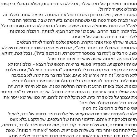
מסתתר תצפיתן של חיזבאללה, אבל לא הייתי בטוח, ושלא כהרגלי ביקשתי
מהמ"פ אישור לירות".
המפקד אישר, ואלכס כיוון היטב והפיל את המטרה בירייה אחת. בשלב זה
יצאו מבית סמוך כמה בני משפחה ופרצו בזעקות שבר. בהמשך התברר
לצה"ל שהדמות שחוסלה היתה אישה, שככל הנראה לא היתה מעורבת כלל
בלחימה; הבגד הרחב, שבסופו של דבר הביא למותה, התגלה ככותונת
לילה - עם בחירה גרועה של צבעים.
בעשור שחלף מאז אותו מקרה, הספיק אלכס להפוך לאחד הצלפים
המנוסים והמוצלחים ביותר בצה"ל, אדם שעל שמו רשומים חיסולים של לא
מעט מחבלים ("מדובר במספר דו־ספרתי, ונסתפק בזה"). ובכל זאת, דווקא
על הפגיעה באותה אישה שואלים אותו יותר מכל.
עמיתיו למקצוע, מפקדיו ואנשי בריאות הנפש של הצבא - כולם ניסו לא
פעם להבין אם המקרה גרם לו לטראומה. "התשובה היא לא", עונה אלכס
ללא היסוס, "זה היה אירוע לא נעים, אבל מדובר בלחימה, לא בסביבה
סטרילית. בלחימה לפעמים מקבלים החלטות שבדיעבד מתגלות כלא
נכונות, אבל באותו הרגע זו היתה החלטה נכונה. אם לא הייתי יורה, זה
היה אפילו חוסר אחריות. זו היתה ירייה נכונה". אלכס מדגיש כי "אם תייסר
את עצמך על כל מקרה כזה, לא תוכל להיות לוחם. זה כמו שרופא ייסר את
עצמו בכל פעם שחולה שלו מת".
שני מחבלים הרוגים? זה המון
אלא שלפעמים שוכחים שהמקצוע של אלכס נועד, בסופו של דבר, להציל
חיים ולא לקחת אותם. הדימוי הרווח של הצלפים, שהתקבע בלא מעט
סרטים וספרים, הוא של מחסלים קרי רוח; אנשים שפועלים לבדם, בדממה,
בלי להתחבט יותר מדי בשאלות מוסריות. הספר "מאחורי הכוונת", מאת
ד"ר עידן ירון, שראה אור לאחרונה בהוצאת מודן ומערכות, צולל לעומק