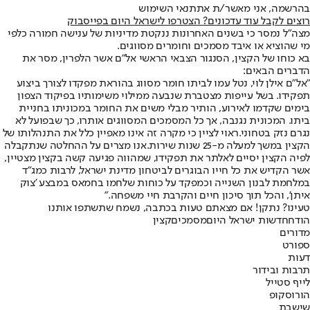
בהרשמה, אני מאשר/ת את
תנאי השימוש
רוצים לקבל עוד עדכונים? הצטרפו לישראל היום בפייסבוק
מצה"ל נמסר כי בשנים האחרונות ננקטת מדיניות של ענישה חמורה כלפי
מי שהוציא או איבד מסמכים וחומרים מסווגים.
בא כוחו של הקצין, הסנגור הצבאי הראשי אל"ם אשר הלפרין, מסר את
הדברים הבאים:
"אל"ם אילן לוי, נטל עמו לביתו חומר מסווג בהוראת מפקדו לצורך ביצוע
תפקידו. בשל עייפות מצטברת שנבעה ממילוי משימותיו בפיקוד הצפון
בימים שקדמו לאירוע, הותיר מבלי משים את החומר במכוניתו בחניית
ביתו. המכונית נגנבה, אך כל המסמכים המסווגים אותרו, כך שבפועל לא
נגרם נזק בטחוני.
ראוי לציין כי מקרה זה אינו מאפיין כלל את התנהלותו של
הקצין במשך למעלה מ-25 שנות שירות.
אנו מצרים על ההחלטה שנתקבלה
לפיה הקצין יסיים לאלתר את תפקידו, שמהווה פגיעה קשה בקצין מצטיין,
אשר הקדיש את כל חייו הבוגרים לביטחון מדינת ישראל, לרבות כמג"ד
במלחמת לבנון השנייה וכמפקד על כוחות שלחמו בחמאס במבצע 'צוק
איתן', והכל תוך סיכון חיים והקרבת חיי משפחה."
טעינו? נתקן! אם מצאתם טעות בכתבה, נשמח שתשתפו אותנו
הודח
חדשות ישראל היום
מסמכים
קצין
מדורים
ספורט
דעות
תרבות ובידור
לייף סטייל
הורוסקופ
שישבת