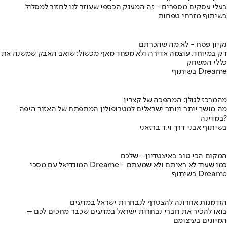
בעלי עסקים מספרים - זה המענק הכספי שעוזר לנו לחזור למסלול
בשיתוף מזרחי טפחות
נקיון פסח - לא מה שהכרתם
דק במיוחד, עוצמה אדירה ולא מפחד מאף מכשול: שואב האבק שמשנה את
כללי המשחק
בשיתוף Dreame
מהמרכז לגולן: המהפכה של קצרין
מה מושך יותר ויותר ישראלים למטרופולין המתפתח של האזור היפה
במדינה?
בשיתוף אבני דרך וי.ד ברזאני
המקום הכי טוב באיצטדיון - שלכם
המונדיאל עם מסכי Dreame - כמו שעוד לא ראיתם ולא שמעתם
בשיתוף Dreame
הזדמנות אחרונה להצטרף לנבחרות ישראל במדעים
בואו להכיר את חברי נבחרות ישראל במדעים שכבר מחכים לכם –
המיונים בעיצומם