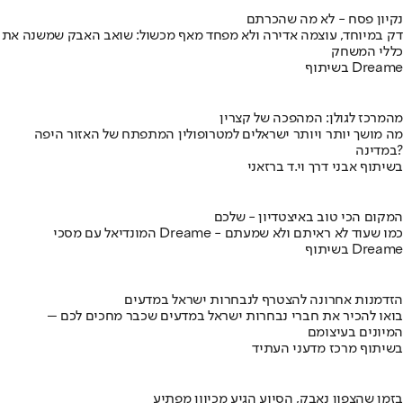
נקיון פסח - לא מה שהכרתם
דק במיוחד, עוצמה אדירה ולא מפחד מאף מכשול: שואב האבק שמשנה את
כללי המשחק
בשיתוף Dreame
מהמרכז לגולן: המהפכה של קצרין
מה מושך יותר ויותר ישראלים למטרופולין המתפתח של האזור היפה
במדינה?
בשיתוף אבני דרך וי.ד ברזאני
המקום הכי טוב באיצטדיון - שלכם
המונדיאל עם מסכי Dreame - כמו שעוד לא ראיתם ולא שמעתם
בשיתוף Dreame
הזדמנות אחרונה להצטרף לנבחרות ישראל במדעים
בואו להכיר את חברי נבחרות ישראל במדעים שכבר מחכים לכם –
המיונים בעיצומם
בשיתוף מרכז מדעני העתיד
בזמן שהצפון נאבק, הסיוע הגיע מכיוון מפתיע