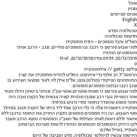
אוכל
מגזין
אנחנו מגייסים
English
X
טכנולוגיה ומדע
חדשות טכנולוגיה
האל"מ איבד מסמכים - ויודח מתפקידו
לפני שבוע פורסם כי רכבו, ובו מסמכים סודיים, נגנב • הרכב אותר
והמסמכים הוחזרו
22/12/2015, 09:39
,עודכן
22/12/2015, 15:47
0
צילום: getty // אילוסטרציה
הרמטכ״ל, רב אלוף גדי איזנקוט, החליט להדיח מתפקידו את קצין
התותחנים הפיקודי (מת״פ) צפון, אל״מ אילן לוי, לאור ממצאי האירוע בו
נגנב רכבו ובתוכו מסמכים מסווגים.
לפני שבוע פורסם כי מאות שוטרים,
אנשי שב"כ וגורמי ביטחון ניהלו מצוד
אחר כנופיית גנבי רכב שגנבו מכונית קאיה צבאית של הקצין שבה היה
חומר מסווג שהוגדר כחומר סודי ורגיש במיוחד.
מחקירה ראשונית עלה כי כלי הרכב עמד ליד ביתו של הקצין ונגנב במהלך
סוף השבוע, ובו היו מסמכים מסווגים.
הקצין החזיק את החומר ברכבו ללא
אישור וללא רשות.
לאחר פעילות של השב"כ והמשטרה נמצא הרכב מעבר
לקו הירוק והמסמכים המסווגים הוחזרו לרשות מערכת הביטחון.
העתיד, במייל שלכם
הירשמו עכשיו לניוזלטר טכנולוגיה, מדע וסביבה של היום