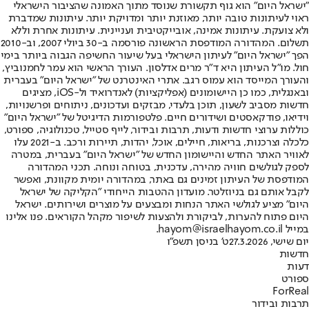
"ישראל היום" הוא גוף תקשורת שנוסד מתוך האמונה שהציבור הישראלי
ראוי לעיתונות טובה יותר, מאוזנת יותר ומדויקת יותר. עיתונות שמדברת
ולא צועקת. עיתונות אמינה, אובייקטיבית ועניינית. עיתונות אחרת וללא
תשלום. המהדורה המודפסת הראשונה פורסמה ב-30 ביולי 2007, וב-2010
הפך "ישראל היום" לעיתון הישראלי בעל שיעור החשיפה הגבוה ביותר בימי
חול. מו"ל העיתון היא ד"ר מרים אדלסון. העורך הראשי הוא עמר לחמנוביץ,
והעורך המייסד הוא עמוס רגב. אתרי האינטרנט של "ישראל היום" בעברית
ובאנגלית, כמו כן היישומונים (אפליקציות) לאנדרואיד ול-iOS, מציגים
חדשות מסביב לשעון, תוכן בלעדי, מבזקים ועדכונים, ניתוחים ופרשנויות,
וידיאו, פודקאסטים ושידורים חיים. פלטפורמות הדיגיטל של "ישראל היום"
כוללות ערוצי חדשות ודעות, תרבות ובידור, לייף סטייל, טכנולוגיה, ספורט,
כלכלה וצרכנות, בריאות, חיילים, אוכל, יהדות, תיירות ורכב. ב-2021 עלו
לאוויר האתר החדש והיישומון החדש של "ישראל היום" בעברית, במטרה
לספק לגולשים חוויה מהירה, עדכנית, בטוחה ונוחה. תכני המהדורה
המודפסת של העיתון זמינים גם באתר, במהדורה יומית מקוונת, ואפשר
לקבל אותם גם בניוזלטר. מועדון ההטבות הייחודי "הקליקה של ישראל
היום" מציע לגולשי האתר הנחות ומבצעים על מוצרים ושירותים. ישראל
היום פתוח להערות, לביקורת ולהצעות לשיפור מקהל הקוראים. פנו אלינו
במייל hayom@israelhayom.co.il.
יום שישי, 27.3.2026
ט' בניסן תשפ"ו
חדשות
דעות
ספורט
ForReal
תרבות ובידור