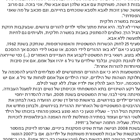
בנות 3 ושנה, משחקות עם אבא שלהן ועם אבא שלי, אני בוכה. גם מרוב
אושר, שהן זוכות לאבא ולסבא שנוכחים בחייהם, וגם מכאב על מה שאני
הפסדתי".
אבות במשרה חלקית
שירי לא לבד. היא אחת מתוך אלפי ילדים להורים גרושים, שבעקבות חזקת
הגיל הרך, נאלצים להסתפק באבות במשרה חלקית, ולעיתים גם לחיות
למעשה ללא אבא.
סעיף 25 לחוק הכשרות המשפטית והאפוטרופסות, שנחקק בשנת 1962,
קובע כי אם "לא באו ההורים לידי הסכם, או שבאו לידי הסכם אך ההסכם
לא בוצע, רשאי בית המשפט לקבוע את העניינים האמורים (...) כפי שייראה
לו לטובת הקטין, ובלבד שילדים עד גיל 6 יהיו אצל אמם, אם אין סיבות
מיוחדות להורות אחרת".
המשמעות היא כי אם ההורים המתגרשים לא מצליחים להגיע להסכמה על
חלוקת השהות של הילדים, יגורו הילדים אצל אמם לפחות עד גיל 6. אם יש
הסכמה, יוכל האב להלין את ילדיו אצלו, ללא קשר לגילם.
על רקע השינויים בתא המשפחתי וכניסתן של נשים רבות למעגל העבודה,
מינתה ציפי לבני, שרת המשפטים בשנת 2005, ועדה להסדרת יחסי
הורים־ילדים בגירושים, בראשות פרופ' דן שניט. הוועדה באה לבחון את
ההיבטים המשפטיים של האחריות ההורית בגירושים, ולבחון מחדש את
חזקת הגיל הרך - שעליו נטען כי הוא פוגע באופן מהותי בזכותו של הילד
לשני הורים ועומד בסתירה מוחלטת לרוח האמנה הבינלאומית לזכויות
הילד, שעליה חתמה ישראל ב־1991.
בשנת 2008 הגישה ועדת שניט מסקנות ביניים, שגרמו לזינוק במספר
הבקשות של אבות למשמורת משותפת על ילדיהם. אם ב־2007 הוגשו
למשרד הרווחה 852 בקשות כאלו (מהן אושרו רק כ־20 אחוז), הרי ב־2009