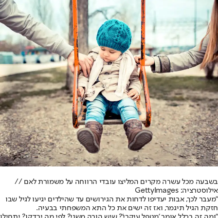
בשבעה מכל עשרה מקרים המליצו עובדי הרווחה על משמורת לאם //
אילוסטרציה: GettyImages
"מעבר לכך, אבות יעדיפו לדחות את הגירושים עד שהילדים יגיעו לגיל שבו
חזקת הגיל תיגמר, ואז זה ישים את כל התא המשפחתי בבעיה.
"ומה זה בכלל אומר 'מטפל עיקרי'? שיש הורה משני? לפי מה יבדקו? יתחילו