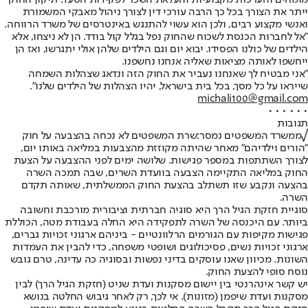
ייתר את הצורך בכל כך הרבה עורכי דין לצורך ניהול מאבקי המשמורת
ואנשי מקצוע רבים, ולכן הוא עשוי להתנגש באינטרסים של משרד הרווחה.
"אל לחברות הכנסת לשכוח שהחוק נפל בגלל קול בודד. הן לא ניצחו, אלא
הילדים של כולנו הפסידו. יבוא יום וגם הילדים שלהן אולי יתגרשו, ואז הן
ייחשפו לאותה מציאות שאליה אנחנו נחשפנו.
"אני מבטיח לך שאנחנו נעביר את החוק הזה ונדאג שצהלות השמחה
שייראו על כל מסך, בכל בית בישראל, יהיו הצהלות של הילדים שלנו".
michali100@gmail.com
• • • • • •
תגובות
√
ממשרד המשפטים נמסר:
שרת המשפטים לא נכחה בהצבעה על חוק
"הורים וילדיהם" מאחר שהיתה מקוזזת מהצבעות במליאה באותו יום,
לצורך השתתפות במספר פגישות. שלושה ימים לפני ההצבעה על הצעת
החוק במליאה התקיימה הצבעה בוועדת השרים, שבה תמכה השרה
בהצעה ונקבע שזו תשתלב בהצעת החוק הממשלתית, שאותה תקדם
השרה.
סוגיית חזקת הגיל הרך היא סוגיה חברתית וציבורית מורכבת וחשובה
ביותר. עם היכנסה של השרה לתפקידה היא החלה בעבודת מטה, הכוללת
פגישות מקיפות עם הגורמים הרלוונטיים - ביניהם ארגוני זכויות גברים,
ארגוני זכויות נשים, פסיכולוגים ושופטי משפחה, כדי להבין את העמדות
השונות. מכיוון שאנו עוסקים בדיני נפשות ובסוגיה כה עדינה, טרם גובש
נוסח סופי להצעת החוק.
יש קשר אינהרנטי בין יישום מסקנות ועדת שניט (חזקת הגיל הרך) לבין
מסקנות ועדת שיפמן (מזונות). אי לכך, רק לאחר גיבוש החלטה בנושא