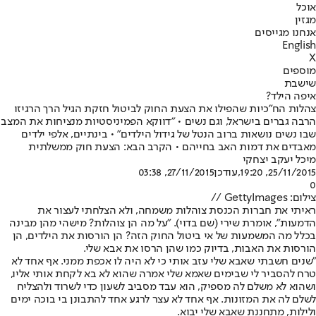
אוכל
מגזין
אנחנו מגייסים
English
X
מוספים
שישבת
איפה הילד?
צהלות הח"כיות שהפילו את הצעת החוק לביטול חזקת הגיל הרך הרגיזו
הרבה גברים בישראל, וגם נשים • "דווקא הפמיניסטיות מנציחות את המצב
שבו נשים נושאות ברוב הנטל של גידול הילדים" • בינתיים, אלפי ילדים
מאבדים את דמות האב בחייהם • הקרב הבא: הצעת חוק ממשלתית
מיכל יעקב יצחקי
25/11/2015, 19:20
,עודכן
27/11/2015, 03:38
0
צילום: GettyImages //
ראיתי את חברות הכנסת צוהלות משמחה, ולא הצלחתי לעצור את
הדמעות", אומרת שירי (שם בדוי). "על מה הן צוהלות? מישהי מהן מבינה
בכלל מה המשמעות של אי ביטול החוק הזה? הן הורסות את הילדים, הן
הורסות את האבות, בדיוק כמו שהן הרסו את אבא שלי.
"שנים חשבתי שאבא שלי עזב אותי כי לא היה לו אכפת ממני. אף אחד לא
טרח להסביר לי שבימים שאמא שלי אמרה שהוא לא בא לקחת אותי אליו,
ושהוא לא משלם לה מספיק, הוא עבד מסביב לשעון כדי לשרוד ולהצליח
לשלם לה את המזונות. אף אחד לא עצר לרגע אחד להתבונן בי בוכה ימים
ולילות, מתחננת שאבא שלי יבוא.