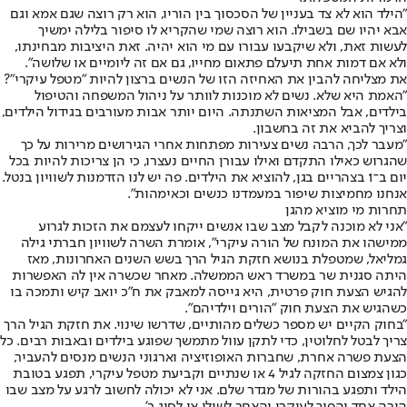
"הילד הוא לא צד בעניין של הסכסוך בין הוריו, הוא רק רוצה שגם אמא וגם
אבא יהיו שם בשבילו. הוא רוצה שמי שהקריא לו סיפור בלילה ימשיך
לעשות זאת, ולא שיקבעו עבורו עם מי הוא יהיה. זאת היציבות מבחינתו,
ולא אם דמות אחת תיעלם פתאום מחייו, גם אם זה ליומיים או שלושה".
את מצליחה להבין את האחיזה הזו של הנשים ברצון להיות "מטפל עיקרי"?
"האמת היא שלא. נשים לא מוכנות לוותר על ניהול המשפחה והטיפול
בילדים, אבל המציאות השתנתה. היום יותר אבות מעורבים בגידול הילדים,
וצריך להביא את זה בחשבון.
"מעבר לכך, הרבה נשים צעירות מפתחות אחרי הגירושים מרירות על כך
שהגרוש כאילו התקדם ואילו עבורן החיים נעצרו, כי הן צריכות להיות בכל
יום ב־1 בצהריים בגן, להוציא את הילדים. פה יש לנו הזדמנות לשוויון בנטל.
אנחנו מחמיצות שיפור במעמדנו כנשים וכאימהות".
תחרות מי מוציא מהגן
"אני לא מוכנה לקבל מצב שבו אנשים ייקחו לעצמם את הזכות לגרוע
ממישהו את המונח של הורה עיקרי", אומרת השרה לשוויון חברתי גילה
גמליאל, שמטפלת בנושא חזקת הגיל הרך בשש השנים האחרונות, מאז
היתה סגנית שר במשרד ראש הממשלה. מאחר שכשרה אין לה האפשרות
להגיש הצעת חוק פרטית, היא גייסה למאבק את ח"כ יואב קיש ותמכה בו
כשהגיש את הצעת חוק "הורים וילדיהם".
"בחוק הקיים יש מספר כשלים מהותיים, שדרשו שינוי. את חזקת הגיל הרך
צריך לבטל לחלוטין, כדי לתקן עוול מתמשך שפוגע בילדים ובאבות רבים. כל
הצעת פשרה אחרת, שחברות האופוזיציה וארגוני הנשים מנסים להעביר,
כגון צמצום החזקה לגיל 4 או שנתיים וקביעת מטפל עיקרי, תפגע בטובת
הילד ותפגע בהורות של מגדר שלם. אני לא יכולה לחשוב לרגע על מצב שבו
הורה אחד יהפוך לעיקרי והאחר לשולי או לסוג ב'.