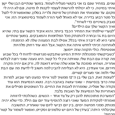
שנים, במחיר שגם בו אני בקושי מצליח לעמוד. במשך שנתיים הבן שלי ישַן
איתי במיטה, כי לא יכולתי להרשות לעצמי לקנות לו מיטה, וגם לא היה לי
מקום. עד שמצאתי את הפתרון של מיטת גלריה בסלון, שמאפשרת לי לנצל
כל מטר רבוע בדירה. אני לא מאחל לאף הורה לעמוד בסיטואציה הזו. אני
נאבק בשיניים כדי לשרוד".
ואיך הקשר שלך עם הילדים?
"לצערי שילמתי את המחיר הכבד ביותר, והוא איבוד הקשר עם בתי, שהיא
היום בת 14 ובחרה להתנתק מכל המלחמות והמאבקים. במשך שנתיים
וחצי היא לא דיברה איתי בכלל, אפילו לבת המצווה שלה לא הוזמנתי.
לאחרונה זכיתי לחדש איתה את הקשר, אבל הוא עוד רחוק מלהיות
אופטימלי. כולי תקווה שזה יימשך.
"כשביקשתי ממנהלת יחידת הסיוע שתבקש מגרושתי לדווח לי בכל שבוע
מה קורה עם הבת שלי, שאיתה אין לי כל קשר, היא טענה שאני רוצה לבלוש
אחריה, ושהיא סומכת על אמא שלה שהיא דואגת לה, ורק אם יהיה מקרה
חירום, אני אעודכן. היא לא הצליחה להבין למה חשוב לי לדעת מה עם הבת
שלי ולמה אני מערים קשיים.
"לעומת זאת, הבן שלי בן ה־12 ממשיך לגור איתי כמעט חצי שבוע, למרות
שזה כרוך בנסיעות - שאני עושה באהבה רבה. נושא הנסיעות הוא עוד
נקודה של אפליה, שממררת לאבות את החיים. כל השופטים מפילים את
האחריות של הנסיעות על האבות בלבד.
"המערכת מתוכנתת להגן רק על צד אחד - הנשים. כשהלכתי לרווחה
ואמרתי לפקידת הסעד שאני רוצה להוסיף עוד יום עם הילד, כדי שלא יהיה
מנותק ממני חמישה ימים, בין יום רביעי ליום שני שאחריו, התשובה
שקיבלתי היתה: 'בעידן של היום יש טלפונים וסקייפ, ואפשר לשמור על קשר
מרחוק'.