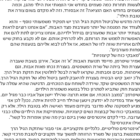
לעשות תחרות כמה פעמים בחודש אני הוצאתי את הילד מהגן, וכמה
פעמים בחודש האם הוציאה? זה אבסורד, וזה לא מקדם בשום צורה את
טובת הילד".
רוה מדגיש שלביטול חזקת הגיל הרך יש תפקיד משמעותי נוסף - והוא
לעודד את המגמה של יותר מעורבות מצד האבות. "אם אנחנו רוצים לראות
בעתיד יותר אבות שמעורבים בגידול ילדיהם, אנחנו צריכים לתת להם את
האפשרות לממש את הורותם, ולא להרחיק אותם. אם לא נקבע בחוק שיש
להם אחריות שווה לזו של האמא, אז אל לנו לבוא אליהם בטענות שהם
פחות מעורבים".
"מאבקי כוח של קיצוניות"
אמיר שיפרמן, מייסד תנועת האבות "א' זה אבא", אירגן בשבת שעברה
עצרת מול ביתה של שרת המשפטים. בעצרת נכחו מאות אבות, וגם
אימהות, סבים וסבתות, שקראו לשרה לבטל לחלוטין את חזקת הגיל הרך.
ח"כ יואב קיש הבטיח בעצרת להיאבק למען ביטול מלא של חזקת הגיל הרך.
שרת המשפטים שקד, שירדה לשוחח עם הנוכחים, הדגישה שהיא עמלה על
הצעת חוק שתביא לפתרון כולל בנושא משמורת הילדים.
שיפרמן: "במצב הנוכחי, אם אמא תרצה שהילד יישן אצל אביו כבר מגיל יום,
אף אחד במדינה לא יזדעק ויטען שהילד חייב להיות איתה, נכון? לכן אני
מגיע למסקנה שלא מדובר בקידום מעמד האישה ולא בטובת הילד, אלא רק
במאבקי כוח של קבוצות נשים קיצוניות, שמחזיקות את הילדים שלנו כבני
ערובה, כדי לקדם אינטרסים שאין בינם ובין מה שהן אומרות כל קשר".
אילו אינטרסים?
"אינטרסים פוליטיים, כלכליים ותקציביים. אני סבור שחזקת הגיל הרך
מתנגשת ברצון של משרד הרווחה למשוך עוד תקציבים לטובת מרכזי קשר,
מומחים והערכות מקצועיות והעלאת השכר לפקידות הסעד. תיקון החוק