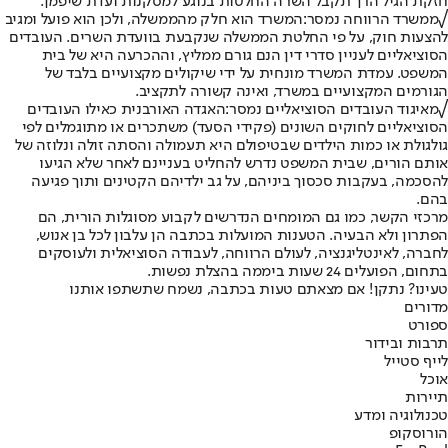
חזקת הגיל הרך תקבל השרה החלטות בנוגע למסקנות ועדת שיפמן.
√
ממשרד הרווחה נמסר:
המשרד הוא חלק מהממשלה, ולכן הוא פועל ומגיב
להצעות חוק, על פי החלטת הממשלה שנקבעת בוועדת השרים. העובדים
הסוציאליים לעניין סדרי דין הנם גורם ממליץ, וההכרעה היא של בית
המשפט. עמדת המשרד מונחית על ידי שיקולים מקצועיים בלבד של
הגורמים המקצועיים במשרד, ואינה קשורה לתקציב.
√
מאיגוד העובדים הסוציאליים נמסר:
האגדה האורבנית כאילו העובדים
הסוציאליים לחוקים השונים (פקידי הסעד) משתכרים או מתוגמלים לפי
גולגולת או כמות הילדים שבטיפולם היא תעמולה והסתה זולה ונלוזה של
אותם הורים, שבית המשפט נדרש להחליט בעניינם לאחר שלא הגיעו
להסכמה, בעקבות סכסוך ביניהם, על גב ילדיהם הקטינים ותוך פגיעה
בהם.
מרכזי הקשר, כמו גם המומחים הנדרשים לקבוע מסוגלות הורית, הם
הפתרון ולא הבעיה. הטענות המועלות בכתבה הן עלבון לכל בן אנוש,
לחברה, לאינטליגנציה, לעולם הרווחה, לעבודה הסוציאלית ולעוסקים
בתחום, הפועלים 24 שעות ביממה בהצלת נפשות.
טעינו? נתקן! אם מצאתם טעות בכתבה, נשמח שתשתפו אותנו
מדורים
ספורט
תרבות ובידור
לייף סטייל
אוכל
תיירות
טכנולוגיה ומדע
הורוסקופ