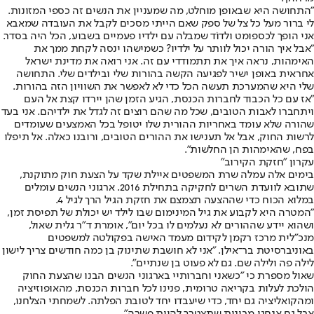
"התחושה היא שבאופן מוחלט, מה שמעניין את הנשים זה כספי המזונות.
לי ברור מעל כל צל של ספק שאם הייתי מסכים לקבל את העובדה שמאבא
אני הופך לכספומט ולדוֹד שמבלה עם ילדיו פעמיים בשבוע, הכל היה בסדר.
"אבל איך הורה יכול לוותר על ילדיו? כשמישהו ינסה לקחת ממך את
האימהות, נראה איך את תתמודדי עם זה. אני רואה את מדינת ישראל
אחראית באופן ישיר לפגיעה הקשה בהורות שלי ובילדים שלי. התחושה
שלי היא שהמערכת תעשה הכל כדי לא לאפשר את השוויון הזה בהורות.
"אז עם כל הכבוד לחברות הכנסת, הגיע הזמן שהן יירדו קצת אל העם
ויתחברו לאבות הטובים, שכל מה שהם רוצים זה לגדל את ילדיהם. אני בעד
שהורה שלא עומד באחריות ההורית שלו יטופל בכל האמצעים שעומדים
לרשות החוק, אבל אל תענישו את ההורים הטובים, ורובנו כאלה. אל תיפלו
בפח, שהאימהות הן החלשות".
עקרון "חזקת הקירוב"
בימים אלה עמלה שרת המשפטים איילת שקד על הצעת חוק מתוקנת,
שתובא לוועדת השרים לחקיקה בתחילת 2016. ארגוני הנשים עומלים
במלוא הכוח כדי שההצעה תצמצם את חזקת הגיל הרך לגיל 4.
"המטרה היא לקבוע את גיל המינימום שבו לילד יש יכולת של תפיסת זמן,
ושהוא יידע שההורים לא נעלמים לו בכל יום", אומרת ד"ר גלית שאול,
מנכ"לית מרכז רקמן לקידום מעמד האישה בפקולטה למשפטים
באוניברסיטת בר־אילן. "אני לא חושבת שתינוק בן כמה חודשים צריך לישון
לילה פה ולילה שם. גם לא פעוט בן שנתיים".
שאול מספרת כי "כשאני וחברותיי בארגוני הנשים הבנו שהצעת החוק
הולכת לעלות בקריאה טרומית, פנינו לכל חברות הכנסת, מהאופוזיציה
ומהקואליציה גם יחד, כדי שיעבדו יחד לטובת הפלתה. לשמחתי הצלחנו,