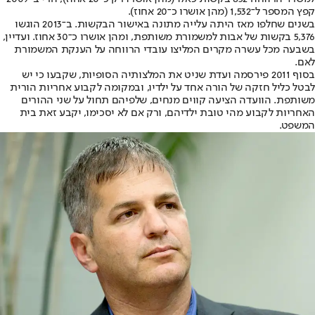
קפץ המספר ל־1,532 (מהן אושרו כ־20 אחוז).
בשנים שחלפו מאז היתה עלייה מתונה באישור הבקשות. ב־2013 הוגשו
5,376 בקשות של אבות למשמורת משותפת, ומהן אושרו כ־30 אחוז. ועדיין,
בשבעה מכל עשרה מקרים המליצו עובדי הרווחה על הענקת המשמורת
לאם.
בסוף 2011 פירסמה ועדת שניט את המלצותיה הסופיות, שקבעו כי יש
לבטל כליל חזקה של הורה אחד על ילדיו, ובמקומה לקבוע אחריות הורית
משותפת. הוועדה הציעה קווים מנחים, שלפיהם תחול על שני ההורים
האחריות לקבוע מהי טובת ילדיהם, ורק אם לא יסכימו, יקבע זאת בית
המשפט.