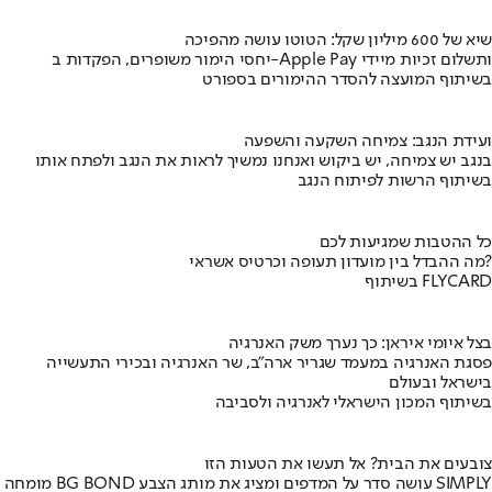
שיא של 600 מיליון שקל: הטוטו עושה מהפיכה
יחסי הימור משופרים, הפקדות ב-Apple Pay ותשלום זכיות מיידי
בשיתוף המועצה להסדר ההימורים בספורט
ועידת הנגב: צמיחה השקעה והשפעה
בנגב יש צמיחה, יש ביקוש ואנחנו נמשיך לראות את הנגב ולפתח אותו
בשיתוף הרשות לפיתוח הנגב
כל ההטבות שמגיעות לכם
מה ההבדל בין מועדון תעופה וכרטיס אשראי?
בשיתוף FLYCARD
בצל איומי איראן: כך נערך משק האנרגיה
פסגת האנרגיה במעמד שגריר ארה"ב, שר האנרגיה ובכירי התעשייה
בישראל ובעולם
בשיתוף המכון הישראלי לאנרגיה ולסביבה
צובעים את הבית? אל תעשו את הטעות הזו
מומחה BG BOND עושה סדר על המדפים ומציג את מותג הצבע SIMPLY