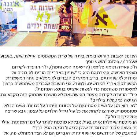
הפגנת האבות הגרושים מול ביתה של שרת המשפטים, איילת שקד, בשבוע
שעבר // צילום: יהושע יוסף
ח"כ עאידה תומא סלימאן (הרשימה המשותפת), יו"ר הוועדה לקידום
מעמד האישה, אומרת גם היא כי "שוויון באחריות הורית לא בונים על
יסודות לא שוויוניים. ברוב המקרים הגברים לא ממלאים אחר המשמורת
המשותפת אחרי הגירושים, ולצערי, אני חושבת שגברים משתמשים ברצון
למשמורת משותפת כדי לעשות אקזיט בנושא המזונות".
כיו"ר הוועדה לקידום מעמד האישה, את לא חושבת שהחוק הזה מקבע את
האישה כמטפלת בילדים?
"לא. הוא מגן על נשים מסחיטות של מזונות וּויתור על זכויות. נשים הן לא
מטומטמות, שירוצו לקחת את כל עול גידול הילדים על עצמן. אבא שרוצה
יכול לקחת חלק".
הן מוכנות שיחלקו איתן בעול, אבל לא מוכנות לוותר על דמי המזונות. אולי
זה בעצם מקור ההתנגדות שלכן לביטול חזקת הגיל הרך?
"במאבק של הגירושים אין שוויוניות. הגברים הם לא הצד המוחלש פה, אל