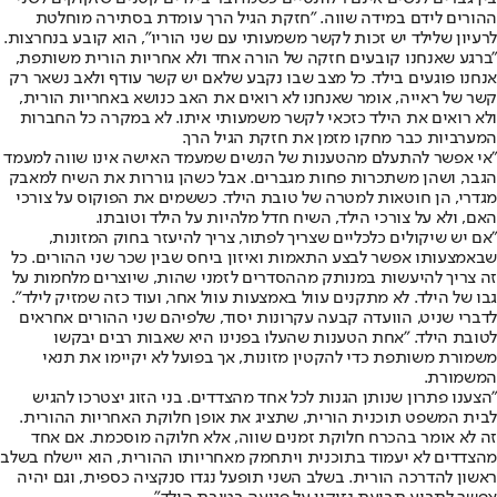
ההורים לידם במידה שווה. "חזקת הגיל הרך עומדת בסתירה מוחלטת
לרעיון שלילד יש זכות לקשר משמעותי עם שני הוריו", הוא קובע בנחרצות.
"ברגע שאנחנו קובעים חזקה של הורה אחד ולא אחריות הורית משותפת,
אנחנו פוגעים בילד. כל מצב שבו נקבע שלאם יש קשר עודף ולאב נשאר רק
קשר של ראייה, אומר שאנחנו לא רואים את האב כנושא באחריות הורית,
ולא רואים את הילד כזכאי לקשר משמעותי איתו. לא במקרה כל החברות
המערביות כבר מחקו מזמן את חזקת הגיל הרך.
"אי אפשר להתעלם מהטענות של הנשים שמעמד האישה אינו שווה למעמד
הגבר, ושהן משתכרות פחות מגברים. אבל כשהן גוררות את השיח למאבק
מגדרי, הן חוטאות למטרה של טובת הילד. כששמים את הפוקוס על צורכי
האם, ולא על צורכי הילד, השיח חדל מלהיות על הילד וטובתו.
"אם יש שיקולים כלכליים שצריך לפתור, צריך להיעזר בחוק המזונות,
שבאמצעותו אפשר לבצע התאמות ואיזון ביחס שבין שכר שני ההורים. כל
זה צריך להיעשות במנותק מההסדרים לזמני שהות, שיוצרים מלחמות על
גבו של הילד. לא מתקנים עוול באמצעות עוול אחר, ועוד כזה שמזיק לילד".
לדברי שניט, הוועדה קבעה עקרונות יסוד, שלפיהם שני ההורים אחראים
לטובת הילד. "אחת הטענות שהעלו בפנינו היא שאבות רבים יבקשו
משמורת משותפת כדי להקטין מזונות, אך בפועל לא יקיימו את תנאי
המשמורת.
"הצענו פתרון שנותן הגנות לכל אחד מהצדדים. בני הזוג יצטרכו להגיש
לבית המשפט תוכנית הורית, שתציג את אופן חלוקת האחריות ההורית.
זה לא אומר בהכרח חלוקת זמנים שווה, אלא חלוקה מוסכמת. אם אחד
מהצדדים לא יעמוד בתוכנית ויתחמק מאחריותו ההורית, הוא יישלח בשלב
ראשון להדרכה הורית. בשלב השני תופעל נגדו סנקציה כספית, וגם יהיה