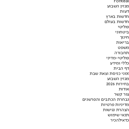
ForReal
מגזין השבוע
דעות
חדשות בארץ
חדשות בעולם
פוליטי
ביטחוני
חינוך
בריאות
משפט
תחבורה
פוליטי-מדיני
כללי ומידע
דף הבית
זמני כניסת וצאת שבת
מגזין השבוע
בחירות 2026
אודות
צור קשר
נבחרת הכתבים והפרשנים
מדיניות פרטיות
הצהרת נגישות
תנאי שימוש
כדאי
להכיר