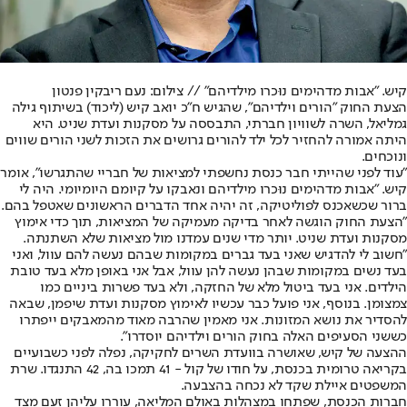
קיש. "אבות מדהימים נוּכרו מילדיהם" // צילום: נעם ריבקין פנטון
הצעת החוק "הורים וילדיהם", שהגיש ח"כ יואב קיש (ליכוד) בשיתוף גילה
גמליאל, השרה לשוויון חברתי, התבססה על מסקנות ועדת שניט. היא
היתה אמורה להחזיר לכל ילד להורים גרושים את הזכות לשני הורים שווים
ונוכחים.
"עוד לפני שהייתי חבר כנסת נחשפתי למציאות של חבריי שהתגרשו", אומר
קיש. "אבות מדהימים נוּכרו מילדיהם ונאבקו על קיומם היומיומי. היה לי
ברור שכשאכנס לפוליטיקה, זה יהיה אחד הדברים הראשונים שאטפל בהם.
"הצעת החוק הוגשה לאחר בדיקה מעמיקה של המציאות, תוך כדי אימוץ
מסקנות ועדת שניט. יותר מדי שנים עמדנו מול מציאות שלא השתנתה.
"חשוב לי להדגיש שאני בעד גברים במקומות שבהם נעשה להם עוול, ואני
בעד נשים במקומות שבהן נעשה להן עוול, אבל אני באופן מלא בעד טובת
הילדים. אני בעד ביטול מלא של החזקה, ולא בעד פשרות ביניים כמו
צמצומן. בנוסף, אני פועל כבר עכשיו לאימוץ מסקנות ועדת שיפמן, שבאה
להסדיר את נושא המזונות. אני מאמין שהרבה מאוד מהמאבקים ייפתרו
כששני הסעיפים האלה בחוק הורים וילדיהם יוסדרו".
ההצעה של קיש, שאושרה בוועדת השרים לחקיקה, נפלה לפני כשבועיים
בקריאה טרומית בכנסת, על חודו של קול - 41 תמכו בה, 42 התנגדו. שרת
המשפטים איילת שקד לא נכחה בהצבעה.
חברות הכנסת, שפתחו במצהלות באולם המליאה, עוררו עליהן זעם מצד