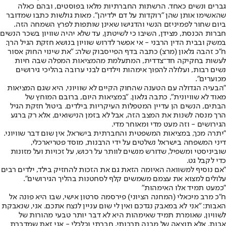
גברים ונשים כאחד. הרשתות החברתיות מלאו בפוסטים, ובהם כאלה
שהאשימו אותן שהן "רוקדות על דם ילדיהן". מאות גולשות כתבו שמדובר
ביום שחור לפמיניזם הנשי והדגישו שאינן שותפות לפרץ השמחה הזה.
חברות הכנסת, מצידן, השיבו כי לשיטתן, עד שלא יהיה שוויון בשכר הנשים
במשק ובבית הדין הרבני - אי אפשר לדרוש שוויון בנושא חזקת הגיל הרך.
ח"כ זהבה גלאון (מרצ) כתבה בדף הפייסבוק שלה: "את שינוי החוק אסור
לעשות בחקיקה חד־צדדית, המתעלמת מהמציאות המפלה שבה חיות
נשים רבות, ועלולה להפוך אימהות וילדים לבני ערובה בהליכי גירושים
מכוערים".
"הבעיה הגדולה עם הטענה שהחוק הקיים לא שוויוני, היא שגם המציאות
מאוד לא שוויונית", כתבה גלאון. "במציאות היום, ברובם המוחץ של
הבתים, הנשים הן עדיין המטפלות העיקריות בילדים. ביטול חזקת הגיל
הרך מנסה לשנות את המצב הזה, אבל לא בזמן הנישואים, אלא רק ברגע
הגירושים - וזה מעט מדי ומאוחר מדי.
"יתרה מכך, במציאות המשפטית והחברתית בישראל, אין שום דבר שוויוני.
דיני המשפחה בישראל נשלטים על ידי הרבנות, מוסד פטריארכלי,
שוביניסטי ומשפיל, שדורש מנשים לוותר על רכוש, על זכויות ועל מזונות
כדי לקבל גט.
"אם נוסיף למשוואה האיומה הזאת גם את הזכות להחזיק בילד, ילדים רבים
עלולים למצוא את עצמם משמשים קלף לסחטנות בהליך הגירושים".
"כמעט תמיד אלו האימהות"
ח"כ מרב מיכאלי (המחנה הציוני) פירסמה סרטון אישי, שבו היא פונה אל
האבות: "אני לא במאבק נגדכם ואין לי שום עניין לנצח אתכם. אני, שנאבקת
לשוויון, שאומרת תמיד שאימהות היא לא דבר יותר טבעי מהורות של
אבות, אלא תוצאה של מבנה תרבותי, חברתי וכלכלי - אני זאת שמדברת