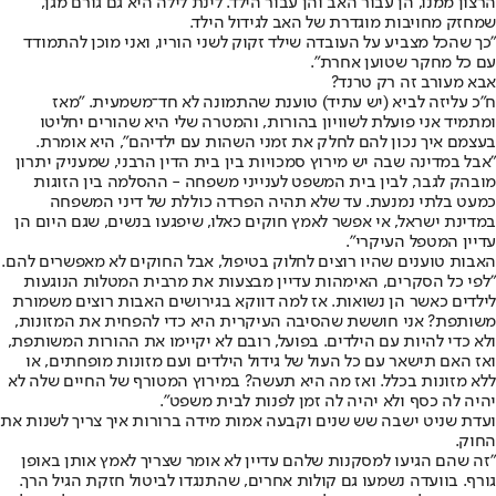
הרצון ממנו, הן עבור האב והן עבור הילד. לינת לילה היא גם גורם מגן,
שמחזק מחויבות מוגדרת של האב לגידול הילד.
"כך שהכל מצביע על העובדה שילד זקוק לשני הוריו, ואני מוכן להתמודד
עם כל מחקר שטוען אחרת".
אבא מעורב זה רק טרנד?
ח"כ עליזה לביא (יש עתיד) טוענת שהתמונה לא חד־משמעית. "מאז
ומתמיד אני פועלת לשוויון בהורות, והמטרה שלי היא שהורים יחליטו
בעצמם איך נכון להם לחלק את זמני השהות עם ילדיהם", היא אומרת.
"אבל במדינה שבה יש מירוץ סמכויות בין בית הדין הרבני, שמעניק יתרון
מובהק לגבר, לבין בית המשפט לענייני משפחה - ההסלמה בין הזוגות
כמעט בלתי נמנעת. עד שלא תהיה הפרדה כוללת של דיני המשפחה
במדינת ישראל, אי אפשר לאמץ חוקים כאלו, שיפגעו בנשים, שגם היום הן
עדיין המטפל העיקרי".
האבות טוענים שהיו רוצים לחלוק בטיפול, אבל החוקים לא מאפשרים להם.
"לפי כל הסקרים, האימהות עדיין מבצעות את מרבית המטלות הנוגעות
לילדים כאשר הן נשואות. אז למה דווקא בגירושים האבות רוצים משמורת
משותפת? אני חוששת שהסיבה העיקרית היא כדי להפחית את המזונות,
ולא כדי להיות עם הילדים. בפועל, רובם לא יקיימו את ההורות המשותפת,
ואז האם תישאר עם כל העול של גידול הילדים ועם מזונות מופחתים, או
ללא מזונות בכלל. ואז מה היא תעשה? במירוץ המטורף של החיים שלה לא
יהיה לה כסף ולא יהיה לה זמן לפנות לבית משפט".
ועדת שניט ישבה שש שנים וקבעה אמות מידה ברורות איך צריך לשנות את
החוק.
"זה שהם הגיעו למסקנות שלהם עדיין לא אומר שצריך לאמץ אותן באופן
גורף. בוועדה נשמעו גם קולות אחרים, שהתנגדו לביטול חזקת הגיל הרך.