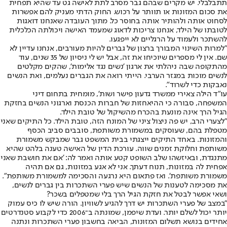
תתבלבלי. יש מקרים שבהם גבר מסרב לתת לאישה גט עד שהיא תפחית
את סכום המזונות או תוותר על רכוש. החוק הדתי מעניק להם אפשרות
לסחוט אותה ולהותיר אותה בחוסר כל. מתוך העובדה שאנחנו דואגות
לטובתו של הילד, אנחנו צריכות לדאוג שמעמד האישה ויכולתה הכלכלית
להשתכר ולעמוד על הרגליים לא ייפגעו.
"למרות השינוי המבורך ברצון של גברים להיות מעורבים, אנחנו עדיין לא
שם. אין לי מספרים שיוכיחו את זה, אבל יש לי ניסיון של 35 שנים, עוד
מהתקופה שבה ניהלתי את ארגון 'נשים נגד אלימות', שהקים מקלטים
לנשים מוכות במגזר הערבי. הייתי רואה את הגברים נעלמים, ואת הנשים
נאבקות כדי לשרוד".
עו"ד הילה צאירי ממשרד גדעון פישר ושות', מומחית בתחום דיני
המשפחה, סבורה כי ההיאחזות של חברות הכנסת וארגוני הנשים בחזקת
הגיל הרך אינה מונעת בהכרח מהשיקול של טובת הילד.
"לצערי הרב, יש פה ניצול ציני של המונח הזה, טובת הילד. כל התיקים שאני
מטפלת בהם, שעוסקים במשמורת משותפת, סובבים סביב הכסף
והמזונות. באחד התיקים ייצגתי בבית המשפט גבר שמבקש משמורת
משותפת וחלוקת זמנים שווה. עורכת הדין של האישה טענה בלהט שהיא
מתנגדת, ובאיזשהו שלב השופט קטע אותה ואמר לה: 'אם את חושבת שאני
אפחית לה במזונות, תנוח דעתך. אני לא אגע במזונות, גם אם תהיה
משמורת משותפת'. ואז פתאום היא נרגעה והסכימה למשמורת משותפת".
את מסכימה לטענות של הנשים שיש פערי השתכרות בין גברים לנשים,
ושאי אפשר לבטל את חזקת הגיל הרך בלי שמטפלים בשכר?
"במצב של פערי השתכרות יש דרך להגיע לשוויון. הורה שיש לו כיס עמוק
יותר יכול לשלם יותר. ועדת שיפמן, שמונתה ב־2006 כדי לקבוע סטנדרטים
אחידים בנושא תשלום המזונות, הביאה בחשבון פערי השתכרות ונתנה