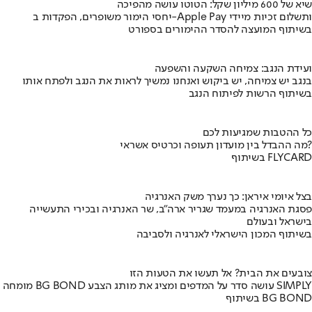
שיא של 600 מיליון שקל: הטוטו עושה מהפיכה
יחסי הימור משופרים, הפקדות ב-Apple Pay ותשלום זכיות מיידי
בשיתוף המועצה להסדר ההימורים בספורט
ועידת הנגב: צמיחה השקעה והשפעה
בנגב יש צמיחה, יש ביקוש ואנחנו נמשיך לראות את הנגב ולפתח אותו
בשיתוף הרשות לפיתוח הנגב
כל ההטבות שמגיעות לכם
מה ההבדל בין מועדון תעופה וכרטיס אשראי?
בשיתוף FLYCARD
בצל איומי איראן: כך נערך משק האנרגיה
פסגת האנרגיה במעמד שגריר ארה"ב, שר האנרגיה ובכירי התעשייה
בישראל ובעולם
בשיתוף המכון הישראלי לאנרגיה ולסביבה
צובעים את הבית? אל תעשו את הטעות הזו
מומחה BG BOND עושה סדר על המדפים ומציג את מותג הצבע SIMPLY
בשיתוף BG BOND