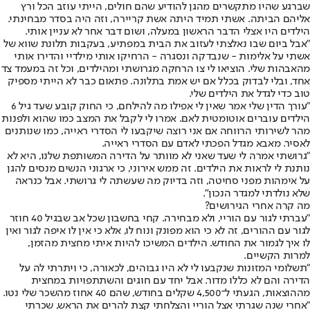
שברגע שהיו מתקשרים מהגן להודיע שהם חולים, הייתי עוזב הכל ורץ
אליהם הביתה. אשתי תמיד היתה אשת קריירה, וזה היה בסדר מבחינתי.
הילדים היו אצלי הדבר הראשון במעלה, ושום דבר אחר לא עניין אותי.
"אבל ביום שבו נאלצתי לעזוב את הבית במפתיע, בעקבות תלונת שווא של
אשתי על אלימות - שנבדקה ונסגרה - הרחיקו אותי מילדיי והדירו אותי
מהאבהות שלי. הוציאו לי צו הרחקה מגרושתי ומהילדים, וכל זה במעמד צד
אחד, ובלי לבדוק בכלל אם יש אמת בתלונה. פתאום כבר לא הייתי מספיק
טוב כדי לגדל את הילדים שלי.
"עורך הדין שלי אמר שאין לי אפילו מה להילחם, כי החוק קובע שעד גיל 6
הילדים עוברים אוטומטית לאם. אמרו לי לקבל את המצב כמו שהוא ולפנות
מהר לשירותי הרווחה אם אני רוצה שיקבעו לי הסדרי ראייה, כמו שנותנים
לאסיר. מאבא מגדל הפכתי לאדם עם הסדרי ראייה.
"גרושתי אמרה לי שעד שאני לא מוותר על הדירה המשותפת שלנו, היא לא
נותנת לי לראות את הילדים. זה ממש אירוני, כי ארגוני הנשים מנסים להגן
על אימהות מפני סחיטה, וזה בדיוק מה שעשתה לי גרושתי. אבל כנראה
שלא נולדתי למגדר הנכון".
מה קרה אחרי הגירושים?
"עברתי לגור עם הוריי, ולא מבחירה. קחי בחשבון שכל אב שבגיל 40 חוזר
לגור עם ההורים, זה לא כי הוא מפונק ונוח לו, אלא כי אין לו איפה לגור ואין
לו איך לגמור את החודש. הילדים המשיכו להיות איתי מחצית מהזמן,
למרות הקשיים.
"תשלומי המזונות שנקבעו לי לא היו גבוהים, לכאורה, כי ויתרתי לה על
הדירה והם לא כללו מדור. אבל יחד עם חוגים והשתתפויות במחצית
מההוצאות, הגעתי ל־4,500 שקלים בחודש, שהם 40 אחוז מהשכר שלי נטו.
"אחרי שנה שגרתי אצל הוריי והצלחתי קצת להרים את הראש, שכרתי