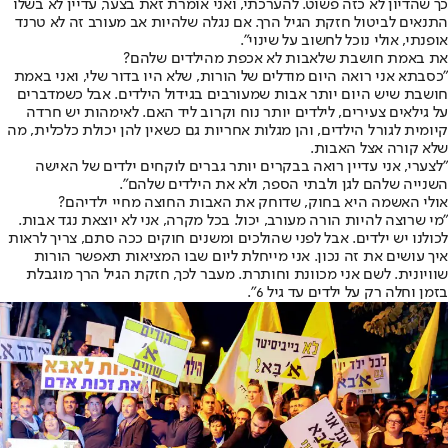
כך שהדיון לא כזה פשוט. להערכתי, ואני אומרת זאת בצער, עדיין לא בשלו
התנאים לביטול חזקת הגיל הרך. אם נגלה שלהיות אב מעורב זה לא טרנד
אופנתי, אולי נוכל לחשוב על שינוי".
את באמת חושבת שלאבות לא אכפת מהילדים שלהם?
"כסבתא אני רואה היום מודלים של הורות, שלא היו בדור שלי, ואני באמת
חושבת שיש היום יותר אבות שמעורבים בגידול הילדים. אבל כשמדברים
על גילאים צעירים, לילדים יותר נוח וקרוב ליד האם. לאימהות יש חרדה
קיומית לגורל הילדים, והן מגלות אחריות גם כשאין להן יכולת כלכלית, מה
שלא קורה אצל האבות.
"לצערי, אני עדיין רואה בבקרים יותר גברים לוקחים ילדים של האישה
השנייה שלהם לגן ולבתי הספר, ולא את הילדים שלהם".
אולי האשמה היא בחוק, שדוחק את האבות החוצה מחיי ילדיהם?
"מי שרוצה להיות הורה מעורב, יכול. בכל מקרה, אני לא יוצאת נגד אבות.
לכולנו יש ילדים. אבל לפני שהולכים ומשנים חוקים ככה סתם, צריך לראות
איך עושים את זה נכון. אני מייחלת ליום שבו המציאות תאפשר הורות
שוויונית. לשם אני מכוונת וחותרת. מעבר לכך, חזקת הגיל הרך מוגבלת
בזמן וחלה רק על ילדים עד גיל 6".