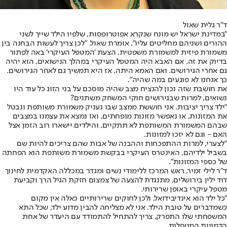
ד"ר גלית שאול
"במדינת ישראל יש מונח שנקרא אפוטרופסות, שלפיו הילד שייך לשני
ההורים ושניהם מחליטים עליו", אומרת שאול. "לכן צריך לעשות הבחנה בין
משמורת פיזית למשמורת משפטית. הצעת 'המטפל העיקרי' באה לפתור
בדיוק את זה. אם האבא היה המטפל העיקרי במהלך הנישואים, הוא יהיה
גם אחרי הגירושים. ואם האמא היתה, אז היא תמשיך גם לאחר הגירושים.
כך אנחנו לא פוגעים במה שהיה".
את חושבת שזה נכון להנציח מצב שהיה מוסכם על בני הזוג כל עוד היו
נשואים, למרות שבגירושים חוקי המשחק משתנים?
"ילד צריך יציבות. אני חוששת ממצב שבו נעניק משמורת משותפת ונבטל
את המזונות, או נאפשר מזונות מופחתים, ואז נמצא את עצמנו במצבים
שבהם המשמורת המשותפת לא תתקיים, והילדים יישארו רוב הזמן אצל
האם - וגם לא יזכו למזונות.
"לצערי, למרות ההתפכחות וההבנה של אבות שהם צריכים להיות שם
בשביל ילדיהם, האינטרס העיקרי בבקשת משמורת משותפת הוא הפחתה
של כספי המזונות".
ד"ר לילי זמיר, ראש המרכז ללימודי נשים ומגדר במכללה האקדמית לחינוך
דוד ילין בירושלים, מתנגדת להצעה של צמצום חזקת הגיל הרך וקביעת
מטפל עיקרי באופן שרירותי.
"כל ילד הוא אינדיבידואל, ולכן לחוקים שרירותיים כאלה אין מקום
כשמדברים על טובת הילד. אני לא מצליחה להבין מדוע ילד, שכל התא
המשפחתי שלו התפרק, צריך להתחיל להתמודד עם היעדר של אחת
הדמויות המטפלות.