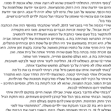
"בסוף ויתרתי, התחלתי להאמין שהוא לא רוצה אותי, שלא אכפת לו ממני.
היום אני יודעת שזה היה רחוק מהמציאות. היום אני יודעת שמלחמות על
כוח וכסף, שנעשו על הגב שלי, גרמו לכך שלא יהיה לי אבא. היום אני יודעת
שגם אז וגם עכשיו מי שאמון על טובתי ועל טובת ילדים להורים גרושים,
בגד בנו".
שירי נכנסה אל חיי בפברואר 2013, לאחר שכתבתי במוסף הזה את הכתבה
"זכות אבות", על קיפוח זכויות הגברים בגירושים. מאז היא מקפידה
להתקשר בכל פעם שאני כותבת על הנושא ומעודדת אותי להמשיך.
הוריה התגרשו כשהיתה בת 4. בשנתיים הראשונות עוד לקח אותה אביה
אליו, היא זוכרת במעומעם איך היו הולכים על שפת הים ובורחים מהגלים,
איך היה מניף אתה על כתפיו וצוחק מאושר, על שזכה בקצת זמן איתה. היא
גם זוכרת כמה בכתה בכל פעם שהיה מחזיר אותה אל בית אמה. ואז,
כשהיתה בת 6, הוא נעלם פתאום מחייה, והשאיר חור שחור.
אחרי 12 שנים, כשמלאו לה 18, החליטה ליצור איתו קשר ולבקש תשובות.
לאמא שלה לא סיפרה על כך מעולם, מחשש שתאבד אותה.
"באתי לפגישה איתו עם מטען גדול נגדו, רציתי להטיח בו את כל מה
שהאכילו אותי כשהייתי קטנה. כשהגעתי לדירת החדר שבה הוא מתגורר
וראיתי על הקיר לוח שעם גדול שעליו מודבקות תמונות שלי מהילדות,
מבית הספר, מבת המצווה, שהוא לא זכה לקחת בה חלק, ומסיום התיכון -
נאלמתי דום והתחלתי לבכות.
"הבנתי שלא מדובר באבא עשיר, שבילה ועשה חיים במקום להיות איתי
בקשר. הבנתי שהוא בסך הכל נפל קורבן לחוקים מעוותים, כמו חזקת הגיל
הרך וחוק המזונות. חוקים שאין להם מקום בעולם הזה.
היום היא בת 22 וכבר חובקת שני ילדים משלה. "התחתנתי עוד לפני
שמלאו לי 19, כי רציתי משפחה משלי. היום, כשאני רואה את הבנות שלי,