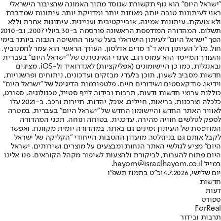
"ישראל היום" הוא גוף תקשורת שנוסד מתוך האמונה שהציבור הישראלי
ראוי לעיתונות טובה יותר, מאוזנת יותר ומדויקת יותר. עיתונות שמדברת
ולא צועקת. עיתונות אמינה, אובייקטיבית ועניינית. עיתונות אחרת וללא
תשלום. המהדורה המודפסת הראשונה פורסמה ב-30 ביולי 2007, וב-2010
הפך "ישראל היום" לעיתון הישראלי בעל שיעור החשיפה הגבוה ביותר בימי
חול. מו"ל העיתון היא ד"ר מרים אדלסון. העורך הראשי הוא עמר לחמנוביץ,
והעורך המייסד הוא עמוס רגב. אתרי האינטרנט של "ישראל היום" בעברית
ובאנגלית, כמו כן היישומונים (אפליקציות) לאנדרואיד ול-iOS, מציגים
חדשות מסביב לשעון, תוכן בלעדי, מבזקים ועדכונים, ניתוחים ופרשנויות,
וידיאו, פודקאסטים ושידורים חיים. פלטפורמות הדיגיטל של "ישראל היום"
כוללות ערוצי חדשות ודעות, תרבות ובידור, לייף סטייל, טכנולוגיה, ספורט,
כלכלה וצרכנות, בריאות, חיילים, אוכל, יהדות, תיירות ורכב. ב-2021 עלו
לאוויר האתר החדש והיישומון החדש של "ישראל היום" בעברית, במטרה
לספק לגולשים חוויה מהירה, עדכנית, בטוחה ונוחה. תכני המהדורה
המודפסת של העיתון זמינים גם באתר, במהדורה יומית מקוונת, ואפשר
לקבל אותם גם בניוזלטר. מועדון ההטבות הייחודי "הקליקה של ישראל
היום" מציע לגולשי האתר הנחות ומבצעים על מוצרים ושירותים. ישראל
היום פתוח להערות, לביקורת ולהצעות לשיפור מקהל הקוראים. פנו אלינו
במייל hayom@israelhayom.co.il.
יום שלישי, 14.7.2026
כ"ט בתמוז תשפ"ו
חדשות
דעות
ספורט
ForReal
תרבות ובידור