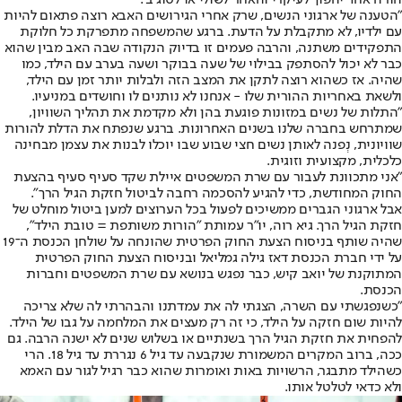
"הטענה של ארגוני הנשים, שרק אחרי הגירושים האבא רוצה פתאום להיות
עם ילדיו, לא מתקבלת על הדעת. ברגע שהמשפחה מתפרקת כל חלוקת
התפקידים משתנה, והרבה פעמים זו בדיוק הנקודה שבה האב מבין שהוא
כבר לא יכול להסתפק בבילוי של שעה בבוקר ושעה בערב עם הילד, כמו
שהיה. אז כשהוא רוצה לתקן את המצב הזה ולבלות יותר זמן עם הילד,
ולשאת באחריות ההורית שלו - אנחנו לא נותנים לו וחושדים במניעיו.
"התלות של נשים במזונות פוגעת בהן ולא מקדמת את תהליך השוויון,
שמתרחש בחברה שלנו בשנים האחרונות. ברגע שנפתח את הדלת להורות
שוויונית, נְפנה לאותן נשים חצי שבוע שבו יוכלו לבנות את עצמן מבחינה
כלכלית, מקצועית וזוגית.
"אני מתכוונת לעבור עם שרת המשפטים איילת שקד סעיף סעיף בהצעת
החוק המחודשת, כדי להגיע להסכמה רחבה לביטול חזקת הגיל הרך".
אבל ארגוני הגברים ממשיכים לפעול בכל הערוצים למען ביטול מוחלט של
חזקת הגיל הרך. גיא רוה, יו"ר עמותת "הורות משותפת = טובת הילד",
שהיה שותף בניסוח הצעת החוק הפרטית שהונחה על שולחן הכנסת ה־19
על ידי חברת הכנסת דאז גילה גמליאל ובניסוח הצעת החוק הפרטית
המתוקנת של יואב קיש, כבר נפגש בנושא עם שרת המשפטים וחברות
הכנסת.
"כשנפגשתי עם השרה, הצגתי לה את עמדתנו והבהרתי לה שלא צריכה
להיות שום חזקה על הילד, כי זה רק מעצים את המלחמה על גבו של הילד.
להפחית את חזקת הגיל הרך בשנתיים או בשלוש שנים לא ישנה הרבה. גם
ככה, ברוב המקרים המשמורת שנקבעה עד גיל 6 נגררת עד גיל 18. הרי
כשהילד מתבגר, הרשויות באות ואומרות שהוא כבר רגיל לגור עם האמא
ולא כדאי לטלטל אותו.