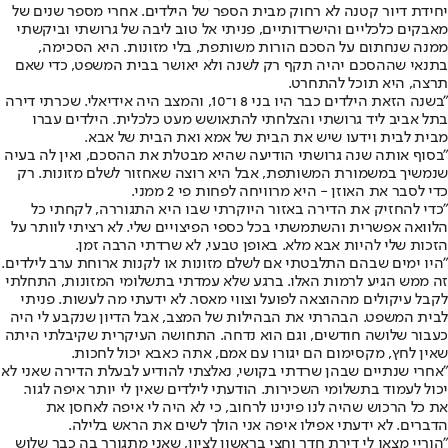
יחידת דיור קטנה לא רחוק מבית הספר של הילדים. אחרי מספר שנים של
מאבקים כלכליים והישרדותיים, פניתי אל טוב ליבה של גרושתי וביקשתי
ממנה שנחתום על הסכם הורות משותפת, בלי מזונות. היא הסכימה,
בתנאי שההסכם יהיה תקף רק לשנה ולא יאושר בבית המשפט, כדי שאם
תרצה, היא תוכל להתחרט.
"בשנה הזאת הילדים כבר היו בני 8 ו־10, והמצב היה אידיאלי. שכרתי דירה
בתל אביב ליד גרושתי והצלחתי להתאושש מעט כלכלית. הילדים עברו
מבית לבית וידעו שיש את הבית של אמא ואת הבית של אבא.
"בסוף אותה שנה גרושתי הודיעה שהיא מבטלת את ההסכם, ואין לה בעיה
שנמשיך במשמורת המשותפת, אבל היא רוצה שאחזור לשלם מזונות. רק
כדי לסבר את האוזן - היא מרוויחה לפחות פי 2 ממני.
"כדי להחזיק את הדירה באזור היוקרתי שבו היא התגוררה, לקחתי כל
הלוואה אפשרית והשתמשתי בכל כספי הפיצויים שלי. לא רציתי לוותר על
הזכות שלי להיות אבא מלא. באופן טבעי, לא שרדתי הרבה זמן.
"היו ימים שבהם התלבטתי אם לשלם מזונות או לקנות ארוחת ערב לילדים.
זה ממש הגיע לרמות האלו. ברגע שלא עמדתי בתשלומי המזונות, התחלתי
לקבל עיקולים מההוצאה לפועל וצווי מאסר. לא ידעתי מה לעשות. פניתי
לבית המשפט. הבהרתי את הבהילות של המצב, אבל הדיון שנקבע לי היה
כעבור שלושה חודשים, וגם הוא נדחה. התחושה העיקרית שקיבלתי היתה
שאין לחץ, מקסימום הם יגורו עם אמם, אתה כאבא יכול לחכות.
"אחרי שנתיים שבהן שרדתי בקושי, נאלצתי להודיע לבעלת הדירה שאני לא
יכול לעמוד בתשלומי השכירות. הודעתי לילדים שאין לי יותר איפה לגור.
את כל הרכוש שהיה לנו פינינו לרחוב, כי לא היה לי איפה לאחסן את
הדברים. לא ידעתי אפילו איפה אני הולך לשים את הראש בלילה.
"הוריי מצאו לי דירת חדר וחצי בראשון לציון, שאני מתגורר בה כבר שלוש