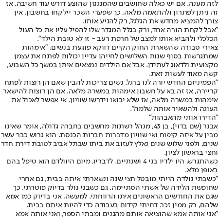
לזה מענה. אם יש כאלה שחושבים שהמנגנון שהוצע דורש עוד חשיבה, אז
זה ניתן לפתרון ולהתאמה מלאה, כך שפערי השכר יילקחו בחשבון. אין
צורך להמציא מחדש את הגלגל, רק להניע אותו.
"אבל לקחת הורה אחד, ורק בגלל המגדר שלו להפיל עליו את כל העול
הכלכלי ולהביא אותו למצב של חרפת רעב - זו לא טובת הילד".
צאירי סבורה שהשארת החוק הקיים דווקא פוגעת בנשים. "אימהות
שמתגרשות בסוף שנות השלושים לחייהן עדיין יכולות לפתח את עצמן
מקצועית ולדאוג לעתידן. אבל אם הילדים נמצאים איתן במשך כל השבוע,
קשה מאוד לעשות זאת.
"הפמיניזם החדש יורה לנו ברגל. נשים צריכות להבין שאם הן רוצות לפתח
קריירה, אז זה בא על חשבון אימהוּת במשרה מלאה. אם הן רוצות להישאר
אימהות במשרה מלאה, אז שלא יבואו וידרשו שוויון. אי אפשר לאכול את
העוגה ולהשאיר אותה שלמה".
"הדירו אותי מהאבהות"
אבנר (שם בדוי), בן 43, מנהל רשתות מחשבים בחברה גדולה, אומר שאינו
מבין על איזה קיפוח ואי שוויון מדברות חברות הכנסת. הוא גרוש כבר עשר
שנים, ולפני שלוש שנים נאלץ לעזוב את ביתו שבתל אביב לטובת דירת חדר
וחצי בראשון לציון.
כשהתגרש, היו ילדיו בני 4 ושנתיים. לדבריו, מיום היוולדם הוא טיפל בהם
באופן מלא.
"כשבתי נולדה הייתי מובטל חצי שנה ונשארתי איתה בבית, גם אחרי
שחופשת הלידה של אשתי הסתיימה. גם כשבני נולד בדיוק פוטרתי, כך
שגם את החודשים הראשונים איתו הרווחתי. למעשה, אני בדיוק כמו אמא
שלהם, רק ממין זכר. דחיתי קידום בעבודה כדי להיות איתם בבית.
"אני אותה אמא שהוציאה אותם מהגנים ומבתי הספר, ואני אותה אמא