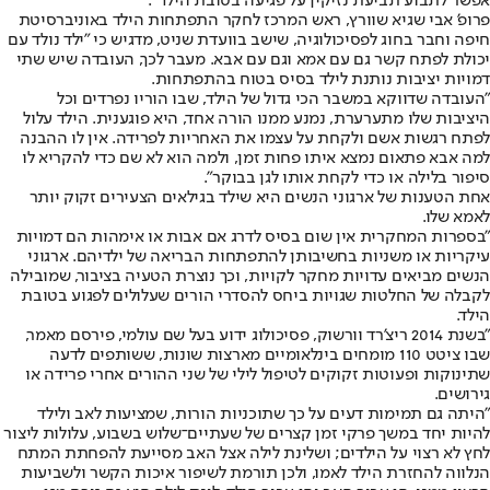
אפשר לתבוע תביעת נזיקין על פגיעה בטובת הילד".
פרופ' אבי שגיא שוורץ, ראש המרכז לחקר התפתחות הילד באוניברסיטת
חיפה וחבר בחוג לפסיכולוגיה, שישב בוועדת שניט, מדגיש כי "ילד נולד עם
יכולת לפתח קשר גם עם אמא וגם עם אבא. מעבר לכך, העובדה שיש שתי
דמויות יציבות נותנת לילד בסיס בטוח בהתפתחות.
"העובדה שדווקא במשבר הכי גדול של הילד, שבו הוריו נפרדים וכל
היציבות שלו מתערערת, נמנע ממנו הורה אחד, היא פוגענית. הילד עלול
לפתח רגשות אשם ולקחת על עצמו את האחריות לפרידה. אין לו ההבנה
למה אבא פתאום נמצא איתו פחות זמן, ולמה הוא לא שם כדי להקריא לו
סיפור בלילה או כדי לקחת אותו לגן בבוקר".
אחת הטענות של ארגוני הנשים היא שילד בגילאים הצעירים זקוק יותר
לאמא שלו.
"בספרות המחקרית אין שום בסיס לדרג אם אבות או אימהות הם דמויות
עיקריות או משניות בחשיבותן להתפתחות הבריאה של ילדיהם. ארגוני
הנשים מביאים עדויות מחקר לקויות, וכך נוצרת הטעיה בציבור, שמובילה
לקבלה של החלטות שגויות ביחס להסדרי הורים שעלולים לפגוע בטובת
הילד.
"בשנת 2014 ריצ'רד וורשוק, פסיכולוג ידוע בעל שם עולמי, פירסם מאמר,
שבו ציטט 110 מומחים בינלאומיים מארצות שונות, ששותפים לדעה
שתינוקות ופעוטות זקוקים לטיפול לילי של שני ההורים אחרי פרידה או
גירושים.
"היתה גם תמימות דעים על כך שתוכניות הורות, שמציעות לאב ולילד
להיות יחד במשך פרקי זמן קצרים של שעתיים־שלוש בשבוע, עלולות ליצור
לחץ לא רצוי על הילדים; ושלינת לילה אצל האב מסייעת להפחתת המתח
הנלווה להחזרת הילד לאמו, ולכן תורמת לשיפור איכות הקשר ולשביעות