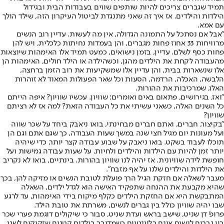
תמיד שגברים צריכים להיות שותפים שווים בעבודות הבית ובגידול
הילדות והילדים. אז איך זה שאני מתנגדת לביטול העיקרון הזה, שילד הולך
עם אמא.
"אבל אם נסתכל על התמונה הגדולה, אין מה לעשות. עדיין רוב הנשים
מרוויחות 33 אחוז פחות מגברים, והן בעמדות נחיתות כלכלית, ויש להן
פחות כסף לשלם. עדיין, בזמן נישואים, כמעט תמיד אלו האימהות שיוצאות
מהעבודה לקחת את הילדים מהגן, וכשהילדה או הילד חולים, האימהות הן
אלו שנשארות בבית, והן עדיין אלו שמשקיעות את רוב הזמן ברחצה,
הלבשה, האכלה, הרדמה, הסעות וכל שאר הפעולות המאוד לא זוהרות
האלו, שמרכיבות את ההורות.
"ואז, בגירושים, פתאום באים ואומרים: שוויון. עכשיו שוויון? איפה הייתם
כל השנים האלה, כשאני עשיתי את כל העבודה הזאת? למה אז לא רציתם
שוויון?
"בקיצור, חברים, ואתם חברים מבחינתי, בואו ניאבק ביחד על שכר שווה
ועל מעונות יום מגיל חצי שנה במשך שעות העבודה, כך שגם אתם וגם הן
תוכלו לעבוד בשקט. בואו ניאבק על שבוע עבודה קצר יותר, כדי שיהיה
יותר זמן להיות עם הילדות והילדים ולחיות. על שעות עבודה גמישות ועל
חופשת לידה שוויונית. אז יהיה לנו שוויון בהורות. בינתיים, בואו לא נקריב
את הילדות והילדים שלנו על אף מזבח".
מעבר לשאלה אם חזקת הגיל הרך פועלת לטובת הנשים או מזיקה להן, בכך
שהיא מקבעת את ההנחה שתפקיד האישה הוא לגדל ילדים, השאלה
המתבקשת היא אם החזקת הילדים כקלף מיקוח בידי האימהות, עד לרגע
שבו יהיה שוויון כולל בין גברים לנשים, משרתת את טובת הילד.
פרופ' דן שניט, שישב בראש ועדת שניט, סבור כי שיקולים דוגמת פערי שכר
בין גברים לנשים אינם רלוונטיים כשמדובר בילדים קטנים שזקוקים לשני