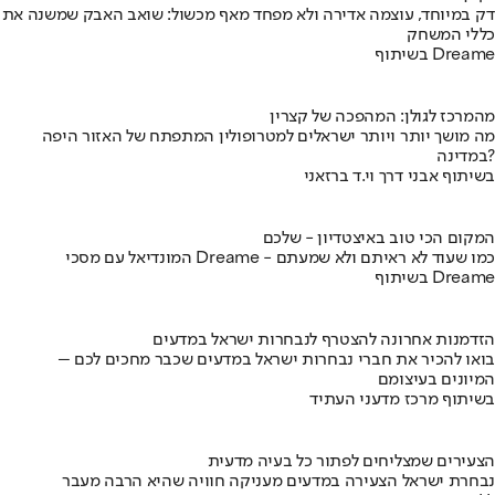
דק במיוחד, עוצמה אדירה ולא מפחד מאף מכשול: שואב האבק שמשנה את
כללי המשחק
בשיתוף Dreame
מהמרכז לגולן: המהפכה של קצרין
מה מושך יותר ויותר ישראלים למטרופולין המתפתח של האזור היפה
במדינה?
בשיתוף אבני דרך וי.ד ברזאני
המקום הכי טוב באיצטדיון - שלכם
המונדיאל עם מסכי Dreame - כמו שעוד לא ראיתם ולא שמעתם
בשיתוף Dreame
הזדמנות אחרונה להצטרף לנבחרות ישראל במדעים
בואו להכיר את חברי נבחרות ישראל במדעים שכבר מחכים לכם –
המיונים בעיצומם
בשיתוף מרכז מדעני העתיד
הצעירים שמצליחים לפתור כל בעיה מדעית
נבחרת ישראל הצעירה במדעים מעניקה חוויה שהיא הרבה מעבר