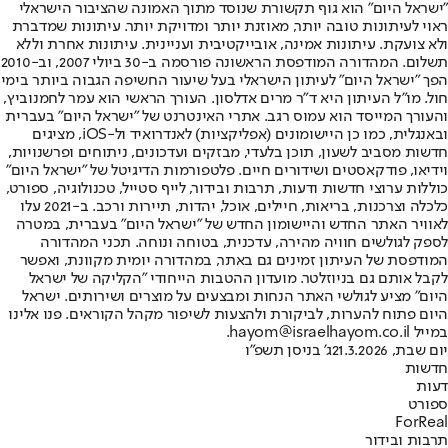
"ישראל היום" הוא גוף תקשורת שנוסד מתוך האמונה שהציבור הישראלי
ראוי לעיתונות טובה יותר, מאוזנת יותר ומדויקת יותר. עיתונות שמדברת
ולא צועקת. עיתונות אמינה, אובייקטיבית ועניינית. עיתונות אחרת וללא
תשלום. המהדורה המודפסת הראשונה פורסמה ב-30 ביולי 2007, וב-2010
הפך "ישראל היום" לעיתון הישראלי בעל שיעור החשיפה הגבוה ביותר בימי
חול. מו"ל העיתון היא ד"ר מרים אדלסון. העורך הראשי הוא עמר לחמנוביץ,
והעורך המייסד הוא עמוס רגב. אתרי האינטרנט של "ישראל היום" בעברית
ובאנגלית, כמו כן היישומונים (אפליקציות) לאנדרואיד ול-iOS, מציגים
חדשות מסביב לשעון, תוכן בלעדי, מבזקים ועדכונים, ניתוחים ופרשנויות,
וידיאו, פודקאסטים ושידורים חיים. פלטפורמות הדיגיטל של "ישראל היום"
כוללות ערוצי חדשות ודעות, תרבות ובידור, לייף סטייל, טכנולוגיה, ספורט,
כלכלה וצרכנות, בריאות, חיילים, אוכל, יהדות, תיירות ורכב. ב-2021 עלו
לאוויר האתר החדש והיישומון החדש של "ישראל היום" בעברית, במטרה
לספק לגולשים חוויה מהירה, עדכנית, בטוחה ונוחה. תכני המהדורה
המודפסת של העיתון זמינים גם באתר, במהדורה יומית מקוונת, ואפשר
לקבל אותם גם בניוזלטר. מועדון ההטבות הייחודי "הקליקה של ישראל
היום" מציע לגולשי האתר הנחות ומבצעים על מוצרים ושירותים. ישראל
היום פתוח להערות, לביקורת ולהצעות לשיפור מקהל הקוראים. פנו אלינו
במייל hayom@israelhayom.co.il.
יום שבת, 21.3.2026
ג' בניסן תשפ"ו
חדשות
דעות
ספורט
ForReal
תרבות ובידור