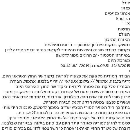
אוכל
מגזין
אנחנו מגייסים
English
X
חדשות
העולם
המזרח התיכון
דמשק: במקום פיתרון הסכסוך - הרוגים ופצועים
רקטות בבירת סוריה והפצצות מהאוויר לקראת ביקור זריף בסוריה לדון
בפיתרון הסכסוך • 27 הרוגים סמוך לדמשק
מערכת היום
12/8/2015, 09:51
,עודכן
8/1/2019, 00:42
0
הבירה הסורית מלקקת את פצעיה לקראת ביקור שר החוץ האיראני היום.
זריף בלבנון, אתמול // צילום: אי.פי.אי // זריף בלבנון, אתמול. הבירה
הסורית מלקקת את פצעיה לקראת ביקור שר החוץ האיראני היום
המורדים בסוריה שיגרו מטח של עשרות רקטות אל מרכז דמשק, כך מסר
ארגון סורי לזכויות אדם היושב בלונדון. עוד דווח כי לפחות אדם אחד נהרג
ועשרים נפצעו במטח הרקטות אל הבירה הסורית.
בתוך כך, חיל האוויר הסורי הפציץ יעדים בסמוך לדמשק. סוכנות הידיעות
הצרפתית מדווחת כי בהפצצה האווירית נהרגו לפחות 27 אזרחים.
מטח הרקטות נורה על רקע ביקורו של שר החוץ האיראני, מוחמד זריף,
שאמור להגיע לסוריה מאוחר יותר היום עם סיום ביקורו בביירות שבלבנון.
דוברת של משרד החוץ האיראני אמרה כי השר צפוי לדון עם בכירים סורים