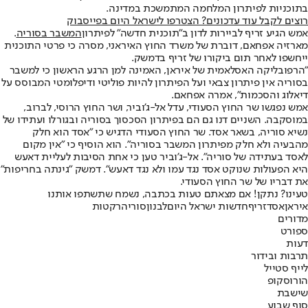
בתוכניות לפיתרון המלחמה המתמשכת במדינה.
רוצים לקבל עוד עדכונים? הצטרפו לישראל היום בפייסבוק
אמש הגיע זריף לביירות לדון ב"תוכנית חדשה" לפיתרון
המשבר בסוריה
.
מארזיה אפחאם, דוברת של משרד החוץ האיראני, מסרה כי פרטי התוכנית
ייחשפו לאחר תום ביקורו של זריף בדמשק.
"הרפובליקה האסלאמית של איראן, האמינה למן הרגע הראשון כי למשבר
בסוריה אין פיתרון צבאי ועל הפיתרון להיות פוליטי ודיפלומטי המבוסס על
דיאלוג והסכמות", אמרה אפחאם.
אמש נפגשו שר החוץ הסעודי, עדל אל-ג'וביר, ושר החוץ הרוסי, לברוב,
במוסקבה. השניים דנו גם הם בפיתרון הסכסוך בסוריה ובגורלו ועתידו של
נשיא סוריה, בשאר אסד. שר החוץ הסעודי הדגיש כי "אסד הוא חלק
מהבעיה ולא חלק מפיתרון המשבר בסוריה". הוא הוסיף כי "אין מקום
לאסד בעתידה של סוריה". אל-ג'וביר טען כי אחת הסיבות לעליית דאעש
היא הפעולות שנוקט אסד נגד עמו ולא נגד דאעש". דמשק "גינתה בחריפות"
את דבריו של שר החוץ הסעודי.
טעינו? נתקן! אם מצאתם טעות בכתבה, נשמח שתשתפו אותנו
איראן
אסד
זריף
חדשות ישראל היום
לבנון
סוריה
רקטות
מדורים
ספורט
דעות
תרבות ובידור
לייף סטייל
הורוסקופ
שישבת
סוף שבוע