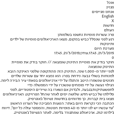
אוכל
מגזין
אנחנו מגייסים
English
X
חדשות
העולם
פרו: עשרות מומיות נחשפו בשלמותן
רגע לפני שנסלל כביש במקום, מצאו הארכיאולוגים מומיות של ילדים
ותינוקות
מערכת היום
21/3/2015, 17:45
,עודכן
21/3/2015, 17:45
0
חוקר בודק את מומיית התינוק שנמצאה // חוקר בודק את מומיית
התינוק שנמצאה
לפני יותר מ-1,000 שנה, התינוק הזה מהתקופה שלפני האינקה הובא
למנוחות בשולי גבעה נידחת בפרו. הוא נמצא יחד עם עשרות שלדים
חנוטים שנשמרו היטב והתגלו על ידי ארכיאולוגים בפאתי עיר הבירה לימה.
הגילוי נעשה על ידי מומחים שנשכרו על ידי הממשלה כדי
לחפש
עתיקות
בגבעה, ולבדוק אם נשארו בה שיירים היסטוריים, לפני
סלילתו של כביש חדש. שלושה ימים לאחר שהחל הפרויקט, הארכיאולוגים
מצאו בית קברות, כך מדווחים בחדשות נשיונל ג'אוגרפיק.
הכתבה הכי נקראת היום באתר: הטעות המביכה של הערוץ הראשון
"עד עכשיו יש לנו יותר מ-40 מומיות חנוטות, והמספר עולה כל יום", דיווח
ג'ילרמו קוק, ארכיאולוג שמתגורר בלימה, לאתר הנשיונל ג'אוגרפיק.