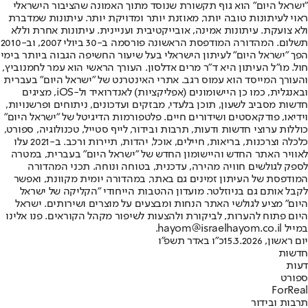
"ישראל היום" הוא גוף תקשורת שנוסד מתוך האמונה שהציבור הישראלי
ראוי לעיתונות טובה יותר, מאוזנת יותר ומדויקת יותר. עיתונות שמדברת
ולא צועקת. עיתונות אמינה, אובייקטיבית ועניינית. עיתונות אחרת וללא
תשלום. המהדורה המודפסת הראשונה פורסמה ב-30 ביולי 2007, וב-2010
הפך "ישראל היום" לעיתון הישראלי בעל שיעור החשיפה הגבוה ביותר בימי
חול. מו"ל העיתון היא ד"ר מרים אדלסון. העורך הראשי הוא עמר לחמנוביץ,
והעורך המייסד הוא עמוס רגב. אתרי האינטרנט של "ישראל היום" בעברית
ובאנגלית, כמו כן היישומונים (אפליקציות) לאנדרואיד ול-iOS, מציגים
חדשות מסביב לשעון, תוכן בלעדי, מבזקים ועדכונים, ניתוחים ופרשנויות,
וידיאו, פודקאסטים ושידורים חיים. פלטפורמות הדיגיטל של "ישראל היום"
כוללות ערוצי חדשות ודעות, תרבות ובידור, לייף סטייל, טכנולוגיה, ספורט,
כלכלה וצרכנות, בריאות, חיילים, אוכל, יהדות, תיירות ורכב. ב-2021 עלו
לאוויר האתר החדש והיישומון החדש של "ישראל היום" בעברית, במטרה
לספק לגולשים חוויה מהירה, עדכנית, בטוחה ונוחה. תכני המהדורה
המודפסת של העיתון זמינים גם באתר, במהדורה יומית מקוונת, ואפשר
לקבל אותם גם בניוזלטר. מועדון ההטבות הייחודי "הקליקה של ישראל
היום" מציע לגולשי האתר הנחות ומבצעים על מוצרים ושירותים. ישראל
היום פתוח להערות, לביקורת ולהצעות לשיפור מקהל הקוראים. פנו אלינו
במייל hayom@israelhayom.co.il.
יום ראשון, 15.3.2026
כ"ו באדר תשפ"ו
חדשות
דעות
ספורט
ForReal
תרבות ובידור