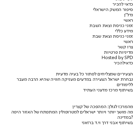
כדאי להכיר
סיפור המשק הישראלי
נדל"ן
ראשי
זמני כניסת וצאת השבת
מידע כללי
זמני כניסת וצאת שבת
ראשי
צרו קשר
מדיניות פרטיות
Hosted by SPD
כדאי
להכיר
הצעירים שמצליחים לפתור כל בעיה מדעית
נבחרת ישראל הצעירה במדעים מעניקה חוויה שהיא הרבה מעבר
ללימודים
בשיתוף מרכז מדעני העתיד
מהמרכז לגולן: המהפכה של קצרין
מה מושך יותר ויותר ישראלים למטרופולין המתפתח של האזור היפה
במדינה?
בשיתוף אבני דרך וי.ד ברזאני