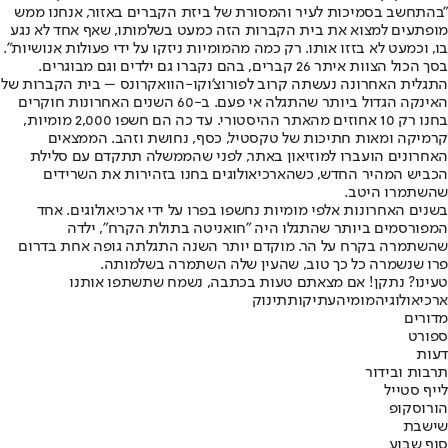
"בהתחשב בסמיכות לעיר והמסורת של ביזת הקברים באזור, אנחנו ממש
מופתעים למצוא את בית הקברות הזה כמעט בשלמותו, שאף אחד לא נגע
בו, וכמעט לא בזזו אותו. רק כמה מהמומיות ניזקו על ידי פעולות אנושיות".
בסך הכול הצוות איתר 26 קברים, בהם נקברו גם ילדים וגם מבוגרים.
התגלית האחרונה נעשתה קרוב לפורוצ'וקו-הוואקרונס – בית הקברות של
האינקה הגדול ביותר שהתגלה אי פעם. ב-60 השנים האחרונות חוקרים
בחנו רק 10 אחוזים מהאתר ההיסטורי. עד כה הם חשפו 2,000 מומיות,
קרמיקה ומאות חתיכות של טקסטיל, כסף, נחושת וזהב. הממצאים
האחרונים הועברו למוזיאון באתר, לפני שהממשלה תתקדם עם סלילת
הכביש המהיר החדש, כשהארכיאולוגים בחנו בזהירות את השרידים
שהשתמרו היטב.
בשנים האחרונות אלפי מומיות נחשפו בפרו על ידי ארכיאולוגים. אחד
המפורסמים ביותר שהתגלו היה "חואניטה בתולת הקרח", ילדה
שהשתמרה בקרח על הר. מוקדם יותר השנה התגלתה גופה אחת בדרום
פרו שנשמרה כל כך טוב, שהעין שלה השתמרה בשלמותה.
טעינו? נתקן! אם מצאתם טעות בכתבה, נשמח שתשתפו אותנו
ארכיאולוגיה
מומיה
עתיקות
תינוק
מדורים
ספורט
דעות
תרבות ובידור
לייף סטייל
הורוסקופ
שישבת
סוף שבוע