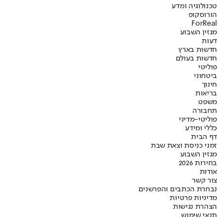
טכנולוגיה ומדע
הורוסקופ
ForReal
מגזין השבוע
דעות
חדשות בארץ
חדשות בעולם
פוליטי
ביטחוני
חינוך
בריאות
משפט
תחבורה
פוליטי-מדיני
כללי ומידע
דף הבית
זמני כניסת וצאת שבת
מגזין השבוע
בחירות 2026
אודות
צור קשר
נבחרת הכתבים והפרשנים
מדיניות פרטיות
הצהרת נגישות
תנאי שימוש