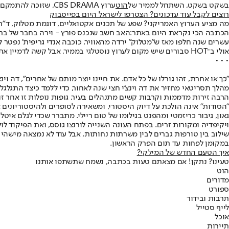
בשקט בשקט, השתחל לממיר של
הוט
ערוץ CBS DRAMA, שזוכה להתמקם ברביעייה הראשונה, בין HOT 3 המצוין לבין HOT ZONE האזוטרי.
רוצים לקבל עוד עדכונים? הצטרפו לישראל היום בפייסבוק
מה מציע הערוץ האמריקני? שפע של תכנים אקטואליים, דוגמת מטלוק, ד"ר קו
הכתבה הכי נקראת היום באתר
:
האב חשב שנכנס פורץ - וירה בחבר של בת
עשרים שנה חלפו מאז ש"מטלוק" ירדה מהאוויר, כוכבה אנדי גריפית' נפטר ל
אולי ב־HOT סבורים שיש מקום לערוץ נוסטלגי בממיר, אבל קשה לדמיין את הלקוח שיבקש להתחבר לכבלים כדי לא לפספס פרק של "השופטת ג'ודי". בעידן התחרות הרב־ערוצית, אחורה זה ההפך מקדימה.
• • •
"כך או אחרת, זהו גורלו של כל אדם. את חיינו יוצר מותם של אחרים", דה 
הרבה זירות מדממות וקרבות קשים מתנהלים בעיר, גופות נופלות זו אחר זו, 
"הסודות" אינה הולכת על דיוק היסטורי, ומשאירה לסופרים ולהיסטוריוני
גאון, גיבור כריזמטי ומהפנט בגילומו של טום ריילי. מתברר שכדי לגלם איט
ויקיפדיה ומקורות זרים. בפתח העונה השנייה לורנצו גוסס, ואת הפיקוד 
שילוב בין טורפות גברים לבין משרתות נחותות, אבל עוד לא נמצאה מישהי 
במקומן לפחות עד תום הפרק הראשון.
איך הטעם החדש של המילקי?
טעינו? נתקן! אם מצאתם טעות בכתבה, נשמח שתשתפו אותנו
הוט
מדורים
ספורט
תרבות ובידור
לייף סטייל
אוכל
תיירות