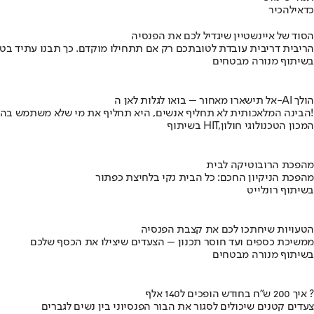
כדאי
להכיר
הסוד של איינשטיין שיגדיל לכם את הפנסיה
הריבית דריבית עובדת לטובתכם רק אם תתחילו מוקדם. כך תבנו עתיד בט
בשיתוף מנורה מבטחים
אל תישארו מאחור – בואו לגלות לאן ה-AI הולך
הבינה המלאכותית לא תחליף אנשים, היא תחליף את מי שלא משתמש בה!
בשיתוף HIT,המכון הטכנולוגי חולון
מהפכת הרובוטיקה לבית
מהפכת הניקיון החכם: כל הבית נקי בלחיצת כפתור
בשיתוף רונלייט
הטעויות שיחתכו לכם את קצבת הפנסיה
ממשיכת כספים ועד חוסר תכנון – הצעדים שיצילו את הכסף שלכם
בשיתוף מנורה מבטחים
איך 200 ש"ח בחודש הופכים ל140 אלף ?
צעדים קטנים שיכולים לסגור את הבור הפנסיוני בין נשים לגברים