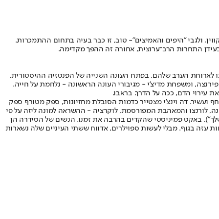
ווין, ולגבי "היפים והאמיצים"- טוב, זו כבר בעיה בתחום ההתמכרות.
 אותו לארוחת הערב שלהם, בפתח העונה השנייה של הפנטזיה ההיסטורית.
ללמד כיצד התגלגלו העניינים מהרע לגרוע מכל. הזמן הוא המאה ה־15, מקום ההתרחשות הוא פירנצה, ומשפחת מדיצ'י - מגיבורי העונה הראשונה - נלחמת על חייה.
ת עירוי הדם, ככה על הדרך. בראבו.
 ועשיר. דה וינצ'י מצטייר כדמות הסובלת מחזיונות, ספק מטורף ספק
המשנה, לורנצו והמאהבת המפורסמת, לוקרציה - ההשראה למונה ליזה על פי
שלך"), באקט פמיניסטי שהקדים בהרבה את זמנו. הנשים של הסידרה הן
חות עזה בגוף. מבלי לעשות ספוילרים, אדווח ששתי העיניים שלה נשארות