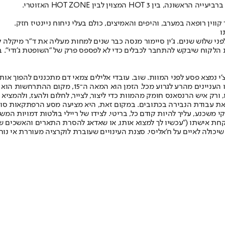
וין רופאה במערב, והיפים והאמיצים, כולם בעלי ניחוח ניינטיז חזק.
ו
פני שלוש שנים. ג'ין סיימור מנסה כבר שנים למחות מעליה את ד"ר מיקלה ק
וינצ'י נמצא פסע לפני המוות. שוב. עובדי אלילים צמאי דם מתכננים להפוך
מהלך תסריטאי מחזיר את דה וינצ'י חצי שנה לאחור, כדי 
ורק איש הרנסאנס חומק מהמוות כדי ליצור, לצייר, לחלום ולהעז, ולהמציא א
ם את עבודת הנבירה בכתובים. במקום זאת, היא מציעה מסע הרפתקאות סוחף
לקי משכנע, עליך להיות קודם כל, בריטי. לצידו של ריילי בולטות דמויות 
לוקחת אישתו ("עכשיו לך למצוא אותו, או שאדאג להסרת התארים והאשכים 
שיכולה לאיים על ח'אליסי. סצנת העינויים שעוברת לוקרציה מעוררת אי נו