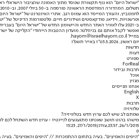
"ישראל היום" הוא גוף תקשורת שנוסד מתוך האמונה שהציבור הישראלי ראוי 
ת
ופרשנויות, וידיאו, פודקאסטים ושידורים חיים. פלטפורמות הדיגיטל של "ישרא
ב-2021 עלו לאוויר האתר החדש והיישומון החדש של "ישראל היום" בע
ואפשר לקבל אותם גם בניוזלטר. מועדון ההטבות הייחודי "הקליקה של ישרא
במייל hayom@israelhayom.co.il.
יום ראשון, 3.5.2026
ט"ז באייר תשפ"ו
חדשות
דעות
ספורט
ForReal
תרבות ובידור
אוכל
מגזין
אנחנו מגייסים
English
X
תרבות
טלוויזיה
שמתם לב שיש לכם ערוץ חדש בטלוויזיה?
מישהו בהוט חושב שאנחנו מתגעגעים לניינטיז • ערוץ חדש השתחל לכם למ
26/1/2015, 23:57
,עודכן
27/1/2015, 15:23
0
"היפים והאמיצים". בעיה בתחום ההתמכרות // "היפים והאמיצים". בעיה