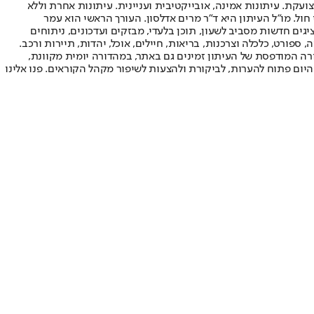
ועקת. עיתונות אמינה, אובייקטיבית ועניינית. עיתונות אחרת וללא
עור החשיפה הגבוה ביותר בימי חול. מו"ל העיתון היא ד"ר מרים אדלסון. העורך הראשי הוא עמר
 והעורך המייסד הוא עמוס רגב. אתרי האינטרנט של "ישראל היום" בעברית ובאנגלית, כמו כן היישומונים (אפליקציות) לאנדרואיד ול-iOS, מציגים חדשות מסביב לשעון, תוכן בלעדי, מבזקים ועדכונים, ניתוחים
, ספורט, כלכלה וצרכנות, בריאות, חיילים, אוכל, יהדות, תיירות ורכב.
דורה המודפסת של העיתון זמינים גם באתר, במהדורה יומית מקוונת,
היום פתוח להערות, לביקורת ולהצעות לשיפור מקהל הקוראים. פנו אלינו