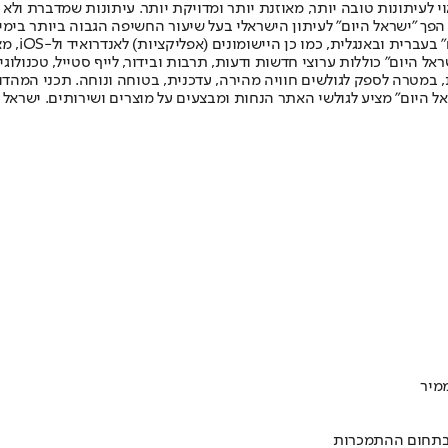
לעיתונות טובה יותר, מאוזנת יותר ומדויקת יותר. עיתונות שמדברת ולא צ
שלום. המהדורה המודפסת הראשונה פורסמה ב-30 ביולי 2007, וב-2010 הפך "ישראל היום" לעיתון הישראלי בעל שי
לחמנוביץ,
ל היום" כוללות ערוצי חדשות ודעות, תרבות ובידור, לייף סטייל, טכנולוגיה
ברית, במטרה לספק לגולשים חוויה מהירה, עדכנית, בטוחה ונוחה. תכני המה
ל היום" מציע לגולשי האתר הנחות ומבצעים על מוצרים ושירותים. ישראל 
מיר
 בתחום ההתמכרות