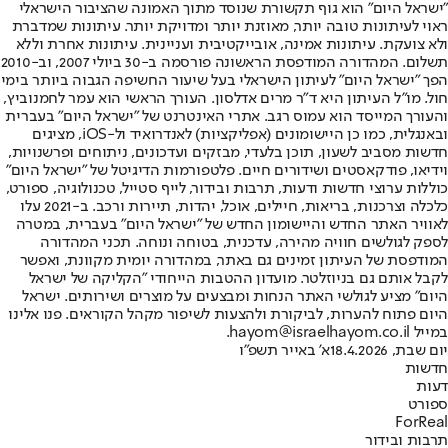
"ישראל היום" הוא גוף תקשורת שנוסד מתוך האמונה שהציבור הישראלי
ראוי לעיתונות טובה יותר, מאוזנת יותר ומדויקת יותר. עיתונות שמדברת
ולא צועקת. עיתונות אמינה, אובייקטיבית ועניינית. עיתונות אחרת וללא
תשלום. המהדורה המודפסת הראשונה פורסמה ב-30 ביולי 2007, וב-2010
הפך "ישראל היום" לעיתון הישראלי בעל שיעור החשיפה הגבוה ביותר בימי
חול. מו"ל העיתון היא ד"ר מרים אדלסון. העורך הראשי הוא עמר לחמנוביץ,
והעורך המייסד הוא עמוס רגב. אתרי האינטרנט של "ישראל היום" בעברית
ובאנגלית, כמו כן היישומונים (אפליקציות) לאנדרואיד ול-iOS, מציגים
חדשות מסביב לשעון, תוכן בלעדי, מבזקים ועדכונים, ניתוחים ופרשנויות,
וידיאו, פודקאסטים ושידורים חיים. פלטפורמות הדיגיטל של "ישראל היום"
כוללות ערוצי חדשות ודעות, תרבות ובידור, לייף סטייל, טכנולוגיה, ספורט,
כלכלה וצרכנות, בריאות, חיילים, אוכל, יהדות, תיירות ורכב. ב-2021 עלו
לאוויר האתר החדש והיישומון החדש של "ישראל היום" בעברית, במטרה
לספק לגולשים חוויה מהירה, עדכנית, בטוחה ונוחה. תכני המהדורה
המודפסת של העיתון זמינים גם באתר, במהדורה יומית מקוונת, ואפשר
לקבל אותם גם בניוזלטר. מועדון ההטבות הייחודי "הקליקה של ישראל
היום" מציע לגולשי האתר הנחות ומבצעים על מוצרים ושירותים. ישראל
היום פתוח להערות, לביקורת ולהצעות לשיפור מקהל הקוראים. פנו אלינו
במייל hayom@israelhayom.co.il.
יום שבת, 18.4.2026
א' באייר תשפ"ו
חדשות
דעות
ספורט
ForReal
תרבות ובידור