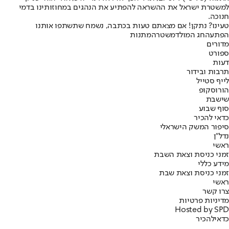
למשטרת ישראל את ההשראה להפתיע את הנהגים במחוזותינו בדמי
חנוכה.
טעינו? נתקן! אם מצאתם טעות בכתבה, נשמח שתשתפו אותנו
הפתעה
חג המולד
משטרה
מתנות
מדורים
ספורט
דעות
תרבות ובידור
לייף סטייל
הורוסקופ
שישבת
סוף שבוע
כדאי להכיר
סיפור המשק הישראלי
נדל"ן
ראשי
זמני כניסת וצאת השבת
מידע כללי
זמני כניסת וצאת שבת
ראשי
צרו קשר
מדיניות פרטיות
Hosted by SPD
כדאי
להכיר