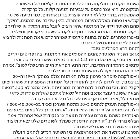
השוטר סקוט ון-סולקמה מונה להיות הסנטה קלאוס של המשטרה
המקומית. הוא עצר נהגים על עבירות תנועה קלות, כל כך קלות
שהמשטרה בדרך כלל לא היתה עוצרת בגינן אזרחים, כמו נסיעה של 10
קמ"ש או פחות מעל למהירות המותרת. בזמן שדיבר עם הנהגים, "חילץ"
מהם השוטר וידוי על המתנות שהיו רוצים לקבל בחג המולד, או שילדיהם
ביקשו מסנטה. המידע הועבר מון-סולקמה, שעטה מיקרופון ומצלמת
גו-פרו נסתרים, לצוות בחנות מקומית שמיהר לרכוש את המתנות ולהביא
אותם למכוניותיהם של הנהגים.
"היום הרע הפך ליום טוב"
או אז העניק השוטר לנהגים ההמומים את המתנות, בהן פריטים יקרים
כמו אקסבוקס או טלוויזיית LCD. רובם ככולם נשארו פעורי פה והיו
נרגשים מהמחווה הנדיבה. "זה הרגע הפך את היום הרע שלי לטוב", אמרה
אחת הנהגות שקיבלה מהשוטר מתנות חג לילדיה.
ון-סולקמה סיפר כי סרטון קבלת המתנות צולם במהלך ה-19 וה-20
בנובמבר, וכי לגרום לנהגים להתוודות על המתנות הספציפיות שהיו רוצים
לקבל בחג, ואז גם לגרום להם לחכות במכוניתם, היה אתגר לא קטן. "בפעם
הבאה ששוטר עוצר אתכם ומתחיל לשאול אתכם שאלות מוזרות, כדאי
שתענו לו", אמר, "אתם אף פעם לא יכולים לדעת מה יקרה".
ון-סולקמה העניק לנהגים כ-30 מתנות שערכן נאמד בכ-7,000-10,000
דולר, והן מומנו על ידי רשת הטלוויזיה. "אנחנו בדרך כלל באים במגע עם
האזרחים כשהם עוברים עבירות תנועה או בנקודות שפל אחרות", אמר
הבלש גורדי לורן, "זו היתה הזדמנות מעולה לשוטרים שלנו לצאת וליצור
איתם מפגש חיובי שהם לא ישכחו".
הסרטון שמתעד את האינטראקציה בין השוטר הנדיב לנהגים הועלה
אתמול (שלישי) ליוטיוב, ומיד הפך לוויראלי. מי יודע, אולי הוא יעניק