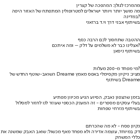
מהמרכז לגולן: המהפכה של קצרין
מה מושך יותר ויותר ישראלים למטרופולין המתפתח של האזור היפה
במדינה?
בשיתוף אבני דרך וי.ד ברזאני
ההטבה שתחסוך לכם הרבה כסף
אצלינו כבר לא משלמים על דלק – ומה איתכם?
בשיתוף ניסאן
מי מפחד מ-200 מעלות?
השואב-שוטף החדש של Dreame מציג: ניקיון מקסימלי באפס מאמץ
בשיתוף Dreame
בזמן שהצפון נאבק, הסיוע הגיע מכיוון מפתיע
בעלי עסקים מספרים - זה המענק הכספי שעוזר לנו לחזור למסלול
בשיתוף מזרחי טפחות
נקיון פסח - לא מה שהכרתם
דק במיוחד, עוצמה אדירה ולא מפחד מאף מכשול: שואב האבק שמשנה את
כללי המשחק