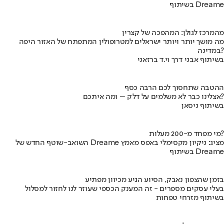
בשיתוף Dreame
מהמרכז לגולן: המהפכה של קצרין
מה מושך יותר ויותר ישראלים למטרופולין המתפתח של האזור היפה
במדינה?
בשיתוף אבני דרך וי.ד ברזאני
ההטבה שתחסוך לכם הרבה כסף
אצלינו כבר לא משלמים על דלק – ומה איתכם?
בשיתוף ניסאן
מי מפחד מ-200 מעלות?
השואב-שוטף החדש של Dreame מציג: ניקיון מקסימלי באפס מאמץ
בשיתוף Dreame
בזמן שהצפון נאבק, הסיוע הגיע מכיוון מפתיע
בעלי עסקים מספרים - זה המענק הכספי שעוזר לנו לחזור למסלול
בשיתוף מזרחי טפחות