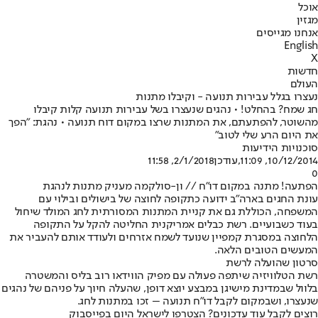
אוכל
מגזין
אנחנו מגייסים
English
X
חדשות
העולם
נעצרו בגלל עבירות תנועה - וקיבלו מתנות
חג שמח? בהחלט! • נהגים שנעצרו בשל עבירות תנועה קלות קיבלו
מהשוטר, להפתעתם, את המתנות שרצו במקום דוח תנועה • נהגת: "הפך
את היום הרע שלי לטוב"
סוכנויות הידיעות
10/12/2014, 11:09
,עודכן
2/1/2018, 11:58
0
הפתעה! מתנה במקום דו"ח // ון-סולקמה מעניק מתנות לנהגת
עונת החגים בארה"ב ידועה כתקופה לחוצה של בישולים ובילוי עם
המשפחה, הכוללת גם את קניית המתנות המסורתית לחג המולד שיחול
בעוד כשבועיים. רשת כבלים אמריקנית החליטה להקל על התקופה
הלחוצה במסגרת קמפיין שנועד לשמח אזרחים ולעודד אותם להעביר את
המעשים הטובים הלאה.
סרטון שהועלה לרשת
רשת הטלוויזיה שיתפה פעולה עם מפיק הווידאו רוב בליס והמשטרה
בלוול שבמדינת מישיגן במבצע יוצא דופן, שהעלה חיוך על פניהם של נהגים
שנעצרו, ושבמקום לקבל דו"ח תנועה – זכו במתנות לחג.
רוצים לקבל עוד עדכונים? הצטרפו לישראל היום בפייסבוק