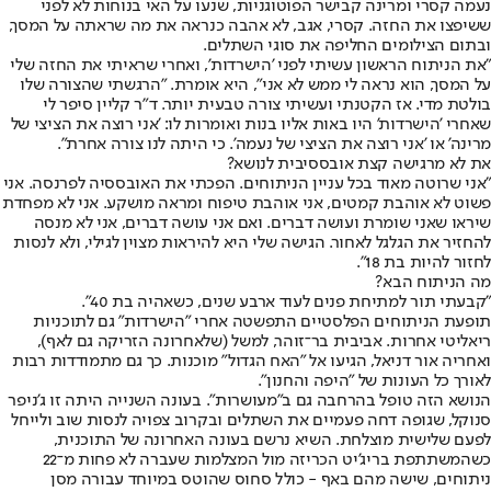
נעמה קסרי ומרינה קבישר הפוטוגניות, שנעו על האי בנוחות לא לפני
ששיפצו את החזה. קסרי, אגב, לא אהבה כנראה את מה שראתה על המסך,
ובתום הצילומים החליפה את סוגי השתלים.
"את הניתוח הראשון עשיתי לפני 'הישרדות', ואחרי שראיתי את החזה שלי
על המסך, הוא נראה לי ממש לא אני", היא אומרת. "הרגשתי שהצורה שלו
בולטת מדי. אז הקטנתי ועשיתי צורה טבעית יותר. ד"ר קליין סיפר לי
שאחרי 'הישרדות' היו באות אליו בנות ואומרות לו: 'אני רוצה את הציצי של
מרינה' או 'אני רוצה את הציצי של נעמה'. כי היתה לנו צורה אחרת".
את לא מרגישה קצת אובססיבית לנושא?
"אני שרוטה מאוד בכל עניין הניתוחים. הפכתי את האובססיה לפרנסה. אני
פשוט לא אוהבת קמטים, אני אוהבת טיפוח ומראה מושקע. אני לא מפחדת
שיראו שאני שומרת ועושה דברים. ואם אני עושה דברים, אני לא מנסה
להחזיר את הגלגל לאחור. הגישה שלי היא להיראות מצוין לגילי, ולא לנסות
לחזור להיות בת 18".
מה הניתוח הבא?
"קבעתי תור למתיחת פנים לעוד ארבע שנים, כשאהיה בת 40".
תופעת הניתוחים הפלסטיים התפשטה אחרי "הישרדות" גם לתוכניות
ריאליטי אחרות. אביבית בר־זוהר, למשל (שלאחרונה הזריקה גם לאף),
ואחריה אור דניאל, הגיעו אל "האח הגדול" מוכנות. כך גם מתמודדות רבות
לאורך כל העונות של "היפה והחנון".
הנושא הזה טופל בהרחבה גם ב"מעושרות". בעונה השנייה היתה זו ג'ניפר
סנוקל, שגופה דחה פעמיים את השתלים ובקרוב צפויה לנסות שוב ולייחל
לפעם שלישית מוצלחת. השיא נרשם בעונה האחרונה של התוכנית,
כשהמשתתפת בריג'יט הכריזה מול המצלמות שעברה לא פחות מ־22
ניתוחים, שישה מהם באף - כולל סחוס שהוטס במיוחד עבורה מסן