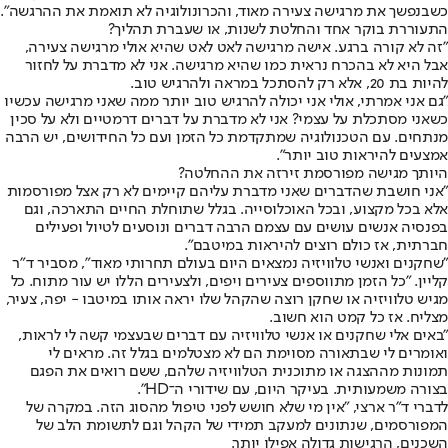
כשבנפשך את מרגישה צעירה מאוד, והכרונולוגיה לא תואמת את ההרגשה".
התעוררת בוקר אחד והחלטת לשנות, או שעברת תהליך?
"זה לא קורה ברגע. אישה מרגישה לאט לאט שהיא אולי מרגישה צעירה,
אבל היא לא בהכרח נראית כמו שהיא מרגישה. אני לא מדברת על לחזור
להיות בת 20, אלא רק להסתכל במראה ולהרגיש טוב.
"גם אני אמרתי, אולי אני יכולה להרגיש טוב יותר ממה שאני מרגישה עכשיו
כשאני מסתכלת על עצמי? אני לא מדברת על דברים דרמטיים ולא על סכין
מנתחים. עם הטכנולוגיה שמתקדמת כל הזמן ועם כל החידושים, יש הרבה
אמצעים להיראות טוב יותר".
היותך מגישה מפורסמת זירזה את ההחלטה?
"אני חושבת שהדברים שאני מדברת עליהם קיימים לא רק אצל מפורסמות
אלא בכל מקצוע, ובכל האוכלוסייה. בגלל שתוחלת החיים התארכה, וגם
בפנסיה אנשים עושים עם עצמם הרבה דברים ונוסעים לטיול ופעילים
חברתית, אז כולם רוצים להיראות במיטבם".
"שחקנים ואנשי טלוויזיה נמצאים היום בעולם תחרותי מאוד", מסביר ד"ר
קליין. "כל הזמן מתווספים צעירים ויפים, ולצעירים הללו יש עור מתוח. כל
מגיש טלוויזיה או שחקן רוצה שהקהל שלו יראה אותו במיטבו - יפה, צעיר,
מצליח. אז כל קמט הוא חשוב.
"באים אלי שחקנים או אנשי טלוויזיה עם דברים שבעצמי קשה לי לראות,
ואומרים לי שבתאורה מסוימת הם לא מצטלמים בגלל זה. מראים לי
תמונות מההצגה או מתוכנית הטלוויזיה שלהם, ששם רואים את הפגם
בצורה משמעותית. בעיקר היום, עם שידורי ה־HD".
לדברי ד"ר ארצי, "אין מי שלא חושש לפני טיפול מהסוג הזה. במקרה של
המפורסמים, שנתונים למעקב תמידי של הקהל וגם לתשומת הלב של
השכנים, הרגישות גדולה אפילו יותר.