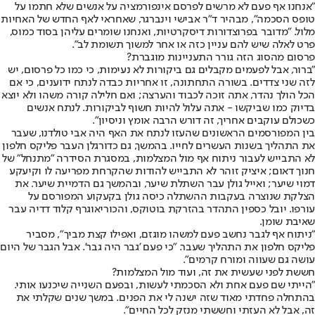
"אנחנו אף פעם לא מרשים לפרסם אינפורמציה על אנשים שלא חתמו על
טופס הסכמה", מבהיר ד"ר אבישי וינברגר, שאחראי לאף החדש של האחיות
מלול. "מדובר בפרוצדורות דיסקרטיות, ואנחנו שומרים עליהן בסוד כמוס,
פרט לאלה שיש להם עניין כזה או אחר למשוך תשומת לב".
פרסום מהסוג הזה גורר התעניינות מוגברת?
"ברור, אבל לפעמים מקבלים גם ביקורות לא נעימות, כי כמו כל פרסום, יש
לזה שני צדדים. בשורה התחתונה, זו אחריות כבדה לנתח ידוענים, כי אם
הכל הולך נהדר, אתה זוכה לכבוד והערצה; ואם חלילה קורה משהו ולא יוצא
בדיוק כמו שביקשו - אתה עלול להיות חשוף לביקורות. לנתח אנשים
כשכולם עוקבים אחריך, זה דורש הרבה אומץ וניסיון".
בין המפורסמים הראשונים שהעזו לנתח את האף היה אבי טולדנו, שעבר
את התהליך בשנות העשרים לחייו. בהמשך, גם כדורגלן העבר פליקס חלפון
לא התבייש לעבור ניתוח אף מול המצלמות, במסגרת הסידרה "מתנחל" של
חנוך דאום; איציק זוהר לא התבייש להודות שהקרחת מפריעה לו וקיעקע
דמוי שיער; ואייל גולן עבר השתלת שיער, ובהמשך גם הדמיית שיער. את
הצלקת שנוצרה בעקבות ההשתלה כיסה גולן בקעקוע המפורסם על
עורפו. יובל כספין התהדר בהזרקת בוטוקס, והכוריאוגרף קלוד דדיה עבר
שאיבת שומן.
"ניתוח אף לגבר נחשב פעם למשהו מוגזם, ואפילו קצת מביך", מסביר
פליקס חלפון את התהליך שעבר. "כי פעם 'גבר היה גבר'. אבל הגבר של היום
עושה גם שעווה ומורח קרמים".
חששת לפני שעשית את זה, ועוד מול המצלמות?
"הייתי שם פעם אחת ולא הסכמתי לעשות, ובפעם השנייה שיכנעו אותי.
בהתחלה פחדתי מאוד שזה ישנה לי את הפנים. במשך שנים שקלתי את
זה, אבל לא העזתי וחששתי מנזק לכל החיים".