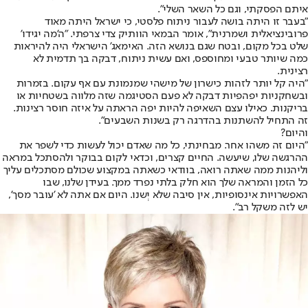
איתם הפסקתי, וגם כל השאר השלי".
"בעבר זו היתה בושה לעבור ניתוח פלסטי, כי ישראל היתה מאוד
פרובינציאלית ושמרנית", אומר הבמאי הוותיק צדי צרפתי. "ה'מה יגידו'
שלט בכל מקום, ובטח שגם בנושא הזה. האימאג' הישראלי היה להיראות
כמה שיותר טבעי ומחוספס, ואם עשית ניתוח, דבקה בך תדמית לא
רצינית.
"היה קל יותר לזהות כישרון של מישהי שמנמונת עם אף עקום. בזמרות
ובשחקניות יפהפיות דבקה לא פעם הסטיגמה שזה מלווה בשטחיות או
בריקנות. כאילו עצם השאיפה להיות יפה הראתה על איזה חוסר רצינות.
זה התחיל להשתנות בהדרגה רק בשנות השבעים".
והיום?
"היום זה משהו אחר. מבחינתי, כל מה שאדם יכול לעשות כדי לשפר את
ההרגשה שלו, שיעשה. החיים קצרים, וכדאי לקום בבוקר ולהסתכל במראה
וליהנות ממה שאתה רואה, בוודאי כשאתה במקצוע שכולם מסתכלים עליך
כל הזמן והמראה שלך הוא חלק בלתי נפרד ממך. בעידן שלנו, שבו
האפשרויות אינסופיות, אין סיבה שלא יְשנו. היום אם אתה לא 'עובר מסך',
יש לזה משקל רב".