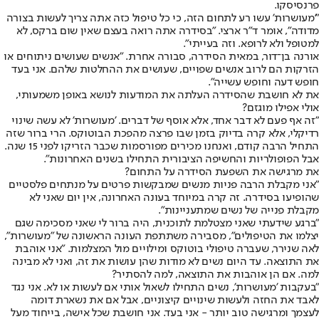
פרנסיסקו.
"'מעושרות' עשו רע לתחום הזה, כי כל טיפול כזה אתה צריך לעשות בצורה
מדודה", אומר ד"ר ארצי. "בסידרה אתה רואה בעצם שאין שום ברקס, לא
למטופל ולא לרופא. וזה בעייתי".
אורנה בן־דור, במאית הסידרה, סבורה אחרת. "אנשים שעושים ניתוחים או
הזרקות הם לרוב אנשים שפויים, שעושים את ההחלטות שלהם. אני בעד
חופש דעה וחופש עשייה".
את לא חושבת שהסידרה העלתה את המודעות לנושא באופן משמעותי,
אולי אפילו מוגזם?
"זה אף פעם לא דבר אחד, אלא אוסף של דברים. 'מעושרות' לא עשה שינוי
רדיקלי, אלא קרה בדיוק בזמן שבו פרצה מהפכת הבוטוקס. הרי ברור שזה
התחיל הרבה קודם, ואנחנו מכירים מפורסמות שכבר הזריקו לפני 15 שנה.
אבל הפופולריות והחשיפה הציבורית התחילו בשנים האחרונות".
את מרגישה את השפעת הסידרה על התחום?
"אני מקבלת הרבה פניות מנשים שמבקשות פרטים על מנתחים פלסטיים
שהופיעו בסידרה. זה קרה במיוחד בעונה האחרונה, אין יום שאני לא
מקבלת פנייה של נשים שמתעניינות".
"ברגע שידעתי שאני מצטלמת לתוכנית, היה ברור לי שאני מסכימה שגם
יצלמו את הטיפולים", מסבירה משתתפת העונה הראשונה של "מעושרות",
לאה שנירר, שעברה טיפולי בוטוקס ומילויים מול המצלמות. "אני אוהבת
את התוצאה. עד היום נשים לא מודות שהן עושות את זה, ואני לא מבינה
למה. אם הן אוהבות את התוצאה, למה להסתיר?
"בעקבות 'מעושרות', נשים התחילו לשאול אותי אם לעשות או לא. אני נגד
לאבד את החזה ולעשות שינויים קיצוניים, אבל אם את נשארת דומה
לעצמך ומרגישה טוב יותר - אני בעד. אני חושבת שכל אישה, בייחוד מעל