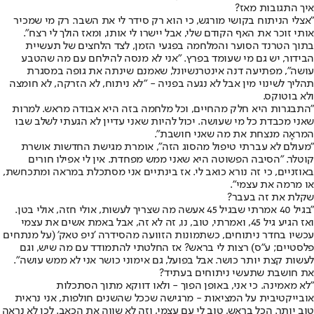
איך התגובות מאז?
"אצלי הניתוח בקושי מורגש, כי הוא רק סידר לי את השבר. רק מי שמכיר
אותי זוכר את האף הקודם שלי, אבל יישרו לי אותו, ומאז הולך לי רצח".
בתוך הטרנד הסוער והמלחמה בפגעי הזמן, לצד הלחצים של תעשיית
הבידור, יש גם מי שעומד בפרץ. "אני לא מנסה להילחם עם מה שהטבע
עושה", מפתיעה דנה אינטרנשיונל, שאמנם שינתה את גופה במסגרת
תהליך לשינוי מין אבל לא נגעה בפניה - "לא ניתוח, לא הזרקה, לא חומצה
ולא בוטוקס.
"התבגרות היא חלק מהחיים, וכל מלחמה בזה היא אבודה מראש. למרות
שאני מכבדת כל מי שעושה. יכול להיות שאני עדיין לא הגעתי לשלב שבו
המראָה מנצחת את מה שאני חושבת".
"מעולם לא עברתי טיפול מהסוג הזה", אומרת מגישת החדשות אושרת
קוטלר. "הסיבה הפשוטה היא שאני ממש מפחדת. אין לי אפילו חורים
באוזניים, כי זה נורא כואב לי. אז בינתיים אני מסתכלת במראה ומתכחשת,
או מרמה את עצמי".
שקלת את זה בעבר?
"בגיל 40 אמרתי שבגיל 45 אעשה מה שצריך לעשות, אולי חזה, אולי בטן.
ואז הגיע גיל 45, ואמרתי, טוב, נו, זה לא זה, אבל באמת אשים את עצמי
עכשיו בחדר ניתוחים, כשתמונות הזוועה מהסידרה 'ניפ טאק' (על מנתחים
פלסטיים; ע"ס) רצות לי בראש? אז החלטתי להתמודד עם מה שיש, וגם
לעשות קצת יותר כושר. אבל בפועל, גם אימוני כושר אני לא ממש עושה".
את חושבת שתעשי ניתוחים בעתיד?
"לא מאמינה. כי אני, באופן הפוך - ולאו דווקא מתוך הסתכלות
אובייקטיבית על המציאות - מרגישה שככל שהשנים חולפות, אני נראית
טוב יותר. הכל בראש, טוב לי עם עצמי, וזה לא שווה את הכאב. לכן לא נראה