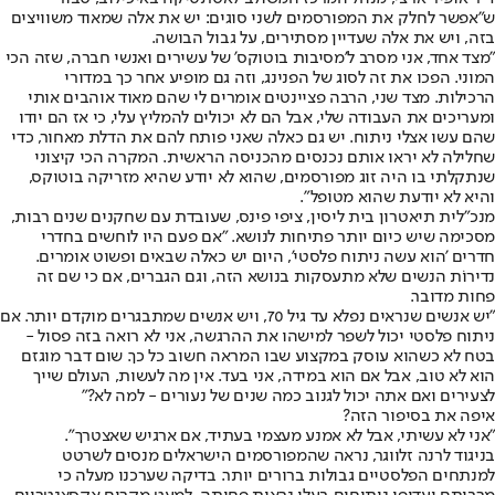
ש"אפשר לחלק את המפורסמים לשני סוגים: יש את אלה שמאוד משוויצים
בזה, ויש את אלה שעדיין מסתירים, על גבול הבושה.
"מצד אחד, אני מסרב ל'מסיבות בוטוקס' של עשירים ואנשי חברה, שזה הכי
המוני. הפכו את זה לסוג של הפנינג, וזה גם מופיע אחר כך במדורי
הרכילות. מצד שני, הרבה פציינטים אומרים לי שהם מאוד אוהבים אותי
ומעריכים את העבודה שלי, אבל הם לא יכולים להמליץ עלי, כי אז הם יודו
שהם עשו אצלי ניתוח. יש גם כאלה שאני פותח להם את הדלת מאחור, כדי
שחלילה לא יראו אותם נכנסים מהכניסה הראשית. המקרה הכי קיצוני
שנתקלתי בו היה זוג מפורסמים, שהוא לא יודע שהיא מזריקה בוטוקס,
והיא לא יודעת שהוא מטופל".
מנכ"לית תיאטרון בית ליסין, ציפי פינס, שעובדת עם שחקנים שנים רבות,
מסכימה שיש כיום יותר פתיחות לנושא. "אם פעם היו לוחשים בחדרי
חדרים 'הוא עשה ניתוח פלסטי', היום יש כאלה שבאים ופשוט אומרים.
נדירוֹת הנשים שלא מתעסקות בנושא הזה, וגם הגברים, אם כי שם זה
פחות מדובר.
"יש אנשים שנראים נפלא עד גיל 70, ויש אנשים שמתבגרים מוקדם יותר. אם
ניתוח פלסטי יכול לשפר למישהו את ההרגשה, אני לא רואה בזה פסול -
בטח לא כשהוא עוסק במקצוע שבו המראה חשוב כל כך. שום דבר מוגזם
הוא לא טוב, אבל אם הוא במידה, אני בעד. אין מה לעשות, העולם שייך
לצעירים ואם אתה יכול לגנוב כמה שנים של נעורים - למה לא?"
איפה את בסיפור הזה?
"אני לא עשיתי, אבל לא אמנע מעצמי בעתיד, אם ארגיש שאצטרך".
בניגוד לרנה זלווגר, נראה שהמפורסמים הישראלים מנסים לשרטט
למנתחים הפלסטיים גבולות ברורים יותר. בדיקה שערכנו מעלה כי