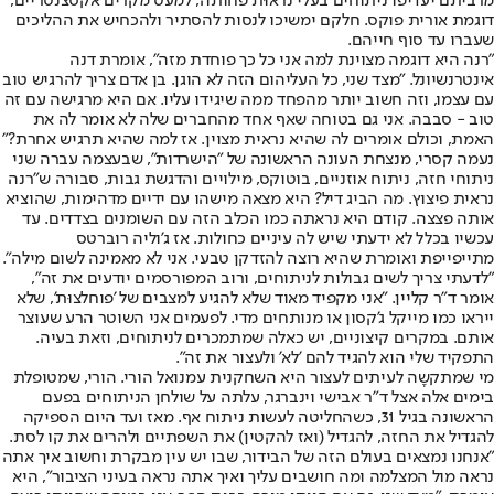
מרביתם יעדיפו ניתוחים בעלי נראוּת פחותה, למעט מקרים אקסצנטריים,
דוגמת אורית פוקס. חלקם ימשיכו לנסות להסתיר ולהכחיש את ההליכים
שעברו עד סוף חייהם.
"רנה היא דוגמה מצוינת למה אני כל כך פוחדת מזה", אומרת דנה
אינטרנשיונל. "מצד שני, כל העליהום הזה לא הוגן. בן אדם צריך להרגיש טוב
עם עצמו, וזה חשוב יותר מהפחד ממה שיגידו עליו. אם היא מרגישה עם זה
טוב - סבבה. אני גם בטוחה שאף אחד מהחברים שלה לא אומר לה את
האמת, וכולם אומרים לה שהיא נראית מצוין. אז למה שהיא תרגיש אחרת?"
נעמה קסרי, מנצחת העונה הראשונה של "הישרדות", שבעצמה עברה שני
ניתוחי חזה, ניתוח אוזניים, בוטוקס, מילויים והדגשת גבות, סבורה ש"רנה
נראית פיצוץ. מה הביג דיל? היא מצאה מישהו עם ידיים מדהימות, שהוציא
אותה פצצה. קודם היא נראתה כמו הכלב הזה עם השומנים בצדדים. עד
עכשיו בכלל לא ידעתי שיש לה עיניים כחולות. אז ג'וליה רוברטס
מתייפייפת ואומרת שהיא רוצה להזדקן טבעי. אני לא מאמינה לשום מילה".
"לדעתי צריך לשים גבולות לניתוחים, ורוב המפורסמים יודעים את זה",
אומר ד"ר קליין. "אני מקפיד מאוד שלא להגיע למצבים של 'פוחלצוּת', שלא
ייראו כמו מייקל ג'קסון או מנותחים מדי. לפעמים אני השוטר הרע שעוצר
אותם. במקרים קיצוניים, יש כאלה שמתמכרים לניתוחים, וזאת בעיה.
התפקיד שלי הוא להגיד להם 'לא' ולעצור את זה".
מי שמתקשָה לעיתים לעצור היא השחקנית עמנואל הורי. הורי, שמטופלת
בימים אלה אצל ד"ר אבישי וינברגר, עלתה על שולחן הניתוחים בפעם
הראשונה בגיל 31, כשהחליטה לעשות ניתוח אף. מאז ועד היום הספיקה
להגדיל את החזה, להגדיל (ואז להקטין) את השפתיים ולהרים את קו לסת.
"אנחנו נמצאים בעולם הזה של הבידור, שבו יש עין מבקרת וחשוב איך אתה
נראה מול המצלמה ומה חושבים עליך ואיך אתה נראה בעיני הציבור", היא