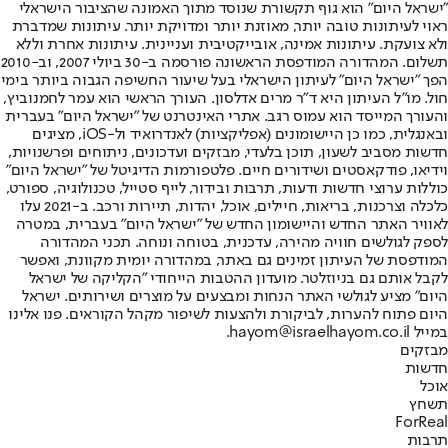
"ישראל היום" הוא גוף תקשורת שנוסד מתוך האמונה שהציבור הישראלי
ראוי לעיתונות טובה יותר, מאוזנת יותר ומדויקת יותר. עיתונות שמדברת
ולא צועקת. עיתונות אמינה, אובייקטיבית ועניינית. עיתונות אחרת וללא
תשלום. המהדורה המודפסת הראשונה פורסמה ב-30 ביולי 2007, וב-2010
הפך "ישראל היום" לעיתון הישראלי בעל שיעור החשיפה הגבוה ביותר בימי
חול. מו"ל העיתון היא ד"ר מרים אדלסון. העורך הראשי הוא עמר לחמנוביץ,
והעורך המייסד הוא עמוס רגב. אתרי האינטרנט של "ישראל היום" בעברית
ובאנגלית, כמו כן היישומונים (אפליקציות) לאנדרואיד ול-iOS, מציגים
חדשות מסביב לשעון, תוכן בלעדי, מבזקים ועדכונים, ניתוחים ופרשנויות,
וידיאו, פודקאסטים ושידורים חיים. פלטפורמות הדיגיטל של "ישראל היום"
כוללות ערוצי חדשות ודעות, תרבות ובידור, לייף סטייל, טכנולוגיה, ספורט,
כלכלה וצרכנות, בריאות, חיילים, אוכל, יהדות, תיירות ורכב. ב-2021 עלו
לאוויר האתר החדש והיישומון החדש של "ישראל היום" בעברית, במטרה
לספק לגולשים חוויה מהירה, עדכנית, בטוחה ונוחה. תכני המהדורה
המודפסת של העיתון זמינים גם באתר, במהדורה יומית מקוונת, ואפשר
לקבל אותם גם בניוזלטר. מועדון ההטבות הייחודי "הקליקה של ישראל
היום" מציע לגולשי האתר הנחות ומבצעים על מוצרים ושירותים. ישראל
היום פתוח להערות, לביקורת ולהצעות לשיפור מקהל הקוראים. פנו אלינו
במייל hayom@israelhayom.co.il.
מבזקים
חדשות
אוכל
תשחץ
ForReal
תרבות