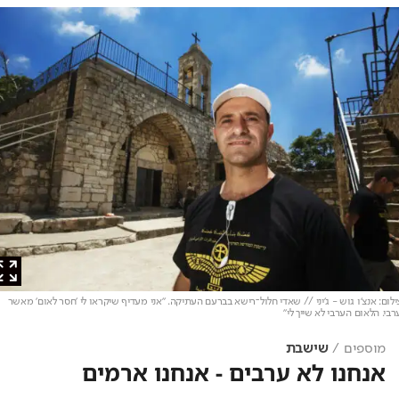
ם: אנצ'ו גוש - ג'יני // שאדי חלול־רישא בברעם העתיקה. "אני מעדיף שיקראו לי 'חסר לאום' מאשר
. הלאום הערבי לא שייך לי"
מוספים
שישבת
אנחנו לא ערבים - אנחנו ארמים