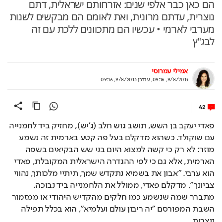
הם כאן כבר אלפי שנים: אזרחותם ישראלית, דתם
נוצרית, עדתם מרונית, ואת לאומם הם מבקשים לשנות
מערבי לארמי • עכשיו הם מתכוונים ללכת עם זה
לבג"ץ
אמילי עמרוסי
9/8/2013, 09:16
,
עודכן
9/8/2013, 09:16
42
פאדי יעקב בן השש, תושב גוש חלב (ג'יש), מחזיק ביד לחמנייה 
עם שוקולד. כשהוא מדקלם בעל פה קטע בארמית זה נשמע 
מוזר: לא רק כי קשה למצוא היום בני שש הבקיאים בשפה 
הארמית, אלא גם כי לפי ההגדרה הישראלית המקובלת, פאדי 
הוא ערבי. "אבון את בשמיא נתקדש שמך, תיתיי מלכותך, נהווי 
צביונך", מדקלם פאדי, ממולל את הלחמנייה ביד נבוכה. 
מתברר שמה שנשמע כמו חלקים מהקדיש היהודי או ממזמור 
השבת המפורסם "יה ריבון עולם ועלמיא", הוא בכלל תפילה 
נוצרית.