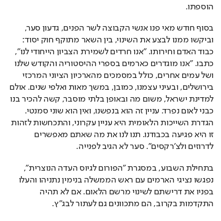
הוספתו.
בסוף חודש מאי פנו אנשי הקבוצה לשר הפנים, גדעון סער, 
וביקשו ממנו לבצע את השינוי, בין השאר מתוקף חוק יסוד: 
כבוד האדם וחירותו. "אנו חרדים לשמירת הצביון הייחודי לנו", 
כתבו. "אנו מוגדרים כארמים בספרי ההיסטוריה והקודש שלנו 
ושל עמים אחרים, כולל במסמכים מהארכיון הציוני המרכזי 
בירושלים, ובעיני עצמנו, כמובן, במשך מאות ואלפי שנים. אולם 
למדינת ישראל, משום מה ובאופן בלתי מוסבר, קשה להכיר בנו 
כבני לאום נפרד. עניין זה הוא בנפשנו, ואין הוא שוני סמנטי. 
הגדרת השייכות הלאומית היא עניין עקרוני, והתכחשות לזהות 
זו היא פגיעה בכבודנו. תנו לנו את מה שאתם מאפשרים 
לדרוזים ולצ'רקסים". סער לא הגיב לפנייה. 
בתחילת השבוע, במסגרת "הפורום לגיוס העדה הנוצרית", 
נפגשו נציגי הארמים עם ראש הממשלה בנימין נתניהו והעלו 
בפניו את דרישתם לשינוי מרשם הלאום. אם לא תהיה 
התקדמות בקרוב, הם מתכוונים גם לעתור לבג"ץ.