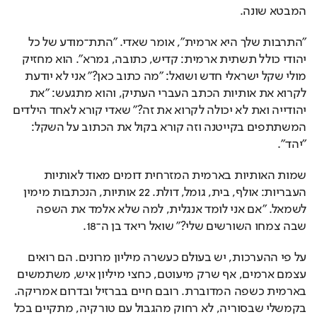
המבטא שונה.
"התרבות שלך היא ארמית", אומר שאדי. "התת־מודע של כל 
יהודי כולל תשתית ארמית: קדיש, כתובה, גמרא". הוא מחזיק 
מולי שקל ישראלי חדש ושואל: "מה כתוב כאן?" אני לא יודעת 
לקרוא את אותיות הכתב העברי העתיק, והוא מתגעש: "את 
יהודייה ואת לא יכולה לקרוא את זה?" שאדי קורא לאחד הילדים 
המשתתפים בקייטנה וזה קורא בקול את הכתוב על השקל: 
"יהד".
שמות האותיות בארמית המזרחית דומים מאוד לאותיות 
העבריות: אולף, בית, גומל, דולת. 22 אותיות, הנכתבות מימין 
לשמאל. "אם אני לומד אנגלית, למה שלא אלמד את השפה 
שבה צמחו השורשים שלי?" שואל ריאד בן ה־18.
על פי ההערכות, יש בעולם כעשרה מיליון מרונים. הם רואים 
עצמם ארמים, אף שרק מיעוטם, כחצי מיליון איש, משתמשים 
בארמית כשפה המדוברת. רובם חיים בברזיל ובדרום אמריקה. 
בקמשלי שבסוריה, לא רחוק מהגבול עם טורקיה, מתקיים בכל 