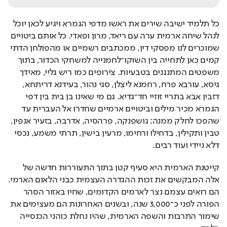
כל תלמיד ישיבה שירים את ראשו מדפי הגמרא ויגיע לכאן יוכל 
לנהל שיחה ארמית ערה עם ריאד, מרון ופאדי. כל אותם ביטויים 
שמוכרים לנו מפסקי דין, ממכתבים רשמיים או מהפולחן הדתי 
קמים כאן לתחייה בין השוקו־לחמנייה למשחקי הכדור, בתוך 
משפטים המתנגנים בטבעיות. צירופים כמו ריש גליי, מאידך 
גיסא, עורבא פרח, רחמנא ליצלן, סגי נהור, בעידנא דריתחא, 
דזבין אבא בתריי זוזיי חד־גדיא. גם מי שאינו בן בית בין דפי 
הגמרא מכיר מילים וביטויים ארמיים שחדרו אל העברית עד 
שהפכו לחלק ממנה: גושפנקה, פרהסיה, אדרבה, בזעיר אנפין, 
טבין ותקילין, בדחילו ורחימו, מרעין בישין, תרתי משמע, נכסי 
דלא ניידי ועוד רבים.
קייטנת הארמית היא סעיף קטן בתוך התעוררות חדשה של 
אלה המבקשים את זכות ההגדרה העצמית כבני הלאום הארמי. 
הם רואים עצמם נצר לארמים הקדומים, שחיו באזור הסהר 
הפורה לפני כ־3,000 שנה, ובשנים האחרונות הם מעצימים את 
שימור התרבות והשפה הארמית, שהיו נחלת כוהני הכנסייה 