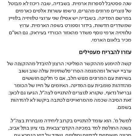
שנה פסטיבל לספרות ארמית. בשבדיה, שבה ריכוז לא מבוטל 
של נוצרים מרונים מהגרים, נרשמו עשרות אלפים כארמים 
במרשם המדינה. בשבדיה יש אפילו שני ערוצי טלוויזיה בלוויין 
שמשדרים חדשות, בידור וספורט בשפה הארמית. ערוץ 
טלוויזיה ארמי נוסף משדר מהאזור הכורדי בעיראק. גם האו"ם 
מכיר בלאום הארמי.
עזרו להבריח מעפילים
קשה להימנע מההקשר הפוליטי: הרצון להיבדל מההקצנה של 
ערביי ישראל ומהמגמה הפרו־פלשתינית 
עולה שוב ושוב 
בשיחות עם המרונים מגוש חלב, אם כי חלקם חוששים 
מהזדהות פומבית עם המדינה. האיומים על חייו של הכומר 
גבריאל נדאף, שקורא לנוצרים להתגייס לצה"ל, הגיעו גם לכאן; 
זאת הסיבה שכמה מהמרואיינים לכתבה ביקשו לא להזדהות 
בשמם.
למשל מ'. הוא עומד להתגייס בקרוב ליחידה מובחרת בצה"ל. 
בשנה החולפת למד במכינה הקדם־צבאית בני ציון בתל אביב, 
מכינה משותפת לדתיים וחילונים, ושקד על דפי הגמרא עם 