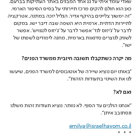
שאדי עומד איתי על גג אחד המבנים באתר העתיקות בברעם. 
כאן הוא חולם להקים מרכז תיירותי על בסיס הסיפור הארמי. 
"זה ימשוך צליינים בהיקף אדיר. הגליל יזכה במתנה, אטרקציה 
לתיירות הדתית. ארמית היא השפה שבה דיבר ישו. במקום 
לדבר על 'ג'יזוס לנד' אפשר לדבר על 'ג'יזוס לנגוויש'. אפשר 
לשווק לנוצרים סדנאות בארמית, מחנה לימודים לשפתו של 
ישו".
מה יקרה כשתקבלו תשובה חיובית ממשרד הפנים?
"באותו יום נוציא שיירה של אוטובוסים למשרד הפנים, שיעשו 
לנו את השינוי בתעודות הזהות".
ואם לא?
"אנחנו הולכים עד הסוף. לא נוותר. נוציא תעודות זהות משלנו 
ונסתובב איתן". 
emilya@israelhayom.co.il
*   *   *