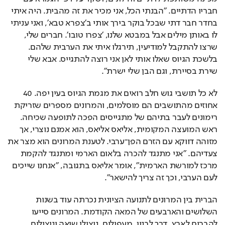
חבריו הדתיים. "הבנתי הכל, אני מכיר את זה מהבית. היה איתי 
בחדר חבר דתי שבכל בוקר בירך אותי ב'צפרא טבא', ואני עניתי 
לו באותן מילים אבל במבטא שלנו, 'צפרו טובו'. חברים שלי, 
שרצו להתקבל למודיעין, תירגלו איתי את הערבית שלהם. 
בלשכת הגיוס שאלו אותי לאן אני רוצה להתגייס. אבא שלי 
שירת בסיירת, וגם הבן שלי ישרת". 
לא כל תושבי גוש חלב רואים את מגמת הגיוס בעין יפה. 40 
אחוזים מהתושבים הם מוסלמים, והמרונים מספרים שזריקת 
רימונים לעבר בתיהם של מתגייסים הפכה לתופעה שכיחה. 
ראש המועצה המקומית, אליאס אליאס, הוא אמנם נוצרי, אך 
מזוהה דווקא עם הזרם הפן־ערבי. לטענת המרונים הוא מצר את 
צעדיהם. "אני מתנגד להכרה בלאום הארמי ומתנגד להקמת 
מרכז למורשת הארמית", אומר אליאס בתגובה, "אנחנו שייכים 
לעם הערבי, וכך זה צריך להישאר".
הברית בין המרונים לתנועה הציונית נכרתה עוד בשנות 
השלושים והארבעים של המאה הקודמת. המרונים סייעו 
להבריח לארץ, דרך לבנון, מעפילים, ניצולי שואה וניצולים 