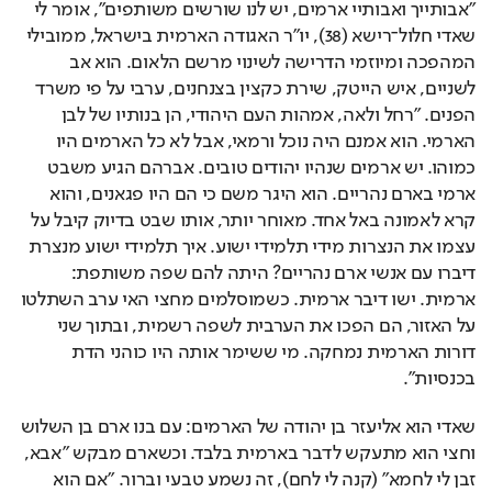
"אבותייך ואבותיי ארמים, יש לנו שורשים משותפים", אומר לי 
שאדי חלול־רישא (38), יו"ר האגודה הארמית בישראל, ממובילי 
המהפכה ומיוזמי הדרישה לשינוי מרשם הלאום. הוא אב 
לשניים, איש הייטק, שירת כקצין בצנחנים, ערבי על פי משרד 
הפנים. "רחל ולאה, אמהות העם היהודי, הן בנותיו של לבן 
הארמי. הוא אמנם היה נוכל ורמאי, אבל לא כל הארמים היו 
כמוהו. יש ארמים שנהיו יהודים טובים. אברהם הגיע משבט 
ארמי בארם נהריים. הוא היגר משם כי הם היו פגאנים, והוא 
קרא לאמונה באל אחד. מאוחר יותר, אותו שבט בדיוק קיבל על 
עצמו את הנצרות מידי תלמידי ישוע. איך תלמידי ישוע מנצרת 
דיברו עם אנשי ארם נהריים? היתה להם שפה משותפת: 
ארמית. ישו דיבר ארמית. כשמוסלמים מחצי האי ערב השתלטו 
על האזור, הם הפכו את הערבית לשפה רשמית, ובתוך שני 
דורות הארמית נמחקה. מי ששימר אותה היו כוהני הדת 
בכנסיות".
שאדי הוא אליעזר בן יהודה של הארמים: עם בנו ארם בן השלוש 
וחצי הוא מתעקש לדבר בארמית בלבד. וכשארם מבקש "אבא, 
זבן לי לחמא" (קנה לי לחם), זה נשמע טבעי וברור. "אם הוא 