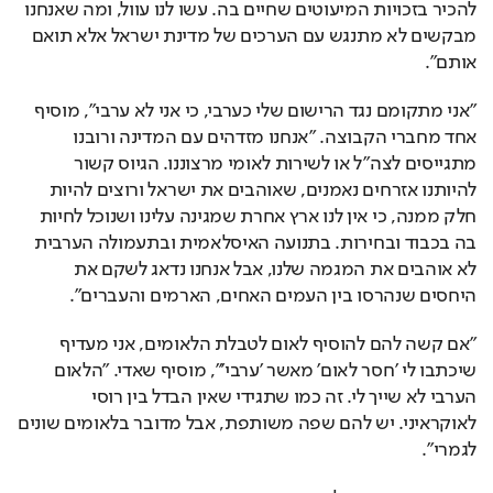
להכיר בזכויות המיעוטים שחיים בה. עשו לנו עוול, ומה שאנחנו 
מבקשים לא מתנגש עם הערכים של מדינת ישראל אלא תואם 
אותם".
"אני מתקומם נגד הרישום שלי כערבי, כי אני לא ערבי", מוסיף 
אחד מחברי הקבוצה. "אנחנו מזדהים עם המדינה ורובנו 
מתגייסים לצה"ל או לשירות לאומי מרצוננו. הגיוס קשור 
להיותנו אזרחים נאמנים, שאוהבים את ישראל ורוצים להיות 
חלק ממנה, כי אין לנו ארץ אחרת שמגינה עלינו ושנוכל לחיות 
בה בכבוד ובחירות. בתנועה האיסלאמית ובתעמולה הערבית 
לא אוהבים את המגמה שלנו, אבל אנחנו נדאג לשקם את 
היחסים שנהרסו בין העמים האחים, הארמים והעברים".
"אם קשה להם להוסיף לאום לטבלת הלאומים, אני מעדיף 
שיכתבו לי 'חסר לאום' מאשר 'ערבי'", מוסיף שאדי. "הלאום 
הערבי לא שייך לי. זה כמו שתגידי שאין הבדל בין רוסי 
לאוקראיני. יש להם שפה משותפת, אבל מדובר בלאומים שונים 
לגמרי".