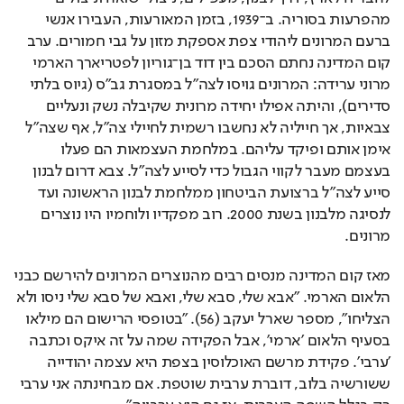
מהפרעות בסוריה. ב־1939, בזמן המאורעות, העבירו אנשי 
ברעם המרונים ליהודי צפת אספקת מזון על גבי חמורים. ערב 
קום המדינה נחתם הסכם בין דוד בן־גוריון לפטריארך הארמי 
מרוני ערידה: המרונים גויסו לצה"ל במסגרת גב"ס (גיוס בלתי 
סדירים), והיתה אפילו יחידה מרונית שקיבלה נשק ונעליים 
צבאיות, אך חייליה לא נחשבו רשמית לחיילי צה"ל, אף שצה"ל 
אימן אותם ופיקד עליהם. במלחמת העצמאות הם פעלו 
בעצמם מעבר לקווי הגבול כדי לסייע לצה"ל. צבא דרום לבנון 
סייע לצה"ל ברצועת הביטחון ממלחמת לבנון הראשונה ועד 
לנסיגה מלבנון בשנת 2000. רוב מפקדיו ולוחמיו היו נוצרים 
מרונים.
מאז קום המדינה מנסים רבים מהנוצרים המרונים להירשם כבני 
הלאום הארמי. "אבא שלי, סבא שלי, ואבא של סבא שלי ניסו ולא 
הצליחו", מספר שארל יעקב (56). "בטופסי הרישום הם מילאו 
בסעיף הלאום 'ארמי', אבל הפקידה שמה על זה איקס וכתבה 
'ערבי'. פקידת מרשם האוכלוסין בצפת היא עצמה יהודייה 
ששורשיה בלוב, דוברת ערבית שוטפת. אם מבחינתה אני ערבי 