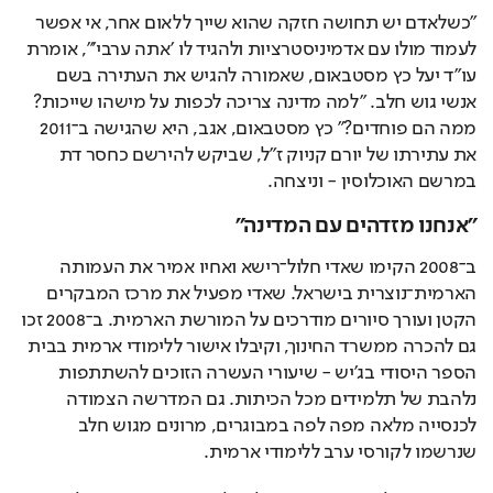
"כשלאדם יש תחושה חזקה שהוא שייך ללאום אחר, אי אפשר 
לעמוד מולו עם אדמיניסטרציות ולהגיד לו 'אתה ערבי'", אומרת 
עו"ד יעל כץ מסטבאום, שאמורה להגיש את העתירה בשם 
אנשי גוש חלב. "למה מדינה צריכה לכפות על מישהו שייכות? 
ממה הם פוחדים?" כץ מסטבאום, אגב, היא שהגישה ב־2011 
את עתירתו של יורם קניוק ז"ל, שביקש להירשם כחסר דת 
במרשם האוכלוסין - וניצחה.
"אנחנו מזדהים עם המדינה"
ב־2008 הקימו שאדי חלול־רישא ואחיו אמיר את העמותה 
הארמית־נוצרית בישראל. שאדי מפעיל את מרכז המבקרים 
הקטן ועורך סיורים מודרכים על המורשת הארמית. ב־2008 זכו 
גם להכרה ממשרד החינוך, וקיבלו אישור ללימודי ארמית בבית 
הספר היסודי בג'יש - שיעורי העשרה הזוכים להשתתפות 
נלהבת של תלמידים מכל הכיתות. גם המדרשה הצמודה 
לכנסייה מלאה מפה לפה במבוגרים, מרונים מגוש חלב 
שנרשמו לקורסי ערב ללימודי ארמית.