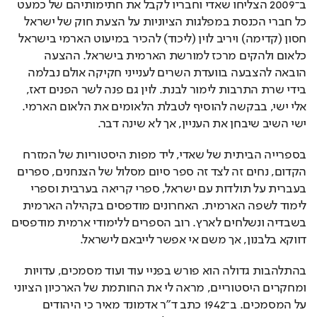
ב־2009 הצליחו שאדי וחבריו לקבל את חתימותיהם של כמעט 
כל חברי הכנסת במפלגות הציוניות על הצעת חוק של ישראל 
חסון (קדימה) ויריב לוין (ליכוד) להכיר במיעוט הארמי בישראל 
כלאום ולהקים מרכז למורשת הארמית בישראל. ההצעה 
הובאה להצבעה בוועדת השרים לענייני חקיקה אולם נבלמה 
בידי שרת התרבות לימור לבנת. לוין גם פנה לשר הפנים דאז, 
אלי ישי, בבקשה להוסיף לטבלת הלאומים את הלאום הארמי. 
ישי השיב שיבחן את העניין, אך לא שינה דבר.
בספרייה הביתית של שאדי, ליד מפות היסטוריות של המזרח 
הקדום, נחים זה לצד זה ספר סיום מסלול של הצנחנים, ספרים 
בעברית על תולדות עם ישראל, ספרי קריאה בערבית וספרי 
לימוד לשפה הארמית. האחרונים מודפסים בקהילה הארמית 
בשבדיה ונשלחים לארץ. רוב הספרים ללימודי ארמית מודפסים 
דווקא בלבנון, אך משם אי אפשר לייבאם לישראל.
בהתלהבות גדולה הוא פורש בפניי עוד ועוד מסמכים, עדויות 
ומחקרים היסטוריים, מראה לי את החותמת של הארכיון הציוני 
על המסמכים. ב־1942 כתב ד"ר אדמונד מאיר כי היהודים 