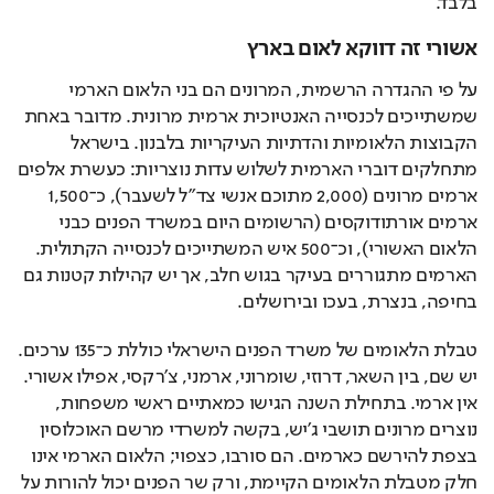
בלבד.
אשורי זה דווקא לאום בארץ
על פי ההגדרה הרשמית, המרונים הם בני הלאום הארמי 
שמשתייכים לכנסייה האנטיוכית ארמית מרונית. מדובר באחת 
הקבוצות הלאומיות והדתיות העיקריות בלבנון. בישראל 
מתחלקים דוברי הארמית לשלוש עדות נוצריות: כעשרת אלפים 
ארמים מרונים (2,000 מתוכם אנשי צד"ל לשעבר), כ־1,500 
ארמים אורתודוקסים (הרשומים היום במשרד הפנים כבני 
הלאום האשורי), וכ־500 איש המשתייכים לכנסייה הקתולית. 
הארמים מתגוררים בעיקר בגוש חלב, אך יש קהילות קטנות גם 
בחיפה, בנצרת, בעכו ובירושלים.
טבלת הלאומים של משרד הפנים הישראלי כוללת כ־135 ערכים. 
יש שם, בין השאר, דרוזי, שומרוני, ארמני, צ'רקסי, אפילו אשורי. 
אין ארמי. בתחילת השנה הגישו כמאתיים ראשי משפחות, 
נוצרים מרונים תושבי ג'יש, בקשה למשרדי מרשם האוכלוסין 
בצפת להירשם כארמים. הם סורבו, כצפוי; הלאום הארמי אינו 
חלק מטבלת הלאומים הקיימת, ורק שר הפנים יכול להורות על 