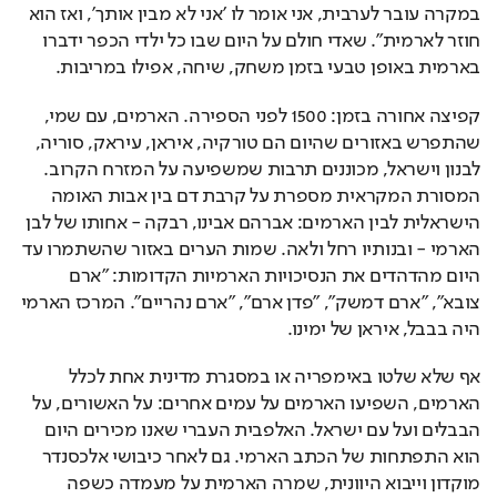
במקרה עובר לערבית, אני אומר לו 'אני לא מבין אותך', ואז הוא 
חוזר לארמית". שאדי חולם על היום שבו כל ילדי הכפר ידברו 
בארמית באופן טבעי בזמן משחק, שיחה, אפילו במריבות.
קפיצה אחורה בזמן: 1500 לפני הספירה. הארמים, עם שמי, 
שהתפרש באזורים שהיום הם טורקיה, איראן, עיראק, סוריה, 
לבנון וישראל, מכוננים תרבות שמשפיעה על המזרח הקרוב. 
המסורת המקראית מספרת על קרבת דם בין אבות האומה 
הישראלית לבין הארמים: אברהם אבינו, רבקה - אחותו של לבן 
הארמי - ובנותיו רחל ולאה. שמות הערים באזור שהשתמרו עד 
היום מהדהדים את הנסיכויות הארמיות הקדומות: "ארם 
צובא", "ארם דמשק", "פדן ארם", "ארם נהריים". המרכז הארמי 
היה בבבל, איראן של ימינו.
אף שלא שלטו באימפריה או במסגרת מדינית אחת לכלל 
הארמים, השפיעו הארמים על עמים אחרים: על האשורים, על 
הבבלים ועל עם ישראל. האלפבית העברי שאנו מכירים היום 
הוא התפתחות של הכתב הארמי. גם לאחר כיבושי אלכסנדר 
מוקדון וייבוא היוונית, שמרה הארמית על מעמדה כשפה 