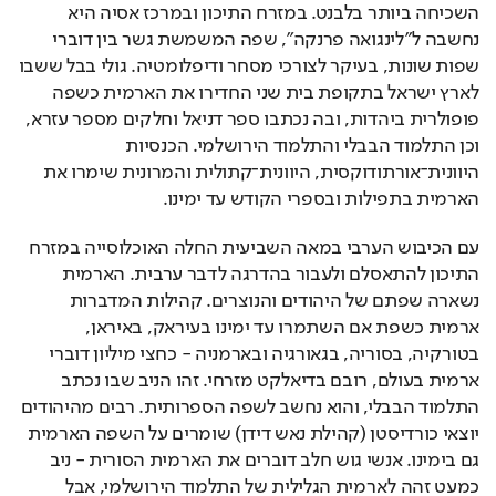
השכיחה ביותר בלבנט. במזרח התיכון ובמרכז אסיה היא 
נחשבה ל"לינגואה פרנקה", שפה המשמשת גשר בין דוברי 
שפות שונות, בעיקר לצורכי מסחר ודיפלומטיה. גולי בבל ששבו 
לארץ ישראל בתקופת בית שני החדירו את הארמית כשפה 
פופולרית ביהדות, ובה נכתבו ספר דניאל וחלקים מספר עזרא, 
וכן התלמוד הבבלי והתלמוד הירושלמי. הכנסיות 
היוונית־אורתודוקסית, היוונית־קתולית 
והמרונית שימרו את 
הארמית בתפילות ובספרי הקודש עד ימינו.
עם הכיבוש הערבי במאה השביעית החלה האוכלוסייה במזרח 
התיכון להתאסלם ולעבור בהדרגה לדבר ערבית. הארמית 
נשארה שפתם של היהודים והנוצרים. קהילות המדברות 
ארמית כשפת אם השתמרו עד ימינו בעיראק, באיראן, 
בטורקיה, בסוריה, בגאורגיה ובארמניה - כחצי מיליון דוברי 
ארמית בעולם, רובם בדיאלקט מזרחי. זהו הניב שבו נכתב 
התלמוד הבבלי, והוא נחשב לשפה הספרותית. רבים מהיהודים 
יוצאי כורדיסטן (קהילת נאש דידן) שומרים על השפה הארמית 
גם בימינו. אנשי גוש חלב דוברים את הארמית הסורית - ניב 
כמעט זהה לארמית הגלילית של התלמוד הירושלמי, אבל 