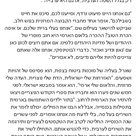
רק בגלל השפה הערבית, אז גם היא ערבייה".
"גם אנחנו היינו מיעוט נרדף, וסייענו לכם, סיכנו את חיינו 
בשבילכם", אומר אחד מחברי הקבוצה המרונית בגוש חלב, 
שביקש להישאר בעילום שם. "אנחנו בעלי ברית שלכם. אז איפה 
הכרת הטוב? ההכרה בלאום הארמי היא חוב מוסרי של 
היהודים ושל מדינת היהודים כלפינו. אם אתם רוצים לכונן כאן 
עם 'גאון ונדיב ואכזר', כדברי ז'בוטינסקי, אנחנו אלה שאתם 
צריכים להיות אליהם נדיבים, לא אכזרים".
שארל, בעליה של סוכנות ביטוח בצפת, הוא פסיפס של זהויות 
ושסעים. "האזרחות שלי ישראלית, הדת שלי נוצרית, העדה שלי 
מרונית, והלאום שלי ארמי", הוא אומר במבטא ישראלי. לפני 
חמש שנים ניערו הוא וחבריו את ספרי הקודש הנוצריים ויצאו 
להחזיר את הארמית לרחוב. "בתור ילדים השתמשנו בארמית 
בתפילות בכנסייה, אבל לא הבנו את המילים. יכולנו לזמר את 
השירים בעל פה, בלי לדעת מה אנחנו אומרים. לפני עשרים 
שנה הכנסייה החליטה לקרב את הטקסטים לצעירים ותירגמה 
את השירים לערבית, כדי להנגיש אותם. התחילו לשיר את 