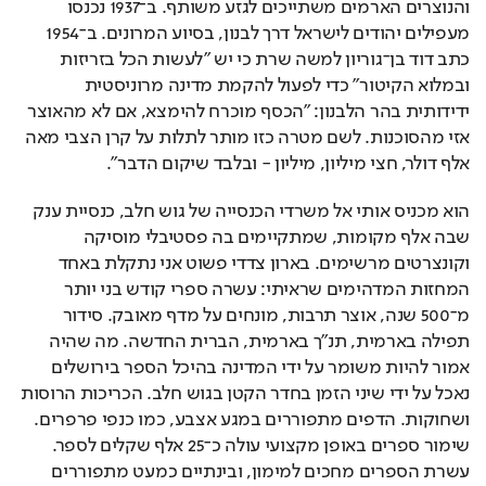
והנוצרים הארמים משתייכים לגזע משותף. ב־1937 נכנסו 
מעפילים יהודים לישראל דרך לבנון, בסיוע המרונים. ב־1954 
כתב דוד בן־גוריון למשה שרת כי יש "לעשות הכל בזריזות 
ובמלוא הקיטור" כדי לפעול להקמת מדינה מרוניסטית 
ידידותית בהר הלבנון: "הכסף מוכרח להימצא, אם לא מהאוצר 
אזי מהסוכנות. לשם מטרה כזו מותר לתלות על קרן הצבי מאה 
אלף דולר, חצי מיליון, מיליון - ובלבד שיקום הדבר". 
הוא מכניס אותי אל משרדי הכנסייה של גוש חלב, כנסיית ענק 
שבה אלף מקומות, שמתקיימים בה פסטיבלי מוסיקה 
וקונצרטים מרשימים. בארון צדדי פשוט אני נתקלת באחד 
המחזות המדהימים שראיתי: עשרה ספרי קודש בני יותר 
מ־500 שנה, אוצר תרבות, מונחים על מדף מאובק. סידור 
תפילה בארמית, תנ"ך בארמית, הברית החדשה. מה שהיה 
אמור להיות משומר על ידי המדינה בהיכל הספר בירושלים 
נאכל על ידי שיני הזמן בחדר הקטן בגוש חלב. הכריכות הרוסות 
ושחוקות. הדפים מתפוררים במגע אצבע, כמו כנפי פרפרים. 
שימור ספרים באופן מקצועי עולה כ־25 אלף שקלים לספר. 
עשרת הספרים מחכים למימון, ובינתיים כמעט מתפוררים 