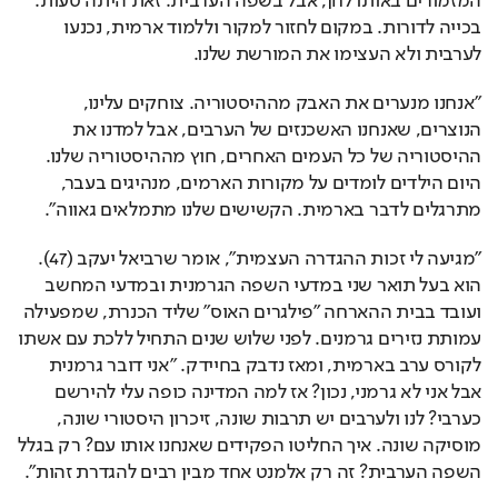
המזמורים באותו לחן, אבל בשפה הערבית. זאת היתה טעות. 
בכייה לדורות. במקום לחזור למקור וללמוד ארמית, נכנעו 
לערבית ולא העצימו את המורשת שלנו.
"אנחנו מנערים את האבק מההיסטוריה. צוחקים עלינו, 
הנוצרים, שאנחנו האשכנזים של הערבים, אבל למדנו את 
ההיסטוריה של כל העמים האחרים, חוץ מההיסטוריה שלנו. 
היום הילדים לומדים על מקורות הארמים, מנהיגים בעבר, 
מתרגלים לדבר בארמית. הקשישים שלנו מתמלאים גאווה".
"מגיעה לי זכות ההגדרה העצמית", אומר שרביאל יעקב (47). 
הוא בעל תואר שני במדעי השפה הגרמנית ובמדעי המחשב 
ועובד בבית ההארחה "פילגרים האוס" שליד הכנרת, שמפעילה 
עמותת נזירים גרמנים. לפני שלוש שנים התחיל ללכת עם אשתו 
לקורס ערב בארמית, ומאז נדבק בחיידק. "אני דובר גרמנית 
אבל אני לא גרמני, נכון? אז למה המדינה כופה עלי להירשם 
כערבי? לנו ולערבים יש תרבות שונה, זיכרון היסטורי שונה, 
מוסיקה שונה. איך החליטו הפקידים שאנחנו אותו עם? רק בגלל 
השפה הערבית? זה רק אלמנט אחד מבין רבים להגדרת זהות".