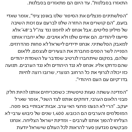
התאזרו בסבלנות". עד היום הם מתאזרים בסבלנות.
"הפלשתינים מנצלים את הסיפור שלנו באופן ציני", אומר שאדי 
בזעם, "הם קושרים את החזרה שלנו לברעם עם זכות השיבה 
של מיליון פליטים. אבל אנחנו לא לחמנו נגד צה"ל ב־48' אלא 
סייענו ליהודים. הם אחים שלנו ולא אויבים. שלא יחברו אותנו 
למאבק הפלשתיני. אנחנו ידידים לישראל לא פחות מהדרוזים. 
הפנייה לשר הפנים מחברת את הצעירים לעצמם, ללאום 
שלהם, במקום שיתחברו לנרטיב שמדבר על השמדת יהודים 
שהם נדחקו אליו. אנחנו לא נגד היהודים ולא נגד הערבים. תנועה 
כזו יכולה לגרוף את כל הרחוב הנוצרי, שרובו רוצה לחיות 
בדו־קיום עם העם היהודי".
"המדינה עשתה טעות טיפשית: כשמכריחים אותנו להיות חלק 
מבני הלאום הערבי, דוחקים אותנו לצד השני", אומר שארל 
יעקב. "הרי לא הגענו מחצי האי ערב. אבות־אבותיי באו מפה. 
המוסלמים והערבים הם הכובש. 1,400 שנים של כיבוש ערבי לא 
הצליחו להפוך אותנו לערבים - ומדינת ישראל הצליחה. אנחנו 
מבקשים מגדעון סער להראות לכל העולם שישראל יודעת 