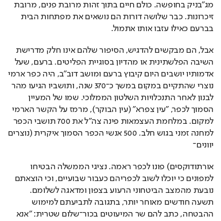
מג"בניק בחופשה. כולם חיים בתוך זהות מרובת פנים, מרובת 
זיכרונות. כבר שלושה דורות הם נושאים את מפתחות הבית 
בברעם כאילו עזבו אותו אתמול.
אבל, הם מבקשים להדגיש, הסיפור שלהם אינו חלק מדרישת 
השיבה הפלשתינית או מהדיון בסוגיית הפליטים. ברעם, שעל 
אדמותיו יושבים היום קיבוץ ברעם ומושב דוב"ב, היה כפר ארמי 
נוצרי שהתקיים במקום במשך כ־370 שנה, ותושביו הגיעו מהר 
לבנון לאחר התנכלויות השלטון הממלוכי. שמו של המעיין 
הסמוך לכפר, "עין צפרא" (עין הבוקר), מרמז על הקשר הארמי 
למקום. במלחמת העצמאות פינה צה"ל את 700 תושבי הכפר 
למחנה זמני בגוש חלב. 500 אנשי הכפר הסמוך איקרית (נוצרים 
יוונים־
אורתודוקסים) פונו לכפר ראמה. נציגי הממשלה הבטיחו 
למפונים כי יוכלו לשוב לכפריהם כעבור שבועיים, וכי הוצאתם 
נובעת מהמצב הביטחוני הרעוע בצפון ומדאגה לשלומם. 
תשעה חודשים מאוחר יותר, בתגובה לתביעתם למימוש 
ההבטחה, כתב להם שר המיעוטים בכור־שלום שטרית: "אנא 