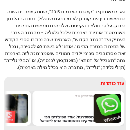
פאדי משתתף ב"קייטנת הארמית 2013", שמתקיימת זו השנה 
החמישית בין עתיקות גן לאומי ברעם שבגליל, תחת הר הלבנון 
הירוק. על גב חולצת הקייטנה שלובשים חמישים החניכים 
משורטטות אותיות בארמית על כל גלגוליה - מהכתב העברי 
העתיק ועד "הכתב הקדוש", הארמית שבה נכתבו ספרי הקודש 
של הנצרות במזרח התיכון. אנחנו לא בשנת 40 לספירה, ובכל 
זאת מסתובבים סביבי ילדים חמודים שאומרים זה לזה בארמית 
צחה "תא ניזל אל חנותא" (בוא נקפוץ לכנסייה), או "הב לי גלידה" 
(תן לי גלידה; "גלידה", מתברר, היא בכלל מילה בארמית).
עוד כותרות
מערכת תרבות היום
|
8:54
שחר 
אחרי 24 שנה: הפרשן הוותיק עוזב
את חדשות 13
של 