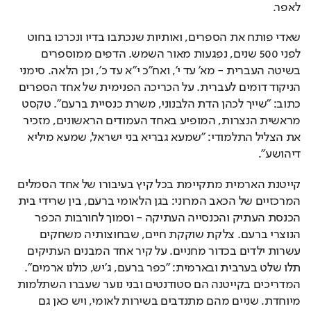
לאפר. 
שאדי פותח את הספרים, ואותיות שנכתבו בדיו ונכרכו בחוט 
לפני 500 שנים, נפגעות מאור השמש. הדפים ממוספרים 
בשיטה העברית - מא' עד י', ואח"כ י"א עד כ', וכן הלאה. סימני 
הניקוד דומים לעברית. על הכריכה הפנימית של אחד הספרים 
כתוב: "שייך לכהן הדת הלבנוני, משרת כנסיית ברעם". טקסט 
מראשית הנצרות, המופיע באחד העמודים הראשונים, מזכיר 
את הצליל התלמודי: "שמעא גבריא בני ישראל, שמעא מיליא 
דיהושע". 
קייטנת הארמית מתקיימת בכל קיץ בעיבורו של אחד הסמלים 
המרכזיים של הכאב המרוני: בגן הלאומי ברעם, בין שרידי בית 
הכנסת העתיק והכנסייה העתיקה - וסמוך לחורבות הכפר 
הנוצרי ברעם. צלקת שוקקת חיים, שבחוצותיה משחקים 
עשרות ילדים בכדור מחניים. על קיר אחד המבנים העתיקים 
תלו שלט בערבית ובארמית: "כפר ברעם, ג'יש, כולנו ארמים". 
המדריכים בקייטנה הם סטודנטים ובני נוער שעברו השתלמות 
מיוחדת. שניים מהם מתנדבים בשירות לאומי, ויש כאן גם 