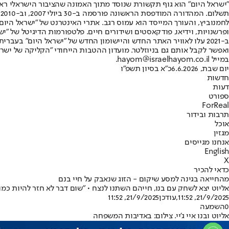
"ישראל היום" הוא גוף תקשורת שנוסד מתוך האמונה שהציבור הישראלי ראוי 
ת
ופרשנויות, וידיאו, פודקאסטים ושידורים חיים. פלטפורמות הדיגיטל של "ישרא
ב-2021 עלו לאוויר האתר החדש והיישומון החדש של "ישראל היום" בע
ואפשר לקבל אותם גם בניוזלטר. מועדון ההטבות הייחודי "הקליקה של ישרא
במייל hayom@israelhayom.co.il.
יום שבת, 6.6.2026
כ"א בסיון תשפ"ו
חדשות
דעות
ספורט
ForReal
תרבות ובידור
אוכל
מגזין
אנחנו מגייסים
English
X
כדאי להכיר
מהחייאה בגינה למסע שיקום - הזוג שנאבק על חיי בנם
אליוט יצא לשחק עם בנו, חייהם השתנו לנצח • "שום דבר לא חזר להיות כמו
21/9/2025, 11:52
,עודכן
21/9/2025, 11:52
0
השמעה
אליוט ובנו איי ג'יי. צילום: באדיבות המשפחה