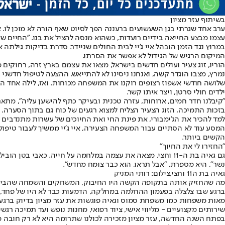
בשיתוף עזר מציון
ערב אחד שגרתי בגן השעשועים ברעננה הפך לסיוט שאף הורה לא מוכן לו. אי
עצמו מבצע החייאה בידיים רועדות, כשהוא מנסה להציל את בנו. "החיים שלנו
במרוץ נגד הזמן הובהל איי ג’יי לבית החולים שניידר. סדרת בדיקות גילתה
המיקום הרגיש של הגידול לא אפשר את הסרתו.
הוריו, זוג צעיר ועולים חדשים בישראל, מצאו את עצמם בארץ זרה, רחוקים מ
נמרץ, מצבו הוגדר קשה, ואנחנו ניסינו לא להתייאש. ההצעה לטיפול חדשני במסגרת
שלושה חודשי אשפוז רצופים רוקנו את המשפחה מכוחות. ואז, לילה אחד הכ
ילדים חולי סרטן, ויצר איתו קשר.
"קיבלנו חדר חמים, ארוחות, עזרה טכנית ובעיקר כתף להישען עליה", מתאר 
בזכות התמיכה, הזוג הצעיר הצליח למצוא רגעים של כוח גם בתוך הסערה. אל
למד להכיר את הג’ימבורי, את פינת החי ואת החיוכים של עשרות מתנדבים
המסע עוד לא הסתיים עבור המשפחה הצעירה, איי ג’יי ממשיך לעבור טיפו
הקשים ביותר.
"החזירו לי את החיוך"
גם גאיה בת ה-11 וחצי, מצאה את עצמה במלחמה על חייה. כאב
נשר", היא מספרת. "אבל תראו, הוא כבר צומח מחדש".
גאיה בת ה11 וחצי,צילום: רותי המניק
מה שהחזיק אותה בתקופה הקשה היו החיבוק, המשחקים והשמחה שהביאו איתן
ברגע שבו צלצלה בפעמון ההחלמה במחלקה, הדמעות כבר לא היו של פחד, אל
שירותים מקצועיים - מליווי אישי, ציוד רפואי, מחנות נופש ועד תמיכה רגש
בפתח השנה החדשה, עזר מציון מזכירה לכולנו שתרומה היא לא רק חובה מ