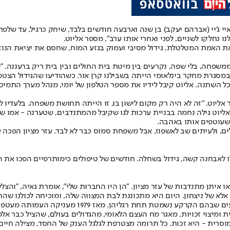
י ג'יי (אברהם יעקב) בן שנה וארבעה חודשים בלבד, שיחק כרגיל, עד שלפת
 נחלקו לשניים, לפני ואחרי אותו ערב", מספר אליוט.
 את האמת המטלטלת, גידול מסיבי ועמוק בגזע המוח, שחסם את יציאת הנוזל
משפחה, בלי שפה, נקרעים בין מיטת בית החולים ובין בית ריק ברעננה. "שו
 מחקר בינלאומי הייתה בשבילנו קרן אור. כשהודיעו שהגידול הצטמצם ביותר מ־50%
ל השתנה. אליוט קיבל לידיו את מספר הטלפון של יומי, מנהל מערך התמיכ
אליוט. "זה לא היה רק מקום לישון בו, זו הייתה תחושת משפחה. בלעדיו ל
יוט גילה נחמה בבניית ערכות לגו שקיבל מהמתנדבים, שטערנה - אמו של אי
 שעוטפים אותו באהבה.
לים, ולעיתים שב לאשפוז, אבל משפחת סמוס כבר לא לבד. עזר מציון הפכ
י בטן הובילו לאבחנה קשה, גידול בשחלה. חודשים של טיפולים כימותרפיים הפכ
 מתנדבות של עזר מציון. "הן היו החברות שלי", אומרת גאיה, "והצליחו
א של ניצחון. היום היא מתכוננת לבת המצווה שלה, ומוכיחה לכולנו שהת
ית ומיצוי זכויות, מאגר מח העצם הלאומי, מהגדולים בעולם, שהציל כבר אלפ
וסרית - היא זכות. כל תרומה מצטרפת לגלגל הענק של החסד, מצילה חיי