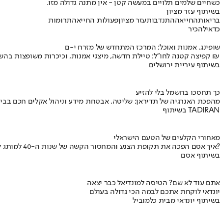
כשחיים שלמים תלויים במעשה קטן - אין מתנה גדולה מזו.
בשיתוף עזר מציון
בריאות
החייאה
התנדבות
עזר מציון
פעולות החייאה
תרומות
כדאי
להכיר
שופינג, אמנות ואוכל: המרכז המתחדש של מזרח י-ם
קפיצה קטנה לחו"ל: טיילת חדשה, מיצגי אמנות, וכיכרות משופצות בהשקעה של 100 מיליון ₪
בשיתוף עיריית ירושלים
כך תחסכו בחשמל בלי להזיע
מהפכת האנרגיה של תדיראן: שליטה, אבטחת מידע וניהול אקלים חכם בבי
בשיתוף TADIRAN
מאחורי הקלעים של הטעם הישראלי
איך אסם הפכה את תקופת הצנע והמחסור הקשה של שנות ה-40 למותג לאומי?
בשיתוף אסם
אתם עוד לא שם? הטיסה למונדיאל כבר יצאה
יונדאי לוקחת אתכם לבמה הכי גדולה בעולם
בשיתוף יונדאי מבית כלמוביל