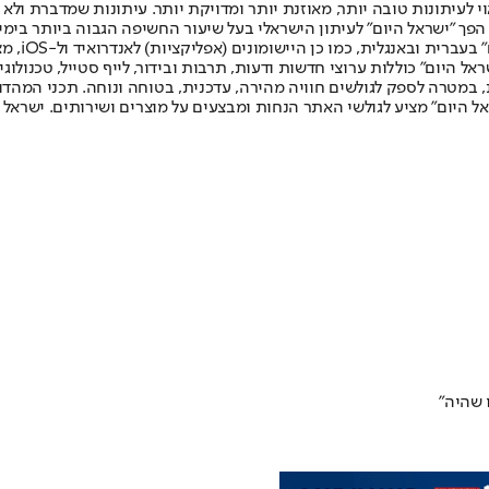
לעיתונות טובה יותר, מאוזנת יותר ומדויקת יותר. עיתונות שמדברת ולא צ
שלום. המהדורה המודפסת הראשונה פורסמה ב-30 ביולי 2007, וב-2010 הפך "ישראל היום" לעיתון הישראלי בעל שי
לחמנוביץ,
ל היום" כוללות ערוצי חדשות ודעות, תרבות ובידור, לייף סטייל, טכנולוגיה
ברית, במטרה לספק לגולשים חוויה מהירה, עדכנית, בטוחה ונוחה. תכני המה
ל היום" מציע לגולשי האתר הנחות ומבצעים על מוצרים ושירותים. ישראל 
 שהיה"