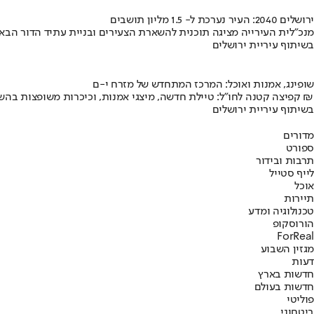
ירושלים 2040: העיר נערכת ל- 1.5 מליון תושבים
מנכ"לית העירייה מציגה תוכנית להשארת הצעירים ובניית עתיד הדור הבא
בשיתוף עיריית ירושלים
שופינג, אמנות ואוכל: המרכז המתחדש של מזרח י-ם
קפיצה קטנה לחו"ל: טיילת חדשה, מיצגי אמנות, וכיכרות משופצות בהשקעה של 100 מיליון ₪
בשיתוף עיריית ירושלים
מדורים
ספורט
תרבות ובידור
לייף סטייל
אוכל
תיירות
טכנולוגיה ומדע
הורוסקופ
ForReal
מגזין השבוע
דעות
חדשות בארץ
חדשות בעולם
פוליטי
ביטחוני