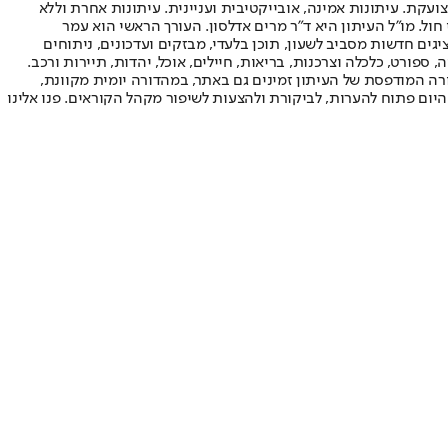
ועקת. עיתונות אמינה, אובייקטיבית ועניינית. עיתונות אחרת וללא
עור החשיפה הגבוה ביותר בימי חול. מו"ל העיתון היא ד"ר מרים אדלסון. העורך הראשי הוא עמר
 והעורך המייסד הוא עמוס רגב. אתרי האינטרנט של "ישראל היום" בעברית ובאנגלית, כמו כן היישומונים (אפליקציות) לאנדרואיד ול-iOS, מציגים חדשות מסביב לשעון, תוכן בלעדי, מבזקים ועדכונים, ניתוחים
, ספורט, כלכלה וצרכנות, בריאות, חיילים, אוכל, יהדות, תיירות ורכב.
דורה המודפסת של העיתון זמינים גם באתר, במהדורה יומית מקוונת,
היום פתוח להערות, לביקורת ולהצעות לשיפור מקהל הקוראים. פנו אלינו