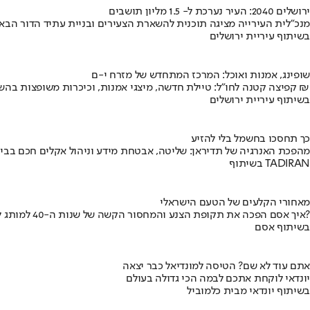
ירושלים 2040: העיר נערכת ל- 1.5 מליון תושבים
מנכ"לית העירייה מציגה תוכנית להשארת הצעירים ובניית עתיד הדור הבא
בשיתוף עיריית ירושלים
שופינג, אמנות ואוכל: המרכז המתחדש של מזרח י-ם
קפיצה קטנה לחו"ל: טיילת חדשה, מיצגי אמנות, וכיכרות משופצות בהשקעה של 100 מיליון ₪
בשיתוף עיריית ירושלים
כך תחסכו בחשמל בלי להזיע
מהפכת האנרגיה של תדיראן: שליטה, אבטחת מידע וניהול אקלים חכם בבי
בשיתוף TADIRAN
מאחורי הקלעים של הטעם הישראלי
איך אסם הפכה את תקופת הצנע והמחסור הקשה של שנות ה-40 למותג לאומי?
בשיתוף אסם
אתם עוד לא שם? הטיסה למונדיאל כבר יצאה
יונדאי לוקחת אתכם לבמה הכי גדולה בעולם
בשיתוף יונדאי מבית כלמוביל