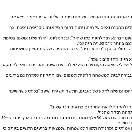
ע התמוטט. פניו הכחילו, נשימתו פסקה. אליוט, אביו הצעיר, מצא את
ים מהמוח ואיים על חייו. ניתוח דחוף הציל אותו מקריסה נוספת, אך
ם דבר לא חזר להיות כמו שהיה", נזכר אליוט. "הילד שלנו אושפז בטיפול
, זה היה נס".
ה בחולי סרטן ב"בית אורנית", מרכז התמיכה של עזר מציון למשפחות
א היינו מחזיקים מעמד".
י ג’יי, מצאה מקום שבו היא לא לבד עם השפה והבדידות, ואיי ג'יי הקטן
ה עבורה לבית, למשפחה חלופית ולמקום שבו התקווה נשמרת גם ברגעים
ו את היומיום שלה למסע של כאבים, חולשה ונשירת שיער. "בכיתי כשהשיער
 להחזיר לי את החיוך גם ברגעים הכי קשים".
קווה חזקה מהכול.
מאות משפחות כמו משפחת סמוס וגאיה פוגשות את עזר מציון בדיוק ברגעים שבהם הקרקע נשמטת תחת רגליהן. מאז 1979 מעניקה העמותה מעטפת רחבה עם מעל 30 אלף מתנדבים ומתנדבות בכל רחבי הארץ, יותר מ-50
י חולים.
ם אמיתיים ומחזירה תקווה למשפחות שנמצאות ברגעים הקשים ביותר. כי