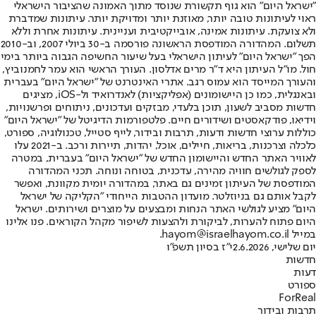
"ישראל היום" הוא גוף תקשורת שנוסד מתוך האמונה שהציבור הישראלי
ראוי לעיתונות טובה יותר, מאוזנת יותר ומדויקת יותר. עיתונות שמדברת
ולא צועקת. עיתונות אמינה, אובייקטיבית ועניינית. עיתונות אחרת וללא
תשלום. המהדורה המודפסת הראשונה פורסמה ב-30 ביולי 2007, וב-2010
הפך "ישראל היום" לעיתון הישראלי בעל שיעור החשיפה הגבוה ביותר בימי
חול. מו"ל העיתון היא ד"ר מרים אדלסון. העורך הראשי הוא עמר לחמנוביץ,
והעורך המייסד הוא עמוס רגב. אתרי האינטרנט של "ישראל היום" בעברית
ובאנגלית, כמו כן היישומונים (אפליקציות) לאנדרואיד ול-iOS, מציגים
חדשות מסביב לשעון, תוכן בלעדי, מבזקים ועדכונים, ניתוחים ופרשנויות,
וידיאו, פודקאסטים ושידורים חיים. פלטפורמות הדיגיטל של "ישראל היום"
כוללות ערוצי חדשות ודעות, תרבות ובידור, לייף סטייל, טכנולוגיה, ספורט,
כלכלה וצרכנות, בריאות, חיילים, אוכל, יהדות, תיירות ורכב. ב-2021 עלו
לאוויר האתר החדש והיישומון החדש של "ישראל היום" בעברית, במטרה
לספק לגולשים חוויה מהירה, עדכנית, בטוחה ונוחה. תכני המהדורה
המודפסת של העיתון זמינים גם באתר, במהדורה יומית מקוונת, ואפשר
לקבל אותם גם בניוזלטר. מועדון ההטבות הייחודי "הקליקה של ישראל
היום" מציע לגולשי האתר הנחות ומבצעים על מוצרים ושירותים. ישראל
היום פתוח להערות, לביקורת ולהצעות לשיפור מקהל הקוראים. פנו אלינו
במייל hayom@israelhayom.co.il.
יום שלישי, 2.6.2026
י"ז בסיון תשפ"ו
חדשות
דעות
ספורט
ForReal
תרבות ובידור