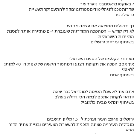
7 באוקטובר
אסם
בני נוער
העיר
שדרות
טכנולוגיה
לימודים
סטודנטים
קהילה
תעסוקה
תעשייה
כדאי
להכיר
כך ירושלים ממציאה את עצמה מחדש
לא רק קודש – המהפכה המודרנית שעוברת י-ם מחזירה אותה לפסגת
התיירות הישראלית
בשיתוף עיריית ירושלים
מאחורי הקלעים של הטעם הישראלי
איך אסם הפכה את תקופת הצנע והמחסור הקשה של שנות ה-40 למותג
לאומי?
בשיתוף אסם
אתם עוד לא שם? הטיסה למונדיאל כבר יצאה
יונדאי לוקחת אתכם לבמה הכי גדולה בעולם
בשיתוף יונדאי מבית כלמוביל
ירושלים 2040: העיר נערכת ל- 1.5 מליון תושבים
מנכ"לית העירייה מציגה תוכנית להשארת הצעירים ובניית עתיד הדור
הבא