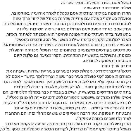
מפעל אסם בשדרות,צילום: וסילי שפרגה
שילוב סטודנטים בתעשייה
הקרן הוקמה במימון וביוזמת אסם נסטלה לאחר אירועי 7 באוקטובר,
ופועלת בשיתוף פעולה עם עיריית שדרות במודל של ליווי ארוך טווח
לסטודנטים בתחומים טכנולוגים כגון הנדסה תעשיה וניהול, ביוטכנולוגיה
ועוד, אסם כאחד המעסיקים הגדולים באזור, רואה חשיבות עליונה
בהשקעה בדור העתיד מתוך אמונה שחינוך הוא המפתח לפיתוח האזור.
מעבר למלגות, הקרן מקדמת שילוב מעשי של הסטודנטים במפעלי
תעשייה בדרום, ובפרט במפעל אסם נסטלה בשדרות. עד כה השתתפו 54
סטודנטים בקורסים מקצועיים בתחומים כמו חשמל, מכניקה והפעלת
מכונות, והשתלבו בתעשייה המקומית. הקרן מציעה גם מלגת קיום
והבטחת תעסוקה לבוגרים.
פתרון ארוך טווח
דניאל גרינברג־מרדכי, מנהלת מרכז צעירים בעיריית שדרות, שיבחה את
מעורבות אסם: "אני פועלת בעיר כבר עשור, וצריך לומר ביושר - אסם לא
רק תרמו כסף, אלא באו לשבת איתנו ולחשוב איך באמת אפשר לעזור. הם
רצו לייצר פתרון ארוך טווח - לא רק מלגה, אלא גם הכוונה ללימודים
בתחומים הנדרשים בתעשייה, ושילוב בעבודה כבר במהלך הלימודים. הם
אפילו שלחו מנהלים שישמשו מנטורים לסטודנטים - זה לא מובן מאליו".
לדבריה, אסם הרחיבה את פעילותה גם מעבר לתחום האקדמי: "הם לקחו
את זה עוד צעד קדימה – לא רק מימון, אלא גם הכשרות מקצועיות
והבטחת תעסוקה. אין הרבה מעסיקים שעושים מהלך כזה. הם התחברו
לעיר ולתושבים בצורה עמוקה".
הקרן פועלת גם בקרב בני הנוער, ובין תרומותיה סייעה להקמת מעבדת
חשמל בתיכון 'מקיף אמי"ת שדרות', לקידום הכשרה טכנולוגית. נוסף על כך,