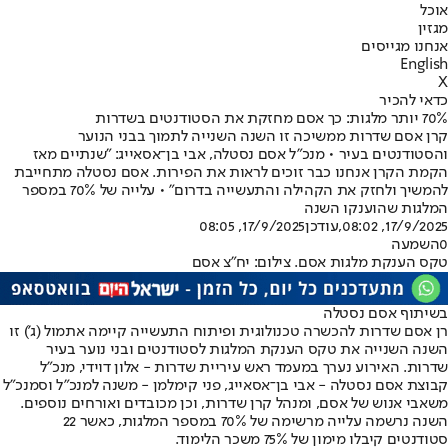
אוכל
מגזין
אנחנו מגייסים
English
X
כדאי להכיר
70% יותר מלגות: כך אסם מחזקת את הסטודנטים בשדרות
קרן אסם שדרות ממשיכה זו השנה השנייה לתמוך בבני הנוער
והסטודנטים בעיר • מנכ"ל אסם נסטלה, אבי בן־אסאייג: "שנתיים מאז
הקמת הקרן אנחנו כבר זוכים לראות את הפירות. אסם נסטלה מתחייבת
להמשיך ולחזק את הקהילה והתעשייה בדרום" • עלייה של 70% במספר
המלגות שהוענקו השנה
17/9/2025, 08:02
,עודכן
17/9/2025, 08:05
0
השמעה
טקס הענקת מלגות אסם. צילום: יח"צ אסם
בשיתוף אסם נסטלה
רן אסם שדרות להכשרה טכנולוגית ופיתוח התעשייה קיימה אתמול (ג') זו
השנה השנייה את טקס הענקת המלגות לסטודנטים ובני נוער בעיר
שדרות. האירוע נערך במעמד ראש עיריית שדרות - אלון דוידי, מנכ"ל
קבוצת אסם נסטלה - אבי בן־אסאייג, פני קימלמן - משנה למנכ"ל וסמנכ"ל
משאבי אנוש של אסם, ומנהל קרן שדרות, וכן מכובדים ואורחים נוספים.
השנה נרשמה עלייה מרשימה של 70% במספר המלגות, כאשר 22
סטודנטים קיבלו מימון של 75% משכר הלימוד.