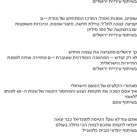
בשיתוף עיריית ירושלים
שופינג, אמנות ואוכל: המרכז המתחדש של מזרח י-ם
קפיצה קטנה לחו"ל: טיילת חדשה, מיצגי אמנות, וכיכרות משופצות
בהשקעה של 100 מיליון ₪
בשיתוף עיריית ירושלים
כך ירושלים ממציאה את עצמה מחדש
לא רק קודש – המהפכה המודרנית שעוברת י-ם מחזירה אותה לפסגת
התיירות הישראלית
בשיתוף עיריית ירושלים
מאחורי הקלעים של הטעם הישראלי
איך אסם הפכה את תקופת הצנע והמחסור הקשה של שנות ה-40 למותג
לאומי?
בשיתוף אסם
אתם עוד לא שם? הטיסה למונדיאל כבר יצאה
יונדאי לוקחת אתכם לבמה הכי גדולה בעולם
בשיתוף יונדאי מבית כלמוביל