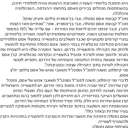
היא תומכת בלימודי העשרה ומארגנת הרצאות אורח לתלמידי תיכון,
בהשתתפות מנהלים בכירים מאסם בתחומי ההנדסה, הטכנולוגיה
והכלכלה.
מנכ"ל קבוצת אסם נסטלה, אבי בן־אסאייג צילום: איציק שוקל,
מנכ"ל קבוצת אסם נסטלה, אבי בן־אסאייג, אמר: "שנתיים מאז הקמת
הקרן, וכבר אנחנו זוכים לראות את הפירות - עם עלייה של 70% במספר
המלגות שהוענקו השנה. סטודנטים שממשיכים לשנה השנייה בלימודים,
בוגרי קורסים מקצועיים שכבר משולבים בתעשייה במפעלי אסם ותלמידים
שנהנים מקידמה טכנולוגית בבתי הספר. אסם נסטלה מתחייבת להמשיך
ולחזק את הקהילה והתעשייה בדרום, כאשר המטרה שלנו היא להצמיח את
האזור ולהפוך אותו למרכזי ומוביל בתעשייה ובקדמה טכנולוגית. קרן אסם
שדרות נמצאת בחזית התקומה והצמיחה של הדרום, ותסייע לאנשי
הקהילה לפרוח בתוך הקהילה עצמה ובסביבתה".
פני קימלמן, משנה למנכ"ל וסמנכ"ל משאבי אנוש של אסם צילום: יח"צ
אסם,
לדברי פני קימלמן, משנה למנכ"ל וסמנכ"ל משאבי אנוש של אסם, ומנהל
קרן שדרות: "בימי שגרה ויתרה מזאת בימי חירום, יש לתעשייה הישראלית
תרומה חשובה לחיזוק החוסן והאיתנות של העם כולו. מפעלי המזון
הפועלים העיקר בפריפריה, הם חיוניים ולכן חשוב לתמוך בהם ובתושבים.
קרן אסם שדרות היא חלק בלתי נפרד מתהליך הצמיחה של הדרום,
כשהמפתח הוא השקעה בחינוך טכנולוגי ויצירת מקומות תעסוקה לבוגרים
בעיר שדרות ובאזור כולו".
אסם נסטלה מזמינה את תושבי שדרות והסביבה להתעניין בתוכניות הקרן
ולהצטרף לעשייה.
בשיתוף אסם נסטלה