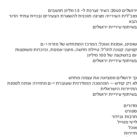
ירושלים 2040: העיר נערכת ל- 1.5 מליון תושבים
מנכ"לית העירייה מציגה תוכנית להשארת הצעירים ובניית עתיד הדור
הבא
בשיתוף עיריית ירושלים
שופינג, אמנות ואוכל: המרכז המתחדש של מזרח י-ם
קפיצה קטנה לחו"ל: טיילת חדשה, מיצגי אמנות, וכיכרות משופצות
בהשקעה של 100 מיליון ₪
בשיתוף עיריית ירושלים
כך ירושלים ממציאה את עצמה מחדש
לא רק קודש – המהפכה המודרנית שעוברת י-ם מחזירה אותה לפסגת
התיירות הישראלית
בשיתוף עיריית ירושלים
מדורים
ספורט
תרבות ובידור
לייף סטייל
אוכל
תיירות