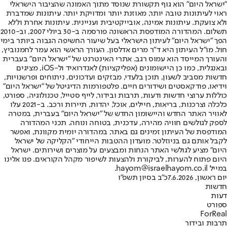
"ישראל היום" הוא גוף תקשורת שנוסד מתוך האמונה שהציבור הישראלי
ראוי לעיתונות טובה יותר, מאוזנת יותר ומדויקת יותר. עיתונות שמדברת
ולא צועקת. עיתונות אמינה, אובייקטיבית ועניינית. עיתונות אחרת וללא
תשלום. המהדורה המודפסת הראשונה פורסמה ב-30 ביולי 2007, וב-2010
הפך "ישראל היום" לעיתון הישראלי בעל שיעור החשיפה הגבוה ביותר בימי
חול. מו"ל העיתון היא ד"ר מרים אדלסון. העורך הראשי הוא עמר לחמנוביץ,
והעורך המייסד הוא עמוס רגב. אתרי האינטרנט של "ישראל היום" בעברית
ובאנגלית, כמו כן היישומונים (אפליקציות) לאנדרואיד ול-iOS, מציגים
חדשות מסביב לשעון, תוכן בלעדי, מבזקים ועדכונים, ניתוחים ופרשנויות,
וידיאו, פודקאסטים ושידורים חיים. פלטפורמות הדיגיטל של "ישראל היום"
כוללות ערוצי חדשות ודעות, תרבות ובידור, לייף סטייל, טכנולוגיה, ספורט,
כלכלה וצרכנות, בריאות, חיילים, אוכל, יהדות, תיירות ורכב. ב-2021 עלו
לאוויר האתר החדש והיישומון החדש של "ישראל היום" בעברית, במטרה
לספק לגולשים חוויה מהירה, עדכנית, בטוחה ונוחה. תכני המהדורה
המודפסת של העיתון זמינים גם באתר, במהדורה יומית מקוונת, ואפשר
לקבל אותם גם בניוזלטר. מועדון ההטבות הייחודי "הקליקה של ישראל
היום" מציע לגולשי האתר הנחות ומבצעים על מוצרים ושירותים. ישראל
היום פתוח להערות, לביקורת ולהצעות לשיפור מקהל הקוראים. פנו אלינו
במייל hayom@israelhayom.co.il.
יום ראשון, 7.6.2026
כ"ב בסיון תשפ"ו
חדשות
דעות
ספורט
ForReal
תרבות ובידור