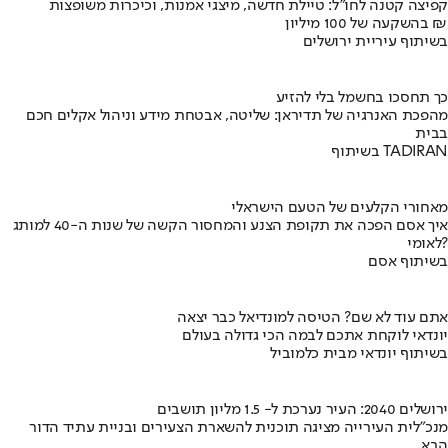
קפיצה קטנה לחו"ל: טיילת חדשה, מיצגי אמנות, וכיכרות משופצות
בהשקעה של 100 מיליון ₪
בשיתוף עיריית ירושלים
כך תחסכו בחשמל בלי להזיע
מהפכת האנרגיה של תדיראן: שליטה, אבטחת מידע וניהול אקלים חכם
בבית
בשיתוף TADIRAN
מאחורי הקלעים של הטעם הישראלי
איך אסם הפכה את תקופת הצנע והמחסור הקשה של שנות ה-40 למותג
לאומי?
בשיתוף אסם
אתם עוד לא שם? הטיסה למונדיאל כבר יצאה
יונדאי לוקחת אתכם לבמה הכי גדולה בעולם
בשיתוף יונדאי מבית כלמוביל
ירושלים 2040: העיר נערכת ל- 1.5 מליון תושבים
מנכ"לית העירייה מציגה תוכנית להשארת הצעירים ובניית עתיד הדור
הבא