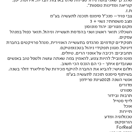
שלנו. כך שאני צופה גידול פעילות שלנו בארצות הברית, אירופה, יפן,
קוריאה ומדינות נוספות“.
ת.ז.
צבי פויר
– מנכ“ל סימנס תוכנה לתעשיה בע“מ
מצב משפחתי
: נשוי + 3
מקום מגורים
: יהוד מונוסון
השכלה
: תואר ראשון ושני בהנדסת תעשייה וניהול, תואר כפול במנהל
עסקים.
תפקידים קודמים
: מהנדס בתעשייה האווירית, מנהל פרויקטים בחברת
דיגיטל, מגוון תפקידי ניהול בטכנומטיקס.
תחביבים
: רכיבה על אופני הרים, טיולים.
מוטו מוביל
: להיות צנוע, להאמין במה שאתה עושה ולטפל טוב באנשים
שעובדים איתך - כי הם הנכס הכי חשוב.
חלום אישי
: להביא את החברה להיקף מכירות של מיליארד דולר בשנה.
בשיתוף סימנס תוכנה לתעשיה בע"מ
אנשי השנה 2023
עינת פרידמן
מדורים
ספורט
תרבות ובידור
לייף סטייל
אוכל
תיירות
טכנולוגיה ומדע
הורוסקופ
ForReal