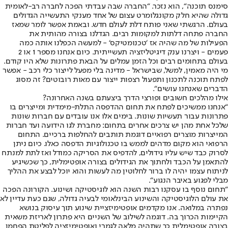
סימנס תוכנה“, הוא נזכר. “החברה שבה עבדתי הפכה לחברה רב-לאומית
גדולה שהיא חלק מקונגלומרט עצום של אחד מענקי התעשייה הגדולים
בעולם. הרגשתי שאני פותח דלת לעולם חדש. ובאמת אפשר לומר שמאז
החברה פתחה דלתות למקומות רבים. הגדלנו בצורה מהותית את
הפעילות של מה שהיה אז ‘טכנומטיקס‘ - למעשה הכפלנו אותה כמה
פעמים - ויצרנו ענק דיגיטליזציה תעשייתית. כיום אנחנו מספר 1 או 2
בעולם בתחומים רבים וכל הזמן עמלים על הבאת פתרונות שלא היו קודם.
מי היה מאמין, למשל, שבישראל - מדינה בלי מפעל לייצור כלי רכב - אפשר
לפתח תוכנה לתכנון ותפעול רצפות ייצור עם מאות רובוטים? זה מסוג
הדברים שאנחנו עושים“.
אילו מהלכים חשובים ופורצי הדרך ביצעתם בשנה האחרונה?
“אנחנו ממשיכים לפתח את תחום ההדפסה התלת-מימדית ומייצרים בו
פתרונות עבור תעשיות שונות. בימים אלו אנו עובדים עם חברות שונות
שלכל אחת מהן יש צרכים אחרים בתחום: מחברת לגו הידועה ועד חברות
המייצרות מוצרים רפואיים דוגמת תותבים להחלפות ברכיים. התחום
הרפואי הוא מקום מדהים לממש בו טכנולוגיות הדפסה כאלו. כיום ניתן
לסרוק כבד שיש עליו גידולים, להדפיס את הסריקה כמודל ואז לתת למנתח
להתאמן על הכבד ולחתוך את הגידולים בצורה אופטימלית, כך שכשיגיע
לניתוח עצמו יהיה לו ברור לחלוטין מה לעשות והוא יוכל לבצע את ההליך
מבלי לפגוע באיבר הנגוע“.
“תחום נוסף בו עסקנו רבות השנה הוא לוגיסטיקה ושינוע. הקורונה הפכה
את עולם הלוגיסטיקה והשינוע הבינלאומי לבעיה גדולה, שגם כעת עדיין לא
נפתרה במלואה. אנו מקדמים אופטימיזציית שינוע תוך עיסוק בנושא
הקיימות הכרוך בה. דוגמה לשילוב של השניים היא פתרון לאריזת משאית
בצורה אופטימלית כך שתהיה מלאה לגמרי ואופטימיזציה לפליטת הפחמן