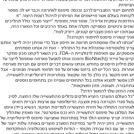
הציפיות.
לתחום ייצור המצברים לרכב נכנסה סימנס לאחרונה וכבר יש לה מספר
לקוחות בעולם אשר מיישמים את הפיתרון לניהול רצפת היצור. “זו
הזדמנות עסקית אדירה“, אומר פויר, ומוסיף: “ייצור מצבר כולל תהליכים
שונים ורגישים. מספיקה תקלה אחת באחד הרכיבים וכל המארז הזה,
שבתוכו יש המון מצברים קטנים, ייזרק לפח“.
ואיך קשורה סימנס לחיסוני הקורונה?
“אנחנו לא אלו שמפתחים תרופה או חיסון אבל כדי שניתן יהיה לייצר אותם
צריך פלטפורמה שמנהלת את כל התהליך - ואת זה אנחנו מפתחים
ומספקים, עם תאימות לרגולציית ה-FDA. בין השאר לקחנו מכון מחקר
קיים של פייזר ((BioNtech והפכנו אותו למפעל פארמה שמסוגל לייצר עד
250 מיליון חיסונים בחודש. אנחנו עושים דברים דומים עם חברות פארמה
אחרות. בסך הכל יש לנו ביזנס שפרוס על פני תחומי תעשיה מגוונים - אבל
יש חוט מקשר בין כולן: כל מה שקשור בפתרונות דיגיטליזציה לתעשייה.
לכן אפשר למצוא אותנו בכל התחומים שצוינו וכן בתחומים נוספים
כתחבורה, תעופה, מזון ומשקאות“.
ומה החזון שלך להמשך הדרך?
“כל העולם המערבי הוציא חלקים גדולים מהתעשייה שלו החוצה, לסין.
בשל סגרי הקורונה בסין ומצבה הדיפלומטי עם ארצות הברית רואים
לאחרונה התחלה של חזרת התעשייה למדינות המקור. הנשיא ביידן אימץ
את הסלוגן של סימנס ‘התעשייה היא נכס אסטרטגי’. אני מאמין שתהליך
החזרה יצריך שימוש הולך וגדל בפתרונות שמציעה סימנס לדיגיטליזציה של
התעשייה. ניתן יהיה לייצר במדינות המערב מוצרים באותה עלות ייצור של
סין - אך עם כוח עבודה מקומי - הודות לשימוש בטכנולוגיה המתקדמת