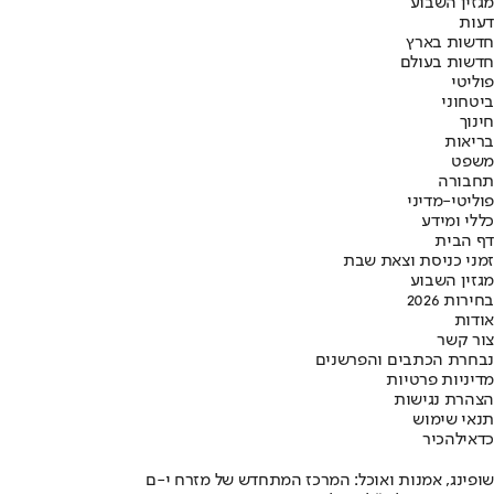
מגזין השבוע
דעות
חדשות בארץ
חדשות בעולם
פוליטי
ביטחוני
חינוך
בריאות
משפט
תחבורה
פוליטי-מדיני
כללי ומידע
דף הבית
זמני כניסת וצאת שבת
מגזין השבוע
בחירות 2026
אודות
צור קשר
נבחרת הכתבים והפרשנים
מדיניות פרטיות
הצהרת נגישות
תנאי שימוש
כדאי
להכיר
שופינג, אמנות ואוכל: המרכז המתחדש של מזרח י-ם