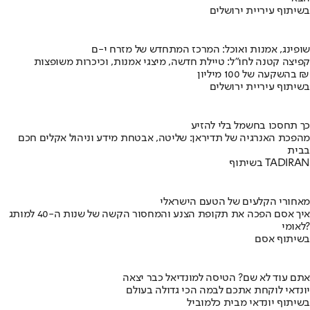
בשיתוף עיריית ירושלים
שופינג, אמנות ואוכל: המרכז המתחדש של מזרח י-ם
קפיצה קטנה לחו"ל: טיילת חדשה, מיצגי אמנות, וכיכרות משופצות
בהשקעה של 100 מיליון ₪
בשיתוף עיריית ירושלים
כך תחסכו בחשמל בלי להזיע
מהפכת האנרגיה של תדיראן: שליטה, אבטחת מידע וניהול אקלים חכם
בבית
בשיתוף TADIRAN
מאחורי הקלעים של הטעם הישראלי
איך אסם הפכה את תקופת הצנע והמחסור הקשה של שנות ה-40 למותג
לאומי?
בשיתוף אסם
אתם עוד לא שם? הטיסה למונדיאל כבר יצאה
יונדאי לוקחת אתכם לבמה הכי גדולה בעולם
בשיתוף יונדאי מבית כלמוביל