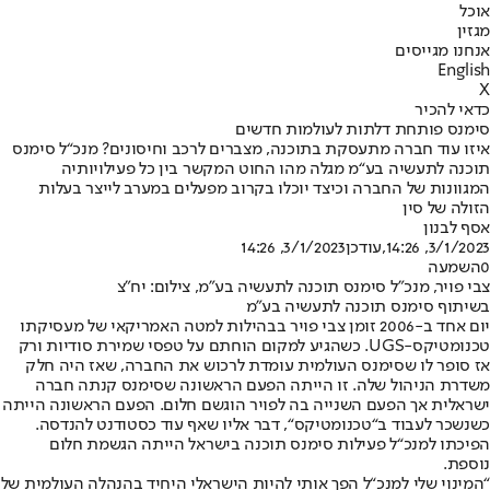
אוכל
מגזין
אנחנו מגייסים
English
X
כדאי להכיר
סימנס פותחת דלתות לעולמות חדשים
איזו עוד חברה מתעסקת בתוכנה, מצברים לרכב וחיסונים? מנכ“ל סימנס
תוכנה לתעשיה בע“מ מגלה מהו החוט המקשר בין כל פעילויותיה
המגוונות של החברה וכיצד יוכלו בקרוב מפעלים במערב לייצר בעלות
הזולה של סין
אסף לבנון
3/1/2023, 14:26
,עודכן
3/1/2023, 14:26
0
השמעה
צבי פויר, מנכ"ל סימנס תוכנה לתעשיה בע"מ, צילום: יח"צ
בשיתוף סימנס תוכנה לתעשיה בע"מ
יום אחד ב-2006 זומן צבי פויר בבהילות למטה האמריקאי של מעסיקתו
טכנומטיקס-UGS. כשהגיע למקום הוחתם על טפסי שמירת סודיות ורק
אז סופר לו שסימנס העולמית עומדת לרכוש את החברה, שאז היה חלק
משדרת הניהול שלה. זו הייתה הפעם הראשונה שסימנס קנתה חברה
ישראלית אך הפעם השנייה בה לפויר הוגשם חלום. הפעם הראשונה הייתה
כשנשכר לעבוד ב“טכנומטיקס“, דבר אליו שאף עוד כסטודנט להנדסה.
הפיכתו למנכ“ל פעילות סימנס תוכנה בישראל הייתה הגשמת חלום
נוספת.
“המינוי שלי למנכ“ל הפך אותי להיות הישראלי היחיד בהנהלה העולמית של