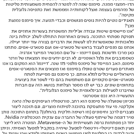
הדו-חמצני ממנה. סימנס שמה לה למטרה להפחית משמעותית פליטות
של מזהמים בעצמה ואצל לקוחותיה ומממשת זאת כתפיסה גלובלית
מקיפה“.
תאגידים נוטים להיות גופים מגושמים וכבדי תנועה. איך סימנס נמנעת
מכך?
“אנו מיישמים שיטות עבודה אג’יליות המשפרות בעשרות אחוזים את
תפוקת מפתחי התוכנה. בשנים האחרונות התחלנו לשלב יכולות בינה
מלאכותית שמאפשרות לנו לעשות את הדברים בצורה עוד יותר יעילה.
אנחנו גם מנסים לעבוד בראש של סטארט-אפ ועם סטארט-אפים. פתחנו
כאן מרכז חדשנות בשם דיינמו - על שם המכשיר המייצר אנרגיה
כשמסובבים את גלגל האופניים. לא רבים יודעים שזו המצאתו של וורנר
סימנס, האב המייסד של סימנס מלפני 175 שנה. ‘דיינמו’ הוא המקום בו אנו
מאתרים פערים שטרם טופלו בסימנס ואז מוצאים את הסטארט-אפים
הישראליים שיכולים למלא אותם. כך סימנס גם מסייעת לפתח
סטארט-אפים מקומיים וגם משתמשת בהם כדי לשפר את ביצועיה
בתחומים שונים. כבר יש לנו מספר הצלחות בנושא הזה עם חברות
שחיברנו לפעילות הבינלאומית של סימנס הגלובלית“.
התעשייה היא נכס אסטרטגי
מכיוון שפועלה של סימנס הוא רחב, פורטפוליו העיסוקים שלה נראה
אקלקטי. מי עוד מתעסקת בתוכנה לפיתוח מוצרים, וגם תוכנה ליצור
מצברים לרכב וחיסונים (וזו רשימה חלקית בהחלט)? בתחום התוכנה נותן
פויר דוגמה של שיתוף פעולה של החברה עם ענקית הטכנולוגיה Nvidia.
יחד הן מפתחות גרסה תעשייתית של ה-Metaverse. המטרה היא לייצר
מעין תאום דיגיטלי-וירטואלי למפעל, שיחיה במקביל למפעל האמיתי, וניתן
יהיה לבדוק בו החלטות לפני מימושן בשטח האמיתי ולוודא שהן עונות על