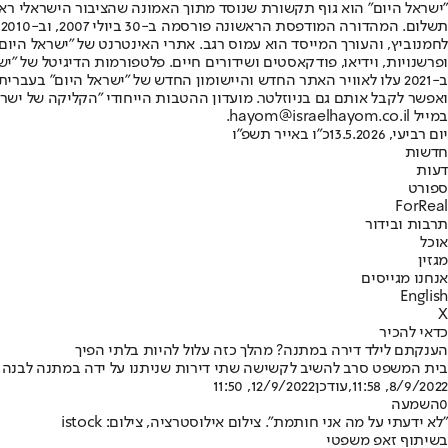
"ישראל היום" הוא גוף תקשורת שנוסד מתוך האמונה שהציבור הישראלי ראוי 
ת
ופרשנויות, וידיאו, פודקאסטים ושידורים חיים. פלטפורמות הדיגיטל של "ישרא
ב-2021 עלו לאוויר האתר החדש והיישומון החדש של "ישראל היום" בע
ואפשר לקבל אותם גם בניוזלטר. מועדון ההטבות הייחודי "הקליקה של ישרא
במייל hayom@israelhayom.co.il.
יום רביעי, 13.5.2026
כ"ו באייר תשפ"ו
חדשות
דעות
ספורט
ForReal
תרבות ובידור
אוכל
מגזין
אנחנו מגייסים
English
X
כדאי להכיר
הענקתם לילד דירה במתנה? מהלך כזה עלול להיות בלתי הפיך
בית המשפט סרב להשיב לקשישה שתי דירות שניתנו על ידה במתנה לבנה ו
8/9/2022, 11:58
,עודכן
12/9/2022, 11:50
0
השמעה
"לא ידעתי על מה אני חותמת". צילום אילוסטרציה, צילום: istock
בשיתוף זאפ משפטי