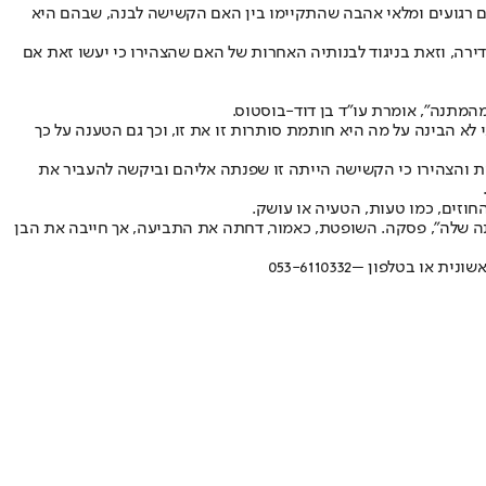
ים רגועים ומלאי אהבה שהתקיימו בין האם הקשישה לבנה, שבהם היא
ירה, וזאת בניגוד לבנותיה האחרות של האם שהצהירו כי יעשו זאת אם
המתנה", אומרת עו"ד בן דוד-בוסטוס.
א הבינה על מה היא חותמת סותרות זו את זו, וכך גם הטענה על כך
ות והצהירו כי הקשישה הייתה זו שפנתה אליהם וביקשה להעביר את
וזים, כמו טעות, הטעיה או עושק.
תה שלה", פסקה. השופטת, כאמור, דחתה את התביעה, אך חייבה את הבן
שונית או בטלפון –
053-6110332