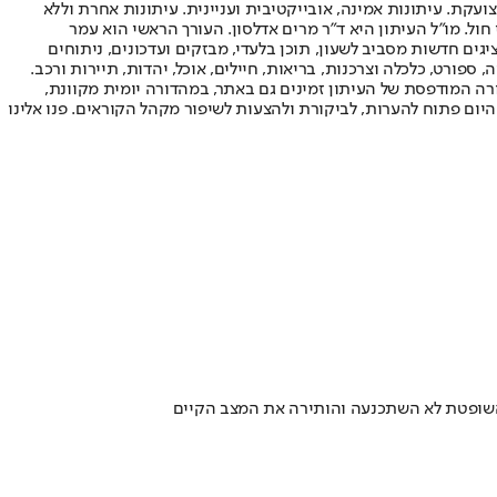
ועקת. עיתונות אמינה, אובייקטיבית ועניינית. עיתונות אחרת וללא
עור החשיפה הגבוה ביותר בימי חול. מו"ל העיתון היא ד"ר מרים אדלסון. העורך הראשי הוא עמר
 והעורך המייסד הוא עמוס רגב. אתרי האינטרנט של "ישראל היום" בעברית ובאנגלית, כמו כן היישומונים (אפליקציות) לאנדרואיד ול-iOS, מציגים חדשות מסביב לשעון, תוכן בלעדי, מבזקים ועדכונים, ניתוחים
, ספורט, כלכלה וצרכנות, בריאות, חיילים, אוכל, יהדות, תיירות ורכב.
דורה המודפסת של העיתון זמינים גם באתר, במהדורה יומית מקוונת,
היום פתוח להערות, לביקורת ולהצעות לשיפור מקהל הקוראים. פנו אלינו
 השופטת לא השתכנעה והותירה את המצב הקיים