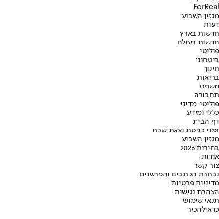
ForReal
מגזין השבוע
דעות
חדשות בארץ
חדשות בעולם
פוליטי
ביטחוני
חינוך
בריאות
משפט
תחבורה
פוליטי-מדיני
כללי ומידע
דף הבית
זמני כניסת וצאת שבת
מגזין השבוע
בחירות 2026
אודות
צור קשר
נבחרת הכתבים והפרשנים
מדיניות פרטיות
הצהרת נגישות
תנאי שימוש
כדאי
להכיר