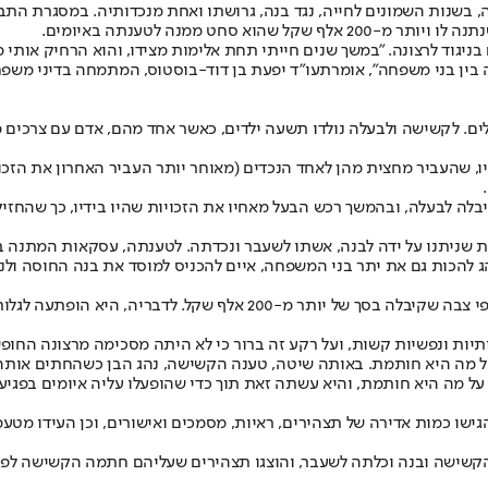
בשנות השמונים לחייה, נגד בנה, גרושתו ואחת מנכדותיה. במסגרת התב
ט ממנה לטענתה באיומים.
יגוד לרצונה. "במשך שנים חייתי תחת אלימות מצידו, והוא הרחיק אותי מ
בין בני משפחה", אומרת
עו"ד יפעת בן דוד-בוסטוס
, המתמחה בדיני משפח
לה לבעלה, ובהמשך רכש הבעל מאחיו את הזכויות שהיו בידיו, כך שהחזיק 
ניתנו על ידה לבנה, אשתו לשעבר ונכדתה. לטענתה, עסקאות המתנה בוצ
 להכות גם את יתר בני המשפחה, איים להכניס למוסד את בנה החוסה ולנת
כך למשל, לטענת הקשישה, במשך שנים נהג הבן להוציא ממנה באיומים כספי צ
יות ונפשיות קשות, ועל רקע זה ברור כי לא היתה מסכימה מרצונה החופש
 מה היא חותמת. באותה שיטה, טענה הקשישה, נהג הבן כשהחתים אותה ע
ל מה היא חותמת, והיא עשתה זאת תוך כדי שהופעלו עליה איומים בפגיעה
שו כמות אדירה של תצהירים, ראיות, מסמכים ואישורים, וכן העידו מטע
ם הקשישה ובנה וכלתה לשעבר, והוצגו תצהירים שעליהם חתמה הקשישה ל