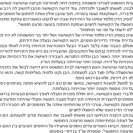
בית המשפט לענייני משפחה בחיפה דחה לאחרונה תביעה שהגישה קשישה, 
לבנה, לאשתו לשעבר ולנכדתה. עוד דרשה הקשישה מהבן להשיב לה רכב שנתנה לו ויותר מ-200 אלף שקל שהוא סח
לדבריה, העסקאות נעשו בכפייה, תוך שהבן אילץ אותה לחתום על מסמכים בנ
"פסק הדין מלמד אותנו על הזהירות שבה יש לנקוט כשעורכים עסקת מתנה 
הופעלו על הקשישה לחצים ועסקת המתנה בוצעה מרצון חופשי".
"לא ידעתי על מה אני חותמת"
בדירת עמידר כדיירים מוגנים, רכשו הקשישה ובעלה את דירתם.
בדירה לנכדתה (בתם של הנתבעים), שהעבירה גם היא את הזכויות להוריה.
מאוחר יותר, כאשר הבן וכלתו התגרשו, העבירה האישה את כל הזכויות שקיב
הזכויות על דירה קטנה יותר שהייתה בבעלות הוריו.
בתביעה שהגישה האם הקשישה לבית המשפט היא דרשה לבטל את הזכויות ש
שהופעלה עליה מצד הבן. לטענתה, הבן נקט כלפיה באלימות קשה, והוא נהג
לא רק דירות, אלא גם רכוש נוסף.
בדירה נוספת וקטנה יותר שהייתה בבעלותה.
לדברי האם הקשישה, היא חולת סוכרת וסבלה לאורך השנים מבעיות בריאות
מסמכים להעברת זכויותיה תוך ניצול מצבה הקשה ומבלי שהיתה מודעת על
לטענת הקשישה, עורכי הדין שהחתימו אותה על המסמכים, לא הסבירו לה ע
עורכי הדין טענו שלא הופעלו לחצים
בכתב ההגנה הכחישו הבן ואשתו לשעבר את הטענות נגדם. לטענתם, הם הגי
על דעתה ובחתימתה ונעשו מרצונה החופשי.
"בנוסף, הביאו השניים עדים נוספים שהעידו על היחסים הטובים בין הא
מרצונה החופשי", מספרת עו"ד בן דוד-בוסטוס.