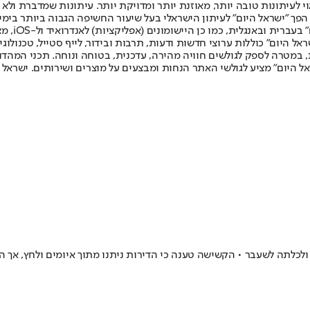
לעיתונות טובה יותר, מאוזנת יותר ומדויקת יותר. עיתונות שמדברת ולא צ
שלום. המהדורה המודפסת הראשונה פורסמה ב-30 ביולי 2007, וב-2010 הפך "ישראל היום" לעיתון הישראלי בעל שי
לחמנוביץ,
ל היום" כוללות ערוצי חדשות ודעות, תרבות ובידור, לייף סטייל, טכנולוגיה
ברית, במטרה לספק לגולשים חוויה מהירה, עדכנית, בטוחה ונוחה. תכני המה
ל היום" מציע לגולשי האתר הנחות ומבצעים על מוצרים ושירותים. ישראל 
לכלתה לשעבר • הקשישה טענה כי הדירות ניתנו מתוך איומים ולחץ, אך