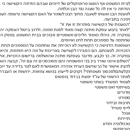
לבית המשפט אף הוגשו פרוטוקולים של דיונים שבהם הודתה הקשישה כי בנ
הודתה כי אין לה כל טענה נגד הבן וכלתה.
לטענת הבן ואשתו לשעבר, מתוך רצון לשמור על האם הקשישה נרשמה הערת א
תזכה בתביעה.
"הטענות של הקשישה סותרות זו את זו"
"לאחר ביצוע עסקת מתנה קשה מאוד לסגת ממנה, ולרוב ביטול העסקה יהיה
במקרה זה, נוהלו כאמור הליכים משפטיים סבוכים בבית המשפט. בפסק הדין
שחתמה על מסמכים תחת לחץ ואיומים.
השופטת הדגישה כי הקשישה לא הוכיחה את שחתמה על המסמכים תחת לחץ. 
הזכויות. לטענתם, הם הסבירו לקשישה באריכות על מה היא חותמת, והיא הב
במקרה זה, כך נקבע, מדובר בעסקת מתנה שהושלמה ברישום הזכויות, אולם 
"השלום איננו שורר בין בני המשפחה והם מסוכסכים זה עם זה", קבעה הש
להציג אישור על כך שרשם הערת אזהרה המאפשרת לאם לגור בדירה עד יום
נקלעתם
לסכסוך משפחתי
? זקוקים לייעוץ בנושא צוואות, ירושות או העברת
לאתר הרשמי של עו"ד יפעת בן דוד בוסטוס
לעמוד המשרד באתר משפטי
בשיתוף זאפ משפטי
מדורים
ספורט
תרבות ובידור
לייף סטייל
אוכל
תיירות
טכנולוגיה ומדע
הורוסקופ