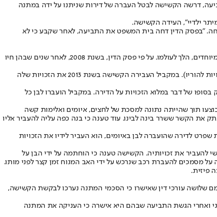
יעה, דרשה הקשישה לבטל העברה של דירות שניתנו על ידה במתנה
יתר ילדיי", העידה הקשישה.
ה. "בפסק הדין דחה בית המשפט את התביעה, לאחר שקבע כי לא
עיון בפסק הדין מלמד שחייה של הקשישה ושל יתר בני המשפחה לא היו קלים. לקשישה ולבעלה נולדו תשעה ילדים, כאשר אחד מהם, אדם עם צרכים מיוחדים, הלך לעולמו. על פי פסק הדין, בשנת 2008, לאחר שנים שבהן חיו
ואולם, כעבור שנה בלבד העביר הבעל המנוח את זכויותיו בדירה לאחד מבניו, שהעביר מחצית מהן לאחד הנכדים (מאוחר יותר העביר האחרון את הזכויות להוריו). במקביל העבירה הקשישה בשנת 2013 את הזכויות שלה
בסופו של דבר במלוא הזכויות על הדירה. במקביל הועברו לבן כל
עו תוך שהייתה נתונה למסכת של לחצים, איומים ואלימות קשה
ק את הקשר ששרר בינה לבינו. עוד טענה כי בנה כפה עליה להעביר אליו
בה שקיבלה בסך של יותר מ-200 אלף שקל. לדבריה, היא הופתעה לגלות שפרט לדירה שהועברה לבן באיומים, הוא העביר לידיו את הזכויות
י להעביר את זכויותיה. הקשישה טענה כי הוחתמה על ידי הבן על
ל מסמכים להעברת רכב שנרכש על ידי האב המנוח זמן קצר לפני מותו.
 פיזית.
מם שלושה עורכי דין שאישרו כי הסכמי המתנה נערכו לבקשת הקשישה,
פני ואחרי הגשת התביעה שבהם היא אישרה כי העניקה את המתנה