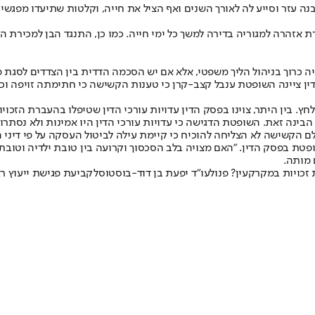
ה עזר וסייע לה לאורך השנים ואף הציל את חייה, וקלטות שתיעדו מפגש
זהרה למגוריה בדירה למשך כל ימי חייה. כמו כן, התנגד הבן למכירת הד
 כרוך בניהול הליך משפטי, אלא אם יש הסכמה הדדית בין הצדדים לסגת מ
 ציינה השופטת ענבל קצב-קרן כי טענות הקשישה כי חתימתה זויפה וכי ל
בין היתר, צוינו בפסק הדין עדויות עורכי הדין שטיפלו בהעברת הזכוי
ינה זאת. השופטת הדגישה כי עדויות עורכי הדין היו אמינות ולא נסתרו.
הקשישה לא הצליחה להוכיח כי קיימת עילה לביטול העסקה על פי דיני הח
ופטת בפסק הדין. "האם מצויה בלב הסכסוך וקרועה בין טובת ילדיה וטוב
 מותה.
 זכויות במקרקעין? פנו
לעו"ד יפעת בן דוד-בוסטוס
לקביעת פגישת ייעוץ רא