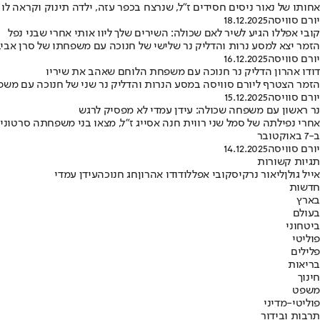
אחותו של נאור ניסים חסידים ז"ל, שנרצח בכפר עזה, ילדה תינוק וקראה ל
יורם סוויסה
18.12.2025
קובי אפללו הגיע לשיר לאם שכולה: השירים שלך ליוו אותי אחרי שבני נפל
הזמר יצא למסע נרות והדליק נר שלישי של חנוכה עם משפחתו של סרן אביב 
יורם סוויסה
16.12.2025
דודו אהרון הדליק נר חנוכה עם משפחת הלוחם שאהב את שיריו
הזמר הצטרף ליורם סוויסה במסע הנרות והדליק נר שני של חנוכה עם משפחת
יורם סוויסה
15.12.2025
נר ראשון עם משפחה שכולה: עידן עמדי לא מפסיק לרגש
אחרי נפילתה של סמל שני רווית חנה אסייג ז"ל, מצאו בני משפחתה סרטו
ב-7 באוקטובר
יורם סוויסה
14.12.2025
תגיות קשורות
אייל גולן
ליאור נרקיס
קובי אפללו
דודו אהרון
חג חנוכה
עידן עמדי
חדשות
בארץ
בעולם
ביטחוני
פוליטי
פלילים
בריאות
חינוך
משפט
פוליטי-מדיני
תרבות ובידור