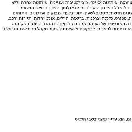
ועקת. עיתונות אמינה, אובייקטיבית ועניינית. עיתונות אחרת וללא
עור החשיפה הגבוה ביותר בימי חול. מו"ל העיתון היא ד"ר מרים אדלסון. העורך הראשי הוא עמר
 והעורך המייסד הוא עמוס רגב. אתרי האינטרנט של "ישראל היום" בעברית ובאנגלית, כמו כן היישומונים (אפליקציות) לאנדרואיד ול-iOS, מציגים חדשות מסביב לשעון, תוכן בלעדי, מבזקים ועדכונים, ניתוחים
, ספורט, כלכלה וצרכנות, בריאות, חיילים, אוכל, יהדות, תיירות ורכב.
דורה המודפסת של העיתון זמינים גם באתר, במהדורה יומית מקוונת,
היום פתוח להערות, לביקורת ולהצעות לשיפור מקהל הקוראים. פנו אלינו
ום, הוא עדיין נמצא בשבי חמאס