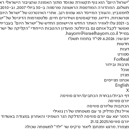
"ישראל היום" הוא גוף תקשורת שנוסד מתוך האמונה שהציבור הישראלי ראוי 
ת
ופרשנויות, וידיאו, פודקאסטים ושידורים חיים. פלטפורמות הדיגיטל של "ישרא
ב-2021 עלו לאוויר האתר החדש והיישומון החדש של "ישראל היום" בע
ואפשר לקבל אותם גם בניוזלטר. מועדון ההטבות הייחודי "הקליקה של ישרא
במייל hayom@israelhayom.co.il.
יום שני, 29.6.2026
י"ד בתמוז תשפ"ו
חדשות
דעות
ספורט
ForReal
תרבות ובידור
אוכל
מגזין
אנחנו מגייסים
English
X
דף הבית
/
נבחרת הכתבים
/
יורם סוויסה
יורם סוויסה
הכתבות שליורם סוויסה
אייל גולן מדליק נר עם משפחתו של רן גואילי
הזמר יצא עם יורם סוויסה להדלקת הנר השמיני והאחרון במצודה באשדוד ב
יורם סוויסה
21.12.2025
מצמרר, מרגש ומנחם: ליאור נרקיס שר "ילד" למשפחה שכולה