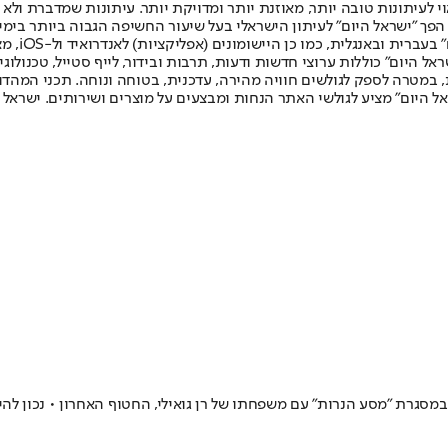
לעיתונות טובה יותר, מאוזנת יותר ומדויקת יותר. עיתונות שמדברת ולא צ
שלום. המהדורה המודפסת הראשונה פורסמה ב-30 ביולי 2007, וב-2010 הפך "ישראל היום" לעיתון הישראלי בעל שי
לחמנוביץ,
ל היום" כוללות ערוצי חדשות ודעות, תרבות ובידור, לייף סטייל, טכנולוגיה
ברית, במטרה לספק לגולשים חוויה מהירה, עדכנית, בטוחה ונוחה. תכני המה
ל היום" מציע לגולשי האתר הנחות ומבצעים על מוצרים ושירותים. ישראל 
מסגרת "מסע הנרות" עם משפחתו של רן גואילי, החטוף האחרון • נכון להי