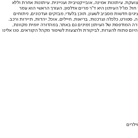
ועקת. עיתונות אמינה, אובייקטיבית ועניינית. עיתונות אחרת וללא
עור החשיפה הגבוה ביותר בימי חול. מו"ל העיתון היא ד"ר מרים אדלסון. העורך הראשי הוא עמר
 והעורך המייסד הוא עמוס רגב. אתרי האינטרנט של "ישראל היום" בעברית ובאנגלית, כמו כן היישומונים (אפליקציות) לאנדרואיד ול-iOS, מציגים חדשות מסביב לשעון, תוכן בלעדי, מבזקים ועדכונים, ניתוחים
, ספורט, כלכלה וצרכנות, בריאות, חיילים, אוכל, יהדות, תיירות ורכב.
דורה המודפסת של העיתון זמינים גם באתר, במהדורה יומית מקוונת,
היום פתוח להערות, לביקורת ולהצעות לשיפור מקהל הקוראים. פנו אלינו
ילרים