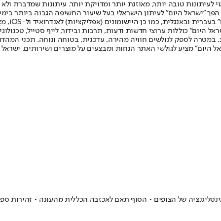
לעיתונות טובה יותר, מאוזנת יותר ומדויקת יותר. עיתונות שמדברת ולא צ
שלום. המהדורה המודפסת הראשונה פורסמה ב-30 ביולי 2007, וב-2010 הפך "ישראל היום" לעיתון הישראלי בעל שי
לחמנוביץ,
ל היום" כוללות ערוצי חדשות ודעות, תרבות ובידור, לייף סטייל, טכנולוגיה
ברית, במטרה לספק לגולשים חוויה מהירה, עדכנית, בטוחה ונוחה. תכני המה
ל היום" מציע לגולשי האתר הנחות ומבצעים על מוצרים ושירותים. ישראל 
נטליגנציה של הצופים • הסוף תאם לאכזבה הכללית מהעונה • זהירות ספו