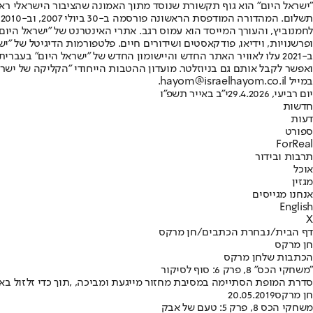
"ישראל היום" הוא גוף תקשורת שנוסד מתוך האמונה שהציבור הישראלי ראוי 
ת
ופרשנויות, וידיאו, פודקאסטים ושידורים חיים. פלטפורמות הדיגיטל של "ישרא
ב-2021 עלו לאוויר האתר החדש והיישומון החדש של "ישראל היום" בע
ואפשר לקבל אותם גם בניוזלטר. מועדון ההטבות הייחודי "הקליקה של ישרא
במייל hayom@israelhayom.co.il.
יום רביעי, 29.4.2026
י"ב באייר תשפ"ו
חדשות
דעות
ספורט
ForReal
תרבות ובידור
אוכל
מגזין
אנחנו מגייסים
English
X
דף הבית
/
נבחרת הכתבים
/
חן מרקס
חן מרקס
הכתבות שלחן מרקס
"משחקי הכס" 8, פרק 6: סוף לסיקור
סדרת המופת הסתיימה במסיבת מחזור מייגעת ומביכה, ,תוך כדי זלזול באי
חן מרקס
20.05.2019
משחקי הכס 8, פרק 5: טעם של אבק