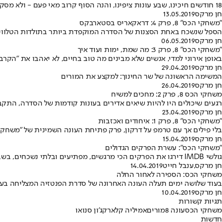
18 חודשים חיכינו, שבע עונות ציפינו, והנה הסוף קרוב מאי פעם - ולא מסקרן באותה המידה • כך הרסו יוצרי הסדרה הגדולה ביותר בעולם את כל הדרך למעלה מלך
חן מרקס
13.05.2019
"משחקי הכס" 8, פרק 4: דראקאריס בסטארבקס
הספל שנשכח באחת הסצנות של הסדרה המוקפדת ביותר בתולדות הטלוויזיה,
חן מרקס
06.05.2019
"משחקי הכס" 8, פרק 3: מה שמת, ימות ועוד איך
באופן אירוני למדי, אנשים שלא מבינים מה טוב בחיים, לא יאהבו את "הקר
חן מרקס
29.04.2019
המשימה הראשונה של שר החינוך: למקצע את המורים
חן מרקס
26.04.2019
משחקי הכס 8, פרק 2: מחכים למשיח
רגעים שיכולים היו להיות שיאים אדירים בעונות קודמות של הסדרה, התק
חן מרקס
23.04.2019
"משחקי הכס" 8, פרק 1: איחודים ואכזבות
בלי פילים אך עם טרמפ על דרקון, פרק פתיחת העונה השמינית של "משחקי 
חן מרקס
15.04.2019
"משחקי הכס": עשרת הפרקים הגדולים
גולשי IMDB דירגו את הפרקים הכי מרגשים, מפתיעים ובלתי נשכחים, בשבע העונות של סדרת הפנטזיה ששודרו עד כה • לא הסכמנו עם הכל • איזה פרק חסר לכם?
חן מרקס
,
ענבל חייט
14.04.2019
משחקי הכס: הספירה לאחור החלה
בעוד שלושה ימים תעלה העונה האחרונה של סדרת הפנטזיה המצליחה בעולם ו
חן מרקס
10.04.2019
תגיות קשורות
משחקי הכס
עונה 8
מורים
אמיליה קלארק
ג'ון סנואו
חדשות