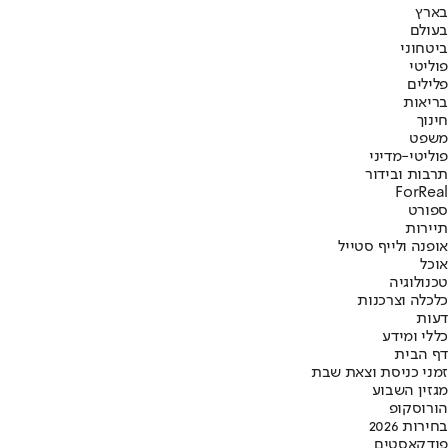
בארץ
בעולם
ביטחוני
פוליטי
פלילים
בריאות
חינוך
משפט
פוליטי-מדיני
תרבות ובידור
ForReal
ספורט
תיירות
אופנה ולייף סטייל
אוכל
טכנולוגיה
כלכלה וצרכנות
דעות
כללי ומידע
דף הבית
זמני כניסת וצאת שבת
מגזין השבוע
הורוסקופ
בחירות 2026
פודקאסטים