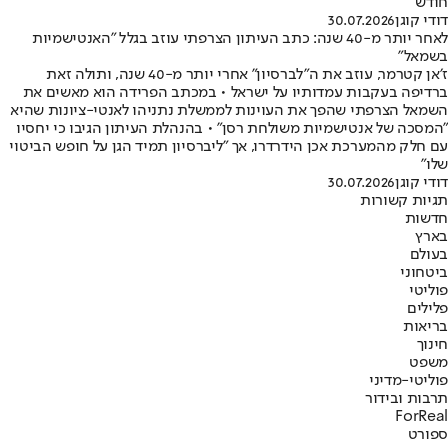
חודש
דודי קוגן
30.07.2026
לאחר יותר מ-40 שנה: כתב העיתון הצרפתי עוזב בגלל ״האנטישמיות
בשמאל״
ז׳אן קטרמר, עוזב את ה"לברסיון" אחרי יותר מ-40 שנה, ותולה זאת
ברדיפה בעקבות עמדותיו על ישראל • במכתב הפרידה הוא מאשים את
השמאל הצרפתי שהפך את העוינות לממשלת נתניהו לאנטי-ציונות שהיא
״המסכה של אנטישמיות משולחת רסן״ • בהנהלת העיתון הגיבו כי יחסיו
עם חלק מהמערכת אכן הידרדרו, אך ״ליברסיון תמיד הגן על חופש הביטוי
שלו״
דודי קוגן
30.07.2026
תגיות קשורות
חדשות
בארץ
בעולם
ביטחוני
פוליטי
פלילים
בריאות
חינוך
משפט
פוליטי-מדיני
תרבות ובידור
ForReal
ספורט