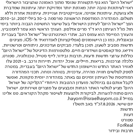
"ישראל היום" הוא גוף תקשורת שנוסד מתוך האמונה שהציבור הישראלי
ראוי לעיתונות טובה יותר, מאוזנת יותר ומדויקת יותר. עיתונות שמדברת
ולא צועקת. עיתונות אמינה, אובייקטיבית ועניינית. עיתונות אחרת וללא
תשלום. המהדורה המודפסת הראשונה פורסמה ב-30 ביולי 2007, וב-2010
הפך "ישראל היום" לעיתון הישראלי בעל שיעור החשיפה הגבוה ביותר בימי
חול. מו"ל העיתון היא ד"ר מרים אדלסון. העורך הראשי הוא עמר לחמנוביץ,
והעורך המייסד הוא עמוס רגב. אתרי האינטרנט של "ישראל היום" בעברית
ובאנגלית, כמו כן היישומונים (אפליקציות) לאנדרואיד ול-iOS, מציגים
חדשות מסביב לשעון, תוכן בלעדי, מבזקים ועדכונים, ניתוחים ופרשנויות,
וידיאו, פודקאסטים ושידורים חיים. פלטפורמות הדיגיטל של "ישראל היום"
כוללות ערוצי חדשות ודעות, תרבות ובידור, לייף סטייל, טכנולוגיה, ספורט,
כלכלה וצרכנות, בריאות, חיילים, אוכל, יהדות, תיירות ורכב. ב-2021 עלו
לאוויר האתר החדש והיישומון החדש של "ישראל היום" בעברית, במטרה
לספק לגולשים חוויה מהירה, עדכנית, בטוחה ונוחה. תכני המהדורה
המודפסת של העיתון זמינים גם באתר, במהדורה יומית מקוונת, ואפשר
לקבל אותם גם בניוזלטר. מועדון ההטבות הייחודי "הקליקה של ישראל
היום" מציע לגולשי האתר הנחות ומבצעים על מוצרים ושירותים. ישראל
היום פתוח להערות, לביקורת ולהצעות לשיפור מקהל הקוראים. פנו אלינו
במייל hayom@israelhayom.co.il.
יום שישי, 7.8.2026
כ"ד באב תשפ"ו
חדשות
דעות
ספורט
ForReal
תרבות ובידור