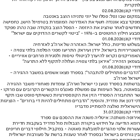
לתקרית
דודי קוגן
02.08.2026
במקום שבו נפל: פסלו של יוני נתניהו הוצב באנטבה
מפקד צבא אוגנדה חשף את האנדרטה המוגמרת בטרמינל הישן, כחמישה
חודשים לאחר שהציג את היוזמה • הפסל הוצב בנקודה שבה נהרג מפקד
מבצע חילוץ החטופים ב-1976 • ״ביטוי לקשרים ההדוקים עם ישראל״
דודי קוגן
01.08.2026
בשלוש מדינות, כולל ישראל: האזהרה של ארה"ב לאזרחיה
השגרירויות בישראל, ירדן ועיראק התריעו מפני הסלמה בלתי צפויה •
האמריקנים נקראו להיערך לביטולי טיסות ולסגירת מרחבים אוויריים •
בעמאן הזהירו: "איראן בלתי צפויה ועלולה לתקוף ללא התרעה"
דודי קוגן
01.08.2026
"הדברים מתחילים להתבהר": בספרד מצאו אשמים במשבר ההגירה -
ישראל וארה"ב
ברשתות בספרד נטען כי ישראל וארה"ב עומדות מאחורי משבר ההגירה
בסאוטה, בשל העימות עם ממשלת סאנצ'ס והקשרים הקרובים עם מרוקו •
שר התחבורה הספרדי הזין את הקונספירציות כששיתף פוסט שבו תקף
דני דנון את מדריד, והוסיף: "הדברים מתחילים להיות די ברורים" • הנציגות
הישראלית נאלצה להסתייג מדבריו
דודי קוגן
31.07.2026
אירופה משתנה: איטליה משנה את ההסכם עם ספרד
רומא הודיעה על חידוש ביקורת הגבולות מול מדריד בעקבות חדירת
עשרות אלפי מהגרים למובלעת סאוטה • במקביל, חילופי דברים חריפים
בין גורמים בישראל ובספרד לאחר טענות ברשת על מעורבות ישראלית