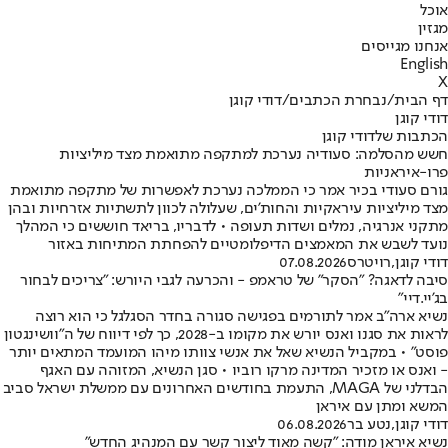
אוכל
מגזין
אנחנו מגייסים
English
X
דף הבית
/
נבחרת הכתבים
/
דודי קוגן
דודי קוגן
הכתבות שלדודי קוגן
חשש מהסלמה: סעודיה נערכת למתקפה מתואמת מצד מיליציות
פרו-איראניות
גורם סעודי בכיר אמר כי הממלכה נערכת לאפשרות של מתקפה מתואמת
מצד מיליציות עיראקיות והחות'ים, שעלולה לכוון לתשתיות אזרחיות ובהן
מתקני אנרגיה, נמלים ושדות תעופה • לדבריו, בריאד חוששים כי המהלך
נועד לשבש את המאמצים הדיפלומטיים להפחתת המתיחות באזור
דודי קוגן
,
רויטרס
07.08.2026
סיבה לדאגה? "הסקר" של טראמפ - והכרעה לגבי היורש: "צריכים לבחור
בג'יי.דיי"
נשיא ארה״ב אמר לתורמים בפגישה סגורה בחדר הסגלגל כי הוא רוצה
לראות את סגנו ואנס יורש את מקומו ב-2028, כך לפי דיווח של ה״וושינגטון
פוסט״ • במקביל הנשיא שאל את אנשי צוותו מיהו המועמד המתאים יותר
- ואנס או מזכיר המדינה מרקו רוביו • סגן הנשיא, המזוהה עם האגף
הבדלני של MAGA, התעמת בחודשים האחרונים עם ממשלת ישראל סביב
המשא ומתן עם איראן
דודי קוגן
,
נטע בר
06.08.2026
נשיא איראן מודה: ״קשה מאוד ליצור קשר עם המנהיג החדש״