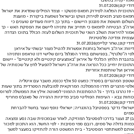
ואמריקנית במשבר
דודי קוגן
31.07.2026
התוכנית המלאה לפירוק חמאס מנשקו - וצמד המילים שמדאיג את ישראל
חמאס מציב תנאים לפירוק נשקו ובישראל נשמעת ביקורת • מועצת
השלום חושפת את מנגנון היישום • בתוך כך, דיווח סעודים טוענים כי
ארה"ב הבטיחה לחמאס כי תחייב את נתניהו ליישם את הפסקת האש • כך
אמור להיראות השלב השני של תוכנית השלום לעזה הכולל בתוכו הגדרה
עצמית ומדינה פלסטינית
דודי קוגן
,
שחר קליימן
31.07.2026
דיווח: ארה״ב וישראל בוחנות אפשרות להטיל מצור יבשתי על איראן
לפי ה"טלגרף", בפגישתם בחדר הסגלגל ביום שלישי דנו טראמפ ונתניהו
בהגברת הלחץ הכלכלי על איראן ״באמצעים קינטיים ולא קינטיים״ • יישום
התוכנית יחייב ככל הנראה את ארה״ב וישראל להפעיל לחץ על שכנותיה של
איראן ועל שותפות אזוריות
דודי קוגן
31.07.2026
שטפון המהגרים בספרד: כמעט 50 אלף נכנסו, משבר עם איטליה
אלפי מהגרים חדרו מהממלכה המרוקאית למובלעת הספרדית בתוך שעות
• 19 נהרגו בדרך • גל ההסתננות ההמוני לסאוטה אילץ את הממשלה לפרוס
כוחות צבא • העימות הפוליטי סביב מדיניות ההגירה של סאנצ'ס מחריף
דודי קוגן
31.07.2026
ישראלי נדקר בפסטיבל בהונגריה; ישראלי נוסף נעצר בחשד להברחת
סמים
בן 27 נעצר בדרכו לפסטיבל המוזיקה, לאחר שבמכונית שבה נסע נמצאה
כמות גדולה של סמים, רובם סמי מסיבות • לפי החשד, הוא התכוון למכור
אותם למשתתפי הפסטיבל • בית המשפט הורה להחזיקו במעצר למשך