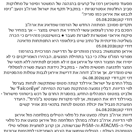
מסעוד פזשכיאן רמז על קרעים בהנהגה של המשטר וסיפר על מחלוקות
סביב החלטות אסטרטגיות • במקביל תקף את ישראל וארה"ב וטען: "ניסו
לכבוש את איראן כמו סוריה"
דודי קוגן
05.08.2026
תקדים מסוכן: המתווה החדש של הורמוז שמדאיג את ארה"ב
הסכם בין טהרן לעומאן עשוי להחזיר את השיט במצר – אך במחיר של
פיקוח איראני ואפשרות לאגרות מעבר ● בוושינגטון מזהירים כי הכרה
בשליטה מדינתית על נתיב שיט בינלאומי היא התפתחות מדאיגה
דודי קוגן
05.08.2026
איראן מתגמשת: בטהרן מוותרים על הדרישה המרכזית בהורמוז
מפרטי המו"מ עולה כי כבר בתחילת המגעים, הבהירו האמריקנים כי לא
יסירו את המצור הימי על איראן אם זו לא תסכים לפתיחה ללא תנאי של
המצר ולתנועה חופשית מלאה • במקביל, נידונת הצעת פשרה למסלולי
שיט מוגדרים, אך ארה"ב דוחה את דרישת איראן לגבות עמלות מהספינות
דני זקן
,
דודי קוגן
04.08.2026
בגלל החרם על ישראל: אירלנד קנתה מטוס שמתקשה לנחות בערפל
לפי הדיווח, דבלין נמנעה מהתקנת מערכת הנחיתה "FalconEye" של
אלביט במטוס המנהלים החדש, במסגרת החרם על רכש ביטחוני מישראל •
באירלנד דחו את הטענות, אך לפי מקורות שצוטטו ב"ג'ורנל", היעדר
המערכת מגביל את יכולת המטוס לנחות בתנאי מזג אוויר קשים
דודי קוגן
04.08.2026
דיווח: ארה"ב ניצלה כמעט את כל מלאי הטילים במלחמה מול איראן
לפי הדיווח, ארה"ב ניצלה במהלך המלחמה מול איראן כמעט את כל מלאי
טילי ה-ATACMS וה-PrSM שברשותה, וכן קרוב למחצית ממלאי טילי
הטומהוק בעולם • הטילים שימשו את הצבא האמריקני לתקיפות ארוכות