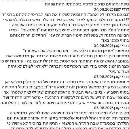
טווח ומהווים מרכיב מרכזי ביכולותיו ההתקפיות
דודי קוגן
04.08.2026
"גם אם מקרון לא יאהב": התוכנית לשלוח את הצי הבריטי להילחם בהגירה
157 מהגרים חולצו הבוקר לאחר שמנוע סירתם עלה באש בתעלת למאנש •
המצר הפך לאחד ממוקדי ההגירה הבלתי חוקית המרכזיים באירופה •
אתמול נייג'ל פרג' חשף תוכנית לשימוש בצי למניעת "הפלישות" • פריז
הביעה התנגדות, במפלגת הימין הבריטית ענו: "החיילים יורידו אותם
בחוף ממנו באו"
דודי קוגן
04.08.2026
טראמפ: "איראן מתחננת לפגישה - ואז מכחישה את השיחות"
טראמפ טען כי טהרן מנהלת מגעים עם ארצות הברית, אך מכחישה זאת
בפומבי, והאשים את ההנהגה האיראנית בהתנהלות צבועה • עוד הדגיש כי
מצר הורמוז נשלט בידי הצי האמריקני והבהיר: "לאיראן לעולם לא יהיה
נשק גרעיני"
דודי קוגן
03.08.2026
איומים, מגעים וטאקו: כך נראו חודשי הזיגזגים של הבית הלבן מול איראן
הפרשן המקורב לממשל בטהרן לעג לנשיא ארה"ב בעקבות ביטול התקיפה
בסוף השבוע • ביום שישי הבטיח טראמפ למחוק "ציוויליזציה שלמה", אך
במוצאי שבת הודיע על היענות לבקשות ההרגעה • מ"פרויקט חירות" ועד
מזכר ההבנות בוורסאי - סיקור מדיניות טראמפ מול איראן לאורך המלחמה
דודי קוגן
03.08.2026
מטען חבלה מלא בכדורי מתכת: הבכיר שהיה היעד לפיצוץ במוסקבה
מפקד חיל האוויר והחל להרוסי אלכסנדר צ'ייקו היה אמור לחגוג את יום
הולדתו במסעדה שבה התרחש הפיצוץ • הרשויות ברוסיה לא אישרו כי
נכח במקום או אם נפגע בפיצוץ • בשלב זה אף ארגון לא לקח אחריות