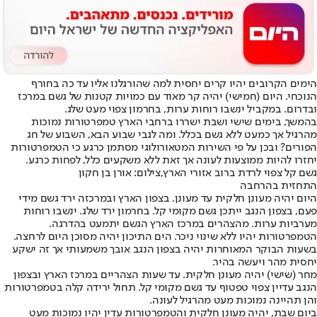
הימים הקרובים יהיו קרים יחסית למה שהורגלנו אליו עד כה בחורף
הנוכחי. היום (חמישי) יהיה קר מאוד עם כמויות קטנות של גשם במרכז
ובדרום. במקביל ינשבו רוחות ערות, בחרמון צפוי מעט שלג.
בהמשך, בימים שישי ושבת ישררו ברחבי הארץ טמפרטורות נמוכות
מהרגיל אך כמעט ללא גשם בכלל. ומה לגבי שבוע הבא, השבוע של חג
הפורים? ובכן על פי השירות המטאורולוגי מסתמן כרגע כי הטמפרטורות
יחזרו להיות ממוצעות לעונה אך זאת ללא משקעים כלל, לפחות כרגע.
גשם קל צפוי לרדת ברוב אזורי הארץ,צילום: אורן בן חקון
התחזית בהרחבה
היום יהיה מעונן חלקית עד מעונן. בצפון הארץ ובמרכזה ירד גשם מידי
פעם, בצפון הנגב ייתכן גשם מקומי קל. בחרמון ירד שלג. ינשבו רוחות
מערביות ערות. מהצהרים במרכז הארץ הגשם יתמעט בהדרגה.
הטמפרטורות יהיו ללא שינוי ניכר. הים התיכון יהיה מסוכן היום לרחצה.
בשעות הבוקר המאוחרות יהיה בצפון הנגב אובך משמעותי אך זה ישקע
יחסית מהר ויעשה בהיר.
מחר (שישי) יהיה מעונן חלקית. עד שעות הצהריים במרכז הארץ ובצפון
הנגב עדיין צפוי טפטוף עד גשם מקומי קל. תחול ירידה קלה בטמפרטורות
והן תהיינה נמוכות מעט מהרגיל לעונה.
ביום שבת, יהיה מעונן חלקית והטמפרטורות עדין יהיו נמוכות מעט