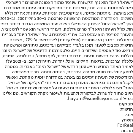
"ישראל היום" הוא גוף תקשורת שנוסד מתוך האמונה שהציבור הישראלי
ראוי לעיתונות טובה יותר, מאוזנת יותר ומדויקת יותר. עיתונות שמדברת
ולא צועקת. עיתונות אמינה, אובייקטיבית ועניינית. עיתונות אחרת וללא
תשלום. המהדורה המודפסת הראשונה פורסמה ב-30 ביולי 2007, וב-2010
הפך "ישראל היום" לעיתון הישראלי בעל שיעור החשיפה הגבוה ביותר בימי
חול. מו"ל העיתון היא ד"ר מרים אדלסון. העורך הראשי הוא עמר לחמנוביץ,
והעורך המייסד הוא עמוס רגב. אתרי האינטרנט של "ישראל היום" בעברית
ובאנגלית, כמו כן היישומונים (אפליקציות) לאנדרואיד ול-iOS, מציגים
חדשות מסביב לשעון, תוכן בלעדי, מבזקים ועדכונים, ניתוחים ופרשנויות,
וידיאו, פודקאסטים ושידורים חיים. פלטפורמות הדיגיטל של "ישראל היום"
כוללות ערוצי חדשות ודעות, תרבות ובידור, לייף סטייל, טכנולוגיה, ספורט,
כלכלה וצרכנות, בריאות, חיילים, אוכל, יהדות, תיירות ורכב. ב-2021 עלו
לאוויר האתר החדש והיישומון החדש של "ישראל היום" בעברית, במטרה
לספק לגולשים חוויה מהירה, עדכנית, בטוחה ונוחה. תכני המהדורה
המודפסת של העיתון זמינים גם באתר, במהדורה יומית מקוונת, ואפשר
לקבל אותם גם בניוזלטר. מועדון ההטבות הייחודי "הקליקה של ישראל
היום" מציע לגולשי האתר הנחות ומבצעים על מוצרים ושירותים. ישראל
היום פתוח להערות, לביקורת ולהצעות לשיפור מקהל הקוראים. פנו אלינו
במייל hayom@israelhayom.co.il.
מבזקים
חדשות
אוכל
תשחץ
ForReal
תרבות