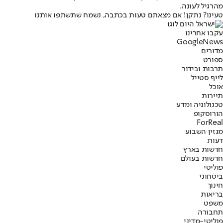
מהרגיל לעונה.
טעינו? נתקן! אם מצאתם טעות בכתבה, נשמח שתשתפו אותנו
עקבו אחרינו
G
o
o
g
l
e
News
מדורים
ספורט
תרבות ובידור
לייף סטייל
אוכל
תיירות
טכנולוגיה ומדע
הורוסקופ
ForReal
מגזין השבוע
דעות
חדשות בארץ
חדשות בעולם
פוליטי
ביטחוני
חינוך
בריאות
משפט
תחבורה
פוליטי-מדיני