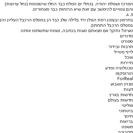
המרכז ושפלת יהודה. בנחלי ים המלח כבר החלו שיטפונות (נחל ערוגות)
והם צפויים להימשך. עם זאת שיא הרוחות כבר מאחורינו.
3. 4.
בחרמון ובצפון רמת הגולן ירד בלילה שלג כבד הן במפלס הרכבל העליון והן
במפלס הרכבל התחתון.
טעינו? נתקן! אם מצאתם טעות בכתבה, נשמח שתשתפו אותנו
מדורים
ספורט
תרבות ובידור
לייף סטייל
אוכל
תיירות
טכנולוגיה ומדע
הורוסקופ
ForReal
מגזין השבוע
דעות
חדשות בארץ
חדשות בעולם
פוליטי
ביטחוני
חינוך
בריאות
משפט
תחבורה