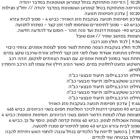
10:25 | הזרימה מתחזקת בנחל קומראן ושטפונות במדבר יהודה
הזרימה מתחזקת בנחל קומראן ושטפונות במדבר יהודה // יחל"צ מגילות
10:20 | עדכון חסימות תנועה
עדכון חסימות תנועה בעקבות מזג האוויר: כביש 4 - סמוך לבית עזרא
כביש 40 - סמוך לתימורים שנחסמו לפני זמן קצר - נפתחו לתנועה
כביש 90- מצומת דרגות ועד נווה זוהר - חסום עד להודעה חדשה.
הצפות במושב שפיר // אגם שובל
9:54 | לכוד חולץ מגג רכבו
לכוד חולץ בעקבות הצפה מתחת לגשר סמוך לצומת אמונים. צוותי כיבוי
וחילוץ מתחנת אשדוד פעלו לפני זמן קצר לחילוץ אזרח שרכבו שקע במים
תחת גשר בסמוך לצומת אמונים. עם הגעת הצוותים למקום, זוהה רכב
השקוע כמעט לחלוטין במים, כאשר הנהג חילץ את עצמו לגג הרכב והמתין
לסיוע.
חילוץ הרכב,צילום: תיעוד מבצעי כב"ה
הרכב ששקע,צילום: תיעוד מבצעי כב"ה
חילוץ הרכב,צילום: תיעוד מבצעי כב"ה
הרכב ששקע,צילום: תיעוד מבצעי כב"ה
חילוץ הרכב,צילום: תיעוד מבצעי כב"ה
9:44 | עדכון חסימות תנועה בעקבות מזג האוויר
כביש 90 ממצוקי דרגות לכיכר המלונות חסום בשני הכיוונים. כביש 463
מצומת נעלה לצומת הדואר חסום בשני הכיוונים. חסימות נוספות: כביש 4
צומת אשכולות לצפון, כביש 40 צומת קדמה לצפון. נוסף על כך, כביש 4
סמוך לבית עזרא וכביש 40 סמוך לתימורים נסגרו לתנועה.
9:38 | בהמשך לדיווח על הלכודים בנחל ענבה: לוחמי האש ויחידת להבה
חילצו בבטחה שני לכודים