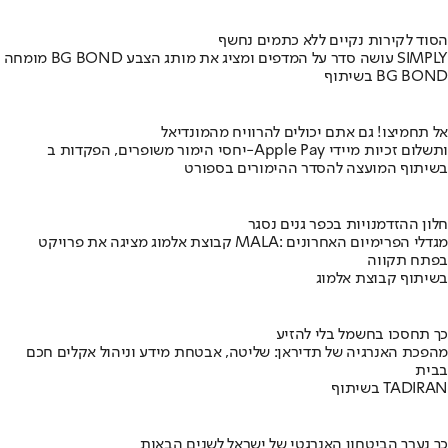
הסוד לקירות נקיים ללא כתמים נחשף
מומחה BG BOND עושה סדר על המדפים ומציג את מותג הצבע SIMPLY
בשיתוף BG BOND
אל תחמיצו! גם אתם יכולים להרוויח מהמונדיאל
יחסי הימור משופרים, הפקדות ב-Apple Pay ותשלום זכיות מיידי
בשיתוף המועצה להסדר ההימורים בספורט
חלון ההזדמנויות בכפר גנים נסגר
קבוצת אלמוג מציגה את פרויקט MALA: מגדלי הפרימיום האחרונים
בפתח תקווה
בשיתוף קבוצת אלמוג
כך תחסכו בחשמל בלי להזיע
מהפכת האנרגיה של תדיראן: שליטה, אבטחת מידע וניהול אקלים חכם
בבית
בשיתוף TADIRAN
כך נערך הביטחון האנרגטי של ישראל לשנים הבאות