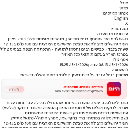
אוכל
מגזין
אנחנו מגייסים
English
X
מזג האוויר
עדכונים מהסערה
חשש לחיי נער שנסחף בנחל מודיעין, מנהרות מוצפות ושלג בגוש עציון
העיר ירושלים מובילה את טבלת המשקעים הארצית עם 100 מ"מ ב12-15
שעות בלבד • כבישים רבים נחסמו לתנועה • התפתחה הצפה בבסיס צה"ל
במרכז הארץ בעקבות תנאי מזג האוויר
אסף גולן
13/1/2026, 06:13
,עודכן
13/1/2026, 15:25
0
השמעה
שיטפון בנחל ענבה על יד מודיעין. צילום: כבאות והצלה בישראל
מתחילים לסכם יממה סוערת במיוחד שהתחילה בלילה עם רוחות עזות
שגרמו לנזקים ולגלים של 8 מטרים התיכון.
הסערה נמשכה הבוקר (שלישי)
עם גשמים כבדים שהתמעטו רק בשעות הצהרים המאוחרות.
גשם חזק מלווה בפתיתי ברד בחוף שמן, מפרץ חיפה//נתנאל אייזיק
העיר ירושלים מובילה את טבלת המשקעים הארצית עם 100 מ"מ ב12-15