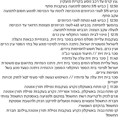
עץ קרס על רכב נוסע בקרית מוצקין,
12:50 | כביש 375 נחסם לתנועה בעקבות סחף
כביש 375 לשני הכיוונים מהכניסה לזנוח עד הכניסה למטע חסום לתנועה
עקב סחף.
12:30 | כביש 463 נפתח לשני הכיוונים
בהמשך לחסימה בכביש 463 לשני הכיוונים מצומת הדואר עד הכניסה
לנעלה עקב הצפה: הכביש נפתח לתנועה.
12:15 | פינוי לבית הספר החקלאי עין כרם
בעקבות עליית מפלס המים בסכר בית זית, בהנחיית כבאות והצלה
לישראל ומשטרת ישראל, ניתנה הנחיה לפינוי מונע של בתי הספר עין הרים
ועין כרם, בשל חשש לחסימות צירים.
סכר בית זית // תיעוד מבצעי כב"ה
11:40 | סכר בית זית עלה על גדותיו
​בשל עליית מפלס המים בסכר בית זית, ניתנו הנחיות בתיאום עם משטרת
ישראל לפינוי בית הספר החקלאי הסמוך. ההנחיה ניתנה כצעד מנע בשל
חסימת צירים.
סכר בית זית עלה על גדותיו // השימוש נעשה לפי סעיף 27א' לחוק זכויות
יוצרים
11:20 | קו מתח באשקלון נקרע בעקבות נפילת תורן אנטנה
קו מתח גבוה באשקלון, באזור אפרידר, נקרע בעקבות נפילת תורן אנטנה
וגרם לנזק ולקריעת רשת החשמל במקום ולפגיעה באספקת החשמל. צוותי
חברת החשמל נמצאים בשטח ופועלים לתיקון הנזק ולהשבת אספקת
החשמל בהקדם האפשרי.
קו מתח גבוה באשקלון נקרע בעקבות נפילת תורן אנטנה,צילום: חברת
החשמל