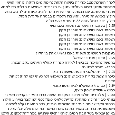
לאחר הערכת מצב מהירה בשטח ותחת זרימת מים חזקה, לוחמי האש
מתחנת איילון ביצעו פעולות עיגון של הלכודים באמצעות חבלים כדי למנוע
את היסחפותם. עם הגעת לוחמי היחידה לחילוצים מיוחדים להבה, בוצע
חילוץ באמצעות סירה, והועברו הלכודים בבטחה אל גדת הנחל.
חילוץ רכב בנחל ענבה // תיעוד מבצעי כב"ה
9:35 | בעקבות הגשמים: הצפות באבו גוש.
הצפות באבו גוש,צילום: אורן בן חקון
הצפות באבו גוש,צילום: אורן בן חקון
הצפות באבו גוש,צילום: אורן בן חקון
הצפות באבו גוש,צילום: אורן בן חקון
הצפות באבו גוש,צילום: אורן בן חקון
בעקבות הגשמים: הצפות באבו גוש// אורן בן חקון
9:25 | עדכון מנתיבי ישראל
בהמשך לחסימה בכביש 1 למזרח מנהרת מחלף הזיתים עקב הצפה:
הכביש נפתח לתנועה.
9:23 | קרית מלאכי מוצפת משעות הבוקר
כיכר מוצפת בקרית מלאכי,צילום: השימוש לפי סעיף 27א לחוק זכויות
יוצרים
9:19 | כביש 4 מאשקלון לכיוון צפון מוצף
כביש 4 אשקלון צפון מוצף,
9:00 | 5 לכודים חולצו מרכב בעקבות הצפה ברחוב פקר בקריית מלאכי
צוותי כיבוי וחילוץ מתחנת קריית מלאכי פעלו לפני זמן קצר באירוע חילוץ
ברחוב פקר שבעיר. בעקבות הגשמים העזים, רכב הסעות נקלע להצפה
משמעותית ברחוב, כאשר בתוכו שהו חמישה בני אדם שלא יכלו לצאת
באופן עצמאי בשל גובה המים. לוחמי האש שהגיעו במהירות למקום, חילצו