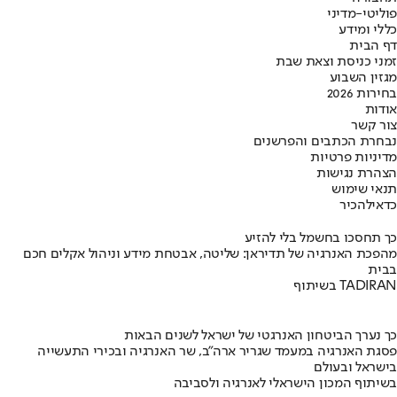
פוליטי-מדיני
כללי ומידע
דף הבית
זמני כניסת וצאת שבת
מגזין השבוע
בחירות 2026
אודות
צור קשר
נבחרת הכתבים והפרשנים
מדיניות פרטיות
הצהרת נגישות
תנאי שימוש
כדאי
להכיר
כך תחסכו בחשמל בלי להזיע
מהפכת האנרגיה של תדיראן: שליטה, אבטחת מידע וניהול אקלים חכם
בבית
בשיתוף TADIRAN
כך נערך הביטחון האנרגטי של ישראל לשנים הבאות
פסגת האנרגיה במעמד שגריר ארה"ב, שר האנרגיה ובכירי התעשייה
בישראל ובעולם
בשיתוף המכון הישראלי לאנרגיה ולסביבה