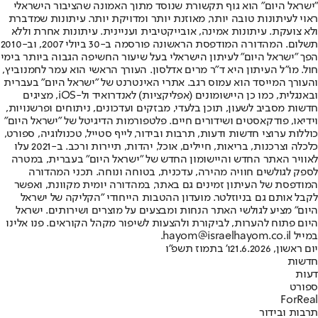
"ישראל היום" הוא גוף תקשורת שנוסד מתוך האמונה שהציבור הישראלי
ראוי לעיתונות טובה יותר, מאוזנת יותר ומדויקת יותר. עיתונות שמדברת
ולא צועקת. עיתונות אמינה, אובייקטיבית ועניינית. עיתונות אחרת וללא
תשלום. המהדורה המודפסת הראשונה פורסמה ב-30 ביולי 2007, וב-2010
הפך "ישראל היום" לעיתון הישראלי בעל שיעור החשיפה הגבוה ביותר בימי
חול. מו"ל העיתון היא ד"ר מרים אדלסון. העורך הראשי הוא עמר לחמנוביץ,
והעורך המייסד הוא עמוס רגב. אתרי האינטרנט של "ישראל היום" בעברית
ובאנגלית, כמו כן היישומונים (אפליקציות) לאנדרואיד ול-iOS, מציגים
חדשות מסביב לשעון, תוכן בלעדי, מבזקים ועדכונים, ניתוחים ופרשנויות,
וידיאו, פודקאסטים ושידורים חיים. פלטפורמות הדיגיטל של "ישראל היום"
כוללות ערוצי חדשות ודעות, תרבות ובידור, לייף סטייל, טכנולוגיה, ספורט,
כלכלה וצרכנות, בריאות, חיילים, אוכל, יהדות, תיירות ורכב. ב-2021 עלו
לאוויר האתר החדש והיישומון החדש של "ישראל היום" בעברית, במטרה
לספק לגולשים חוויה מהירה, עדכנית, בטוחה ונוחה. תכני המהדורה
המודפסת של העיתון זמינים גם באתר, במהדורה יומית מקוונת, ואפשר
לקבל אותם גם בניוזלטר. מועדון ההטבות הייחודי "הקליקה של ישראל
היום" מציע לגולשי האתר הנחות ומבצעים על מוצרים ושירותים. ישראל
היום פתוח להערות, לביקורת ולהצעות לשיפור מקהל הקוראים. פנו אלינו
במייל hayom@israelhayom.co.il.
יום ראשון, 21.6.2026
ו' בתמוז תשפ"ו
חדשות
דעות
ספורט
ForReal
תרבות ובידור