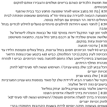
את חמשת הלכודים כשהם בריאים ושלמים והעבירו אותם למקום
מבטחים.
8:51 |
בת 50 במצב אנוש לאחר שנפגעה מחפץ כבד בבית שהוצף
הפצועה הובאה לחבירה עם צוותי מד"א במחסום שועאפט ופונתה לבית
החולים הדסה הר הצופים עם חבלות בגופה.
8:39 | לוחמי האש ויחידות לחילוצים מיוחדים פועלים לחילוץ לכודים בנחל
ענבה
לפני זמן קצר התקבל דיווח במוקד 102 של כבאות והצלה לישראל על
שלושה אנשים שנלכדו על גג רכבם בתוך נחל ענבה, כתוצאה משיטפון
וזרימות עזות במקום.
8:35 | עדכוני תנועה
כביש 90 לשני הכיוונים חסום בנחל ערוגות, בנחל צאלים ומצומת הלידו עד
הכניסה לעין בוקק (כיכר המלונות). כביש 463 בקטע שבין צומת הדואר
שבמערב בנימין ליישוב נעלה נחסם לתנועה בשני הכיוונים. כביש 1 למזרח
מנהרת מחלף הזיתים.
הכל צבוע לבן: שלג בגוש עציון// השימוש נעשה לפי סעיף 27א' לחוק
זכויות יוצרים
8:22 | שלג בגוש עציון
הקור של הסערה הביא לירידת שלג קל מאוד בפסגות גוש עציון המערביות
בישובים נווה דניאל ואלעזר.
היישוב אלעזר בגוש עציון,צילום: יצחק גמליאל
8:20 | המנהרות בדרך למעלה אדומים הוצפו
המנהרה בדרך למעלה אדומים מוצפת//השימוש נעשה לפי סעיף 27א'
לחוק זכויות יוצרים
גשמים בעוצמה חזקה יוסיפו לרדת בשעות הקרובות ויתמקדו בהרי