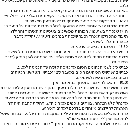
שעות בלבד. בקיבוץ צובה ירדו 95 מ"מ ובקיבוץ משואות יצחק שבלכיש 90
מ"מ.
בעקבות הגשמים הרבים הנחלים שורק ולכיש זרמו בספיקות חריגות
ביותר שלא נרשמו בהם מאז אירועי הגשם הקיצוניים ב2013/14 ו-1991/92
17:20 | הסריקות אחר הנער שנסחף בנחל מודיעין ממשיכות
צוותי הרפואה של איחוד הצלה הוזעקו לנחל בעקבות הדיווח על הנער בן
ה-17 שנסחף בשיטפון. הכוחות ממשיכים בניסיונות האיתור והחילוץ.
תיעוד מהסריקות אחר הנער שנסחף בנחל מודיעין // יחידת להבה,
כבאות והצלה לישראל
15:50 | חסימות כבישים עדכניות
כביש 90 חסום: לשני הכיוונים בנחל ערוגות, לשני הכיוונים בנחל צאלים
ולשני הכיוונים חסום לתנועה מצומת הלידו עד הכניסה לעין בוקק (כיכר
המלונות).
כביש 375 לשני הכיוונים חסום מהכניסה לזנוח עד הכניסה למטע.
כביש 3712 לשני הכיוונים חסום במעבר ניצן וכביש 3711 לשני הכיוונים
חסום בכביש הגישה לשתולים.
15:45 | חשש לחיי נער שנסחף בנחל מודיעין
ישנו חשש לחיי נער שנסחף בנחל מודיעין, סמוך לעיר מודיעין עילית, לוחמי
האש סורקים את תוואי הנחל. על פי הדיווח הראשוני שני נערים נסחפו
בשיטפון בנחל, ואחד מהם הצליח לצאת. הנער סיפר כי חברו ניסה לצאת
מהנחל, ללא הצלחה. צוותים נוספים ממחוז יו"ש, ויחידת להבה היחידה
הארצית לחילוצים מיוחדים בדרכם למקום האירוע.
כוחות פועלים בשעה זו במודיעין עילית בעקבות דיווח על נער כבן 16 שנפל
לנחל מודיעין // תיעוד מבצעי מד"א
סגן טפסר שלומי הרוש מפקד מרחב בנימין: "מדובר באירוע מורכב בו אנו