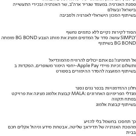
פסגת האנרגיה במעמד שגריר ארה"ב, שר האנרגיה ובכירי התעשייה
בישראל ובעולם
בשיתוף המכון הישראלי לאנרגיה ולסביבה
הסוד לקירות נקיים ללא כתמים נחשף
מומחה BG BOND עושה סדר על המדפים ומציג את מותג הצבע SIMPLY
בשיתוף BG BOND
אל תחמיצו! גם אתם יכולים להרוויח מהמונדיאל
יחסי הימור משופרים, הפקדות ב-Apple Pay ותשלום זכיות מיידי
בשיתוף המועצה להסדר ההימורים בספורט
חלון ההזדמנויות בכפר גנים נסגר
קבוצת אלמוג מציגה את פרויקט MALA: מגדלי הפרימיום האחרונים
בפתח תקווה
בשיתוף קבוצת אלמוג
כך תחסכו בחשמל בלי להזיע
מהפכת האנרגיה של תדיראן: שליטה, אבטחת מידע וניהול אקלים חכם
בבית