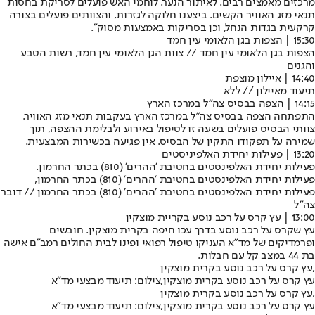
מרכזים מאמצים רבים. לאיתור הנער. לוחמי האש פועלים לסריקת בחסות
תנאי מזג האוויר הקשים. ביצענו חלוקה לגזרות, והצוותים פועלים בצורה
קרקעית בגדות הנחל, וכן בסריקות באמצעות מסוק".
15:30 | הצפות בגן הלאומי עין חמד
הצפות בגן הלאומי עין חמד // צוות הגן הלאומי עין חמד, רשות הטבע
והגנים
14:40 | איילון מוצפת
תיעוד מאיילון // ללא
14:15 | הצפה בבסיס צה"ל במרכז הארץ
התפתחה הצפה בבסיס צה"ל במרכז הארץ בעקבות תנאי מזג האוויר.
צוותי הבסיס פועלים בשעה זו לטיפול באירוע ולבלימת ההצפה, תוך
שמירה על תפקודו התקין של הבסיס. אין פגיעה בכשירות המבצעית.
13:20 | פעילות יחידת האלפיניסטים
פעילות יחידת האלפינסטים בחטיבת 'ההרים' (810) בכתר החרמון.
פעילות יחידת האלפינסטים בחטיבת ׳ההרים׳ (810) בכתר החרמון,
פעילות יחידת האלפינסטים בחטיבת ׳ההרים׳ (810) בכתר החרמון // דובר
צה"ל
13:00 | עץ קרס על רכב נוסע בקריית מוצקין
עץ שקרס על רכב נוסע בדרך עכו חיפה בקרית מוצקין. חובשים
ופרמדיקים של מד"א העניקו טיפול רפואי ופינו לבית החולים רמב"ם אישה
בת 44 במצב קל עם חבלות.
עץ קרס על רכב נוסע בקרית מוצקין,
עץ קרס על רכב נוסע בקרית מוצקין,צילום: תיעוד מבצעי מד"א
עץ קרס על רכב נוסע בקרית מוצקין,
עץ קרס על רכב נוסע בקרית מוצקין,צילום: תיעוד מבצעי מד"א