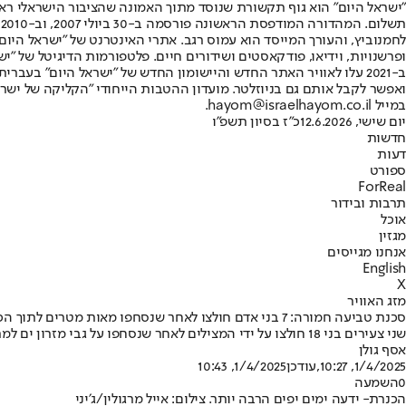
"ישראל היום" הוא גוף תקשורת שנוסד מתוך האמונה שהציבור הישראלי ראוי 
ת
ופרשנויות, וידיאו, פודקאסטים ושידורים חיים. פלטפורמות הדיגיטל של "ישרא
ב-2021 עלו לאוויר האתר החדש והיישומון החדש של "ישראל היום" בע
ואפשר לקבל אותם גם בניוזלטר. מועדון ההטבות הייחודי "הקליקה של ישרא
במייל hayom@israelhayom.co.il.
יום שישי, 12.6.2026
כ"ז בסיון תשפ"ו
חדשות
דעות
ספורט
ForReal
תרבות ובידור
אוכל
מגזין
אנחנו מגייסים
English
X
מזג האוויר
סכנת טביעה חמורה: 7 בני אדם חולצו לאחר שנסחפו מאות מטרים לתוך הכנרת
שני צעירים בני 18 חולצו על ידי המצילים לאחר שנסחפו על גבי מזרון ים למרחק של מעל 300 מטר מהחוף • ילד נוסף נסחף לתוך הימה לאחר שהשתכשך בין הסלעים
אסף גולן
1/4/2025, 10:27
,עודכן
1/4/2025, 10:43
0
השמעה
הכנרת- ידעה ימים יפים הרבה יותר. צילום: אייל מרגולין/ג׳יני