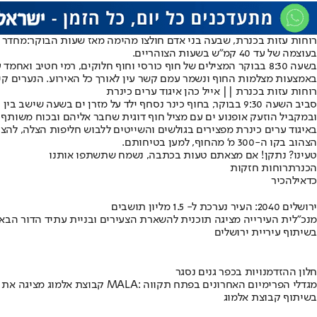
רוחות עזות בכנרת, שבעה בני אדם חולצו מהימה מאז שעות הבוקר:
בעוצמה של עד 40 קמ"ש בשעות הצוהריים.
באמצעות מצלמות החוף ונשמר עמם קשר עין לאורך כל האירוע. הנערים קיבלו
רוחות עזות בכנרת || אייל כהן איגוד ערים כינרת
ובמקביל הוזעק אופנוע ים עם מציל חוף דוגית שחבר אליהם ובכוח משותף חי
באיגוד ערים כינרת מפצירים בגולשים והשייטים ללבוש חליפות הצלה, להצטי
הצהוב בקו ה-300 מ' מהחוף, למען בטיחותם.
טעינו? נתקן! אם מצאתם טעות בכתבה, נשמח שתשתפו אותנו
הכנרת
רוחות חזקות
כדאי
להכיר
ירושלים 2040: העיר נערכת ל- 1.5 מליון תושבים
מנכ"לית העירייה מציגה תוכנית להשארת הצעירים ובניית עתיד הדור הבא
בשיתוף עיריית ירושלים
חלון ההזדמנויות בכפר גנים נסגר
קבוצת אלמוג מציגה את פרויקט MALA: מגדלי הפרימיום האחרונים בפתח תקווה
בשיתוף קבוצת אלמוג