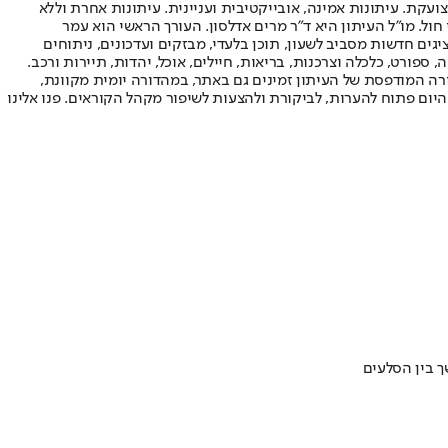
ועקת. עיתונות אמינה, אובייקטיבית ועניינית. עיתונות אחרת וללא
עור החשיפה הגבוה ביותר בימי חול. מו"ל העיתון היא ד"ר מרים אדלסון. העורך הראשי הוא עמר
 והעורך המייסד הוא עמוס רגב. אתרי האינטרנט של "ישראל היום" בעברית ובאנגלית, כמו כן היישומונים (אפליקציות) לאנדרואיד ול-iOS, מציגים חדשות מסביב לשעון, תוכן בלעדי, מבזקים ועדכונים, ניתוחים
, ספורט, כלכלה וצרכנות, בריאות, חיילים, אוכל, יהדות, תיירות ורכב.
דורה המודפסת של העיתון זמינים גם באתר, במהדורה יומית מקוונת,
היום פתוח להערות, לביקורת ולהצעות לשיפור מקהל הקוראים. פנו אלינו