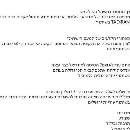
כך תחסכו בחשמל בלי להזיע
מהפכת האנרגיה של תדיראן: שליטה, אבטחת מידע וניהול אקלים חכם בבי
בשיתוף TADIRAN
מאחורי הקלעים של הטעם הישראלי
איך אסם הפכה את תקופת הצנע והמחסור הקשה של שנות ה-40 למותג לאומי?
בשיתוף אסם
אתם עוד לא שם? הטיסה למונדיאל כבר יצאה
יונדאי לוקחת אתכם לבמה הכי גדולה בעולם
בשיתוף יונדאי מבית כלמוביל
ירושלים 2040: העיר נערכת ל- 1.5 מליון תושבים
מנכ"לית העירייה מציגה תוכנית להשארת הצעירים ובניית עתיד הדור הבא
בשיתוף עיריית ירושלים
מדורים
ספורט
תרבות ובידור
לייף סטייל