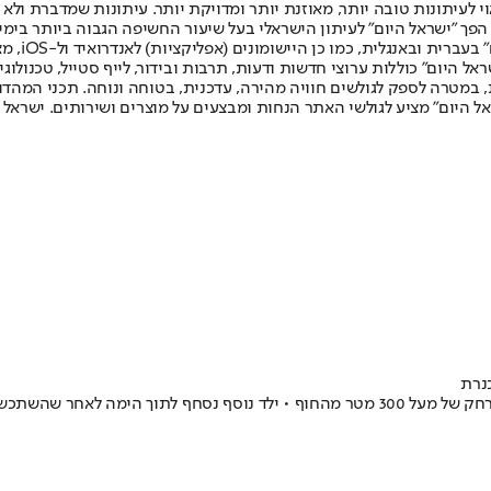
לעיתונות טובה יותר, מאוזנת יותר ומדויקת יותר. עיתונות שמדברת ולא צ
שלום. המהדורה המודפסת הראשונה פורסמה ב-30 ביולי 2007, וב-2010 הפך "ישראל היום" לעיתון הישראלי בעל שי
לחמנוביץ,
ל היום" כוללות ערוצי חדשות ודעות, תרבות ובידור, לייף סטייל, טכנולוגיה
ברית, במטרה לספק לגולשים חוויה מהירה, עדכנית, בטוחה ונוחה. תכני המה
ל היום" מציע לגולשי האתר הנחות ומבצעים על מוצרים ושירותים. ישראל 