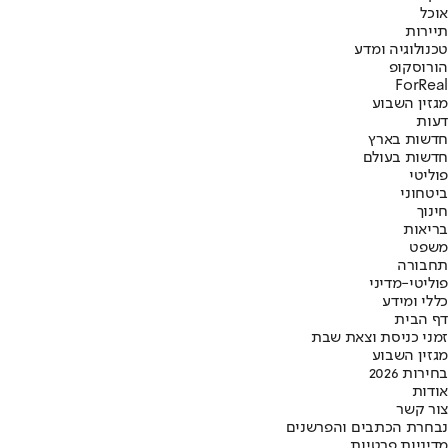
אוכל
תיירות
טכנולוגיה ומדע
הורוסקופ
ForReal
מגזין השבוע
דעות
חדשות בארץ
חדשות בעולם
פוליטי
ביטחוני
חינוך
בריאות
משפט
תחבורה
פוליטי-מדיני
כללי ומידע
דף הבית
זמני כניסת וצאת שבת
מגזין השבוע
בחירות 2026
אודות
צור קשר
נבחרת הכתבים והפרשנים
מדיניות פרטיות