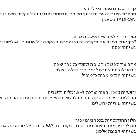
כך תחסכו בחשמל בלי להזיע
מהפכת האנרגיה של תדיראן: שליטה, אבטחת מידע וניהול אקלים חכם בבי
בשיתוף TADIRAN
מאחורי הקלעים של הטעם הישראלי
איך אסם הפכה את תקופת הצנע והמחסור הקשה של שנות ה-40 למותג לאומי?
בשיתוף אסם
אתם עוד לא שם? הטיסה למונדיאל כבר יצאה
יונדאי לוקחת אתכם לבמה הכי גדולה בעולם
בשיתוף יונדאי מבית כלמוביל
ירושלים 2040: העיר נערכת ל- 1.5 מליון תושבים
מנכ"לית העירייה מציגה תוכנית להשארת הצעירים ובניית עתיד הדור הבא
בשיתוף עיריית ירושלים
חלון ההזדמנויות בכפר גנים נסגר
קבוצת אלמוג מציגה את פרויקט MALA: מגדלי הפרימיום האחרונים בפתח תקווה
בשיתוף קבוצת אלמוג