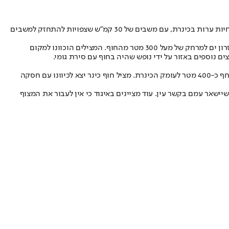
מחדר הבקרה של איגוד ערים כינרת נמסר כי הבוקר (שלישי) מנשבות רוחות מזרחיות ערות בכינרת, עם משבים של 30 קמ"ש שצפויות להתחזק למשבים
בשעה 8:30 בבוקר המצילים של חוף כורסי וחוף חלוקים, רמי חטיב ואחמד עומאר, יצאו עם שני אופנועי ים לחילוץ שני צעירים בני 18 שנסחפו על גבי מזרון ים למרחק של מעל 300 מטר מהחוף. המצילים הוכוונו למקום
ם נוספים באזור על ידי נופש שהיה בחוף עם סירת גומי.
סביב השעה 9:30 בבוקר, בחוף כינר נסחף ילד על מזרן ים בשעה שישב בין הסלעים והשתכשך במים, כאשר התחילה לנשב רוח מזרחית חזקה והוא נסחף כ-400 מטר לעומק הכינרת. מציל חוף כינר יצא לכיוונו עם חסקה
יישאר עמם בקשר עין. עוד מציינים באיגוד כי אין לעבור את המצוף