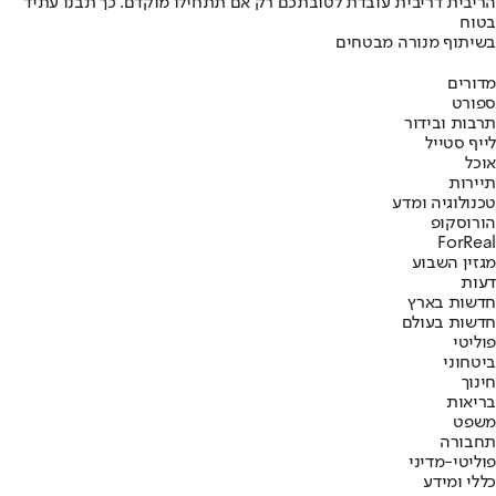
הריבית דריבית עובדת לטובתכם רק אם תתחילו מוקדם. כך תבנו עתיד
בטוח
בשיתוף מנורה מבטחים
מדורים
ספורט
תרבות ובידור
לייף סטייל
אוכל
תיירות
טכנולוגיה ומדע
הורוסקופ
ForReal
מגזין השבוע
דעות
חדשות בארץ
חדשות בעולם
פוליטי
ביטחוני
חינוך
בריאות
משפט
תחבורה
פוליטי-מדיני
כללי ומידע