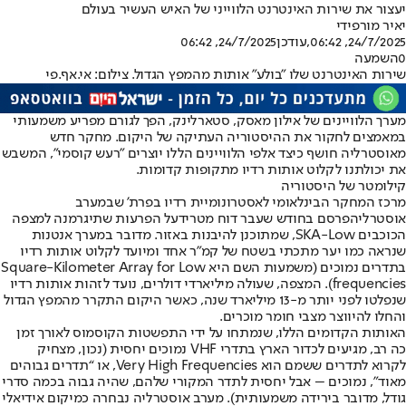
יעצור את שירות האינטרנט הלווייני של האיש העשיר בעולם
יאיר מור
פידי
24/7/2025, 06:42
,עודכן
24/7/2025, 06:42
0
השמעה
שירות האינטרנט שלו "בולע" אותות מהמפץ הגדול. צילום: אי.אף.פי
מערך הלוויינים של אילון מאסק, סטארלינק, הפך לגורם מפריע משמעותי
במאמצים לחקור את ההיסטוריה העתיקה של היקום. מחקר חדש
מאוסטרליה חושף כיצד אלפי הלוויינים הללו יוצרים "רעש קוסמי", המשבש
את יכולתנו לקלוט אותות רדיו מתקופות קדומות.
קילומטר של היסטוריה
מרכז המחקר הבינלאומי לאסטרונומיית רדיו בפרת' שבמערב
אוסטרליה
פרסם בחודש שעבר דוח מטריד
על הפרעות שתיגרמנה למצפה
הכוכבים SKA-Low, שמתוכנן להיבנות באזור. מדובר במערך אנטנות
שנראה כמו יער מתכתי בשטח של קמ"ר אחד ומיועד לקלוט אותות רדיו
בתדרים נמוכים (משמעות השם היא Square-Kilometer Array for Low
frequencies). המצפה, שעולה מיליארדי דולרים, נועד לזהות אותות רדיו
שנפלטו לפני יותר מ-13 מיליארד שנה, כאשר היקום התקרר מהמפץ הגדול
והחלו להיווצר מצבי חומר מוכרים.
האותות הקדומים הללו, שנמתחו על ידי התפשטות הקוסמוס לאורך זמן
כה רב, מגיעים לכדור הארץ בתדרי VHF נמוכים יחסית (נכון, מצחיק
לקרוא לתדרים ששמם הוא Very High Frequencies, או “תדרים גבוהים
מאוד”, נמוכים – אבל יחסית לתדר המקורי שלהם, שהיה גבוה בכמה סדרי
גודל, מדובר בירידה משמעותית). מערב אוסטרליה נבחרה כמיקום אידיאלי