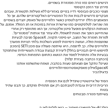
רגישים רואים כמו נורה מסנוורת בשמיים.
מירוץ נגד הזמן הקוסמי
מצפי כוכבים מבוססי רדיו בנויים באזורים ללא פעילות תקשורת, שבהם
מבקרים נדרשים לכבות את כל המכשירים האלקטרוניים שלהם. אך כל
המאמצים הללו יורדים לטמיון כאשר הלוויינים של מאסק יוצרים בשמיים
מה שנראה לטלסקופים כמו שרשרת אורות בסוכות או חג המולד. אמנם, על
האותות הנקלטים מופעל סינון אלקטרוני, אך הוא מתווסף רק אחרי
שהחיישן הופך את האות לחשמלי, ולא עוזר נגד אותות "מסנוורים".
למרות חומרת של המצב, יש סימני תקווה. SpaceX מגיבה לבעיות
שמוצפות מולה, ועושה ניסיונות למנוע השלכות בלתי רצויות ממערך
הלוויינים שלה. כך, לדוגמה, היא שיתפה פעולה עם מכון SETI (המכון
לחיפוש חיים תבוניים בחלל) ליצירת קבוצת עבודה תעשייתית שתתמקד
בבעיות אלה ותתחיל למסד את הנושא כתחום התמחות הנדסי.
(הכתבה נכתבה בעזרת קלוד)
טעינו? נתקן! אם מצאתם טעות בכתבה, נשמח שתשתפו אותנו
SpaceX
אילון מאסק
אסטרונומיה
לוויינים
כדאי
להכיר
הסוד של איינשטיין שיגדיל לכם את הפנסיה
הריבית דריבית עובדת לטובתכם רק אם תתחילו מוקדם. כך תבנו עתיד
בטוח
בשיתוף מנורה מבטחים
אל תישארו מאחור – בואו לגלות לאן ה-AI הולך