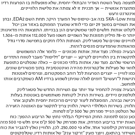
למצפה בשל השטח האדיר והבתולי יחסית, שלא מופעלות בו הפרעות רדיו
מתוצרת אנושית – אך תכנית זו לא צפתה את פלישת הלוויינים.
אינטרנט ורעש
צוות SKA-Low בנה אב-טיפוס של המערך היקר, תחת השם EDA2, ובחן
את השמיים במשך 29 יום כדי לוודא שמערך הממוקם באזור אכן יכול
לקלוט אותות חלשים לפני שמשקיעים הון בבנייתו. התוצאות היו מדאיגות:
יותר מ-78 מיליון תמונות של השמיים חשפו מעל 112,000 אותות מ-1,506
לוויינים שונים של סטארלינק. האותות הללו חזקים בחמישה סדרי גודל
מהאותות שהמדענים מנסים לזהות.
הבעיה כפולה: מצד אחד, אותות מכוונים – כלומר אלה המשמשים
לתקשורת בין הלוויינים לקרקע – יוצרים "דליפות" מעבר לטווח התדרים
הרשמי שלהם. מצד שני, אותות בלתי מכוונים – כאלה שנפלטים כתופעת
לוואי של פעילות אלקטרונית מהירה ואינטנסיבית בתוך מכשירים שונים,
כמו לוויין – יוצרים הפרעות לכל רוחב הספקטרום, וגורמים לאנטנות
רגישות ל"רעשים" דומים לאלה שניתן לשמוע ברדיו AM כשמקרבים אותו
למחשב.
הבעיה צפויה להחמיר עוד יותר עם השירות החדש של סטארלינק
לטלפונים ניידים. בשירות הרגיל, לקוחות משתמשים באנטנות בעלות
רכישה גבוהה, המסוגלות ליצור קרניים מרוכזות יחסית ולעקוב אחר
הלווין. בשירות הסלולרי הישיר, הלווין צריך לתקשר עם האנטנה הזעירה
של הטלפון הנייד ממרחק של 500 ק"מ לפחות.
כאן נכנס לתמונה החוק הפיזיקלי הבלתי נחוץ של הריבוע ההפוך: כוח
האות יורד בריבוע המרחק. אות ממרחק של 500 ק"מ אינו חלש פי 500 מזה
שבמרחק קילומטר אחד, אלא פי 250,000. לכן, הלוויין נאלץ להגביר את כוח
השידור בהתאם, ויוצר מעין "זרקור ענק" של אותות רדיו, שטלסקופים