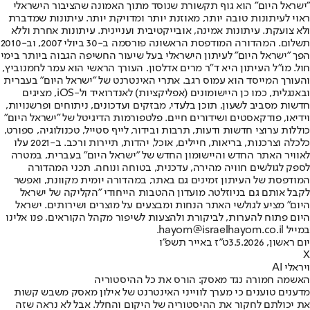
"ישראל היום" הוא גוף תקשורת שנוסד מתוך האמונה שהציבור הישראלי
ראוי לעיתונות טובה יותר, מאוזנת יותר ומדויקת יותר. עיתונות שמדברת
ולא צועקת. עיתונות אמינה, אובייקטיבית ועניינית. עיתונות אחרת וללא
תשלום. המהדורה המודפסת הראשונה פורסמה ב-30 ביולי 2007, וב-2010
הפך "ישראל היום" לעיתון הישראלי בעל שיעור החשיפה הגבוה ביותר בימי
חול. מו"ל העיתון היא ד"ר מרים אדלסון. העורך הראשי הוא עמר לחמנוביץ,
והעורך המייסד הוא עמוס רגב. אתרי האינטרנט של "ישראל היום" בעברית
ובאנגלית, כמו כן היישומונים (אפליקציות) לאנדרואיד ול-iOS, מציגים
חדשות מסביב לשעון, תוכן בלעדי, מבזקים ועדכונים, ניתוחים ופרשנויות,
וידיאו, פודקאסטים ושידורים חיים. פלטפורמות הדיגיטל של "ישראל היום"
כוללות ערוצי חדשות ודעות, תרבות ובידור, לייף סטייל, טכנולוגיה, ספורט,
כלכלה וצרכנות, בריאות, חיילים, אוכל, יהדות, תיירות ורכב. ב-2021 עלו
לאוויר האתר החדש והיישומון החדש של "ישראל היום" בעברית, במטרה
לספק לגולשים חוויה מהירה, עדכנית, בטוחה ונוחה. תכני המהדורה
המודפסת של העיתון זמינים גם באתר, במהדורה יומית מקוונת, ואפשר
לקבל אותם גם בניוזלטר. מועדון ההטבות הייחודי "הקליקה של ישראל
היום" מציע לגולשי האתר הנחות ומבצעים על מוצרים ושירותים. ישראל
היום פתוח להערות, לביקורת ולהצעות לשיפור מקהל הקוראים. פנו אלינו
במייל hayom@israelhayom.co.il.
יום ראשון, 3.5.2026
ט"ז באייר תשפ"ו
X
ויראלי AI
האשמה חמורה נגד מאסק: הורס את כל ההיסטוריה
מדענים טוענים כי מערך לווייני האינטרנט של אילון מאסק משבש קשות
את יכולתם לחקור את ההיסטוריה של היקום והחלל. אבל לא נראה שזה