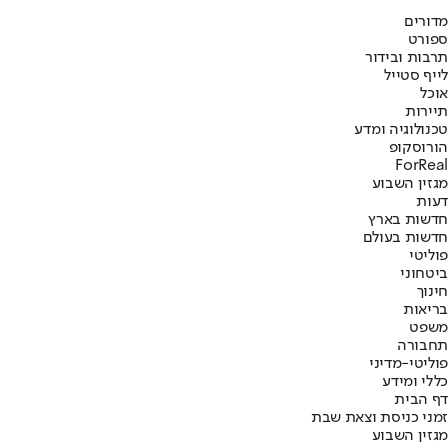
מדורים
ספורט
תרבות ובידור
לייף סטייל
אוכל
תיירות
טכנולוגיה ומדע
הורוסקופ
ForReal
מגזין השבוע
דעות
חדשות בארץ
חדשות בעולם
פוליטי
ביטחוני
חינוך
בריאות
משפט
תחבורה
פוליטי-מדיני
כללי ומידע
דף הבית
זמני כניסת וצאת שבת
מגזין השבוע