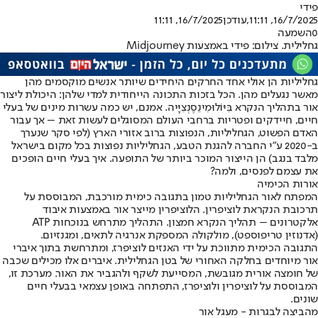
פידי
16/7/2025, 11:11
,עודכן
16/7/2025, 11:11
0
השמעה
גחלילית. צילום: פידי באמצעות Midjourney
גחליליות הן אולי אחד החרקים היחידים שיותר אנשים מוקסמים מהן
מאשר נגעלים מהן. הכל בזכות התכונה הייחודית למדי שלהן: היכולת ליצור
אור בתהליך הנקרא בִּיּוֹלוּמִינֵסֶנְצִיָּיה. אמנם, יש כמה עשרות מינים של בעלי
חיים, חיידקים ופטריות ברחבי העולם המסוגלים לעשות זאת – אך עבור
האדם הפשוט, הגחליליות, הנפוצות ברוב אזורי הארץ (לפי סקר שנערך
ב-2020 ע"י החברה להגנת הטבע, הגחליליות נפוצות בכל מקום בישראל
מלבד בנגב) הן הייצור המוכר ביותר של התופעה. איך בעלי חיים הופכים
את עצמם לפנסים, ולמה?
אורות הכימיה
המפתח לאור הגחליליות טמון בתגובה כימית מורכבת, המבוססת על
תרכובת הנקראת לוציפרין. הלוציפרין מייצר אור באמצעות איבוד
אלקטרונים – תהליך הנקרא חמצון. התהליך מתרחש בנוכחות ATP
(אדנוזין טריפוספט), מולקולה המספקת אנרגיה לתאים, ומגנזיום.
התגובה הכימית מתווכת על ידי האנזים לוציפרז, ומתרחשת בתוך איברי
אור מיוחדים בחלקה האחורי של בטן הגחלילית. איברים אלו מכילים שכבה
של חומצה אורית מגובשת, המסייעת לשקף ולהגביר את האור. מערכת זו,
המבוססת על לוציפרין ולוציפרז, התפתחה באופן עצמאי בבעלי חיים
שונים.
מהביצה לבגרות - מעגל אור