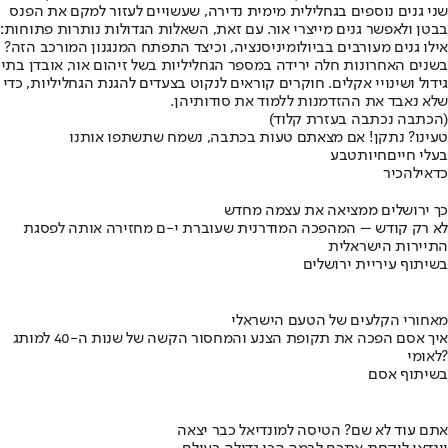
שני גנים נוספים בגחלילית מימית נדירה, שעשויים לעזור למקם את הפנס
בבטן ולאפשר גנים מייצרי אור. עם זאת, השאלות הגדולות נותרות פתוחות:
אילו גנים מעורבים בביולומיניסנציה, וכיצד התפתח המנגנון המורכב הזה?
בשנים האחרונות חלה ירידה במספר הגחליליות בשל זיהום אור, אובדן בתי
גידול ושינויי אקלים. חוקרים קוראים לנקוט בצעדים להגנת הגחליליות, כדי
שלא נאבד את ההזדמנות ללמוד את סודותיהן.
(הכתבה נכתבה בעזרת קלוד)
טעינו? נתקן! אם מצאתם טעות בכתבה, נשמח שתשתפו אותנו
בעלי חיים
חיות
טבע
כדאי
להכיר
כך ירושלים ממציאה את עצמה מחדש
לא רק קודש – המהפכה המודרנית שעוברת י-ם מחזירה אותה לפסגת
התיירות הישראלית
בשיתוף עיריית ירושלים
מאחורי הקלעים של הטעם הישראלי
איך אסם הפכה את תקופת הצנע והמחסור הקשה של שנות ה-40 למותג
לאומי?
בשיתוף אסם
אתם עוד לא שם? הטיסה למונדיאל כבר יצאה