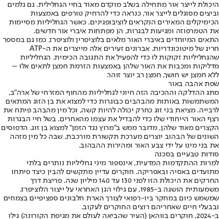
היכולת לייצר אור מתחילה בשלב מוקדם מאוד בחיי הגחלילית. גם גלמים
וביצים מסוגלים לייצר אור, כנראה כדי להרחיק טורפים באמצעות
הכימיקלים המאירים הנקראים לוציבופגינים. כאשר הגחליליות מסיימות
את הטמרפוזה ומגיעות לבגרות, הן מפתחות איברי אור חדשים.
התאים המיוחדים באיברי האור מלאים בלוציפרין ולוציפרז, כמו גם במספר
חריג של מיטוכונדריות. אברונים זעירים אלה מייצרים את ה-ATP
שהגחליליות זקוקות לו כדי להפעיל את התגובה הכימית. הגחליליות
מדליקות ומכבות את האור שלהן באמצעות הזרמת חמצן לתאים אלו –
ללא חמצן יש חושך, חמצן רב יוצר זוהר.
שפת אהבה באור
מתג ההדלקה וההכיבה הזה חיוני לגחליליות מהחוף המזרחי של ארה"ב,
המשתמשות באותות מהבהבים כבוגרות כדי למצוא את בן הזוג המתאים
לרבייה. מציאת בני זוג כחרק יכולה להיות קשה, וכל מין מהבהב פיתח את
רצף האור הייחודי שלו כדי להבדיל את עצמו מהאחרים. בשל חיי הבגרות
הקצרים מאוד שלהן, מדובר ממש ב"מרוץ נגד הזמן" למצוא בן זוג. הדפוסים
השונים של הבהוב יוצרים מערכת תקשורת מורכבת, שבה כל מין מזהה
את בני מינו על ידי צבע האור ומהירות ההבהוב.
סודות טבעיים בסכנה
למרות ההתקדמות המדעית, אינספור מיני גחליליות נותרים בלתי
מתועדים באסיה ובאפריקה. חוקרים עדיין מתקשים להבין כיצד פיתחו
החרקים את היכולת הזו לפני 130 עד 140 מיליון שנה. פריצת דרך
משמעותית הושגה ב-1985, עם גילוי הגן האחראי על ייצור הלוציפרז,
שמשמש כיום במחקר ביו-רפואי לצורך הארת חלבונים ספציפיים בצמחים
ובבעלי חיים שאחריהם רוצים החוקרים לעקוב.
ב-2024, חוקרים בווהאן (העיר שהביאה לעולם את מגיפת הקורונה) גילו