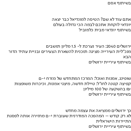
בשיתוף אסם
אתם עוד לא שם? הטיסה למונדיאל כבר יצאה
יונדאי לוקחת אתכם לבמה הכי גדולה בעולם
בשיתוף יונדאי מבית כלמוביל
ירושלים 2040: העיר נערכת ל- 1.5 מליון תושבים
מנכ"לית העירייה מציגה תוכנית להשארת הצעירים ובניית עתיד הדור
הבא
בשיתוף עיריית ירושלים
שופינג, אמנות ואוכל: המרכז המתחדש של מזרח י-ם
קפיצה קטנה לחו"ל: טיילת חדשה, מיצגי אמנות, וכיכרות משופצות
בהשקעה של 100 מיליון ₪
בשיתוף עיריית ירושלים
כך ירושלים ממציאה את עצמה מחדש
לא רק קודש – המהפכה המודרנית שעוברת י-ם מחזירה אותה לפסגת
התיירות הישראלית
בשיתוף עיריית ירושלים