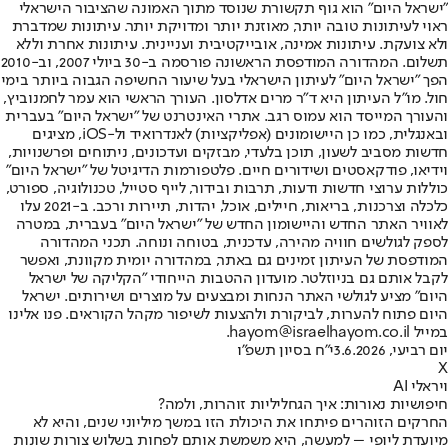
"ישראל היום" הוא גוף תקשורת שנוסד מתוך האמונה שהציבור הישראלי
ראוי לעיתונות טובה יותר, מאוזנת יותר ומדויקת יותר. עיתונות שמדברת
ולא צועקת. עיתונות אמינה, אובייקטיבית ועניינית. עיתונות אחרת וללא
תשלום. המהדורה המודפסת הראשונה פורסמה ב-30 ביולי 2007, וב-2010
הפך "ישראל היום" לעיתון הישראלי בעל שיעור החשיפה הגבוה ביותר בימי
חול. מו"ל העיתון היא ד"ר מרים אדלסון. העורך הראשי הוא עמר לחמנוביץ,
והעורך המייסד הוא עמוס רגב. אתרי האינטרנט של "ישראל היום" בעברית
ובאנגלית, כמו כן היישומונים (אפליקציות) לאנדרואיד ול-iOS, מציגים
חדשות מסביב לשעון, תוכן בלעדי, מבזקים ועדכונים, ניתוחים ופרשנויות,
וידיאו, פודקאסטים ושידורים חיים. פלטפורמות הדיגיטל של "ישראל היום"
כוללות ערוצי חדשות ודעות, תרבות ובידור, לייף סטייל, טכנולוגיה, ספורט,
כלכלה וצרכנות, בריאות, חיילים, אוכל, יהדות, תיירות ורכב. ב-2021 עלו
לאוויר האתר החדש והיישומון החדש של "ישראל היום" בעברית, במטרה
לספק לגולשים חוויה מהירה, עדכנית, בטוחה ונוחה. תכני המהדורה
המודפסת של העיתון זמינים גם באתר, במהדורה יומית מקוונת, ואפשר
לקבל אותם גם בניוזלטר. מועדון ההטבות הייחודי "הקליקה של ישראל
היום" מציע לגולשי האתר הנחות ומבצעים על מוצרים ושירותים. ישראל
היום פתוח להערות, לביקורת ולהצעות לשיפור מקהל הקוראים. פנו אלינו
במייל hayom@israelhayom.co.il.
יום רביעי, 3.6.2026
י"ח בסיון תשפ"ו
X
ויראלי AI
חיפושיות נאורות: איך הגחליליות זוהרות, ולמה?
החרקים הזוהרים פיתחו את היכולת הזו במשך מיליוני שנים, והיא לא
מיועדת ליופי – למעשה, היא משמשת אותם לפחות בשלוש צורות שונות