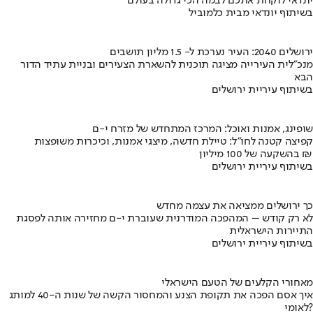
יונדאי לוקחת אתכם לבמה הכי גדולה בעולם
בשיתוף יונדאי מבית כלמוביל
ירושלים 2040: העיר נערכת ל- 1.5 מליון תושבים
מנכ"לית העירייה מציגה תוכנית להשארת הצעירים ובניית עתיד הדור
הבא
בשיתוף עיריית ירושלים
שופינג, אמנות ואוכל: המרכז המתחדש של מזרח י-ם
קפיצה קטנה לחו"ל: טיילת חדשה, מיצגי אמנות, וכיכרות משופצות
בהשקעה של 100 מיליון ₪
בשיתוף עיריית ירושלים
כך ירושלים ממציאה את עצמה מחדש
לא רק קודש – המהפכה המודרנית שעוברת י-ם מחזירה אותה לפסגת
התיירות הישראלית
בשיתוף עיריית ירושלים
מאחורי הקלעים של הטעם הישראלי
איך אסם הפכה את תקופת הצנע והמחסור הקשה של שנות ה-40 למותג
לאומי?