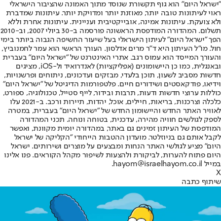
"ישראל היום" הוא גוף תקשורת שנוסד מתוך האמונה שהציבור הישראלי
ראוי לעיתונות טובה יותר, מאוזנת יותר ומדויקת יותר. עיתונות שמדברת
ולא צועקת. עיתונות אמינה, אובייקטיבית ועניינית. עיתונות אחרת וללא
תשלום. המהדורה המודפסת הראשונה פורסמה ב-30 ביולי 2007, וב-2010
הפך "ישראל היום" לעיתון הישראלי בעל שיעור החשיפה הגבוה ביותר בימי
חול. מו"ל העיתון היא ד"ר מרים אדלסון. העורך הראשי הוא עמר לחמנוביץ,
והעורך המייסד הוא עמוס רגב. אתרי האינטרנט של "ישראל היום" בעברית
ובאנגלית, כמו כן היישומונים (אפליקציות) לאנדרואיד ול-iOS, מציגים
חדשות מסביב לשעון, תוכן בלעדי, מבזקים ועדכונים, ניתוחים ופרשנויות,
וידיאו, פודקאסטים ושידורים חיים. פלטפורמות הדיגיטל של "ישראל היום"
כוללות ערוצי חדשות ודעות, תרבות ובידור, לייף סטייל, טכנולוגיה, ספורט,
כלכלה וצרכנות, בריאות, חיילים, אוכל, יהדות, תיירות ורכב. ב-2021 עלו
לאוויר האתר החדש והיישומון החדש של "ישראל היום" בעברית, במטרה
לספק לגולשים חוויה מהירה, עדכנית, בטוחה ונוחה. תכני המהדורה
המודפסת של העיתון זמינים גם באתר, במהדורה יומית מקוונת, ואפשר
לקבל אותם גם בניוזלטר. מועדון ההטבות הייחודי "הקליקה של ישראל
היום" מציע לגולשי האתר הנחות ומבצעים על מוצרים ושירותים. ישראל
היום פתוח להערות, לביקורת ולהצעות לשיפור מקהל הקוראים. פנו אלינו
במייל hayom@israelhayom.co.il.
X
שיתוף כתבה