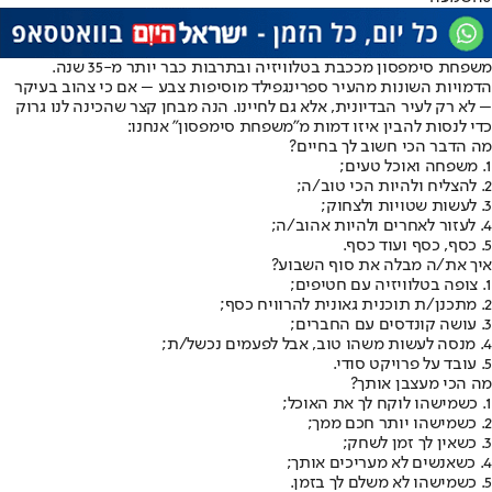
משפחת סימפסון מככבת בטלוויזיה ובתרבות כבר יותר מ-35 שנה.
הדמויות השונות מהעיר ספרינגפילד מוסיפות צבע – אם כי צהוב בעיקר
– לא רק לעיר הבדיונית, אלא גם לחיינו. הנה מבחן קצר שהכינה לנו גרוק
כדי לנסות להבין איזו דמות מ"משפחת סימפסון" אנחנו:
מה הדבר הכי חשוב לך בחיים?
1. משפחה ואוכל טעים;
2. להצליח ולהיות הכי טוב/ה;
3. לעשות שטויות ולצחוק;
4. לעזור לאחרים ולהיות אהוב/ה;
5. כסף, כסף ועוד כסף.
איך את/ה מבלה את סוף השבוע?
1. צופה בטלוויזיה עם חטיפים;
2. מתכנן/ת תוכנית גאונית להרוויח כסף;
3. עושה קונדסים עם החברים;
4. מנסה לעשות משהו טוב, אבל לפעמים נכשל/ת;
5. עובד על פרויקט סודי.
מה הכי מעצבן אותך?
1. כשמישהו לוקח לך את האוכל;
2. כשמישהו יותר חכם ממך;
3. כשאין לך זמן לשחק;
4. כשאנשים לא מעריכים אותך;
5. כשמישהו לא משלם לך בזמן.