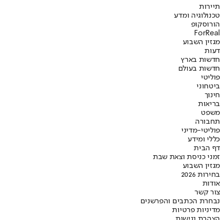
תיירות
טכנולוגיה ומדע
הורוסקופ
ForReal
מגזין השבוע
דעות
חדשות בארץ
חדשות בעולם
פוליטי
ביטחוני
חינוך
בריאות
משפט
תחבורה
פוליטי-מדיני
כללי ומידע
דף הבית
זמני כניסת וצאת שבת
מגזין השבוע
בחירות 2026
אודות
צור קשר
נבחרת הכתבים והפרשנים
מדיניות פרטיות
הצהרת נגישות