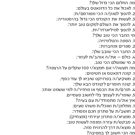
מה החלום הכי גדול שלך?
1. לאכול את כל הדונאטס בעולם;
2. להפוך לגאון/ה הכי מפורסם/ת;
3. לעשות את הקונדס הכי גדול בהיסטוריה;
4. להפוך את העולם למקום טוב יותר;
5. להפוך למיליארדר/ית.
מי החבר הכי טוב שלך?
1. הספה והטלוויזיה;
2. ספרים ומחברות;
3. החבר הכי שובב שלך;
4. כולם – את/ה אוהב/ת לעזור;
5. מי שמשלם הכי טוב.
מה תעשה/י אם תמצא/י 100 שקלים על הרצפה?
1. קונה דונאטס או חטיפים;
2. משקיע/ה בפרויקט שיביא לך עוד כסף;
3. קונה חומרים לקונדס הבא שלך;
4. תורם/ת את הכסף או מחזיר/ה למי ששמט אותו;
5. שומר/ת לעצמך בלי לחשוב פעמיים.
איך את/ה מתמודד/ת עם בעיה?
1. מתלונן/ת ואוכל/ת משהו טעים;
2. חושב/ת על פתרון חכם ומסודר;
3. ממציא/ה פתרון יצירתי (ומצחיק);
4. מבקש/ת עזרה ומנסה לעשות טוב;
5. מוצא/ת דרך להרוויח מזה.
מה הכי חשוב לך במסיבה?