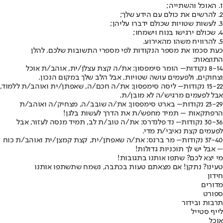
1. האוכל והשתייה;
2. להרשים את כולם עם הידע שלך;
3. לעשות שטויות שכולם ידברו עליהן;
4. שכולם ירגישו בנוח וישמחו;
5. להרוויח משהו מהאירוע.
כעת סכמו את מספר הנקודות לפי מספרי התשובות שלכם. להלן
התוצאות:
8-14 נקודות
– הומר סימפסון: את/ה קצת עצלן/ית, אוהב/ת אוכל
וצחוקים, ולפעמים עושה שטויות, אבל הלב שלך במקום הנכון.
15-22 נקודות
– ליסה סימפסון: את/ה חכם/ה, שאפתן/ית ואוהב/ת ללמוד,
אבל לפעמים מרגיש/ה לא מובן/ת.
23-29 נקודות
– בארט סימפסון: את/ה שובב/ה, מצחיק/ה ואוהב/ת
הרפתקאות – תמיד מחפש/ת את הדרך לעשות בלגן!
30-36 נקודות
– נד פלנדרס: את/ה טוב/ת לב, תמיד מנסה לעזור, אבל
לפעמים קצת נאיבי/ת מדי.
37-40 נקודות
– מר ברנס: את/ה שאפתן/ית, קצת קמצן/ית ואוהב/ת כוח
– אבל יש לך תוכניות גדולות!
מי יצא לכם? שתפו אותנו בתגובות!
טעינו? נתקן! אם מצאתם טעות בכתבה, נשמח שתשתפו אותנו
חידון
מדורים
ספורט
תרבות ובידור
לייף סטייל
אוכל