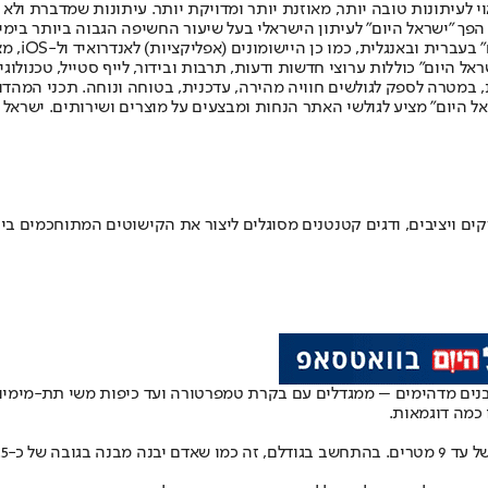
לעיתונות טובה יותר, מאוזנת יותר ומדויקת יותר. עיתונות שמדברת ולא צ
שלום. המהדורה המודפסת הראשונה פורסמה ב-30 ביולי 2007, וב-2010 הפך "ישראל היום" לעיתון הישראלי בעל שי
לחמנוביץ,
ל היום" כוללות ערוצי חדשות ודעות, תרבות ובידור, לייף סטייל, טכנולוגיה
ברית, במטרה לספק לגולשים חוויה מהירה, עדכנית, בטוחה ונוחה. תכני המה
ל היום" מציע לגולשי האתר הנחות ומבצעים על מוצרים ושירותים. ישראל 
קים ויציבים, ודגים קטנטנים מסוגלים ליצור את הקישוטים המתוחכמים בי
 מבנים מדהימים – ממגדלים עם בקרת טמפרטורה ועד כיפות משי תת-מימיות,
 כמה דוגמאות.