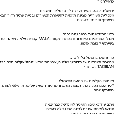
כדאי
להכיר
ירושלים 2040: העיר נערכת ל- 1.5 מליון תושבים
מנכ"לית העירייה מציגה תוכנית להשארת הצעירים ובניית עתיד הדור הבא
בשיתוף עיריית ירושלים
חלון ההזדמנויות בכפר גנים נסגר
קבוצת אלמוג מציגה את פרויקט MALA: מגדלי הפרימיום האחרונים בפתח תקווה
בשיתוף קבוצת אלמוג
כך תחסכו בחשמל בלי להזיע
מהפכת האנרגיה של תדיראן: שליטה, אבטחת מידע וניהול אקלים חכם בבי
בשיתוף TADIRAN
מאחורי הקלעים של הטעם הישראלי
איך אסם הפכה את תקופת הצנע והמחסור הקשה של שנות ה-40 למותג לאומי?
בשיתוף אסם
אתם עוד לא שם? הטיסה למונדיאל כבר יצאה
יונדאי לוקחת אתכם לבמה הכי גדולה בעולם
בשיתוף יונדאי מבית כלמוביל