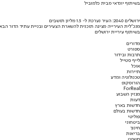
בשיתוף יונדאי מבית כלמוביל
ירושלים 2040: העיר נערכת ל- 1.5 מליון תושבים
מנכ"לית העירייה מציגה תוכנית להשארת הצעירים ובניית עתיד הדור הבא
בשיתוף עיריית ירושלים
מדורים
ספורט
תרבות ובידור
לייף סטייל
אוכל
תיירות
טכנולוגיה ומדע
הורוסקופ
ForReal
מגזין השבוע
דעות
חדשות בארץ
חדשות בעולם
פוליטי
ביטחוני
חינוך
בריאות
משפט