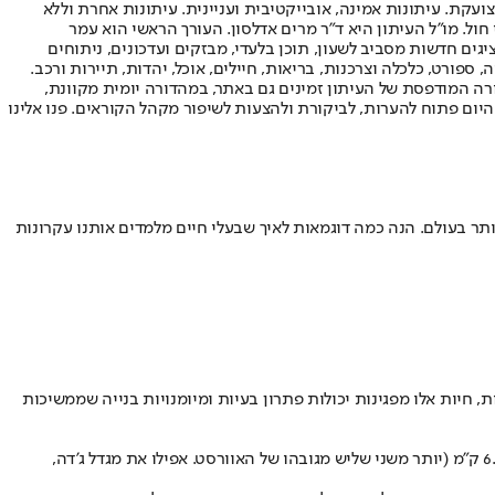
ועקת. עיתונות אמינה, אובייקטיבית ועניינית. עיתונות אחרת וללא
עור החשיפה הגבוה ביותר בימי חול. מו"ל העיתון היא ד"ר מרים אדלסון. העורך הראשי הוא עמר
 והעורך המייסד הוא עמוס רגב. אתרי האינטרנט של "ישראל היום" בעברית ובאנגלית, כמו כן היישומונים (אפליקציות) לאנדרואיד ול-iOS, מציגים חדשות מסביב לשעון, תוכן בלעדי, מבזקים ועדכונים, ניתוחים
, ספורט, כלכלה וצרכנות, בריאות, חיילים, אוכל, יהדות, תיירות ורכב.
דורה המודפסת של העיתון זמינים גם באתר, במהדורה יומית מקוונת,
היום פתוח להערות, לביקורת ולהצעות לשיפור מקהל הקוראים. פנו אלינו
ותר בעולם. הנה כמה דוגמאות לאיך שבעלי חיים מלמדים אותנו עקרונות
 חיות אלו מפגינות יכולות פתרון בעיות ומיומנויות בנייה שממשיכות
טרמיטים מסוג מקרוטרמס באפריקה בונים תלים ענקיים, המגיעים לגובה של עד 9 מטרים. בהתחשב בגודלם, זה כמו שאדם יבנה מבנה בגובה של כ-6.5 ק"מ (יותר משני שליש מגובהו של האוורסט. אפילו את מגדל ג’דה,