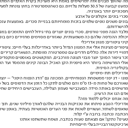
מה שהופך מבנים אלה למרשימים באמת היא מערכת בקרת האקלים המתוחכמ
חסכוניים יותר באנרגיה.
סכרי בונים: אקולוגים על ארבע
להישרדותם.
מלבד הגנה מפני טורפים, סכרי בונים יוצרים בתי גידול לחים התומכים במג
יכולת ההנדסה שלהם כה משמעותית, שאזורים מסוימים מחזירים כיום בוני
קיני ציפורים: מגוון אדריכלי
דמויי דירות אלה כוללים חדרים עם טמפרטורה מווסתת, הנשארים קרירים ב
זכר ציפור הסוכך יוצר מבני תצוגה מורכבים, המקושטים באוספים מוקפדי
אולי המרשימה ביותר היא סיפנית הקן האכיל, הבונה קינים מהמסד ועד ה
בקולינריה הסינית.
אדריכלים תת-מימיים
פוגו - דג יפני ממשפחת הנפוחיתיים, המכונה גם "הדג הנפוח היפני" – יו
שאורכם של פחות מ-13 ס"מ והם נאלצים לתקן כל הזמן את הדפוסים בשל סחף של חלקיקי חול ים בזרמים התת-קרקעיים. מבנים אלה משמשים הן כקינים והן כתצוגות מורכבות למשיכת נקבות.
מרשימים באותה מידה הם
עכבישי פעמון הצלילה
, העכבישים היחידים שחיי
אדם הגו את הרעיון.
מה אנחנו יכולים ללמוד מזה?
אדריכלי הטבע פיתחו את טכניקות הבנייה שלהם לאורך מיליוני שנים, תוך 
שואפים לשחזר, ועשויים לשנות את פני הערים האנושיות בעתיד, באופן שיועי
הכתבה נכתבה ברובה ע"י קלוד.
טעינו? נתקן! אם מצאתם טעות בכתבה, נשמח שתשתפו אותנו
ארכיטקטורה
בנייה
בעלי חיים
חיות