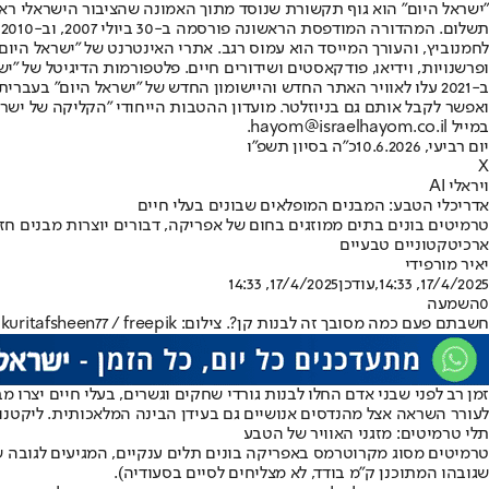
"ישראל היום" הוא גוף תקשורת שנוסד מתוך האמונה שהציבור הישראלי ראוי 
ת
ופרשנויות, וידיאו, פודקאסטים ושידורים חיים. פלטפורמות הדיגיטל של "ישרא
ב-2021 עלו לאוויר האתר החדש והיישומון החדש של "ישראל היום" בע
ואפשר לקבל אותם גם בניוזלטר. מועדון ההטבות הייחודי "הקליקה של ישרא
במייל hayom@israelhayom.co.il.
יום רביעי, 10.6.2026
כ"ה בסיון תשפ"ו
X
ויראלי AI
אדריכלי הטבע: המבנים המופלאים שבונים בעלי חיים
טרמיטים בונים בתים ממוזגים בחום של אפריקה, דבורים יוצרות מבנים חז
ארכיטקטוניים טבעיים
יאיר מור
פידי
17/4/2025, 14:33
,עודכן
17/4/2025, 14:33
0
השמעה
חשבתם פעם כמה מסובך זה לבנות קן?. צילום: kuritafsheen77 / freepik
זמן רב לפני שבני אדם החלו לבנות גורדי שחקים וגשרים, בעלי חיים יצרו
לעורר השראה אצל מהנדסים אנושיים גם בעידן הבינה המלאכותית. ליקטנו
תלי טרמיטים: מזגני האוויר של הטבע
שגובהו המתוכנן ק”מ בודד, לא מצליחים לסיים בסעודיה).