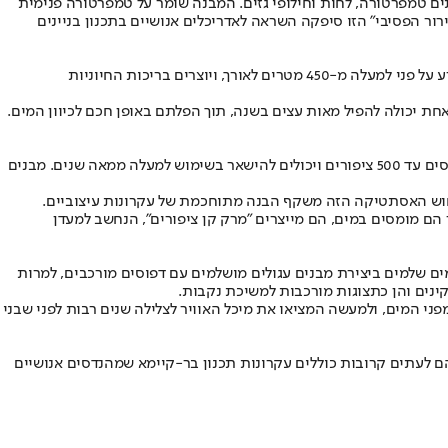
טמפרטורה, לחות וחילופי גזים. המבנה שומר על טמפרטורה פנימית
 למעלה וחצי בלילה, וגם כשהיא נוסקת לכמעט 40 מעלות ביום קיץ. מערכת "הקירור הפסיבי" הזו סיפקה השראה לאדריכלים אנושיים בתכנון בניינים
בונים משנים נופים שלמים בזכות מומחיותם בבניית סכרים. באמצעות ענפים, בוץ ואבנים, המכרסמים החמודים בעולם בונים סכרים שיכולים להשתרע על פני למעלה מ-450 מטרים לאורך, ויוצרים בריכות החיוניות
 אחת יכולה להפיל מאות עצים בשנה, תוך הפלתם באופן חכם לכיוון המים.
ציפורים מציגות אולי את המגוון הגדול ביותר באדריכלות בעלי חיים; ציפורי האורג החברותיות בדרום אפריקה בונות קינים קהילתיים ענקיים, המאכלסים עד 500 ציפורים ויכולים להישאר בשימוש למעלה ממאה שנים. מבנים
. חוש האסתטיקה הזה משקף הבנה מתוחכמת של עקרונות עיצוביים.
הם מומסים במים, הם מייצרים "מרק קן ציפורים”, הנחשב למעדן
ימים שלמים ביצירת מבנים עגולים מושלמים עם דפוסים מורכבים, למרות
פני המים, ולמעשה המציאו את מיכל האוויר לצלילה שנים רבות לפני שבני
להם לעתים קרובות כוללים עקרונות תכנון בר-קיימא שמהנדסים אנושיים