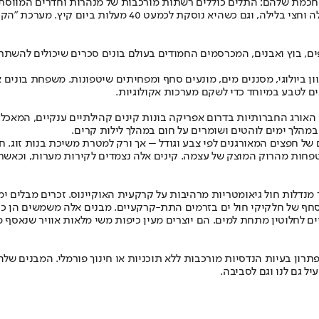
ת שלהם: התלים כוללים רשתות מורכבות של מנהרות וחדרים המווסתים 
כמעט קבועה של 30.5 מעלות צלזיוס, גם כשהטמפרטורה בחוץ צונחת
וון ביולוגי, מסננים מים, מונעים סחף ומפחיתים שיטפונות. משפחת בונים
ם לטבע במיוחד כדי לשקם מערכות אקולוגיות.
מהלך ימים לוהטים ושומרים על חום במהלך לילות קרים.
ם של חפצים המאורגנים לפי צבע וגודל – אך ורק למטרת משיכת בנות זוג
טפחות מהרוק המוצק של עצמה. קינים אלה נצמדים לקירות מערות, וכאשר 
צר מנדלות חול גיאומטריות מרהיבות על קרקעית האוקיינוס. זכרים מבלים 
ם לחלוטין מתחת למים. הם יוצרים מעין כיפות משי מלאות אוויר שנאסף מ
פתרון בעיות הנדסיות מורכבות ללא תוכניות או חינוך פורמלי. המבנים ש
ל גם לנו וגם לסביבה.