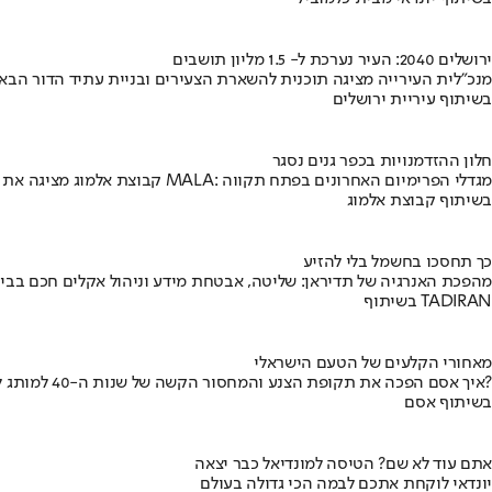
ירושלים 2040: העיר נערכת ל- 1.5 מליון תושבים
מנכ"לית העירייה מציגה תוכנית להשארת הצעירים ובניית עתיד הדור הבא
בשיתוף עיריית ירושלים
חלון ההזדמנויות בכפר גנים נסגר
קבוצת אלמוג מציגה את פרויקט MALA: מגדלי הפרימיום האחרונים בפתח תקווה
בשיתוף קבוצת אלמוג
כך תחסכו בחשמל בלי להזיע
מהפכת האנרגיה של תדיראן: שליטה, אבטחת מידע וניהול אקלים חכם בבי
בשיתוף TADIRAN
מאחורי הקלעים של הטעם הישראלי
איך אסם הפכה את תקופת הצנע והמחסור הקשה של שנות ה-40 למותג לאומי?
בשיתוף אסם
אתם עוד לא שם? הטיסה למונדיאל כבר יצאה
יונדאי לוקחת אתכם לבמה הכי גדולה בעולם