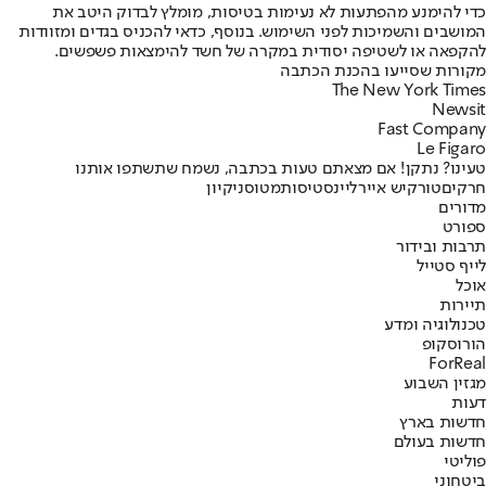
כדי להימנע מהפתעות לא נעימות בטיסות, מומלץ לבדוק היטב את
המושבים והשמיכות לפני השימוש. בנוסף, כדאי להכניס בגדים ומזוודות
להקפאה או לשטיפה יסודית במקרה של חשד להימצאות פשפשים.
מקורות שסייעו בהכנת הכתבה
The New York Times
Newsit
Fast Company
Le Figaro
טעינו? נתקן! אם מצאתם טעות בכתבה, נשמח שתשתפו אותנו
חרקים
טורקיש איירליינס
טיסות
מטוס
ניקיון
מדורים
ספורט
תרבות ובידור
לייף סטייל
אוכל
תיירות
טכנולוגיה ומדע
הורוסקופ
ForReal
מגזין השבוע
דעות
חדשות בארץ
חדשות בעולם
פוליטי
ביטחוני