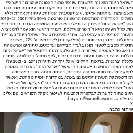
"ישראל היום" הוא גוף תקשורת שנוסד מתוך האמונה שהציבור הישראלי
ראוי לעיתונות טובה יותר, מאוזנת יותר ומדויקת יותר. עיתונות שמדברת
ולא צועקת. עיתונות אמינה, אובייקטיבית ועניינית. עיתונות אחרת וללא
תשלום. המהדורה המודפסת הראשונה פורסמה ב-30 ביולי 2007, וב-2010
הפך "ישראל היום" לעיתון הישראלי בעל שיעור החשיפה הגבוה ביותר בימי
חול. מו"ל העיתון היא ד"ר מרים אדלסון. העורך הראשי הוא עמר לחמנוביץ,
והעורך המייסד הוא עמוס רגב. אתרי האינטרנט של "ישראל היום" בעברית
ובאנגלית, כמו כן היישומונים (אפליקציות) לאנדרואיד ול-iOS, מציגים
חדשות מסביב לשעון, תוכן בלעדי, מבזקים ועדכונים, ניתוחים ופרשנויות,
וידיאו, פודקאסטים ושידורים חיים. פלטפורמות הדיגיטל של "ישראל היום"
כוללות ערוצי חדשות ודעות, תרבות ובידור, לייף סטייל, טכנולוגיה, ספורט,
כלכלה וצרכנות, בריאות, חיילים, אוכל, יהדות, תיירות ורכב. ב-2021 עלו
לאוויר האתר החדש והיישומון החדש של "ישראל היום" בעברית, במטרה
לספק לגולשים חוויה מהירה, עדכנית, בטוחה ונוחה. תכני המהדורה
המודפסת של העיתון זמינים גם באתר, במהדורה יומית מקוונת, ואפשר
לקבל אותם גם בניוזלטר. מועדון ההטבות הייחודי "הקליקה של ישראל
היום" מציע לגולשי האתר הנחות ומבצעים על מוצרים ושירותים. ישראל
היום פתוח להערות, לביקורת ולהצעות לשיפור מקהל הקוראים. פנו אלינו
במייל hayom@israelhayom.co.il.
X
שיתוף כתבה