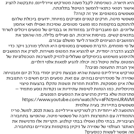
היא תיארה. כשניסתה לקבל מענה מטורקיש איירליינס, נתבקשה להציג
אישור רפואי כתנאי להמשך הטיפול בתלונתה.
פשפשים במטוסים: איך זה קורה?
פשפשי מיטה, חרקים קטנים ומציקים במיוחד, ידועים ביכולת שלהם
להתמקם במקומות כמו מושבי מטוסים, שמיכות ואפילו תאי אחסון
עליונים. הם מועברים לרוב במזוודות או בבגדים של נוסעים ויכולים לשרוד
בתנאים קשים. בטיסות ארוכות, הם פעילים בלילה, מה שהופך את
המושבים הנעימים לכאורה ליעד מושלם עבורם.
על פי מומחים, הדברת פשפשים במטוסים היא תהליך מורכב ויקר. כדי
לבצע הדברה יסודית, יש להוציא את המטוס משירות, לפרק את המושבים
ולהימנע משימוש בכימיקלים שעלולים להזיק למערכות הטכנולוגיות של
המטוס. עלות טיפול כזה יכולה להגיע למאות אלפי דולרים.
איך חברת התעופה מגיבה?
טורקיש איירליינס טוענת שהיא מבצעת ניקיון יסודי בכל 21 יום ומבטיחה
שמירה על סטנדרטים גבוהים. עם זאת, נוסעים רבים חשים כי התגובות
שלה אינן מספקות. תלונות חוזרות ונשנות נתקלו בהצעות פיצוי
מינימליות, כמו הנחות לטיסות עתידיות או נקודות נוסע מתמיד –
פתרונות שלא בדיוק מרגיעים את הנוסעים הנפגעים.
https://www.youtube.com/watch?v=8FN72mURAVM
פשפשים בתיירות: בעיה עולמית
התופעה לא ייחודית רק לטורקיש איירליינס. בשנת 2023, למשל, פריז
התמודדה עם התפרצות רחבה של פשפשי מיטה, שהופיעו בתחבורה
הציבורית, בבתי מלון ואפילו בבתי קולנוע. תקריות אלו מדגישות את
האתגר העולמי של שמירה על ניקיון במקומות ציבוריים ובתחבורה.
מה אפשר לעשות כנוסעים?