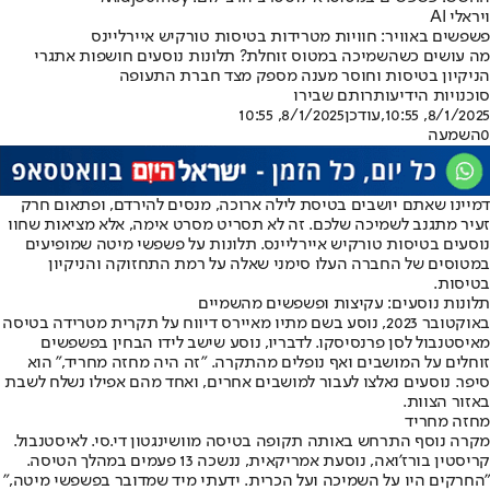
ויראלי AI
פשפשים באוויר: חוויות מטרידות בטיסות טורקיש איירליינס
מה עושים כשהשמיכה במטוס זוחלת? תלונות נוסעים חושפות אתגרי
הניקיון בטיסות וחוסר מענה מספק מצד חברת התעופה
סוכנויות הידיעות
רותם שבירו
8/1/2025, 10:55
,עודכן
8/1/2025, 10:55
0
השמעה
דמיינו שאתם יושבים בטיסת לילה ארוכה, מנסים להירדם, ופתאום חרק
זעיר מתגנב לשמיכה שלכם. זה לא תסריט מסרט אימה, אלא מציאות שחוו
נוסעים בטיסות טורקיש איירליינס. תלונות על פשפשי מיטה שמופיעים
במטוסים של החברה העלו סימני שאלה על רמת התחזוקה והניקיון
בטיסות.
תלונות נוסעים: עקיצות ופשפשים מהשמיים
באוקטובר 2023, נוסע בשם מתיו מאיירס דיווח על תקרית מטרידה בטיסה
מאיסטנבול לסן פרנסיסקו. לדבריו, נוסע שישב לידו הבחין בפשפשים
זוחלים על המושבים ואף נופלים מהתקרה. "זה היה מחזה מחריד," הוא
סיפר. נוסעים נאלצו לעבור למושבים אחרים, ואחד מהם אפילו נשלח לשבת
באזור הצוות.
מחזה מחריד
מקרה נוסף התרחש באותה תקופה בטיסה מוושינגטון די.סי. לאיסטנבול.
קריסטין בורז'ואה, נוסעת אמריקאית, ננשכה 13 פעמים במהלך הטיסה.
"החרקים היו על השמיכה ועל הכרית. ידעתי מיד שמדובר בפשפשי מיטה,"