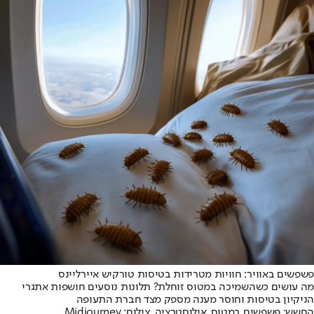
פשפשים באוויר: חוויות מטרידות בטיסות טורקיש איירליינס
מה עושים כשהשמיכה במטוס זוחלת? תלונות נוסעים חושפות אתגרי
הניקיון בטיסות וחוסר מענה מספק מצד חברת התעופה
החשש: פשפשים במטוס. אילוסטרציה. צילום: Midjourney