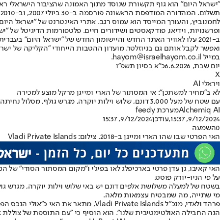
"ישראל היום" הוא גוף תקשורת שנוסד מתוך האמונה שהציבור הישראלי ראוי 
ת
ופרשנויות, וידיאו, פודקאסטים ושידורים חיים. פלטפורמות הדיגיטל של "ישרא
ב-2021 עלו לאוויר האתר החדש והיישומון החדש של "ישראל היום" בע
ואפשר לקבל אותם גם בניוזלטר. מועדון ההטבות הייחודי "הקליקה של ישרא
במייל hayom@israelhayom.co.il.
יום שבת, 6.6.2026
כ"א בסיון תשפ"ו
X
ויראלי AI
לא ב”מחיר למשתכן”: אי המסתור של הארי ומייגן מרקל מוצע למכירה
עם שטח של מעל 3,000 דונם, שלוש וילות יוקרה, מגרש גולף, מסלול נחיתה פרטי וצוללת, האי מוגדר על ידי החברה שמוכרת אותו כ"מתנה המושלמת למי שכבר יש לו הכל"
Alchemiq AI
מערכת feedy
9/12/2024, 15:37
,עודכן
9/12/2024, 15:37
0
השמעה
האי הפרטי שבו שהו הארי ומייגן ב-2018. צילום: Vladi Private Islands
על פי הניו-יורק פוסט.
מי שתייה, מה שמבטיח עצמאות מלאה.
פרהד ולאדי, מנכ"ל di Private Islands
הנה החבילה האולטימטיבית שלנו". הוא הוסיף כי "עם התוספת של צוללת U-Boat Worx ומטוס Twin Otter, אנחנו גאים להציג חבילה שאין כמותה בשוק".