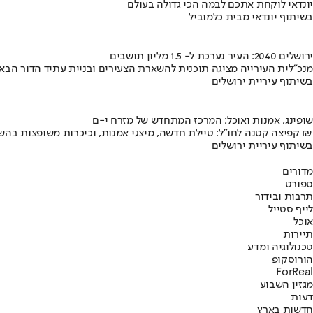
יונדאי לוקחת אתכם לבמה הכי גדולה בעולם
בשיתוף יונדאי מבית כלמוביל
ירושלים 2040: העיר נערכת ל- 1.5 מליון תושבים
מנכ"לית העירייה מציגה תוכנית להשארת הצעירים ובניית עתיד הדור הבא
בשיתוף עיריית ירושלים
שופינג, אמנות ואוכל: המרכז המתחדש של מזרח י-ם
קפיצה קטנה לחו"ל: טיילת חדשה, מיצגי אמנות, וכיכרות משופצות בהשקעה של 100 מיליון ₪
בשיתוף עיריית ירושלים
מדורים
ספורט
תרבות ובידור
לייף סטייל
אוכל
תיירות
טכנולוגיה ומדע
הורוסקופ
ForReal
מגזין השבוע
דעות
חדשות בארץ