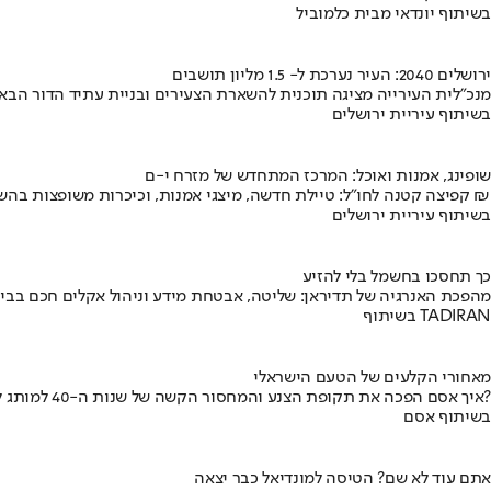
בשיתוף יונדאי מבית כלמוביל
ירושלים 2040: העיר נערכת ל- 1.5 מליון תושבים
מנכ"לית העירייה מציגה תוכנית להשארת הצעירים ובניית עתיד הדור הבא
בשיתוף עיריית ירושלים
שופינג, אמנות ואוכל: המרכז המתחדש של מזרח י-ם
קפיצה קטנה לחו"ל: טיילת חדשה, מיצגי אמנות, וכיכרות משופצות בהשקעה של 100 מיליון ₪
בשיתוף עיריית ירושלים
כך תחסכו בחשמל בלי להזיע
מהפכת האנרגיה של תדיראן: שליטה, אבטחת מידע וניהול אקלים חכם בבי
בשיתוף TADIRAN
מאחורי הקלעים של הטעם הישראלי
איך אסם הפכה את תקופת הצנע והמחסור הקשה של שנות ה-40 למותג לאומי?
בשיתוף אסם
אתם עוד לא שם? הטיסה למונדיאל כבר יצאה