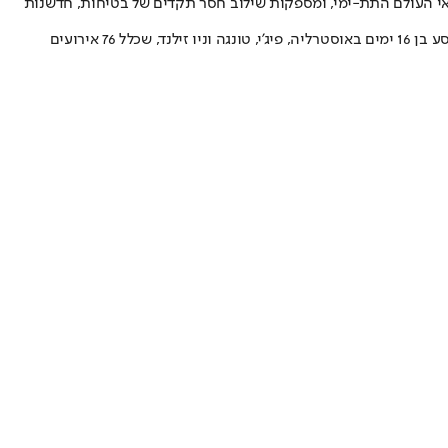
פתוח (הצצה אל) פלאי העולם התת-ימי, ומספקות שילוב חסר תקדים של בטיחות, חדשנות
במהלך המסע הגדול הראשון שלהם כזוג נשוי, הנסיך הארי ומייגן מרקל בילו לפי דיווחים לילה במלון היוקרה Vatuvara Private Island באי, כחלק ממסע בן 16 ימים באוסטרליה, פיג'י, טונגה וניו זילנד, שכלל 76 אירועים