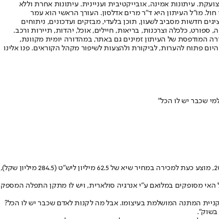
ועקת. עיתונות אמינה, אובייקטיבית ועניינית. עיתונות אחרת וללא
עור החשיפה הגבוה ביותר בימי חול. מו"ל העיתון היא ד"ר מרים אדלסון. העורך הראשי הוא עמר
 והעורך המייסד הוא עמוס רגב. אתרי האינטרנט של "ישראל היום" בעברית ובאנגלית, כמו כן היישומונים (אפליקציות) לאנדרואיד ול-iOS, מציגים חדשות מסביב לשעון, תוכן בלעדי, מבזקים ועדכונים, ניתוחים
, ספורט, כלכלה וצרכנות, בריאות, חיילים, אוכל, יהדות, תיירות ורכב.
דורה המודפסת של העיתון זמינים גם באתר, במהדורה יומית מקוונת,
היום פתוח להערות, לביקורת ולהצעות לשיפור מקהל הקוראים. פנו אלינו
האי קאיבו, גן עדן פרטי בארכיפלג לאו בפיג'י ו"מקום המסתור הסודי" של הנסיך הארי ומייגן מרקל במהלך סיבוב ה"הופעות" חובק-העולם שלהם ב-2018, מוצע כעת למכירה במחיר שיא של 62.5 מיליון ליש"ט (284.5 מיליון שקל),
 שלוש וילות יוקרה, מגרש גולף, מסלול נחיתה פרטי, וצוללת מתוצרת U-Boat Worx. צרכי האנרגיה של האי מסופקים במלואם ע"י אנרגיה סולארית, ויש לו מתקן התפלה המספק
בר לפינה, והמרוץ לקניית המתנה המושלמת בעיצומו. אבל מה לקנות לאדם שכבר יש לו הכל?