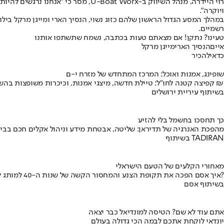
רוי היידרה, מנהל השיווק ב-at Worx
ויוקרה".
רשמיים.
טעינו? נתקן! אם מצאתם טעות בכתבה, נשמח שתשתפו אותנו
איים
הנסיך הארי
מייגן מרקל
כדאי
להכיר
שופינג, אמנות ואוכל: המרכז המתחדש של מזרח י-ם
קפיצה קטנה לחו"ל: טיילת חדשה, מיצגי אמנות, וכיכרות משופצות בהשקעה של 100 מיליון ₪
בשיתוף עיריית ירושלים
כך תחסכו בחשמל בלי להזיע
מהפכת האנרגיה של תדיראן: שליטה, אבטחת מידע וניהול אקלים חכם בבי
בשיתוף TADIRAN
מאחורי הקלעים של הטעם הישראלי
איך אסם הפכה את תקופת הצנע והמחסור הקשה של שנות ה-40 למותג לאומי?
בשיתוף אסם
אתם עוד לא שם? הטיסה למונדיאל כבר יצאה
יונדאי לוקחת אתכם לבמה הכי גדולה בעולם