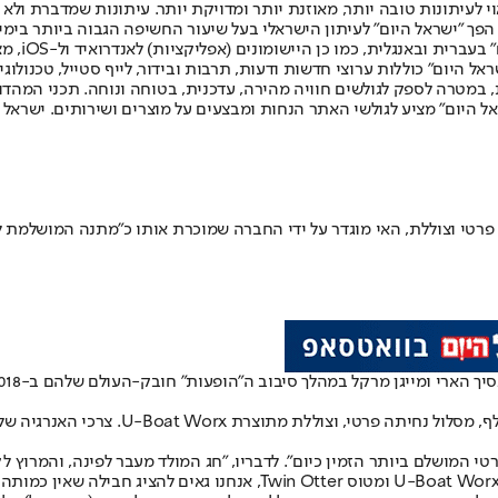
לעיתונות טובה יותר, מאוזנת יותר ומדויקת יותר. עיתונות שמדברת ולא צ
שלום. המהדורה המודפסת הראשונה פורסמה ב-30 ביולי 2007, וב-2010 הפך "ישראל היום" לעיתון הישראלי בעל שי
לחמנוביץ,
ל היום" כוללות ערוצי חדשות ודעות, תרבות ובידור, לייף סטייל, טכנולוגיה
ברית, במטרה לספק לגולשים חוויה מהירה, עדכנית, בטוחה ונוחה. תכני המה
ל היום" מציע לגולשי האתר הנחות ומבצעים על מוצרים ושירותים. ישראל 
בשטח של למעלה משלושת אלפים דונם יש באי
Vla, מתאר את האי כ"אולי הנכס הפרטי המושלם ביותר הזמין כיום". לדבריו, "חג המולד מע